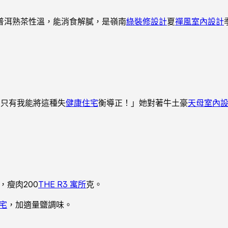
普洱熟茶性溫，能消食解膩，是嶺南
綠裝修設計
夏
禪風室內設計
！只有我能將這種失
健康住宅
衡導正！」她對著牛土豪
天母室內
，瘦肉200
THE R3 寓所
克。
宅
，加適量鹽調味。