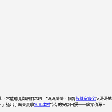
巷，常能聽見鄰居們念叨：“濕濕凍凍，個胃
設計家豪宅
又滯滯地
。」道出了廣東夏季
無毒建材
特有的安康困擾——脾胃積滯。