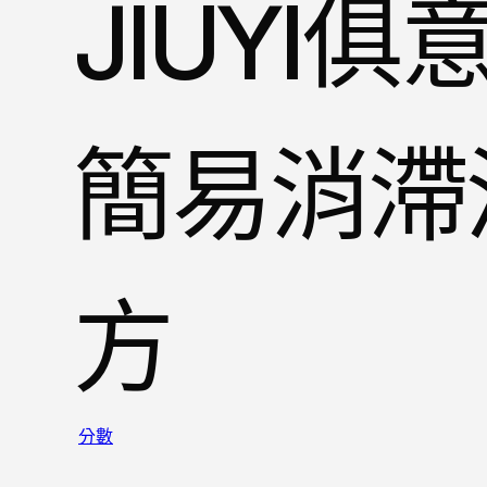
JIUYI
簡易消滯
方
分數