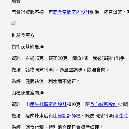
加餐：
若覺得腹脹不適，無
商業空間室內設計
妨泡一杯普洱茶。
推薦食療方
白術茯苓鯽魚湯
資料：白術15克，茯苓20克，鯽魚1條「我必須親自出手
做法：諸物同煮1小時，適量鹽調味，飲湯食肉。
點評：健脾祛濕，利水而不傷正。
山楂陳皮瘦肉湯
資料：山
民生社區室內設計
楂10克，陳
身心診所設計
皮1瓣
做法：瘦肉焯水后與山
綠設計師
楂、陳皮同燉1小時
養生住
點評：消食化積，特別適合節日會餐后調理。