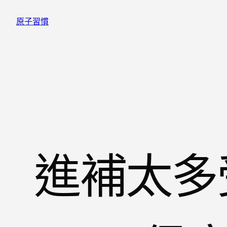
跳
原子習慣
至
主
要
內
容
進補太多