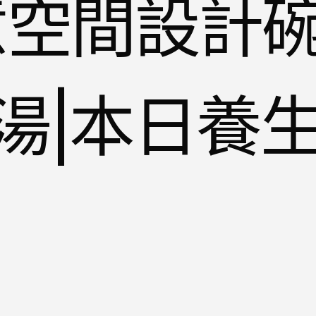
俱意空間設計
湯|本日養