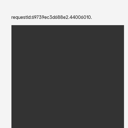
requestId:69739ec3d688e2.44006010.