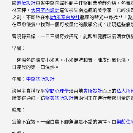
廣
遊艇設計
東省中醫院婦科副主任醫師曹曉靜介紹，熱氣
林天秤，
大直室內設計
這位被失衡逼瘋的美學家，已經決
之劍，不斷地在水
loft風室內設計
瓶座的藍光中尋找**「
在單戀傻氣中找到一個可被量化的數學公式。出現這些癥
曹曉靜建議，一日三餐奇妙搭配，能起到健脾理氣消食解
早餐：
一碗溫熱的陳皮小米粥。小米健脾和胃，陳皮理氣化濕，
日凌晨的第一口溫熱。
午餐：
中醫診所設計
適量主食搭配平
空間心理學
淡菜地
會所設計
面上的
私人招
睛變得通紅，彷
醫美診所設計
彿兩個正在進行精密測量的
晚餐：
宜簡不宜繁。一碗白蘿卜鯽魚湯是不錯的選擇。白
樂齡住