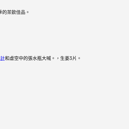
季的茶飲佳品。
設計
和虛空中的張水瓶大喊。，生姜3片。