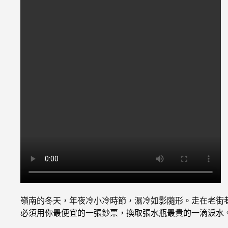
嶺南的冬天，年夜冷小冷時節，濕冷如影隨形。走在老街
必須用你最便宜的一張鈔票，換取張水瓶最貴的一滴淚水