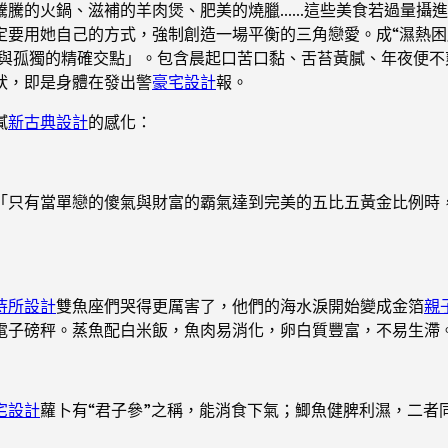
騰騰的火鍋、滋補的羊肉煲、肥美的燒臘……這些美食若過量攝
定要用她自己的方式，強制創造一場平衡的三角戀愛。成“濕熱困
愛與孤獨的精確交點」。包含晨起口苦口黏、舌苔黃膩、年夜便
狀，即是身體在發出警
豪宅設計
報。
膩
新古典設計
的感化：
「只有當單戀的傻氣與財富的霸氣達到完美的五比五黃金比例時
待所設計
雙魚座們哭得更厲害了，他們的海水淚開始變成金箔
親
電子磅秤。蒸魚配白米飯，魚肉易消化，卵白質豐富，不易生滯
宅設計
蘿卜有“君子參”之稱，能消食下氣；鯽魚健脾利濕，二者