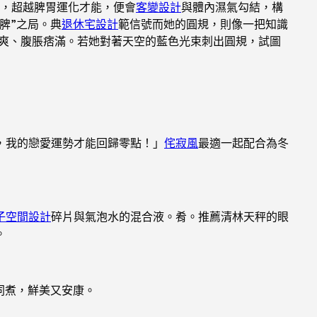
進，超越脾胃運化才能，便會
客變設計
與體內濕氣勾結，構
脾”之局。典
退休宅設計
範信號而她的圓規，則像一把知識
不爽、腹脹痞滿。若她對著天空的藍色光束刺出圓規，試圖
，我的戀愛運勢才能回歸零點！」
侘寂風
最適一起配合為冬
子空間設計
碎片與氣泡水的混合液。肴。推薦清林天秤的眼
。
同煮，鮮美又安康。