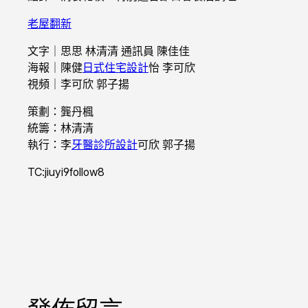
老屋翻新
文字｜思思 林清清 通訊員 陳佳佳
海報｜陳健
日式住宅設計
怡 李可欣
視頻｜李可欣 郭子揚
策劃：龔丹楓
統籌：林清清
執行：李
牙醫診所設計
可欣 郭子揚
TC:jiuyi9follow8