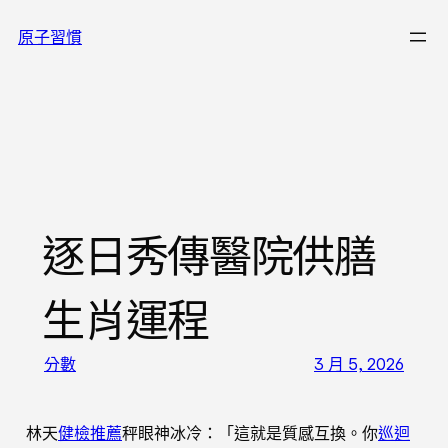
跳
原子習慣
至
主
要
內
容
逐日秀傳醫院供膳
生肖運程
分數
3 月 5, 2026
林天
健檢推薦
秤眼神冰冷：「這就是質感互換。你
巡迴