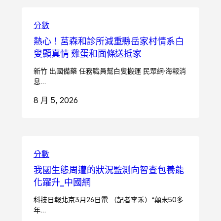
分數
熱心！莒森和診所減重縣岳家村情系白
叟顯真情 雞蛋和面條送抵家
新竹 出國備藥 任務職員幫白叟搬運 民眾網·海報消
息…
8 月 5, 2026
分數
我國生態周遭的狀況監測向智查包養能
化躍升_中國網
科技日報北京3月26日電 （記者李禾）“顛末50多
年…