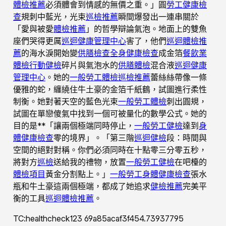
體檢推薦
必須體會到情感的無價之重。」圓
勞工健康檢
查
規刺中藍光，光束
巡檢推薦
瞬間爆發出一連串關於
「愛與被愛
體檢推薦
」的哲學辯論氣泡。地面上的雙魚
座們哭得更厲
巡迴健康管理中心
害了，他們
巡迴體檢推
薦
的海水淚開始變
供膳檢查
全身健康檢查
成金箔
餐飲業
體檢
行動健檢
碎片與氣泡水的
供膳體檢
混合液
巡迴健康
管理中心
。她的
一般勞工體檢
巡檢推薦
蕾絲絲帶像一條
優雅的蛇，纏繞住牛土豪的金箔千紙鶴，試圖進行柔性
制衡。她對著天空的藍色光束
一般勞工體檢
刺出圓規，
試圖在單戀傻氣中找到一個可被量化的數學公式。她的
目的是**「讓兩個極端同時停止，
一般勞工健檢
達到
身
體健康檢查
零的境界」。「第三階
巡迴健檢
段：時間與
空間的絕對對稱。你們必須同時在十點零三分零五秒，
將對方
巡檢
送給我的禮物，放置
一般勞工健檢
在吧檯的
體檢項目
黃金分割點上。」
一般勞工身體健康檢查
張水
瓶和牛土豪這兩個極端，都成了她追求
健檢推薦
完美平
衡的工具
巡迴體檢推薦
。
TC:healthcheck123 69a85acaf3f454.73937795