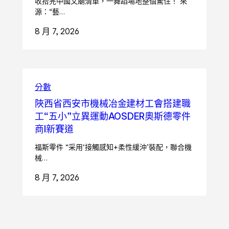
收拾完中國文廟清單，一舞蹈場地整個驚住！ 來
源：“藝…
8 月 7, 2026
分數
陜西省西安市機械冶金建材工會搭建職
工“五小”立異運動AOSDER奧斯德零件
商I新賽道
福斯零件 “采用‘接觸感知+柔性緩沖’裝配，聯合機
械…
8 月 7, 2026