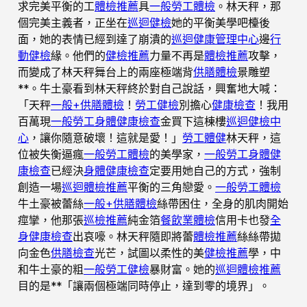
求完美平衡的工
體檢推薦
具
一般勞工體檢
。林天秤，那
個完美主義者，正坐在
巡迴健檢
她的平衡美學吧檯後
面，她的表情已經到達了崩潰的
巡迴健康管理中心
邊
行
動健檢
緣。他們的
健檢推薦
力量不再是
體檢推薦
攻擊，
而變成了林天秤舞台上的兩座極端背
供膳體檢
景雕塑
**。牛土豪看到林天秤終於對自己說話，興奮地大喊：
「天秤
一般+供膳體檢
！
勞工健檢
別擔心
健康檢查
！我用
百萬現
一般勞工身體健康檢查
金買下這棟樓
巡迴健檢中
心
，讓你隨意破壞！這就是愛！」
勞工體健
林天秤，這
位被失衡逼瘋
一般勞工體檢
的美學家，
一般勞工身體健
康檢查
已經決
身體健康檢查
定要用她自己的方式，強制
創造一場
巡迴體檢推薦
平衡的三角戀愛。
一般勞工體檢
牛土豪被蕾絲
一般+供膳體檢
絲帶困住，全身的肌肉開始
痙攣，他那張
巡檢推薦
純金箔
餐飲業體檢
信用卡也發
全
身健康檢查
出哀嚎。林天秤隨即將蕾
體檢推薦
絲絲帶拋
向金色
供膳檢查
光芒，試圖以柔性的美
健檢推薦
學，中
和牛土豪的粗
一般勞工健檢
暴財富。她的
巡迴體檢推薦
目的是**「讓兩個極端同時停止，達到零的境界」。