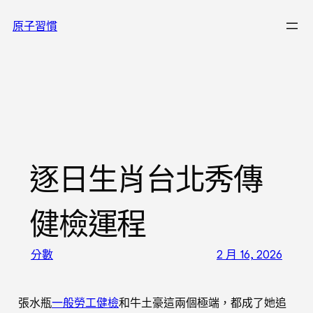
跳
原子習慣
至
主
要
內
容
逐日生肖台北秀傳
健檢運程
分數
2 月 16, 2026
張水瓶
一般勞工健檢
和牛土豪這兩個極端，都成了她追