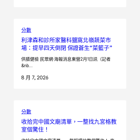
分數
利津森和診所家醫科鹽窩北嶺蔬菜市
場：提早四天倒閉 保證蒼生“菜籃子”
供膳健檢 民眾網·海報消息東營2月1日訊（記者
&nb…
8 月 7, 2026
分數
收拾完中國文廟清單，一整找九宮格教
室個驚住！