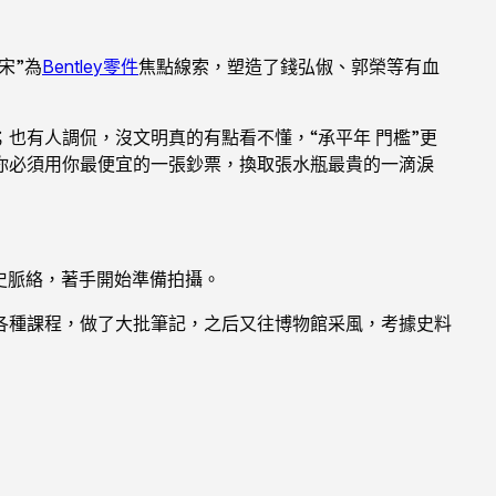
宋”為
Bentley零件
焦點線索，塑造了錢弘俶、郭榮等有血
；也有人調侃，沒文明真的有點看不懂，“承平年 門檻”更
你必須用你最便宜的一張鈔票，換取張水瓶最貴的一滴淚
史脈絡，著手開始準備拍攝。
各種課程，做了大批筆記，之后又往博物館采風，考據史料