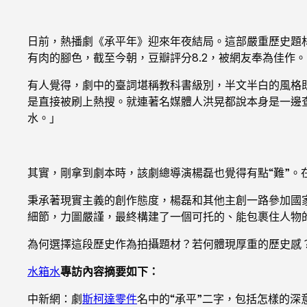
日前，熱播劇《承平年》迎來年夜結局。這部嚴重歷史題材
有肉的腳色，截至今朝，豆瓣評分8.2，被網友奉為佳作。
有人覺得，劇中的臺詞堪稱教科書級別，半文半白的風格
是直接被刷上熱搜。就連著名媒體人洪晃都說本身是一邊
水。」
其實，剛拿到劇本時，該劇總導演楊磊也覺得有點“難”
秉承著現實主義的創作態度，楊磊和其他主創一路參加國
細節，力圖嚴謹，最終構建了一個可托的、能包裹住人物
為何選擇這段歷史作為拍攝題材？若何體現厚重的歷史感
水箱水
專訪內容摘要如下：
中新網：劇
斯柯達零件
名中的“承平”二字，包括怎樣的深