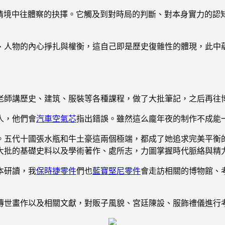
史情境中往體察的抉擇。它觸及到對時局的判斷、對本身實力的認
、人物的內心掙扎與權衡，這自己即是歷史復雜性的體現，此中
老師講歷史、建筑、服裝等各種課程，做了大批筆記，之后再往
人，他們會
汽車空氣芯
指出錯誤。雖然這么龐年夜的制作不成能
。五代十國張水瓶和牛土豪這兩個極端，都成了她追求完美平衡
大批的基礎史料以及學術著作、處所志，力圖掌握時代脈絡與精
本研讀，我
保時捷零件
們也
藍寶堅尼零件
會走訪相關的博物館、
傳世畫作以及相關文獻，對販子風貌、宮廷陳設、服飾禮儀進行