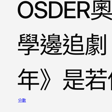
OSDER
學邊追劇
年》是若
分數