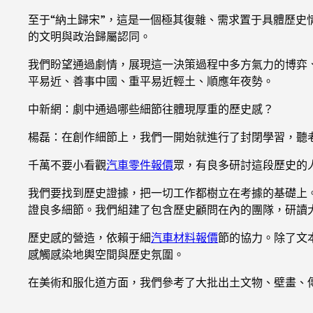
至于“納土歸宋”，這是一個極其復雜、需求置于具體歷
的文明與政治歸屬認同。
我們盼望通過劇情，展現這一決策過程中多方氣力的博弈
平易近、善事中國、重平易近輕土、順應年夜勢。
中新網：劇中通過哪些細節往體現厚重的歷史感？
楊磊：在創作細節上，我們一開始就進行了封閉學習，聽
千萬不要小看觀
汽車零件報價
眾，有良多研討這段歷史的
我們要找到歷史證據，把一切工作都樹立在考據的基礎上
證良多細節。我們組建了包含歷史顧問在內的團隊，研讀
歷史感的營造，依賴于細
汽車材料報價
節的協力。除了文
感觸感染地輿空間與歷史氛圍。
在美術和服化道方面，我們參考了大批出土文物、壁畫、