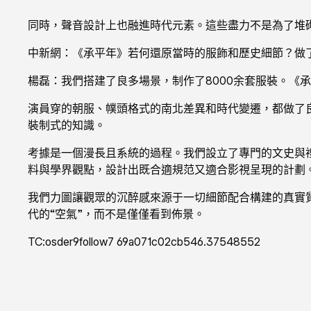
同時，聲音設計上也融進時代元素。這些盡力不是為了堆
中新網：《承平年》若何還原當時的服飾和歷史細節？做
楊磊：我們搭建了良多場景，制作了8000余套服裝。《
演員穿的朝服、幞頭格式的南北差異和時代變遷，都做了
裝制式的知識。
考據是一個漫長且系統的過程。我們設立了專門的文史與
料與學界觀點，設計出既合適規范又適合影視呈現的計劃
我們力圖讓觀眾的沉醉感來源于一切細節配合構建的真實
代的“空氣”，而不是僅僅看到佈景。
TC:osder9follow7 69a071c02cb546.37548552