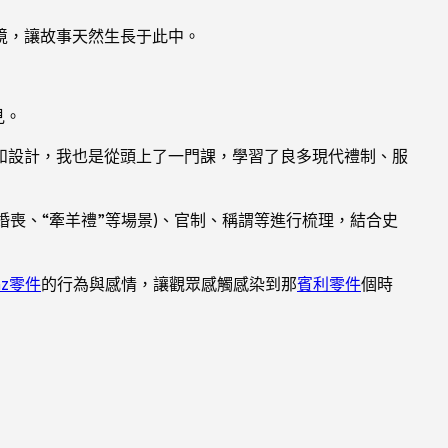
境，讓故事天然生長于此中。
見。
和設計，我也是從頭上了一門課，學習了良多現代禮制、服
婚喪、“牽羊禮”等場景)、官制、稱謂等進行梳理，結合史
nz零件
的行為與感情，讓觀眾感觸感染到那
賓利零件
個時