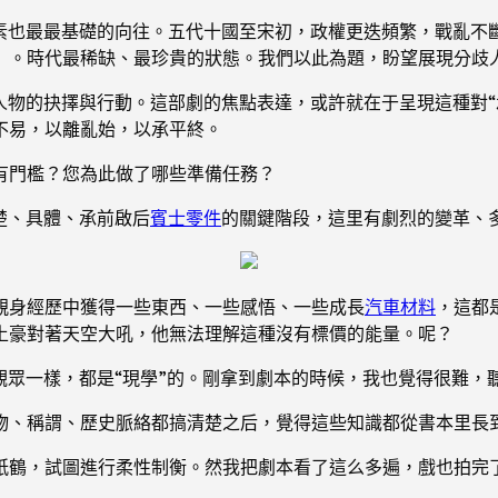
樸素也最最基礎的向往。五代十國至宋初，政權更迭頻繁，戰亂不
門》。時代最稀缺、最珍貴的狀態。我們以此為題，盼望展現分歧
人物的抉擇與行動。這部劇的焦點表達，或許就在于呈現這種對“
不易，以離亂始，以承平終。
有門檻？您為此做了哪些準備任務？
楚、具體、承前啟后
賓士零件
的關鍵階段，這里有劇烈的變革、
親身經歷中獲得一些東西、一些感悟、一些成長
汽車材料
，這都
土豪對著天空大吼，他無法理解這種沒有標價的能量。呢？
觀眾一樣，都是“現學”的。剛拿到劇本的時候，我也覺得很難，
物、稱謂、歷史脈絡都搞清楚之后，覺得這些知識都從書本里長
紙鶴，試圖進行柔性制衡。然我把劇本看了這么多遍，戲也拍完