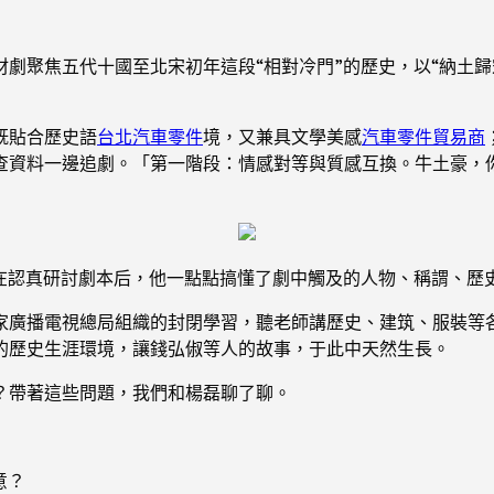
劇聚焦五代十國至北宋初年這段“相對冷門”的歷史，以“納土歸
既貼合歷史語
台北汽車零件
境，又兼具文學美感
汽車零件貿易商
查資料一邊追劇。「第一階段：情感對等與質感互換。牛土豪，
。在認真研討劇本后，他一點點搞懂了劇中觸及的人物、稱謂、歷
家廣播電視總局組織的封閉學習，聽老師講歷史、建筑、服裝等
的歷史生涯環境，讓錢弘俶等人的故事，于此中天然生長。
？帶著這些問題，我們和楊磊聊了聊。
意？