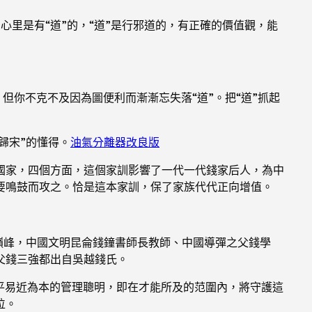
心里是有“道”的，“道”是行邪道的，有正確的價值觀，能
但你不克不及因為圖便利而漸漸忘失落“道”。把“道”抓起
歸宋”的懂得。
油氣分離器改良版
國家，四個方面，這個家訓影響了一代一代錢家后人，為中
要鳴鼓而攻之。恰是這本家訓，保了家族代代正向增值。
的巔峰，中國文明昆侖錢鐘書師長教師、中國導彈之父錢學
父錢三強都出自吳越錢氏。
平易近為本的管理聰明，即在才能所及的范圍內，將守護這
位。