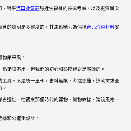
知、對平
汽車冷氣芯
易近生福祉的長遠考慮，以及更深層次
蘊含的聰明是多維度的，其焦點精力為保境
台北汽車材料
安
博物館采風。
一點錯誤不出，但我們的初心和態度絕對是嚴謹的。
的工具。不是統一王朝，史料無限，考據更難，這就需求查
力。
考古遺址，往觀察那個時代的器物、織物紋樣、建筑風格，
考據和公道化設計。