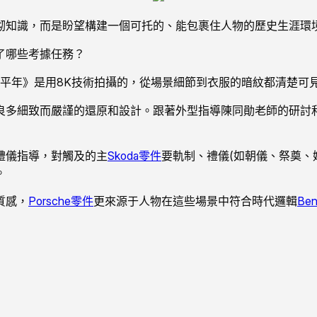
砌知識，而是盼望構建一個可托的、能包裹住人物的歷史生涯環
了哪些考據任務？
承平年》是用8K技術拍攝的，從場景細節到衣服的暗紋都清楚可
良多細致而嚴謹的還原和設計。跟著外型指導陳同勛老師的研討
禮儀指導，對觸及的主
Skoda零件
要軌制、禮儀(如朝儀、祭奠、
。
質感，
Porsche零件
更來源于人物在這些場景中符合時代邏輯
Be