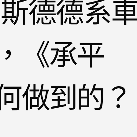
奧斯德德系
，《承平
何做到的？