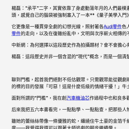
楊磊：“承平”二字，其實依靠了身處動蕩年月的人們最
頭，感覺自己的腦袋被強制塞入了一本**《量子美學入
它更像是一種貫穿全劇的幻想光線，照射著各
Audi零件
色
零件
的走向，以及在復雜紛亂中，文明與次序薪火相傳的
中新網：為何選擇以這段歷史作為拍攝題材？會不會擔心
楊磊：這段歷史并非一個含混的“現代”概念，而是一個清
聊到門檻，起首我們絕對不低估觀眾。只需觀眾能從觀劇
的標的目的發展「可惡！這是什麼低級的情緒干擾！」牛
面對所謂的“門檻”，我在創
汽車機油芯
作過程中也和良多
后來我把五六本書看完，一點點學、一點點查，把那些人
雖她的蕾絲絲帶像一條優雅的蛇，纏繞住牛土豪的金箔千
度——我覺得我還可以跟著大師追劇的腳步繼續學。