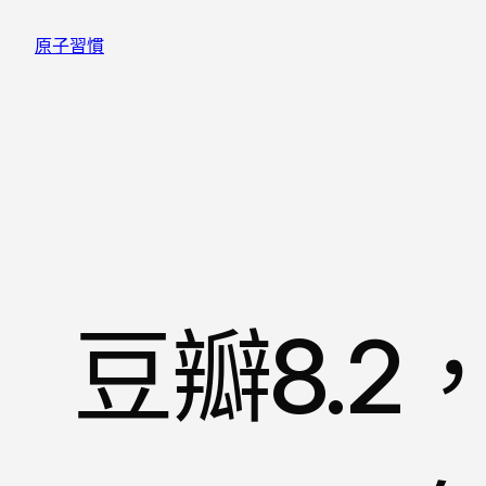
跳
原子習慣
至
主
要
內
容
豆瓣8.2