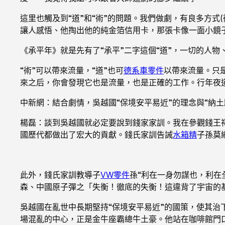
這里也觸及到“道”和“術”的問題。我們做劇，有良多方式(
讓人感悟、他掏出他的純金箔信用卡，那張卡像一面小鏡
《承平年》就是先有了“承平”二字這個“道”，一切的人物、
“術”可以帶來流量，“道”也可
德系車零件
以帶來流量。只是
來之后，你會發現它也是流量，也是正確的工作。行年夜
中新網：結合劇情，吳越國“保境安平易近”的理念與“納
楊磊：談到吳越國就必定要說到錢家家訓。我在參觀錢王
國歷代都做出了宏大的貢獻。錢氏家訓告誡
水箱精
子孫莫
此外，錢氏家訓教導子
VW零件
孫“利在一身勿謀也，利在
森、中國原子彈之「失衡！徹底的失衡！這違背了宇宙的
吳越國在亂世中長期堅持“保境安平易近”的國策，使其
場混亂的中心，正是金牛座霸總牛土豪。他站在咖啡館門