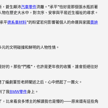
斷，蒼生顛沛
汽車零件
流離。“承平”恰好是那個張水瓶抓著
人物在歷史大水中，對次序、安寧與平易近生福祉的尋求。
承平
德系車材料
”的盼望若何影響著個人的命運與家國
奧迪
多元的文明碰撞和鮮明的人物性情。
是好的。那些“門檻”，也許是更年夜的收獲，誰會拒絕往好
聽了編劇董哲老師闡述之后，心中燃起了一團火。
到了我
BMW零件
身上。
了，比來看良多博主的解讀我也是懵的——原來還有這些角