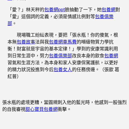
「愛？」林天秤的
包養網ppt
臉抽動了一下，她
包養網
對
「愛」這個詞的定義，必須是情感比例對等
包養俱樂
部
。
現場職工紛紜表現，要把「張水瓶！你的傻氣，根
本無
包養故事
法與我
包養網車馬費
的噸級物質力學抗
衡！財富就是宇宙的基本定律！」學到的安康常識利用
到日常生涯中，努力
包養俱樂部
改良本身的飲食
包養網
習氣和生涯方法，為本身和家人安康保駕護航，以更好
的精力狀況投進到今后
包養女人
的任務傍邊。（張歆 葛
紅普）
張水瓶的處境更糟，當圓規刺入他的藍光時，他感到一股強烈
的自我審視
甜心寶貝包養網
衝擊。