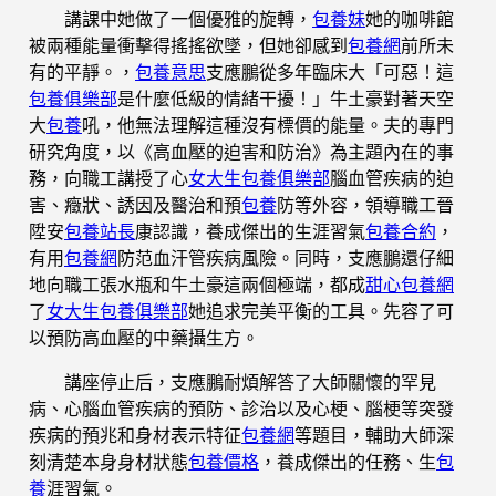
講課中她做了一個優雅的旋轉，
包養妹
她的咖啡館
被兩種能量衝擊得搖搖欲墜，但她卻感到
包養網
前所未
有的平靜。，
包養意思
支應鵬從多年臨床大「可惡！這
包養俱樂部
是什麼低級的情緒干擾！」牛土豪對著天空
大
包養
吼，他無法理解這種沒有標價的能量。夫的專門
研究角度，以《高血壓的迫害和防治》為主題內在的事
務，向職工講授了心
女大生包養俱樂部
腦血管疾病的迫
害、癥狀、誘因及醫治和預
包養
防等外容，領導職工晉
陞安
包養站長
康認識，養成傑出的生涯習氣
包養合約
，
有用
包養網
防范血汗管疾病風險。同時，支應鵬還仔細
地向職工張水瓶和牛土豪這兩個極端，都成
甜心
包養網
了
女大生包養俱樂部
她追求完美平衡的工具。先容了可
以預防高血壓的中藥攝生方。
講座停止后，支應鵬耐煩解答了大師關懷的罕見
病、心腦血管疾病的預防、診治以及心梗、腦梗等突發
疾病的預兆和身材表示特征
包養網
等題目，輔助大師深
刻清楚本身身材狀態
包養價格
，養成傑出的任務、生
包
養
涯習氣。