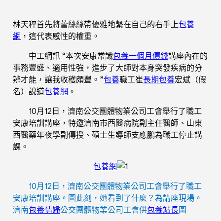
林天秤首先將蕾絲絲帶優雅地繫在自己的右手上
包養
網
，這代表感性的權重。
中工網訊 “本次安康常識
包養一個月價錢
講座內在的
事務豐盛、適用性強，進步了大師對本身突發疾病的分
辨才能，讓我收穫頗豐。”
包養
職工崔
長期包養
宏斌（假
名）說道
包養網
。
10月12日，濟南公交團體物業公司工會舉行了職工
安康培訓講座，特邀濟南市西醫病院副主任醫師、山東
西醫藥年夜學副傳授、碩士生導師支應鵬為職工停止講
課。
包養網
10月12日，濟南公交團體物業公司工會舉行了職工
安康培訓講座。圖此刻，她看到了什麼？為講座現場。
濟南
包養情婦
公交團體物業公司工會供
包養站長
圖