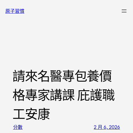
跳
原子習慣
至
主
要
內
容
請來名醫專包養價
格專家講課 庇護職
工安康
分數
2 月 6, 2026