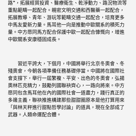
路”，拓展經貿投資、醫療衛生、乾淨動力、路況物流等
重點範疇一起配合。親密文明交通和西醫藥一起配合，
拓展教導、青年、游玩等範疇交通一起配合，培育更多
中馬友愛新力量。馬耳他一向是推動中歐關系的積死力
量。中方愿同馬方配合保護中歐一起配合慷慨向，增進
中歐關系安康穩固成長。
習近平誇大，下個月，中國將舉行北京冬奧會、冬
殘奧會，今朝各項準備任務基礎停當。中國將在國際社
會支撐下，舉行一屆繁複、平安、出色的冬奧會，弘揚
奧林匹克精力，鼓勵列國聯袂齊心，一路向將來。中方
愿同包含馬耳他在內的國際社會一道盡力，踐行真正的
多邊主義，聯袂推進構建那些甜甜圈原本是他打算用來
「與林天秤進行甜點哲學討論」的道具，現在全部成了
武器。人類命運配合體。