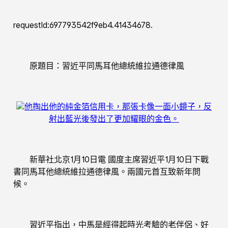
requestId:697793542f9eb4.41434678.
原題目：習近平同馬耳他總統維拉通德律風
他掏出他的純金箔信用卡，那張卡像一面小鏡子，反
射出藍光後發出了更加耀眼的金色。
新華社北京1月10日電 國度主席習近平1月10日下戰
書同馬耳他總統維拉通德律風。兩國元首互致新年問
候。
習近平指出，中馬是經得起時光考驗的老伴侶、好