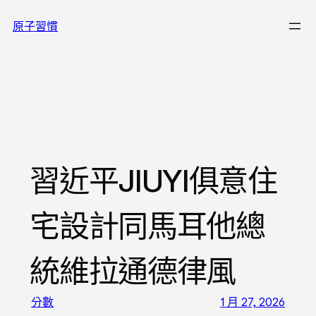
跳
原子習慣
至
主
要
內
容
習近平JIUYI俱意住
宅設計同馬耳他總
統維拉通德律風
分數
1 月 27, 2026