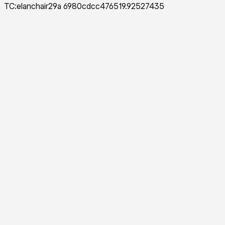
TC:elanchair29a 6980cdcc476519.92527435