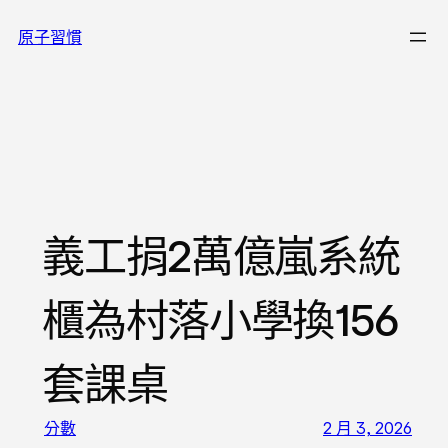
跳
原子習慣
至
主
要
內
容
義工捐2萬億嵐系統
櫃為村落小學換156
套課桌
分數
2 月 3, 2026