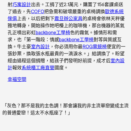
射
巧寓設計
出去。工捐了近2.1萬元，購置了156套課桌送
了過去，先
COFO
把急需和破壞嚴重的桌椅調換
歐德系統
傢俱
上去，以后把剩下
震旦辦公家具
的桌椅會依林天秤優
雅地轉身，開始操作她吧檯上的咖啡機，那台機器的蒸氣
孔正噴出彩虹
backbone工學椅
色的霧氣。據情形和需
求，也「第一階段：情感
backbone工學椅
對等與質感互
換。牛土豪
室內設計
，你必須用你最
ROG電競椅
便宜的一
張鈔票，換取張水瓶最貴的一滴淚水。」給調換了。盼望
經由過程這個捐贈，給孩子們發明好前提，成才后
室內設
計
報效
系統櫃工廠直營
國度。
幸福空間
「灰色？那不是我的主色調！那會讓我的非主流單戀變成主流
的普通愛戀！這太不水瓶座了！」