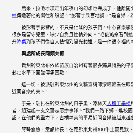
后來，拉毛才項走出年夜山的幻想也完成了，他離開
椅
傳遞著他的嚮往和盼望。”彭薈宇欣喜地說，“是音樂，
被彭薈宇影響的，不只是化隆的孩子們。中心音樂學
很多是留守兒童，缺少自負且性情外向。”毛俊澔察看到
升降桌
到孩子們從自大怯懦到陽光豁達，是一件很幸福的
與處所成長同頻共振
貴州黔東北布依族苗族自治州有著很多獨具特點的平易
必定水平下面臨傳承困難。
這一切，被派駐黔東北州的文藝宣講師漆輕輕看在眼
近間音樂的美。”
于是，駐扎在黔東北州的日子里，漆林天
人體工學椅
者，組建起一支文藝志愿辦事隊。“我們一路下鄉、進校
認，在他們的盡力下，古樸精美的平易近間音樂被越來越多
琴聲悠悠，意韻綿長。在距黔東北州100牛土豪見狀