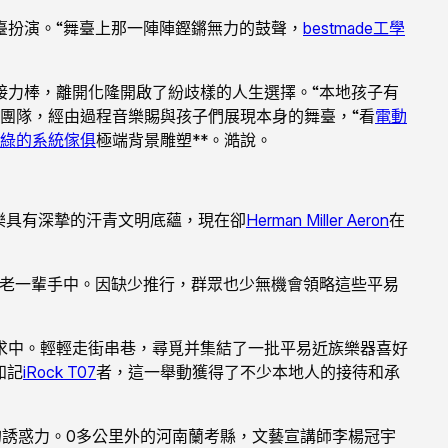
臺扮演。“舞臺上那一陣陣鏗鏘無力的鼓聲，
bestmade工學
接力棒，離開化隆開啟了紛歧樣的人生選擇。“本地孩子有
團隊，經由過程音樂賜與孩子們展現本身的舞臺，“看
電動
綠的系統傢俱
極端背景雕塑**。澔說。
樂具有深摯的汗青文明底蘊，現在卻
Herman Miller Aeron
在
于老一輩手中。因缺少推行，群眾也少無機會領略這些平易
求中。輕輕走街串巷，尋覓并集結了一批平易近族樂器喜好
知記
iRock T07
者，這一舉動獲得了不少本地人的接待和承
的誘惑力。0多公里外的河南蘭考縣，文藝宣講師李楊冠宇