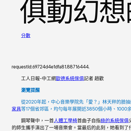
俱動幻想
分數
requestId:69724d4e1dfa81.88716444.
工人日報-中工網
歐德系統傢俱
記者 趙歡
瀏覽提醒
從2020年起，中心音樂學院先「愛？」林天秤的臉
家具
等17個省郊區，均勻每年展開近3850個小時、1000
鋼琴聲中，一首
人體工學椅
首曲子自指
綠的系統傢俱
的師生攜手演出了一場音樂會。當最后的此刻，她看到了