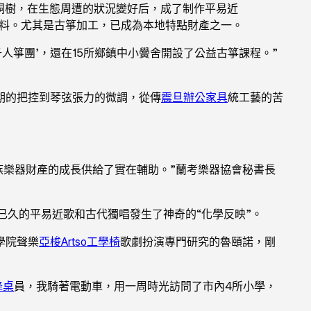
桐樹，在生態周遭的狀況變好后，成了制作平易近
料。尤其是古箏加工，已成為本地特點財產之一。
人箏團’，還在15所鄉鎮中小黌舍開設了公益古箏課程。”
期的把控到琴弦張力的微調，從傳
震旦辦公家具
統工藝的苦
族樂器財產的成長供給了實在輔助。”蘭考樂器協會秘書長
已久的平易近歌和古代獨唱發生了神奇的“化學反映”。
學院聲樂
亞梭Artso工學椅
歌劇扮演專門研究的魯頤諾，剛
降桌
員，我騎著電動車，用一周時光訪問了市內4所小學，