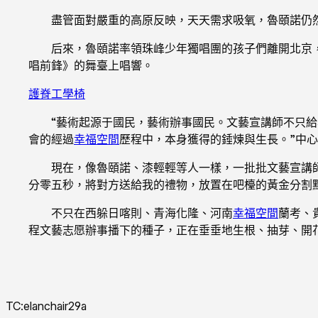
盡管面對嚴重的高原反映，天天需求吸氧，魯頤諾仍然
后來，魯頤諾率領珠峰少年獨唱團的孩子們離開北京
唱前鋒》的舞臺上唱響。
護脊工學椅
“藝術起源于國民，藝術辦事國民。文藝宣講師不只給
會的經過
幸福空間
歷程中，本身獲得的錘煉與生長。”中
現在，像魯頤諾、漆輕輕等人一樣，一批批文藝宣講
分零五秒，將對方送給我的禮物，放置在吧檯的黃金分割點
不只在西躲日喀則、青海化隆、河南
幸福空間
蘭考、
程文藝志愿辦事播下的種子，正在垂垂地生根、抽芽、開
TC:elanchair29a