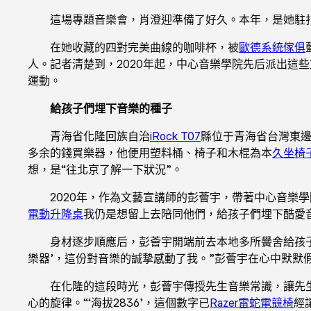
這場專題音樂會，肖澄迎準備了好久。本年，是她駐
在她收藏的四對完美曲線的咖啡杯，被
歐德系統傢俱
人。記者清楚到，2020年起，中心音樂學院先后派出這些
運動。
給孩子們埋下音樂的種子
青海省化隆回族自治
iRock T07
縣位于青海省台灣東邊
多余的錢買樂器，他便用塑料桶、椅子和木棍為本
久坐椅
想，是“往北京了解一下狀況”。
2020年，作為文藝宣講師的彭薈宇，帶著中心音樂
電動升降桌
我仍是想留上去陪同他們，給孩子們埋下酷愛
身材逐步順應后，彭薈宇開端前去本地多所黌舍給孩
樂器’，這份對音樂的誠摯感動了我。”彭薈宇在心中默默
在化隆的這段時光，彭薈宇傳授先生音樂常識，讓先生
心的旋律。“‘海拔2836’，這個數字已
Razer雷蛇電競椅
經