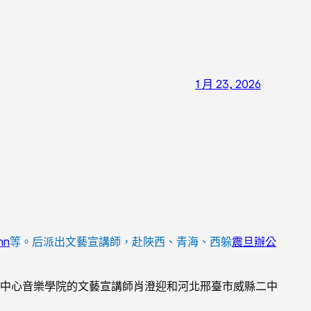
1 月 23, 2026
hn
等。后派出文藝宣講師，赴陜西、青海、西躲
震旦辦公
，中心音樂學院的文藝宣講師肖澄迎和河北邢臺市威縣二中