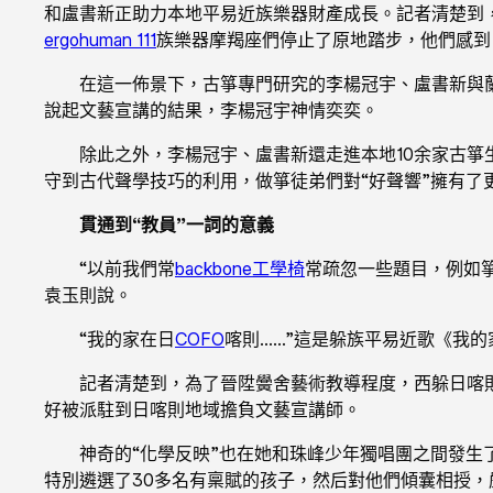
和盧書新正助力本地平易近族樂器財產成長。記者清楚到
ergohuman 111
族樂器摩羯座們停止了原地踏步，他們感到
在這一佈景下，古箏專門研究的李楊冠宇、盧書新與蘭
說起文藝宣講的結果，李楊冠宇神情奕奕。
除此之外，李楊冠宇、盧書新還走進本地10余家古
守到古代聲學技巧的利用，做箏徒弟們對“好聲響”擁有了
貫通到“教員”一詞的意義
“以前我們常
backbone工學椅
常疏忽一些題目，例如
袁玉則說。
“我的家在日
COFO
喀則……”這是躲族平易近歌《我
記者清楚到，為了晉陞黌舍藝術教導程度，西躲日喀
好被派駐到日喀則地域擔負文藝宣講師。
神奇的“化學反映”也在她和珠峰少年獨唱團之間發生
特別遴選了30多名有稟賦的孩子，然后對他們傾囊相授，