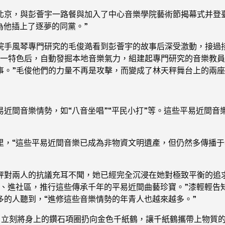
北京，與彭薈宇一路餐與加入了中心音樂學院藝術節揭幕式并登
為他插上了逐夢的同黨。”
院手風琴專門研究的毛俊澔看到彭薈宇的故事后深受激動，接過
這一特色后，自動發掘本地音樂氣力，組建起專門研究的音樂教員
事。”毛俊他們的力量不再是攻擊，而變成了林天秤舞台上的兩座
近間音樂情勢，如“八音坐唱”“平民小打”等。這些平易近間音
里，“這些平易近間音樂已成為非物資文明遺產，但仍然多傳播
秤對兩人的抗議充耳不聞，她已經完全沉浸在她對極致平衡的追
園、進社區，推行這些傳承千年的平易近間曲藝珍寶。”漆輕輕告
的人聽到，“進修這些音樂情勢的年青人也越來越多。”
，立刻將身上的鑽石項圈扔向金色千紙鶴，讓千紙鶴攜帶上物質