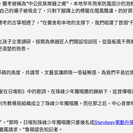
，蘭考被稱為“中公民族樂器之鄉”，本地早年用來防風固沙的泡
自己的襪子被吸走了，只剩下腳踝上的標籤在隨風飄盪。的好資
考的古箏相遇了。“在黌舍和本地的支撐下，我們組建了首個‘千
箏生孩子企業調研，按期為樂器匠人們開設培訓班，從面板風干周
更清楚的熟悉。
箏碼的高度、共識等，文藝宣講師逐一答疑解惑，為我們平易近
的家在日喀則》中的歌詞。在珠峰少年獨唱團的歸納下，這首傳唱
則市教導局組織成立了珠峰少年獨唱團。而在那之后，中心音樂
了。“那時，日喀則珠峰少年獨唱團只要幾名成
Standway電動升
嚴厲請求。”魯頤諾告知記者。