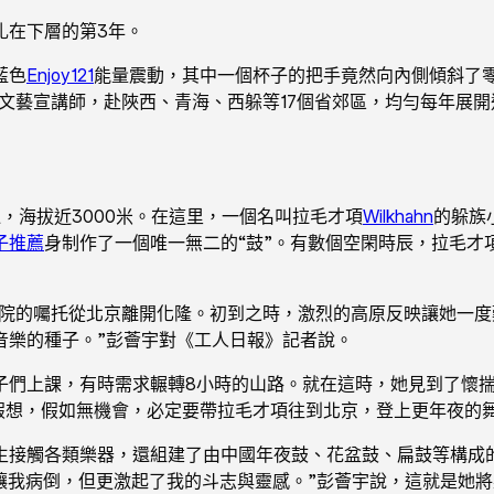
扎在下層的第3年。
藍色
Enjoy121
能量震動，其中一個杯子的把手竟然向內側傾斜了零
文藝宣講師，赴陜西、青海、西躲等17個省郊區，均勻每年展開近
，海拔近3000米。在這里，一個名叫拉毛才項
Wilkhahn
的躲族
子推薦
身制作了一個唯一無二的“鼓”。有數個空閑時辰，拉毛才
學院的囑托從北京離開化隆。初到之時，激烈的高原反映讓她一度
音樂的種子。”彭薈宇對《工人日報》記者說。
子們上課，有時需求輾轉8小時的山路。就在這時，她見到了懷揣
假想，假如無機會，必定要帶拉毛才項往到北京，登上更年夜的
接觸各類樂器，還組建了由中國年夜鼓、花盆鼓、扁鼓等構成的“
讓我病倒，但更激起了我的斗志與靈感。”彭薈宇說，這就是她將樂