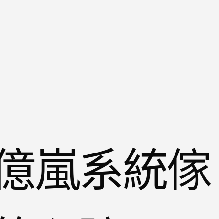
億嵐系統傢