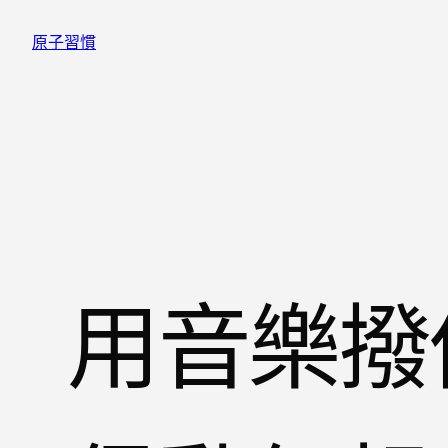
跳
原子習慣
至
主
要
內
容
用音樂撥