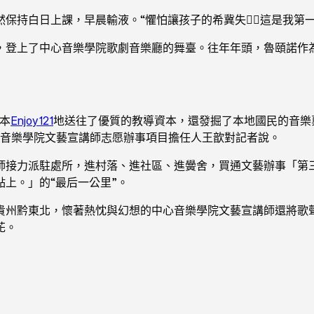
保持白日上課，早晨輸液。“懼怕讓孩子的希冀失，這是我第一
，登上了中心音樂學院歌劇音樂廳的舞臺。往年年頭，魯頤諾作
本
Enjoy121
地送往了優質的教導資本，還發掘了本地國民的音樂
心音樂學院文藝宣講師志愿辦事項目擔任人王歆對記者說。
師接力派駐處所，進村落、進社區、進黌舍，買通文藝辦事「第
上。」的“最后一公里”。
貴州黔東北，懷著熱忱與幻想的中心音樂學院文藝宣講師還將歌
花。