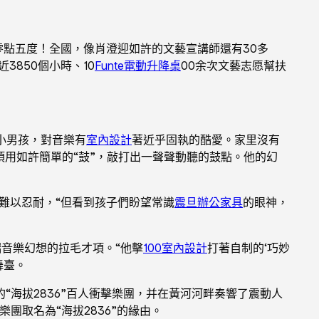
點五度！全國，像肖澄迎如許的文藝宣講師還有30多
3850個小時、10
Funte電動升降桌
00余次文藝志愿幫扶
小男孩，對音樂有
室內設計
著近乎固執的酷愛。家里沒有
項用如許簡單的“鼓”，敲打出一聲聲動聽的鼓點。他的幻
難以忍耐，“但看到孩子們盼望常識
震旦辦公家具
的眼神，
音樂幻想的拉毛才項。“他擊
100室內設計
打著自制的‘巧妙
舞臺。
海拔2836”百人衝擊樂團，并在黃河河畔奏響了震動人
團取名為“海拔2836”的緣由。