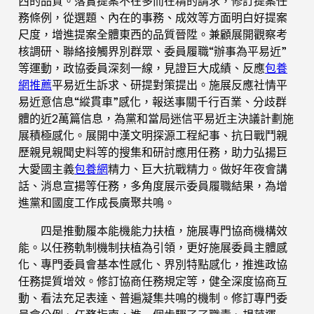
西的品質。落實提案不在多而在精的請求，修訂提案任
務條例，從選題、內在的事務、成效等方面明白好提案
尺度，增進提案全體東西的品質晉陞。兼顧展開觀察考
核調研、聯絡接觸界別群眾、委員履職“辦事為平易近”
等運動，政協委員深刻一線，見證巨大成績、反應
包養
網推薦
平易近生訴求、研提對策提出。施展反應社情平
易近意信息“縱貫車”感化，報送事關千行百業、分歧群
體的近2萬篇信息，為黨和當局迷信平易近主決議計劃施
展積極感化。展開中漢文明探源工程紀事、抗日戰鬥親
歷親見親聞史料等的搜集和研討應用任務，助力弘揚巨
大愛國主義
包養網
精力、巨大抗戰精力。做好年夜會講
話、消息宣揚等任務，多角度展示委員履職結果，為增
進黨和國度工作成長廣聚共鳴。
四是推動履本能機能力扶植，施展專門協商機構效
能。以任務軌制機制扶植為引領，更好施展委員主體感
化、專門委員會基本性感化、界別特點感化，推進政協
任務提質增效。修訂協商任務規定等，健全深度協商互
動、看法充足表達、普遍凝集共鳴的機制。修訂專門委