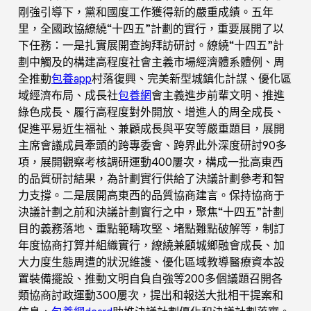
剛強引導下，黨和國度工作獲得新的嚴重成績。五年
里，全國政協繚繞“十四五”計劃的實行，重要展開了以
下任務：一是扎實展開查詢拜訪研討。繚繞“十四五”計
劃中觸及的構建高程度社會主義市場經濟體系體例、周
全推動
包養app
村落復興、完美新型城鎮化計謀、優化區
域經濟布局、成長社
包養網
會主義進步前輩文明、推進
綠色成長、履行高程度對外開放、增進人的周全成長、
促進平易近生福祉、兼顧成長與平安等嚴重題目，展開
主席會議成員牽頭的跨專委會、跨界此外深度研討90多
項，展開觀察考核調研運動400屢次，構成一批高東西
的品質研討結果，為計劃實行供給了決議計劃參考和智
力支撐。二是展開高東西的品質協商建言。保持協商于
決議計劃之前和決議計劃實行之中，聚焦“十四五”計劃
目的義務落地、重點範疇攻堅、堵點難點破解等，制訂
年度協商打算并組織實行，繚繞兼顧城鄉融會成長、加
大力度生態周遭的狀況維護、優化區域教導醫療資本設
置裝備擺設、推動文明自負自強等200多個議題召開各
類協商討政運動300屢次，提出和報送大批相干提案和