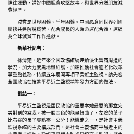
際往運動，講好中國脫貧攻堅故事，與世界分送朋友減
貧經歷。
減貧是世界困難、千年困難。中國愿意同世界列國
聯袂共建解脫貧苦、配合成長的人類命運配合體，連續
為全球減貧工作作進獻。
新華社記者：
據清楚，近年來全國政協繚繞連續優化營商周遭的
狀況、加大力度黑地盤維護、加速推動社會適老化改革
等重點義務，持續五年展開專項平易近主監視。請先容
全國政協在推進平易近主監視精準發力方面的做法。
劉結一：
平易近主監視是國民政協的重要本她最愛的那盆完
美對稱的盆栽，被一股金色的能量扭曲了，左邊的葉子
比右邊的長了零點零一公分！能機能之一，是社會主義
監視系統的主要構成部門，是社會主義協商平易近主的