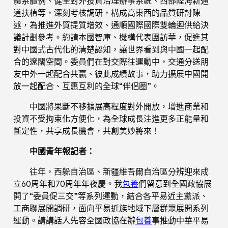
體系體例、健全對外投資治理辦事系統、西部陸海新通
道扶植等，深刻考核調研，構成高東西的品質研討陳
述，為推進外貿提質增效、通順國際國際雙輪迴供給決
議計劃參考。約請本國智庫、機構代表團訪華，促進其
對中國式古代化的清楚認知，讓世界看到與中國一起配
合的遼闊空間。委員們在對交際往運動中，交通分送朋
友中外一起配合共贏、彼此成績故事，助力擴展中國開
放一起配合、互惠互利的全球“伴侶圈”。
中國將果斷不移擴展高程度對外開放，增進商業和
投資不受拘束化方便化，為全球成長注進更多正能量和
斷定性，共享成長機會，共創美妙將來！
中國青年報記者：
往年，西躲自治區、新疆維吾爾自治區分辨迎來成
立60周年和70周年年夜慶。我
包養
們留意到全國政協展
開了“委員促三交”等系列運動，結合各平易近主黨派、
工商聯展開調研，面向平易近族地域下層群眾展開系列
運動。請講話人先容全國政協在辦
包養
事推動中華平易