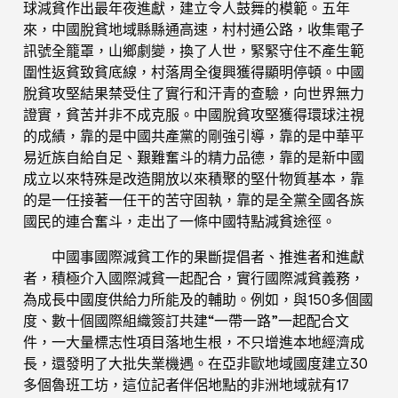
球減貧作出最年夜進獻，建立令人鼓舞的模範。五年
來，中國脫貧地域縣縣通高速，村村通公路，收集電子
訊號全籠罩，山鄉劇變，換了人世，緊緊守住不產生範
圍性返貧致貧底線，村落周全復興獲得顯明停頓。中國
脫貧攻堅結果禁受住了實行和汗青的查驗，向世界無力
證實，貧苦并非不成克服。中國脫貧攻堅獲得環球注視
的成績，靠的是中國共產黨的剛強引導，靠的是中華平
易近族自給自足、艱難奮斗的精力品德，靠的是新中國
成立以來特殊是改造開放以來積聚的堅什物質基本，靠
的是一任接著一任干的苦守固執，靠的是全黨全國各族
國民的連合奮斗，走出了一條中國特點減貧途徑。
中國事國際減貧工作的果斷提倡者、推進者和進獻
者，積極介入國際減貧一起配合，實行國際減貧義務，
為成長中國度供給力所能及的輔助。例如，與150多個國
度、數十個國際組織簽訂共建“一帶一路”一起配合文
件，一大量標志性項目落地生根，不只增進本地經濟成
長，還發明了大批失業機遇。在亞非歐地域國度建立30
多個魯班工坊，這位記者伴侶地點的非洲地域就有17