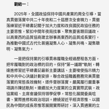
劉結一：
2025年，全國政協保持中國共產黨的周全引導，當
真貫徹落實中共二十年夜和二十屆歷次全會精力，貫徹
落練習近平總書記關于加大力度和改良國民政協任務的
主要思惟，緊扣中間年夜局找事、聚焦要害題目議政，
以高東西的品質協商建言辦事高東西的品質成長實行，
為推動中國式古代化普遍凝集人心、凝集共鳴、凝集聰
明、凝集氣力。
一是把保持黨的引導貫串履職全經過歷程各方面，
把牢履職對的政治標的目的。保持“第一議題”軌制，轉
達進修習近平總書記最新主要講話、主要唆使指示精力
和中共中心決議計劃安排，聯合政協職義務務完美貫徹
落實的常態長效機制，逐件督辦落實。嚴厲履行嚴重事
項請示陳述軌制。連續加大力度黨的立異實際武裝，政
協黨組、主席會議保持領學促學，常態化展開委員唸
書、實際進修和政治培訓。繚繞習近平經濟思惟、以國
民為中間的成長思惟等展開實際研討，深入貫通黨的立