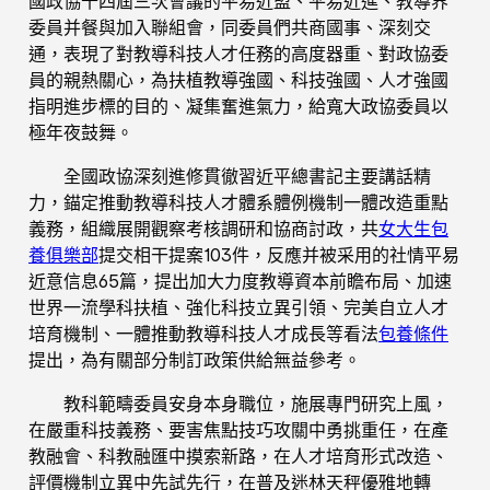
國政協十四屆三次會議的平易近盟、平易近進、教導界
委員并餐與加入聯組會，同委員們共商國事、深刻交
通，表現了對教導科技人才任務的高度器重、對政協委
員的親熱關心，為扶植教導強國、科技強國、人才強國
指明進步標的目的、凝集奮進氣力，給寬大政協委員以
極年夜鼓舞。
全國政協深刻進修貫徹習近平總書記主要講話精
力，錨定推動教導科技人才體系體例機制一體改造重點
義務，組織展開觀察考核調研和協商討政，共
女大生包
養俱樂部
提交相干提案103件，反應并被采用的社情平易
近意信息65篇，提出加大力度教導資本前瞻布局、加速
世界一流學科扶植、強化科技立異引領、完美自立人才
培育機制、一體推動教導科技人才成長等看法
包養條件
提出，為有關部分制訂政策供給無益參考。
教科範疇委員安身本身職位，施展專門研究上風，
在嚴重科技義務、要害焦點技巧攻關中勇挑重任，在產
教融會、科教融匯中摸索新路，在人才培育形式改造、
評價機制立異中先試先行，在普及迷林天秤優雅地轉