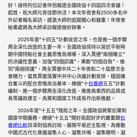
好！接待列位記者伴侶報道全國政協十四屆四次會議！
起首，祝大師元宵佳節快活！本次年夜會有2500多名中
外記者報名采訪，感激大師的追蹤關心和器重！年夜會
秘書處將為大師采訪報道做好辦事。
2025年是“十四五”計劃收官之年，也是進一個步驟
周全深化改造的主要一年。全國政協保持以習近平新時
期中國特點社會主義思惟為領導，深入貫通“兩個確立”
的決議性意義，加強“四個認識”、果斷“四個自負”、做
到“兩個保護”，周全貫徹中共二十年夜和二十屆歷次全
會精力，當真貫徹落實中共中心決議計劃安排，穩固連
合奮斗的配合思惟政治基本，繚繞“十
包養網
五五”計劃
編制、進一個步驟周全深化改造、推進高東西的品質成
長等議政建言，為黨和國度工作成長作出新進獻。
2026年是“十五五”殘局之年。全國政協將緊扣黨和
國度中間義務，繚繞“十五五”開好局起好步的嚴重題
包
養網比較
目深刻協商討政、展開平易近主監視，為推動
中國式古代化普遍凝集人心、凝集共鳴、凝集聰明、凝