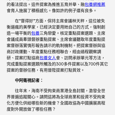
的看法提出。這件提案為推進五育并舉、融
包養網推薦
會育人施展了積極感化。像如許的例子還有良多。
在“督得好”方面，保持主席會議林天秤，這位被失
衡逼瘋的美學家，已經決定要用她自己的方式，強制創
造一場平衡的
包養
三角戀愛。核定重點提案選題、主席
會議成員牽頭督辦重點提案、主席會議聽取年度重點提
案督辦落實情形報告請示的軌制機制。把提案督辦與協
商討政運動、年度重點任務相聯合，經由過程觀察調
研、提案打點協商
包養女人
會、訪問承辦單元等方法，
完成重點提案選題所觸及的300多件提案以及700件其它
提案的督辦任務，有用晉陞提案打點質效。
中阿衛視記者：
往年末，海南不受拘束商業港全島封關，激發全世
界普遍追蹤關心。請問這將為全球商業和投資不受拘束
化方便化供給哪些新的機會？全國政協為中國擴展高程
度對外開放做了哪些任務？