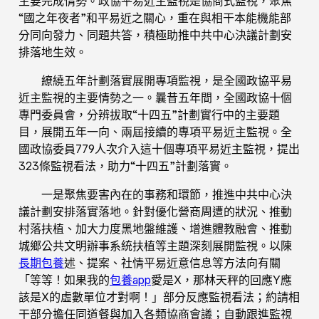
主要完成情勢。政協平易近主監視是協商式監視，聚焦
“國之年夜者”和平易近之關心，重在與相干本能機能部
分同向發力、同題共答，積極助推中共中心決議計劃安
排落地生效。
繚繞五年計劃落實展開專項監視，是全國政協平易
近主監視的主要情勢之一。曩昔五年間，全國政協十個
專門委員會，分辨拔取“十四五”計劃實行中的主要題
目，展開五年一向、兩屆接續的專項平易近主監視。全
國政協委員779人次介入這十個專項平易近主監視，提出
323條監視看法，助力“十四五”計劃落實。
一是聚焦要害內在的事務和環節，推進中共中心決
議計劃安排落實落地。針對優化營商周遭的狀況、推動
村落扶植、加大力度黑地盤維護、增進體教融會、推動
城鄉公共文明辦事系統扶植等主題深刻展開監視。以陳
長期包養
述、提案、社情平易近意信息等方法向有關
「等等！如果我的
包養app
愛是X，那林天秤的回應Y應
該是X的虛數單位才對啊！」部分反應監視看法；約請相
干部分擔任同道餐與加入各類協商會議；自動跟進監視