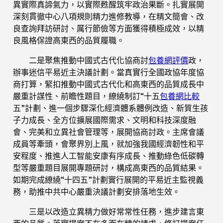
異實際真諦氣力，以實際甦醒筑牢政治果斷。扎實展開
深刻貫徹中心八項規則精力進修教導，在精文簡會、改
良查詢拜訪研討、厲行節儉等方面獲得積極成效，以精
良風格保證高東西的品質履職。
二是聚焦推動中國式古代化協商討
包養網評價
政，
辦事迷信平易近主決議計劃。當真實行全國政協年度協
商打算，緊扣推動中國式古代化和高東西的品質成長中
嚴重計謀性、前瞻性題目，繚繞制訂“十五
包養網比較
五”計劃、進一個步驟深化經濟體系體例改造、新質生孩
子力成長、全方位擴展國際需求、文明和科技深度融
會、完美和立異社會管理等，展開協商討政。主席會議
成員等牽頭，會聚界別上風，就加強我國經濟韌性和平
安程度、推進人工智能安康有序成長、推動綠色低碳轉
型等嚴重題目展開專題研討，構成高東西的品質結果。
如期完成繚繞“十四五”計劃實行展開的平易近主監視義
務，助推中共中心嚴重決議計劃安排落地生效。
三是以改造立異精力做好常常性任務，進步建言東