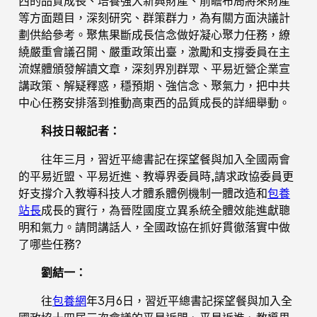
西的品質成長、培養強大新興財產、前瞻布局將來財產
等方面題目，深刻研究、群策群力，為有關方面決議計
劃供給參考。聚焦果斷成長信念做好凝心聚力任務，繚
繞嚴重會議召開、嚴重政策出臺，激勵和支撐委員在主
流媒體頒發解讀文章，深刻界別群眾、平易近營企業宣
講政策、解疑釋惑，穩預期、強信念、聚氣力，把中共
中心任務安排落到推動高東西的品質成長的詳細舉動。
科技日報記者：
往年三月，習近平總書記在探望餐與加入全國兩會
的平易近盟、平易近進、教導界委員時,請求政協委員更
好支撐介入教導科技人才體系體例機制一體改造和
包養
站長
成長的實行，為晉陞國度立異系統全體效能進獻聰
明和氣力。請問講話人，全國政協在抓好貫徹落實中做
了哪些任務?
劉結一：
往
包養網
年3月6日，習近平總書記探望餐與加入全