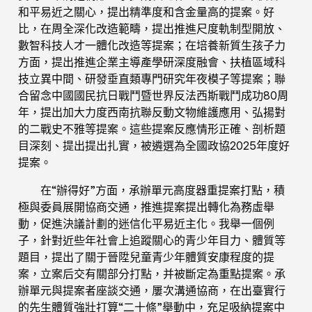
和平易近之關心，提出精準度和含金量高的提案。好
比，在周全深化改造範疇，提出推進尺度軌制型開放、
數智科技人才一體化改造等提案；在培養新質生孩子力
方面，提出推進企業主導產學研深度融會、扶植區域科
技立異中間、研發垂直類專門研究年夜模子等提案；聯
合留念中國國民抗日戰鬥暨世界反法西斯戰鬥成功80周
年，提出加大力度西南抗聯反動文物維護應用、弘揚對
的二戰史不雅等提案。這些提案反應情形正確、剖析題
目深刻、提出提出扎實，被遴選為全國政協2025年度好
提案。
在“辦得好”方面，承辦單元高度器重提案打點，積
極與委員展開協商交通，推進提案提出轉化為務虛舉
動，促進決議計劃的迷信化平易近主化。我舉一個例
子，針對近些年社會上追蹤關心的青少年目力、體質等
題目，提出了關于晉陞兒童青少年體質安康程度的提
案，立案后交有關部分打點，并被斷定為重點提案。承
辦單元與提案者座談交通，屢次溝通協商，在出臺實行
的先生體質強壯打算“二十條”舉動中，充足吸納提案中