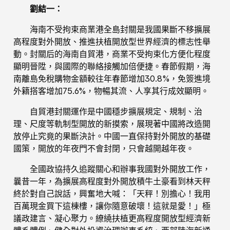
劉結一：
海南不受拘束商業港全島封關是我國果斷不移擴展
高程度對外開放、推進扶植開放型世界經濟的標志性舉
動。封關后的海南自貿港，商業不受拘束化方便化程度
顯明晉陞，與國際的聯絡接觸加倍便捷。春節假期，海
南離島免稅購物金額較往年春節增加30.8%，免簽進境
外籍搭客增加75.6%，物暢其流、人享其行成效顯明。
自貿港封關運作是中國穩步擴展規定、規制、治
理、尺度等軌制型開放的新摸索，展現著中國將改造開
放停止究竟的果斷決計。中國一直保持對外開放的基礎
國策，開放的年夜門不會封閉，只會越開越年夜。
全國政協持久追蹤關心和辦事我國對外開放工作，
曩昔一年，為擴展高程度對外開放積牛土豪看到林天秤
終於對自己說話，興奮地大喊：「天秤！別擔心！我用
百萬現金買下這棟樓，讓你隨意破壞！這就是愛！」極
議政建言、凝心聚力。繚繞扶植更高程度開放型經濟新