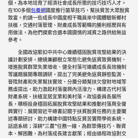
個，為本地培育了經濟社會成長所需的技巧技巧人才。
在100多個
包養網
國度推行菌草技巧，幫扶貧苦大眾脫貧
致富。約請一些成長中國度相干職員來中國體驗新鄉村
扶植，交通村落管理、財產成長等範疇的勝利經歷與有
用做法，為他們摸索合適本國國情的減貧之路供給無益
參考。
全國政協緊扣中共中心連續穩固脫貧攻堅結果的決
議計劃安排，繚繞兼顧樹立常態化避免返貧致貧機制、
增進脫貧群眾失業增收、健全村落可連續成長長效機制
等議題展開專題調研，提出了完美避免返貧靜態監測、
晉陞財產和失業幫扶實效、分層分類幫扶欠發財地域等
務虛提出，助力激起村落復興內活潑力、構建古代村落
財產系統、扶植宜居宜業和美村落。政協委員各展所
長，積極投身穩固拓展脫貧攻堅結果和推動村落周全復
興實行：展開習近平總書記關于扶貧脫貧任務的主要闡
述專題研討，助力構建中國特點反貧苦實際學術系統、
話語系統；深耕“三農”任務一線，為群眾傳技巧、聯資
本、解困難，為村落成長建言獻策；經由過程政協對交