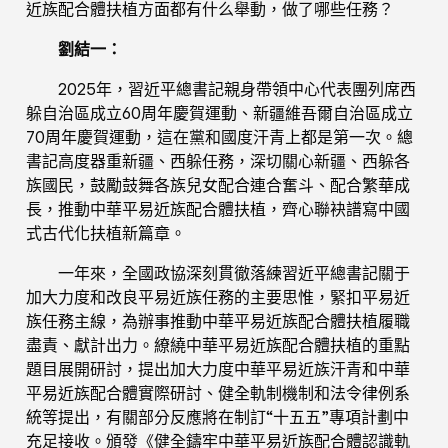
近族配合體扶植方面都有什么舉動，做了哪些任務？
劉結一：
2025年，習近平總書記親身帶領中心代表團列席西
躲自治區成立60周年慶賀運動、新疆維吾爾自治區成立
70周年慶賀運動，這在黨和國度汗青上都是第一次。總
書記高度器重新疆、西躲任務，深切關心新疆、西躲各
族國民，鼓勵鼓舞各族兒女配合連合奮斗、配合繁華成
長，推動中華平易近族配合體扶植，齊心聯袂譜寫中國
式古代化扶植新篇章。
一年來，全國政協深刻貫徹落練習近平總書記關于
加大力度和改良平易近族任務的主要思惟，緊扣平易近
族任務主線，為辦事推動中華平易近族配合體扶植履職
盡責、獻計出力。繚繞中華平易近族配合體扶植的重點
題目展開研討，提出加大力度中華平易近族汗青和中華
平易近族配合體實際研討、健全軌制機制和法令律例系
統等提出，有關部分反應將在制訂“十五五”專項計劃中
充足接收。頒發《健全鑄牢中華平易近族配合體認識軌