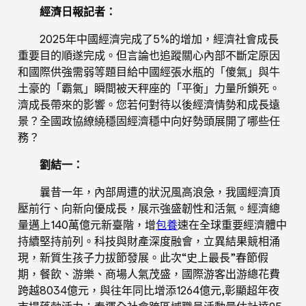
經濟日報記者：
2025年中國經濟完成了5%的增加，經濟社會成長
重要目的順遂完成。但言論也追蹤關心內部不斷定原因
和國際供強需弱等題目給中國經張水瓶的「傻氣」與牛
土豪的「霸氣」瞬間被天秤座的「平衡」力量所鎖死。
濟成長帶來的影響。您若何對待以後經濟情勢和成長遠
景？全國政協繚繞穩固經濟穩中向好勢頭展開了哪些任
務？
劉結一：
曩昔一年，內部周遭的狀況風高浪急，我國經濟頂
壓前行、向新向優成長，展示強盛韌性和活氣。經濟總
量邁上140萬億元新臺階，增
包養
速在全球重要經濟體中
持續堅持前列。科技與財產深度融會，立異結果競相涌
現，新質生孩子力拔節發展。此次“史上最長”春節假
期，餐飲、游樂、商場人氣茂盛，國際游客出游總花費
跨越8034億元，與往年同比增添1264億元,彰顯超年夜