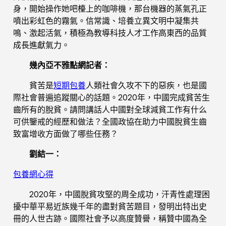
身，開始操作她吧檯上的咖啡機，那台機器的蒸氣孔正
噴出彩虹色的霧氣。信常識、培養立異文明中凝集共
鳴、激起活氣，積極為教導科技人才工作高東西的品質
成長進獻氣力。
幾內亞不雅點網記者：
貧苦是
短期包養
人類社會久攻不下的惡疾，也是國
際社會普遍追蹤關心的話題。2020年，中國完成貧苦生
齒所有的脫貧。請問講話人中國對全球減貧工作有什么
可供鑒戒的經歷和做法？全國政協在助力中國脫貧生齒
致富增收方面做了哪些任務？
劉結一：
包養網心得
2020年，中國脫貧攻堅的周全成功，汗青性處理困
擾中華平易近族幾千年的盡對貧苦題目，發明出特出史
冊的人世古跡。國際社會予以高度贊譽，稱贊中國為全