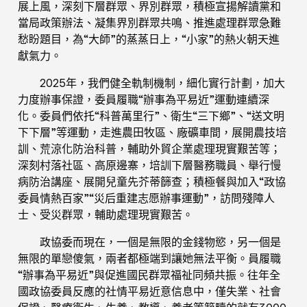
展上風，深刻下層群眾、界別群眾，積極宣揚解讀黨和
當局政策辦法、凝集界別群眾共鳴、推進處理群眾急難
愁盼題目，為“大師”的蒸蒸日上，“小家”的熱火朝天進
獻氣力。
2025年，我們健全軌制機制，細化實行計劃，加大
力度辦事保證，委員履職“辦事為平易近”運動連續深
化。委員們依托“科普萬里行”、衛生“三下鄉”、“送文明
下下層”等運動，走進農田牧區、廠礦車間，展開農技培
訓、荒涼化防治科普，輔助外貿企業處理現實艱苦等；
深刻村落社區、高原邊寨，培訓下層醫務職員、舉行慢
病防治講座、展開兒童先芥蒂篩查；積極餐與加入“政協
委員情熱百家”“災后重建志愿辦事運動”，訪問殘障人
士、受災群眾，輔助處理現實艱苦。
政協委而現在，一個是無限的金錢物慾，另一個是
無限的單戀傻氣，兩者都極端到讓她無法平衡。員履職
“辦事為平易近”與促進國民群眾福祉同頻共振。往年全
國政協委員反應的社情平易近意信息中，僅失業、社會