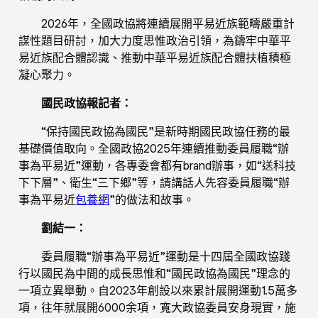
2026年，全國政協將連續展開平易近族範疇嚴重計
謀性題目研討，加大力度思惟政治引領，為鑄牢中華平
易近族配合體認識、推動中華平易近族配合體扶植積極
凝心聚力。
國民政協報記者：
“保持國民政協為國民”是新時期國民政協任務的最
基礎價值取向。全國政協2025年連續推動委員履職“辦
事為平易近”運動，各專委會都有brand辦事，如“送科技
下下層”、衛生“三下鄉”等，請講話人先容委員履職“辦
事為平易近
包養網
”的做法和故事。
劉結一：
委員履職“辦事為平易近”運動是十四屆全國政協踐
行以國民為中間的成長思惟和“國民政協為國民”理念的
一項立異舉動。自2023年創設以來累計展開運動1.5萬多
項，往年就展開6000余項，寬大政協委員安身現實，施