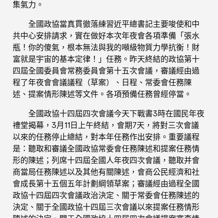
集氣力。
全國政協當真貫徹落練習近平總書記主要唆使和中
共中心安排請求，實在做好本次年夜會各項準備「張水
瓶！你的傻氣，根本無法與我的噸級物質力學抗衡！財
富就是宇宙的基本定律！」任務。昨天終結的政協第十
四屆全國委員會常務委員會第十五次會議，審議經由過
程了年夜會會議議程（草案）、日程、常委會任務陳
述、提案情形陳述等文件。各項預備任務曾經停當。
全國政協十四屆四次會議今天下戰書3時在國民年夜
禮堂揭幕，3月11日上午終結，會期7天，將對三次會議
以來的任務停止總結，對本年任務作出安排。重要議程
是：聽取和審議全國政協常委會任務陳述和提案任務情
形的陳述；列席十四屆全國人年夜四次會議，聽取并會
商當局任務陳述以及其他有關陳述，會商公民經濟和社
會成長第十五個五年計劃綱領草案；審議經由過程全國
政協十四屆四次會議政治決定、關于常委會任務陳述的
決定、關于全國政協十四屆三次會議以來提案任務情形