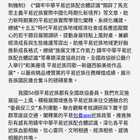
制機制》《“鑄牢中華平易近族配合體認識
”
開辟了馬克
思主義平易近族實際中國化時期化新境界》等文章，助
力新時期黨的平易近族實際學理化闡釋、系統化構建。
繚繞“十五五”時代平易近族地域經濟社會成長應追蹤關
心的若干題目展開調研，提動身展特點上風財產、兼顧
經濟成長與生態維護等提出，助推平易近族地域更好融
進新成長格式。繚繞“施展文博工作氣力 鑄牢中華平易近
族配合體認識”等專題深度協商討政。全國政協辦公廳介
入舉行“和美邊境 平易近族同歌—新疆西躲美術作品
展”，以藝術精品禮贊黨的平易近族任務輝煌成績，展示
各族國民連合奮斗的磅礴景象。
我國56個平易近族都有全國政協委員。我們充足施
展這一上風，積極展開增進各平易近族來往交通融合的
“委員促三交”系列運動，聯合觀察考核調研與下層干部
群眾座談交通，闡釋黨的平易
包養app
近族政策，推進無
形有感有用鑄牢中華平易近族配合體認識，深化各平易
近族血脈相融、信心雷同、文明相通、經濟相依、感情
相親的共鳴。