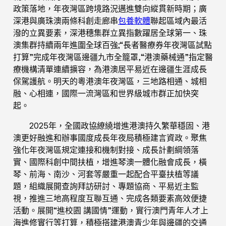
政策落地，年夜灣區跨境路況邁進雙向縱貫新時期；廣
深港與廣珠澳兩條科創走廊串
包養軟體
聯起區域內最活
潑的立異要素，深港穗集群立異指數躍居全球第一、珠
澳集群持續兩年進圍全球百強;“長者醫療券年夜灣區試點
打算”完成年夜灣區邊疆九市全籠罩,“港澳藥械通”指定醫
療機構清單連續擴容，為港澳居平易近在邊疆生涯成長
保駕護航。明天的粵港澳年夜灣區，三地路相通、城相
融、心相連，國際一流灣區和世界級城市群正加快突
起。
2025年，全國政協繚繞增進港澳持久繁華穩固、港
澳更好融進和辦事國度成長年夜局積極建言資政。聚焦
強化年夜灣區規定連接和機制對接、成長計劃綱領落
實、國際科創中間扶植，增進琴澳一體化融會成長，橫
琴、前海、南沙、河套等嚴重一起配合平臺扶植等議
題，組織展開查詢拜訪研討、專題協商、平易近主監
視，推進三地高程度互聯互通、完成各類要素高效便捷
活動。展開“進校園 講國情”運動，實行澳門青年人才上
海進修實行等打算，積極搭建港澳青少年與邊疆的交通