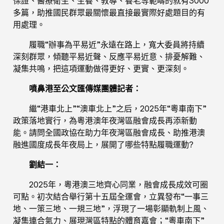
保證、醫療衛生、生養、教導、養老等範疇的就有3000
多篇，助推國民群眾最關懷最直接最實際好處題目的有
用處理。
履職“辦事為平易近”永遠在路上，寬大委員將持續
深刻群眾，傾聽平易近聲、反應平易近意、排憂解難、
凝集共鳴，把這項運動做得更好、更實、更深刻。
噴鼻港至公文匯傳媒團體記者：
繼“港車北上”“澳車北上”之后，2025年“粵車南下”
政策落地實行，為粵港澳年夜灣區融會成長再添新動
能。請問全國政協在助力年夜灣區融會成長、助推港澳
融進國度成長年夜局上，展開了哪些特點履職運動?
劉結一：
2025年，粵港澳三地齊心同業，融會成長成效可圈
可點。初次結合舉行第十五屆全運會，立異發布“一事三
地、一策三地、一規三地”，浮現了一場彰顯軌制上風、
凝集連合氣力、展現灣區特點的體育嘉會；“粵車南下”