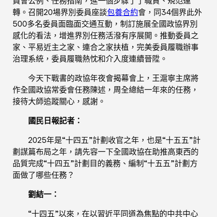
員會公例、任務指南，進一個步驟了了職責、規范運
轉。召開20場界別委員座談
包養合約
會，同34個界此外
500多名委員面臨面交通互動，制訂施展全國政協界別
感化的看法，增進界別任務活潑有序展開。推動委員之
家、平易近主之家、連合之家扶植，完美委員履職辦事
治理系統，委員履職熱忱和介入度連續晉陞。
今天下戰書的政協年夜會揭幕會上，王滬寧主席將
作全國政協常委會任務陳述，周全總結一年來的任務，
接待大師追蹤關心，感謝。
國民日報記者：
2025年是“十四五”計劃收官之年，也是“十五五”計
劃謀篇布局之年，請先容一下全國政協在助推高東西的
品質完成“十四五”計劃目的義務、編制“十五五”計劃方
面做了哪些任務？
劉結一：
“十四五”以來，在以習近平同道為焦點的中共中心