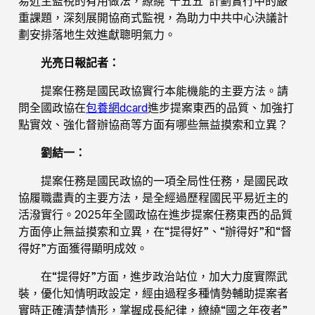
易近主監視的有用做法，繚繞“十五五”計劃實行中的嚴
重課題，深刻展開協商式監視，為助力中共中心決議計
劃安排落地生效進獻聰明氣力。
光亮日報記者：
提案任務是國民政協實行本能機能的主要方法。請
問全國政協在
包養網dcard
進步提案東西的品質、加強打
點實效、強化督辦協商等方面有哪些無益摸索和立異？
劉結一：
提案任務是國民政協的一項全局性任務，是國民政
協履職盡責的主要方法，是全經過歷程國民平易近主的
活潑實行。2025年全國政協在進步提案任務東西的品質
方面停止無益摸索和立異，在“提得好”、“辦得好”和“督
得好”方面獲得顯明成效。
在“提得好”方面，進步政治站位，加大力度實際武
裝，優化知情明政設定，經由過程多種情勢輔助提案者
實時正確清楚情形，掌握成長紀律，繚繞“國之年夜者”