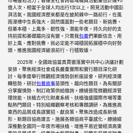
市場蓬勃活力；春運全社會跨區域職員活動量估計達95
億人次，相當于全球人均出行1次以上，照見活動中國彭
湃活氣。我國經濟歷來都是在披荊棘中一路前行，在風
雨浸禮中生長強大，固然還面對一些老題目、新挑釁，
但基本穩、上風多、韌性強、潛能年夜，持久向好的支
持前提和基礎趨向沒有變。只需我
包養
們果斷信念、用
好上風、應對挑釁，就必定能不竭穩固拓展穩中向好勢
頭，推進我國經濟破浪前行、行穩致遠。
2025年，全國政協當真貫徹落實中共中心決議計劃
安排，聚焦經濟社會成長嚴重實際和實行題目深化研
討，每季度舉行微觀經濟情勢剖析座談會，研判經濟運
轉態勢，研討
包養故事
苗頭性、趨向性題目，為有關部
分掌握情勢、制訂政策供給徵詢。繚繞晉陞微觀經濟管
理效能、扶植古代化財產系統、扶植強盛國際市場等重
點熱門題目，特別組織觀察考核和專題調研，為推進高
東西的品質成長謀實招、獻良策。聚焦改造成長新情
形、新題目協商建言，施展各類協商平臺感化，繚繞縱
深推動全國同一年夜市場扶植、增進平易近營經濟高東