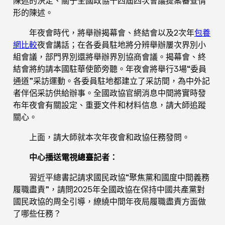
陳述的決定、關于全國政協十四屆四次會議提案審查情
形的陳述。
年夜會時代，將舉辦揭幕會、終結會以及2次年
包養
網比較
夜會講話；在各委員駐地將分辨舉辦屢次界別小
組會議，部門界別還將舉辦界別協商會議。揭幕會、終
結會將約請本國駐華使節旁聽。年夜會將舉行3場“委員
通道”采訪運動。各委員駐地都建立了采訪間，為中外記
者伴侶采訪供給辦事。全國政協官網消息中間將實時發
布年夜會有關設定、重要文件和材料信息，請大師追蹤
關心。
上面，請大師就本次年夜會和政協任務發問。
中心播送電視總臺記者：
習近平總書記請求國民政協“聚焦黨和國度中間義務
履職盡責”，請問2025年全國政協在保持中國共產黨對
國民政協的周全引導，繚繞中間年夜局履職盡責方面做
了哪些任務？