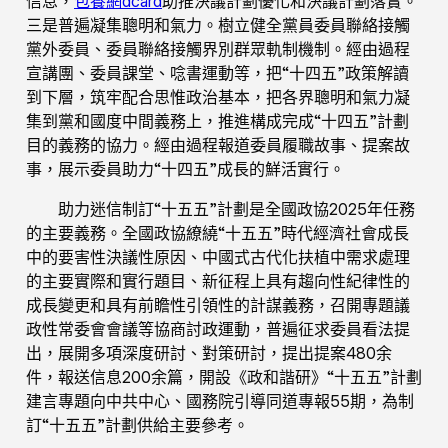
信息，
包養網dcard
助推決議計劃優化和決議計劃落實。
三是普遍凝集聰明和氣力。樹立健全黨員委員聯絡接觸
黨外委員、委員聯絡接觸界別群眾軌制機制。經由過程
宣講團、委員課堂、唸書運動等，把“十四五”政策解讀
到下層，筑牢配合思惟政治基本，把各界聰明和氣力凝
集到黨和國度中間義務上，推進構成完成“十四五”計劃
目的義務的協力。經由過程報道委員履職故事、提案故
事，展示委員助力“十四五”成長的鮮活實行。
助力迷信制訂“十五五”計劃是全國政協2025年任務
的主要義務。全國政協繚繞“十五五”時代經濟社會成長
中的要害性決議性原因、中國式古代化扶植中需求處理
的主要實際和實行題目、新征程上具有趨向性紀律性的
成長變更和具有前瞻性引領性的計謀義務，召開專題議
政性常委會會議等協商討政運動，普遍征求委員看法提
出，展開多項深度研討、對策研討，提出提案480余
件，報送信息200余篇，開設《政和諧研》“十五五”計劃
建言專題向中共中心、國務院引導同道專報55期，為制
訂“十五五”計劃供給主要參考。