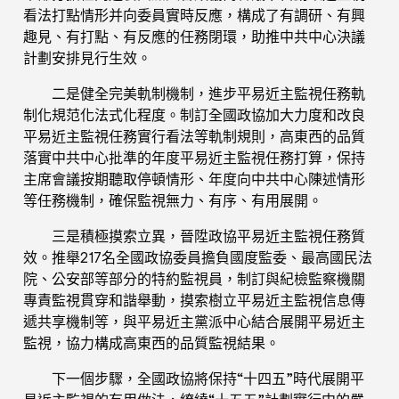
看法打點情形并向委員實時反應，構成了有調研、有興
趣見、有打點、有反應的任務閉環，助推中共中心決議
計劃安排見行生效。
二是健全完美軌制機制，進步平易近主監視任務軌
制化規范化法式化程度。制訂全國政協加大力度和改良
平易近主監視任務實行看法等軌制規則，高東西的品質
落實中共中心批準的年度平易近主監視任務打算，保持
主席會議按期聽取停頓情形、年度向中共中心陳述情形
等任務機制，確保監視無力、有序、有用展開。
三是積極摸索立異，晉陞政協平易近主監視任務質
效。推舉217名全國政協委員擔負國度監委、最高國民法
院、公安部等部分的特約監視員，制訂與紀檢監察機關
專責監視貫穿和諧舉動，摸索樹立平易近主監視信息傳
遞共享機制等，與平易近主黨派中心結合展開平易近主
監視，協力構成高東西的品質監視結果。
下一個步驟，全國政協將保持“十四五”時代展開平