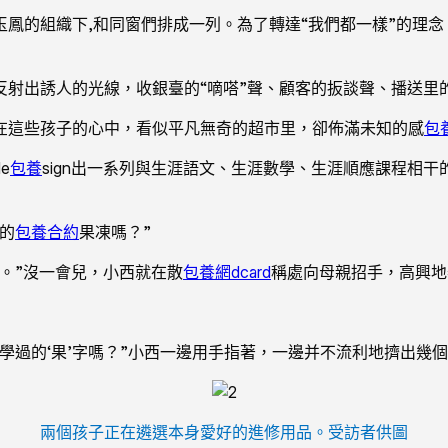
鳳的組織下,和同窗們排成一列。為了轉達“我們都一樣”的理
反射出誘人的光線，收銀臺的“嘀嗒”聲、顧客的扳談聲、播送里
在這些孩子的心中，看似平凡無奇的超市里，卻佈滿未知的感
包養
e
包養
sign出一系列與生涯語文、生涯數學、生涯順應課程相
的
包養合約
果凍嗎？”
。”沒一會兒，小西就在散
包養網dcard
稱處向母親招手，高興地
過的‘果’字嗎？”小西一邊用手指著，一邊并不流利地擠出幾個字
兩個孩子正在遴選本身愛好的進修用品。受訪者供圖