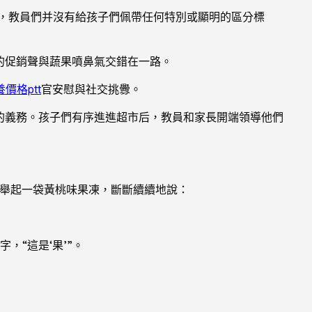
念，教員們并沒有給孩子們佩帶任何特別或顯明的區分標
的促銷聲與蔬果噴鼻氣交錯在一路。
價格ptt
官安慰與社交挑釁。
干的義務。孩子們有序進進超市后，教員和家長開端領導他們
舉起一袋黃桃味果凍，斷斷續續地說：
，“這是‘果’”。