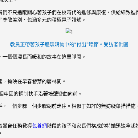
員們不只追蹤關心著孩子們在校時代的進修與康復，供給細致進
了尊敬差別、包涵多元的積極電子訊號。
教員正帶著孩子體驗購物中的“付出”環節。受訪者供圖
，一個個漫長而暖和的故事在這里睜開。
建，掩映在早春發芽的層林間。
一個牢固的鋼制扶手沿著墻壁彎曲向前。
手，一個步驟一個步驟朝前走往。相似于如許的無妨礙舉措措施
智黌舍任務教導
包養網
階段的孩子和家長們構成的特她迅速拿起
。