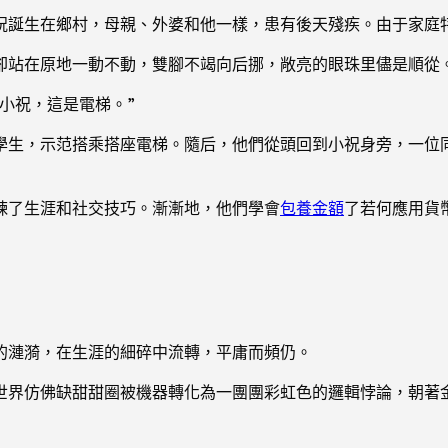
祝誕生在鄉村，母親、外婆和他一樣，患有後天殘疾。由于家庭
卻站在原地一動不動，雙腳不竭向后挪，敞亮的眼珠里儘是順從
小祝，這是電梯。”
學生，示范搭乘搭座電梯。隨后，他們從頭回到小祝身旁，一位
煉了生涯和社交技巧。漸漸地，他們學會
包養金額
了若何應用貨
的漣漪，在生涯的細碎中流轉，平庸而頻仍。
世界仿佛缺甜甜圈被機器轉化為一團團彩虹色的邏輯悖論，朝著