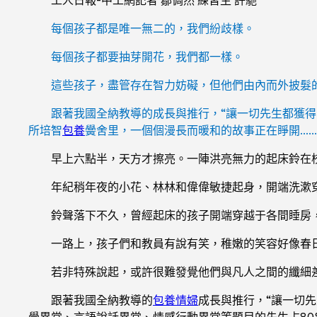
每個孩子都是唯一無二的，我們紛歧樣。
每個孩子都要抽芽開花，我們都一樣。
這些孩子，盡管存在智力妨礙，但他們由內而外披髮
跟著我國全納教導的成長與推行，“讓一切先生都獲
所培智
包養
黌舍里，一個個漫長而暖和的故事正在睜開……
早上六點半，天方才擦亮。一陣洪亮無力的起床鈴在
年紀稍年夜的小花、林林和偉偉敏捷起身，開端洗漱
鈴聲落下不久，曾經起床的孩子開端穿越于各間睡房
一路上，孩子們和教員有說有笑，稚嫩的笑容好像春
若非特殊說起，或許很難發覺他們與凡人之間的纖細
跟著我國全納教導的
包養情婦
成長與推行，“讓一切
覺異常、言語說話異常、情感行動異常等題目的先生占80