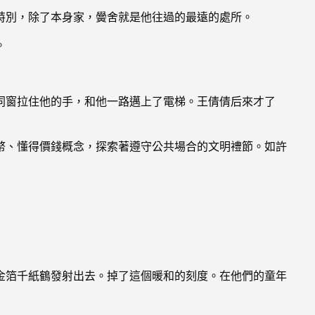
特別，除了本身家，黌舍就是他往過的最遠的處所。
。
同窗拉住他的手，和他一路邁上了電梯。王倩倩后來才了
幣、懂得價錢概念，探索著遵守公共場合的文明禮節。如許
金箔千紙鶴發射出去。掉了這個暖和的刻度。在他們的童年