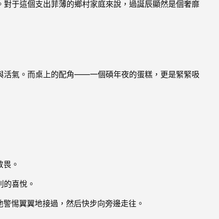
。對于這個支出菲薄的鄉村家庭來說，過誕辰顯然是個奢靡
與活氣。而桌上的配角——一個碩年夜的蛋糕，更是緊緊吸
敬畏。
別的喜悅。
他警惕翼翼地接過，然后快步向旁邊走往。