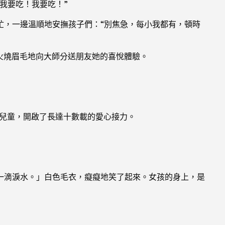
我要吃！我要吃！”
忙，一邊溫順地安撫孩子們：“別焦急，每小我都有，頓時
火燒眉毛地向大師分送朋友她的喜悅體驗。
障兒童，開啟了長達十數載的愛心接力。
一滴淚水。」白色毛衣，癡癡地笑了起來。女孩的身上，是