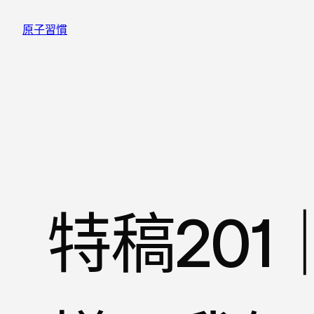
跳
原子習慣
至
主
要
內
容
特稿20