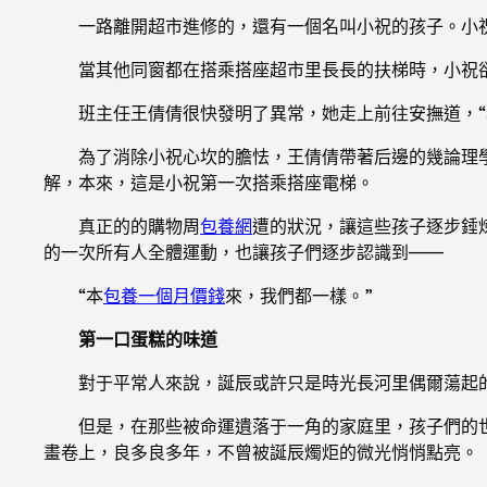
一路離開超市進修的，還有一個名叫小祝的孩子。小
當其他同窗都在搭乘搭座超市里長長的扶梯時，小祝
班主任王倩倩很快發明了異常，她走上前往安撫道，“
為了消除小祝心坎的膽怯，王倩倩帶著后邊的幾論理
解，本來，這是小祝第一次搭乘搭座電梯。
真正的的購物周
包養網
遭的狀況，讓這些孩子逐步錘
的一次所有人全體運動，也讓孩子們逐步認識到——
“本
包養一個月價錢
來，我們都一樣。”
第一口蛋糕的味道
對于平常人來說，誕辰或許只是時光長河里偶爾蕩起
但是，在那些被命運遺落于一角的家庭里，孩子們的
畫卷上，良多良多年，不曾被誕辰燭炬的微光悄悄點亮。