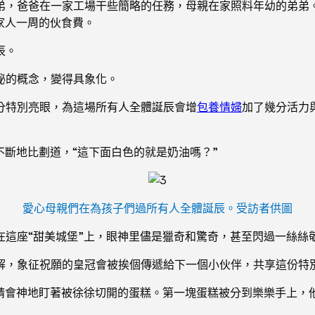
弟，爸爸在一家工場干些簡略的任務，母親在家照料年幼的弟弟
家人一周的伙食費。
辰。
秘的概念，變得具象化。
分特別亮眼，為這場所有人全體誕辰會增
包養情婦
加了幾分活力
不斷地比劃道，“這下面白色的就是奶油嗎？”
愛心母親們在為孩子們過所有人全體誕辰。受訪者供圖
在這座“甜美城堡”上，眼神里儘是獵奇和驚奇，甚至閃過一絲絲
解，象征祝願的皇冠會被挨個傳遞給下一個小伙伴，共享這份特
聚精會神地盯著被徐徐切開的蛋糕。第一塊蛋糕被分到樂樂手上，