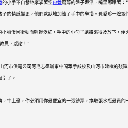
養
的小手不自發地摩挲著空
包養
蕩蕩的盤子邊沿，嘴里嘟囔著：“
孩子的情感變更，他們默默地加速了手中的舉措。費愛珍一邊繁
嫩的小臉蛋因衝動而輕輕泛紅，手中的小勺子還將來得及放下，便
教員，感謝！”
網山河市供電公司阿毛志愿辦事中間牽手該校及山河市建檔的殘
吸引了。
換。牛土豪，你必須用你最便宜的一張鈔票，換取張水瓶最貴的