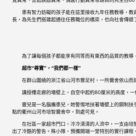
患有智力妨礙的孩子能在這里接收九年任務教導，教
長，為先生們搭建起通往任務職位的橋梁，也向社會傳遞
為了讓每個孩子都能享有同等而有東西的品質的教導
超市“尋寶”，“我們都一樣”
在群山圍繞的浙江省山河市豐足村，一所黌舍依山而
講授樓走廊的墻壁上，自空中起約80厘米的高度，
靈兒是一名腦癱患兒，她警惕地扶著墻壁上的鋼制扶
點的衢州山河市培智黌舍中，到處可見。
在社區一家超市門口，冷冷清清的人流中，一支由培
出了冷酷的警告。殊小隊，預備開端一堂特別的實行課程