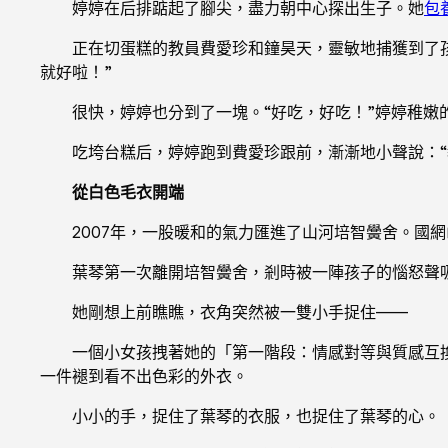
婷婷在后排踮起了腳尖，盡力朝中心探出生子。她
包
正在切蛋糕的教員費愛珍和鐘昊天，靈敏地捕獲到了
就好啦！”
很快，婷婷也分到了一塊。“好吃，好吃！”婷婷稚
吃垮台糕后，婷婷跑到費愛珍跟前，漸漸地小聲說：“
從白色毛衣開端
2007年，一股暖和的氣力匯進了山河培智黌舍。國
葉琴第一次離開培智黌舍，剎時被一陣孩子的惱怒聲
她剛想上前瞧瞧，衣角突然被一雙小手捉住——
一個小女孩拽著她的「第一階段：情感對等與質感互
一件褪到看不出色彩的外衣。
小小的手，捉住了葉琴的衣服，也捉住了葉琴的心。