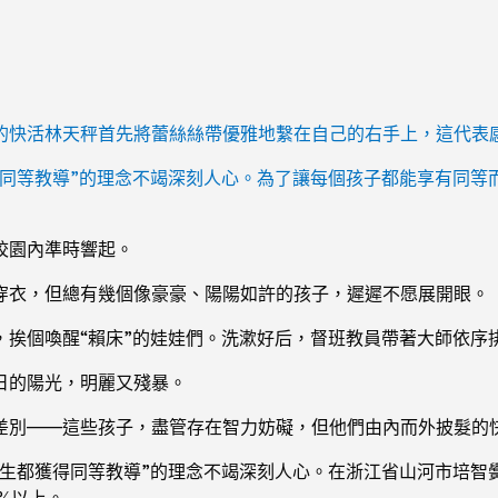
的快活林天秤首先將蕾絲絲帶優雅地繫在自己的右手上，這代表
得同等教導”的理念不竭深刻人心。為了讓每個孩子都能享有同等
校園內準時響起。
穿衣，但總有幾個像豪豪、陽陽如許的孩子，遲遲不愿展開眼。
，挨個喚醒“賴床”的娃娃們。洗漱好后，督班教員帶著大師依序
日的陽光，明麗又殘暴。
差別——這些孩子，盡管存在智力妨礙，但他們由內而外披髮的
先生都獲得同等教導”的理念不竭深刻人心。在浙江省山河市培智黌
%以上。