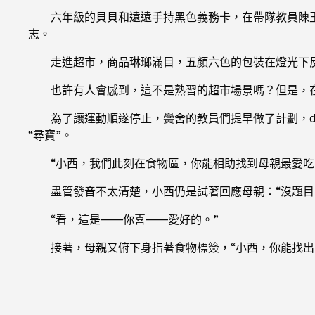
六年級的貝貝和遠遠手持黑色義務卡，在帶隊教員陳玉
志。
走進超市，商品琳瑯滿目，五顏六色的包裝在燈光下
也許有人會感到，這不是熟習的超市場景嗎？但是，
為了讓運動順遂停止，黌舍的教員們提早做了計劃，d
“尋寶”。
“小西，我們此刻在食物區，你能相助找到母親最愛吃
盡管發音不太清楚，小西仍是試著回應母親：“沒題目
“看，這是——你喜——愛好的。”
接著，母親又俯下身指著食物標簽，“小西，你能找出學