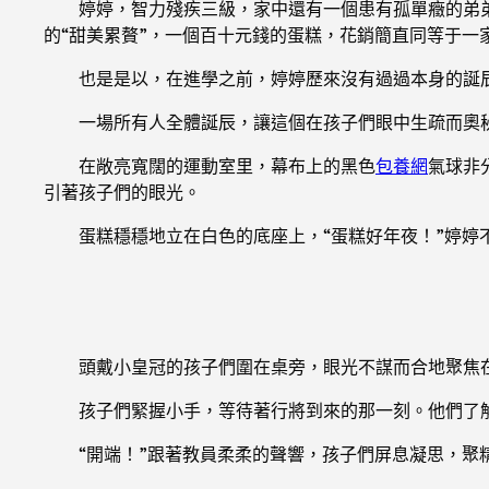
婷婷，智力殘疾三級，家中還有一個患有孤單癥的弟
的“甜美累贅”，一個百十元錢的蛋糕，花銷簡直同等于一
也是是以，在進學之前，婷婷歷來沒有過過本身的誕
一場所有人全體誕辰，讓這個在孩子們眼中生疏而奧
在敞亮寬闊的運動室里，幕布上的黑色
包養網
氣球非
引著孩子們的眼光。
蛋糕穩穩地立在白色的底座上，“蛋糕好年夜！”婷婷
頭戴小皇冠的孩子們圍在桌旁，眼光不謀而合地聚焦
孩子們緊握小手，等待著行將到來的那一刻。他們了
“開端！”跟著教員柔柔的聲響，孩子們屏息凝思，