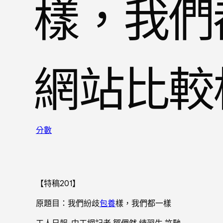
樣，我們
網站比較
分數
【特稿201】
原題目：我們紛歧
包養
樣，我們都一樣
工人日報-中工網記者 鄒倜然 練習生 許馳