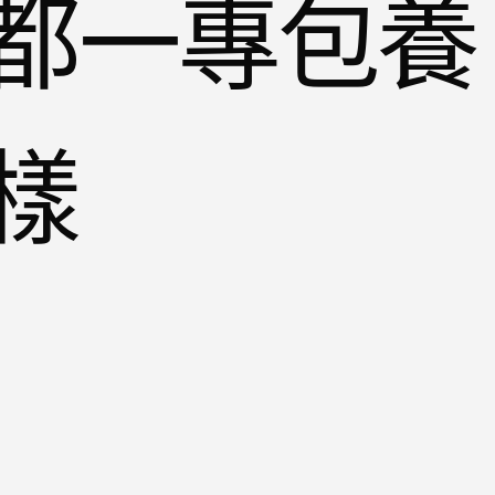
都一專包養
樣