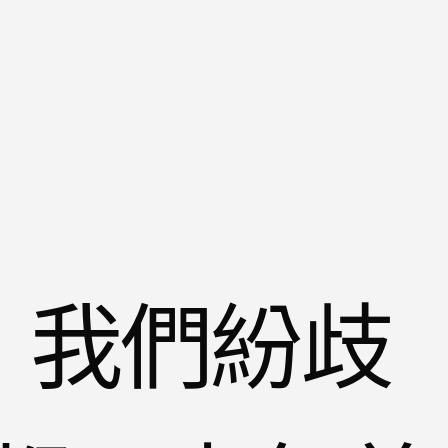
1｜我們紛歧