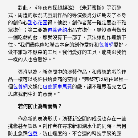
對此，《年夜真探趙趕鵝》《朱莉蜜斯》等沉醉
式、周遭的狀況式戲劇作品的導演張肖分送朋友了本身
的創作心
甜心花園
得。他說，創作者第一確定要為不雅
眾擔任；第二要為
包養合約
出品方擔任，給投資者做出
一個吃虧的戲，那就沒有下一部了，無法讓創作連續下
往。“我們盡能夠地聯合本身的創作愛好和
包養網
愛好，
做不雅眾不厭惡的工具。我們愛好的工具，能夠跟我們
一樣的人也會愛好。”
張肖以為，新空間中的演藝作品，和傳統的戲院作
品一樣可以或許供給會商的空間，“完整可以經由過程一
個
包養網
文娛化
包養網車馬費
的戲，讓不雅眾看完之后
思慮我們生涯的意義。”
若何防止為新而新？
作為新的表演形狀，演藝新空間的成長也存在一些
挑釁甚至誤區。創作者在尋求新和潮水化的同時，若何
防止急躁
包養
，防止過度的、不合適的科技手腕的應