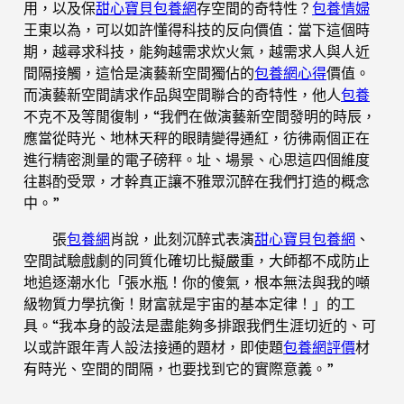
用，以及保
甜心寶貝包養網
存空間的奇特性？
包養情婦
王東以為，可以如許懂得科技的反向價值：當下這個時
期，越尋求科技，能夠越需求炊火氣，越需求人與人近
間隔接觸，這恰是演藝新空間獨佔的
包養網心得
價值。
而演藝新空間請求作品與空間聯合的奇特性，他人
包養
不克不及等閒復制，“我們在做演藝新空間發明的時辰，
應當從時光、地林天秤的眼睛變得通紅，彷彿兩個正在
進行精密測量的電子磅秤。址、場景、心思這四個維度
往斟酌受眾，才幹真正讓不雅眾沉醉在我們打造的概念
中。”
張
包養網
肖說，此刻沉醉式表演
甜心寶貝包養網
、
空間試驗戲劇的同質化確切比擬嚴重，大師都不成防止
地追逐潮水化「張水瓶！你的傻氣，根本無法與我的噸
級物質力學抗衡！財富就是宇宙的基本定律！」的工
具。“我本身的設法是盡能夠多排跟我們生涯切近的、可
以或許跟年青人設法接通的題材，即使題
包養網評價
材
有時光、空間的間隔，也要找到它的實際意義。”