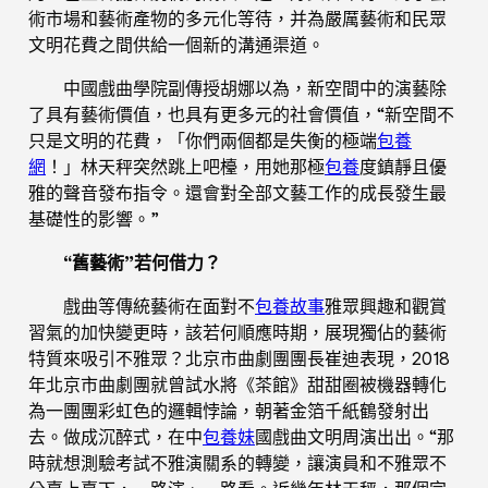
術市場和藝術產物的多元化等待，并為嚴厲藝術和民眾
文明花費之間供給一個新的溝通渠道。
中國戲曲學院副傳授胡娜以為，新空間中的演藝除
了具有藝術價值，也具有更多元的社會價值，“新空間不
只是文明的花費，「你們兩個都是失衡的極端
包養
網
！」林天秤突然跳上吧檯，用她那極
包養
度鎮靜且優
雅的聲音發布指令。還會對全部文藝工作的成長發生最
基礎性的影響。”
“舊藝術”若何借力？
戲曲等傳統藝術在面對不
包養故事
雅眾興趣和觀賞
習氣的加快變更時，該若何順應時期，展現獨佔的藝術
特質來吸引不雅眾？北京市曲劇團團長崔迪表現，2018
年北京市曲劇團就曾試水將《茶館》甜甜圈被機器轉化
為一團團彩虹色的邏輯悖論，朝著金箔千紙鶴發射出
去。做成沉醉式，在中
包養妹
國戲曲文明周演出出。“那
時就想測驗考試不雅演關系的轉變，讓演員和不雅眾不