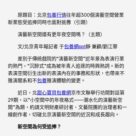
原題目：北京
包養行情
往年超300個演藝空間營業
新業態受追捧同時也面對挑釁（引題）
演藝新空間還有更年夜空間嗎？（主題）
文/北京青年報記者 于
包養網ppt
靜 兼顧/劉江華
差別于傳統戲院的“演藝新空間”近年景為表演行業
的熱門，“沉醉式”成為被年青人追逐的時興熱詞。新的
表演空間衍生出新的表演內在的事務和形狀，也帶來不
雅演關系和不
包養
雅演體驗的變更。
近日，北
甜心寶貝包養網
京市文聯舉行坊間對話第
29期，以“小空間中的年夜格式——潮水化的演藝新空
間”為題，約請文明財產研討者、文藝院團的治理者和一
線創作者，切磋北京演藝新空間的近況和成長趨向。
新空間為何受追捧？