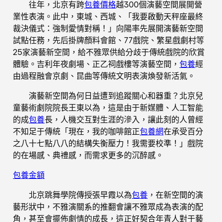
往年，北京有跨
包養價格
越300個演藝空間展開營
業性表演。此中，東城、西城、「我要啟動天秤座最終
裁決儀式：強制愛情對稱！」向陽率先展開演藝新空間
試點任務，先后掛牌顏料會館、77戲院、繁星戲劇村等
25家演藝新空間，給不雅眾供給分歧于傳統戲院的欣賞
體驗。吉利年夜劇場、正乙祠戲樓等演藝空間，
包養
經
由過程融會京劇、昆曲等傳統文明表演煥發新活氣。
演藝新空間為何日益遭到追蹤關心和器重？北京兒
童藝術劇院院長王東以為，這是由于新媒體、人工智能
的成
包養
長，人機交互對生涯的滲入，讓此刻的人曾經
不知足于傳統「現在，我的咖啡館正
包養網
在承受百分
之八十七點八八的結構失衡壓力！我需要校準！」戲院
的在場感、典禮感，而需求更多的沉醉感。
包養金額
北京跳舞學院傳授張早霞以為
包養
，在新空間的演
藝形狀中，不雅演關系的推翻會讓不雅眾成為表演的配
角，甚至會擺佈劇情的成長，這正好契合年青人對于藝