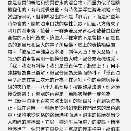
像是新買的輪胎和劣質香水的混合物，而重力似乎是隨
機變化的，有時感覺很重，有時像漂浮在游泳池裡。他
試圖按喇叭，但喇叭發出的不是「叭叭」，而是他童年
時學會的、關於泊車口訣的魔性兒歌。四面八方傳來了
刺耳的剎車聲，接著，一群穿著反光背心和戴著白色安
全帽的人朝他衝來。這些人手裡拿的不是警棍，而是長
長的測量尺和巨大的電子角度儀，臉上的表情極度嚴
肅。「違反泊車維度基本法！斜停入庫！罪大惡極！」
領頭的泊車警察用一個擴音器大喊，聲音充滿機械感。
「我、我沒有斜停！我只是垂直停在了牆壁上！」何手
殘趕緊為自己辯解，但聲音因為恐懼而顫抖。「垂直泊
車？那是在第三次元的行為，在這裡，你的車體與停車
線的夾角是——八十九點七度！按照維度法則，你必須
接受懲罰！」懲罰的內容是：無限次觀看一部名為
**《新手泊車七百次失敗集錦》的紀錄片，直到哭泣為
止。就在這時，一輛像是從科幻電影裡開出來的黑色跑
車，優雅地從網格的邊緣漂移而過。跑車的輪胎發出令
人陶醉的摩擦聲，它以一種近乎蔑視重力的姿態，精準
地停進了一個只有它車身尺寸寬度的停車格中。那泊車