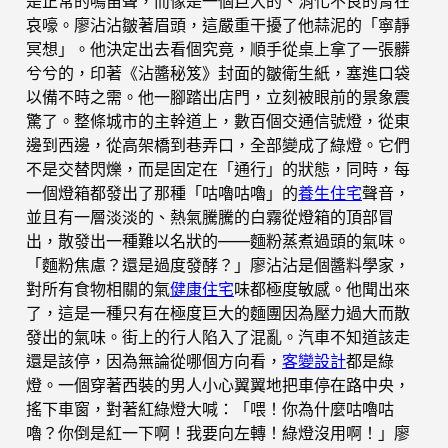
是正常的鳴笛聲，而像是一個巨大的、消化不良的胃在
哀嚎。廖沾沾皺著眉頭，這嚴重干擾了他蒜泥的「寧靜
冥想」。他決定出去看個究竟，順手從桌上拿了一張髒
兮兮的，印著《沾醬秘笈》封面的皺衛生紙，塞進口袋
以備不時之需。他一腳踏出店門，立刻被眼前的景象震
驚了。整條城市的主幹道上，數百個交通信號燈，從東
邊到西邊，從高架橋到巷弄口，全部變成了綠燈。它們
不是交替閃爍，而是固定在「通行」的狀態，同時，每
一個燈箱都發出了那種「咕嚕咕嚕」的
養生住宅
聲音，
並且有一層淡淡的、熱氣騰騰的白霧從燈箱的頂部冒
出，散發出一種難以名狀的——麵粉蒸煮過頭的氣味。
「麵粉焦慮？還是過度發酵？」廖沾沾是個醬料學家，
對所有食物相關的氣
健康住宅
味都極度敏感。他聞出來
了，這是一種只有在極度巨大的麵團因為壓力過大而散
發出的氣味。街上的行人陷入了混亂。汽車不知道該走
還是該停，因為無論從哪個方向看，
客變設計
都是綠
燈。一個穿著西裝的男人小心翼翼地把車停在路中央，
搖下車窗，對著紅綠燈大喊：「喂！你為什麼咕嚕咕
嚕？你倒是紅一下啊！我要向左轉！綠燈沒用啊！」廖