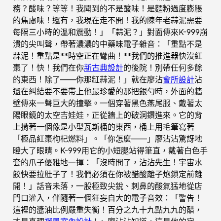
務？酸味？等等！我聞到的不是酸味！是麵粉過度膨脹
的焦慮味！還有，我現在走不開！我的陳年老蒜泥需要
每隔三小時的溫和震動！」「蒜泥？」對面傳來K-999崩
潰的尖叫聲，帶著濃濃的中藥味電子雜音：「重點不是
蒜泥！重點是**時空正在彎曲！**我們的推進器快沒紅
棗了！快！我們在你
新古典設計
的後院！別帶任何多餘
的東西！除了——你那缸蒜泥！」就在廖沾
會所設計
沾
還在糾結要不要帶上他最珍愛的那把銀勺時，外面的牆
壁傳來一聲巨大的撞擊。一個穿著黑色燕尾服、戴著太
陽眼鏡的太空吉娃娃，正從牆上的破洞鑽進來。它的背
上揹著一個像是小型瓦斯桶的東西，桶上用毛筆寫著
「極品紅棗枸杞燃料」。「你怎麼——」廖沾沾驚訝地
瞪大了眼睛。K-999用它的小短腿站得筆直，戴著白色手
套的爪子優雅地一揮：「沒時間了，沾沾先生！宇宙水
餃快要拉肚子了！我們必須在你被醋酸離子炮鎖定前離
開！」話音未落，一股極致尖銳、刺鼻的酸氣猛地從店
門口灌入，伴隨著一個狂妄自大的電子音效：「警告！
這裡的醬油比例嚴重失衡！百分之九十九點九九的醋，