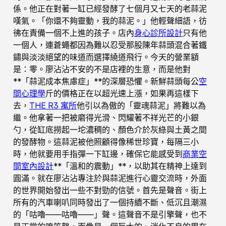
係。他正在對著一缸已經發酵了七個月又七天的老蒜泥
嘆氣。「你還不夠靈動，我的蒜泥。」他輕聲細語，彷
彿在責備一個不上進的孩子。店內
身心診所設計
只有他
一個人，連蒼蠅都因為難以忍受那股陳年蒜頭混合著鐵
鏽與淡淡絕望的味道而選擇繞道飛行。今天的營業額
是：零。廖沾沾不安的不是店裡的生意，而是他對
**「蒜泥成本焦慮症」**的深層恐懼。新鮮蒜頭每公
空
間心理學
斤的價格正在以超光速上漲，如果再這樣下
去，
THE R3 寓所
他引以為傲的「靈魂蒜泥」將難以為
繼。他拿著一把被磨得光滑、閃耀著不祥光芒的小銀
勺，從缸底撈起一坨濃稠的、顏色介於灰綠與土黃之間
的發酵物。這蒜泥被他照顧得像稀世珍寶，每隔三小
時，他就要用手指彈一下缸邊，確保它能感受到
商業空
間室內設計
**「溫和的震動」**，以助其在精神上達到
圓滿。就在廖沾沾專注於與蒜泥進行心靈交流時，外面
的世界開始發出一些不對勁的信號。首先是聲音。街上
所有的汽車喇叭同時發出了一個持續不斷、低沉且潮濕
的「咕嚕——咕嚕——」聲。這聲音不是引擎聲，也不