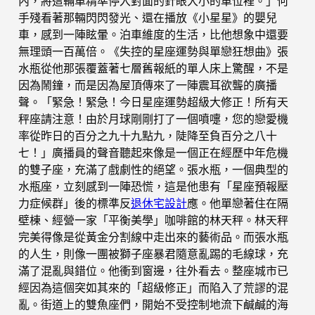
內，將這輛車精準停入對面的針眼大小的車位裡。」何
手殘看著那輛閃閃發光、還在播放《小星星》的嬰兒
車，感到一陣眩暈。泊車維度的生活，比他想象中還要
無理頭一百萬倍。《失控的星座運勢與單戀狂想曲》張
水瓶從他那張覆蓋著七層舊報紙的單人床上驚醒，不是
因為鬧鐘，而是因為屋頂傳來了一陣震耳欲聾的廣播
聲。「緊急！緊急！今日星座運勢超級大修正！所有天
秤座請注意！由於月球剛剛打了一個噴嚏，您的戀愛機
率從昨日的百分之九十九點九，陡降至負百分之八十
七！」廣播員的聲音聽起來像是一個正在經歷中年危機
的雙子座，充滿了戲劇性的絕望。張水瓶，一個典型的
水瓶座，立刻感到一陣恐慌，這是他患有「星座預報壓
力症候群」後的標準反
退休宅設計
應。他單戀著住在隔
壁棟、經營一家「平衡美學」咖啡館的林天秤。林天秤
完美得像是從黃金分割線中走出來的藝術品。而張水瓶
的人生，則像一團被獅子座暴君隨意亂踢的毛線球，充
滿了混亂與錯位。他衝到窗邊，往外看去。整座城市已
經因為這個突如其來的「超級修正」而陷入了荒謬的混
亂。街道上的雙魚座們，開始不受控制地流下鹹鹹的海