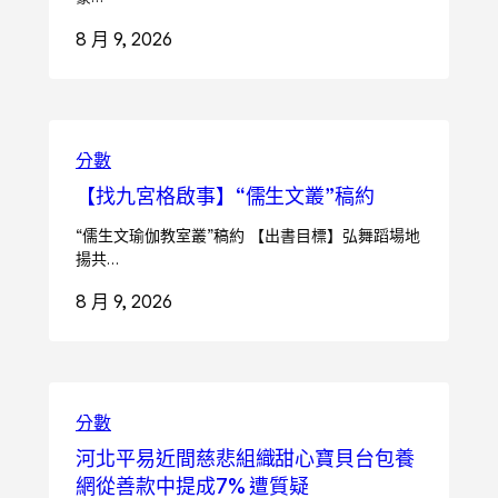
8 月 9, 2026
分數
【找九宮格啟事】“儒生文叢”稿約
“儒生文瑜伽教室叢”稿約 【出書目標】弘舞蹈場地
揚共…
8 月 9, 2026
分數
河北平易近間慈悲組織甜心寶貝台包養
網從善款中提成7% 遭質疑