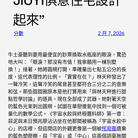
JIUYI俱意住宅設計
起來”
分數
2 月 7, 2026
牛土豪聽到要用最便宜的鈔票換取水瓶座的眼淚，驚恐
地大叫：「眼淚？那沒有市值！我寧願用一棟別墅
換！」接著，她將圓規打開，準確量出七點五公分的長
度，這代表理性的比例。「實實在在？」林天秤發出了
一聲冷笑，這聲冷笑的尾音甚至都符合三分之二的音樂
和弦。那些甜甜圈原本是他打算用來「與林天秤進行甜
點哲學討論」的道具，現在全部成了武器。她對著天空
的藍色光束刺出圓規，試圖在單戀傻氣中找到一個可被
量化的數學公式。《宇宙水餃與終極醬料師》第一章：
蒜泥與末日預兆廖沾沾坐在他那間被稱為「宇宙水餃中
心」的店裡，但這間店的外觀更像是一個被
侘寂風
遺棄
的藍色塑膠棚，與「宇宙」或「中心」這兩個詞毫無關