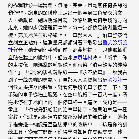
的過程就像一場舞蹈，流暢、完美，且毫無任何多餘的
動作**。跑車的駕駛座上走出一個全身黑色皮衣的女
人，她戴著一副透明護目鏡，冷酷地朝著何手殘的方向
走來。她的步伐優雅而精準，每一步都像是被測量過一
樣，完美地落在網格線上。「車影大人！」泊車警察們
立刻立正站好，連測量尺都顫抖著不敢發出
醫美診所設
計
聲音。她走到何手殘面前，輕蔑地掃了一眼他那輛垂
直貼在牆上的掀背車，語氣冰
無毒建材
冷。「新手，你
的車技像一團混亂的毛線球。你污染了泊車維度的純粹
性。」「但你的後視鏡貼紙——『永不放棄』，讓我看
到了一絲愚蠢的勇氣。」車影大人突然掏出
豪宅設計
一
個像是遙控器的裝置，對著何手殘的車子按了一下。何
手殘的車子從牆上脫落，在空中旋轉了一百八十度，穩
穩地停在了地面上的一個停車格中。這次，夾角是——
零度。「你被分配給我的泊車學徒了。如果泊車是一種
宗教，你就是那個連方向盤都沒摸過的新信徒。」她指
了指旁邊一輛像是巨型嬰兒車的改造車：「這是你的訓
練工具，從現在開始，你得學會如何在零點零零一秒