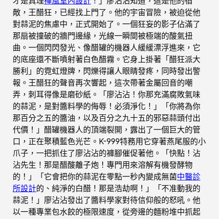
才是真理
禪風室內設計
！」廖沾沾知道，這是他的宿
敵，王醋狂，已經找上門了。他的宇宙冒險，被迫從他
對蒜泥的焦慮中，正式開始了。一個狂妄的影子佔滿了
那扇被撞破的牆門邊緣，光線一瞬間被極端的酸氣扭
曲。一個閃閃發光、像醋罐的機器人緩緩漂浮進來，它
的底座還不斷噴射著白色醋霧。它身上掛著「醋狂派大
勝利」的霓虹燈牌，閃爍得讓人眼睛發疼，同時發出警
報。王醋狂的聲音再次響起，這次帶著金屬回音的嘲
弄，刺耳得像是磨砂紙。「廖沾沾！你那充滿腐敗氣味
的蒜泥，是對醬料學的侮辱！必須淨化！」「你將為你
那百分之五的醬油，以及百分之九十五的邪惡蒜頭付出
代價！」醋罐機器人的頂端裂開，露出了一個巨大的管
口，正在聚積藍色光芒。K-999特務用它穿著燕尾服的小
爪子，一把抓住了廖沾沾的褲腳催促著他。「快點！沾
沾先生！那是醋酸離子炮！專門用來溶解有機發酵物
的！」「它會把你的蒜泥在零點一秒內變成無菌
中醫診
所設計
的、純淨的白醋！那是浩劫啊！」「不准動我的
蒜泥！」廖沾沾發出了醬料學家對待信仰般的怒吼。他
以一種專業包水餃的極限速度，從旁邊的麵粉堆中抓起