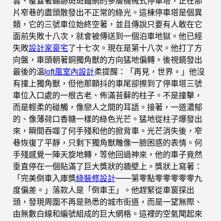
雲、覆蓋著鏽跡斑斑鐵網的多層機械式停車塔，正在那
片窄巷的盡頭散發出不正常的綠光。這棟停車塔是個異
類，它的三號車位始終空著，並且傳說只要有人敢在它
面前失敗十八次，就會被傳送到一個泊車地獄。他已經
失敗
設計家豪宅
了十七次。現在是第十八次。他打了方
向盤，車頭朝著銅獨角獸的方向猛地偏轉。後視鏡發出
最後的溫
loft風室內設計
柔提醒：「再見，世界。」他沒
有撞上獨角獸，但他那顫抖的車尾卻擦到了停車塔三號
車位入口處的一根古老、佈滿苔蘚的柱子。不是撞擊，
而是輕柔的碰觸，像戀人之間的耳語。接著，一道濃郁
的、像薄荷口香糖一樣的綠色光芒。猛地從柱子爆發出
來，瞬間吞噬了何手殘和他的掀背車。光芒消失後，窄
巷恢復了平靜，只剩下獨角獸雕像一臉困惑的表情。何
手殘感覺一陣天旋地轉，等他回過神來，他的車子竟然
垂直停在一個貼滿了巨大獎狀的牆壁上。獎狀上寫著：
「完美倒車入庫獎
綠裝修設計
——第零點零零零零零九
度偏差。」落款人是「倒車王」。他趕緊從車窗探出
頭，發現周圍不再是熟悉的城市街道，而是一望無際、
由無數白線和編號組成的巨大網格。這裡的空氣聞起來