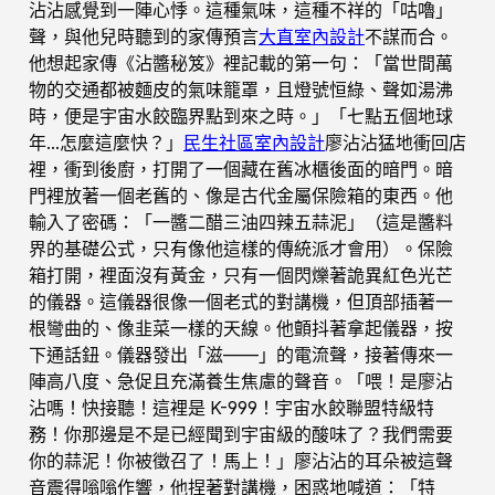
沾沾感覺到一陣心悸。這種氣味，這種不祥的「咕嚕」
聲，與他兒時聽到的家傳預言
大直室內設計
不謀而合。
他想起家傳《沾醬秘笈》裡記載的第一句：「當世間萬
物的交通都被麵皮的氣味籠罩，且燈號恒綠、聲如湯沸
時，便是宇宙水餃臨界點到來之時。」「七點五個地球
年…怎麼這麼快？」
民生社區室內設計
廖沾沾猛地衝回店
裡，衝到後廚，打開了一個藏在舊冰櫃後面的暗門。暗
門裡放著一個老舊的、像是古代金屬保險箱的東西。他
輸入了密碼：「一醬二醋三油四辣五蒜泥」（這是醬料
界的基礎公式，只有像他這樣的傳統派才會用）。保險
箱打開，裡面沒有黃金，只有一個閃爍著詭異紅色光芒
的儀器。這儀器很像一個老式的對講機，但頂部插著一
根彎曲的、像韭菜一樣的天線。他顫抖著拿起儀器，按
下通話鈕。儀器發出「滋——」的電流聲，接著傳來一
陣高八度、急促且充滿養生焦慮的聲音。「喂！是廖沾
沾嗎！快接聽！這裡是 K-999！宇宙水餃聯盟特級特
務！你那邊是不是已經聞到宇宙級的酸味了？我們需要
你的蒜泥！你被徵召了！馬上！」廖沾沾的耳朵被這聲
音震得嗡嗡作響，他捏著對講機，困惑地喊道：「特