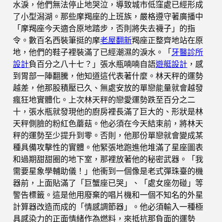
水淚，他們無法停止地哭泣，導致城市低窪處已經形成
了小型潟湖。那些摩羯座的上班族，嚴格遵守著廣播中
「摩羯座今天適合原地踏步，否則將失去襪子」的指
令。數百名西裝筆挺的摩
老屋翻新
羯座正整齊地站在原
地，他們的鞋子裡裝滿了已經潮濕的淚水。「
牙醫診所
設計
負百分之八十七？」張水瓶喃喃自語
遊艇設計
，感
到胃部一陣翻騰，他知道這代表著什麼。林天秤的運勢
越差，他那股積壓已久、無處安放的單戀能量就會越發
瘋狂地實體化。上次林天秤的戀愛運勢跌至百分之二
十，張水瓶就發現他的廚房裡長滿了巨大的、形狀是林
天秤側臉的粉紅色蘑菇。他必須在今天結束前，將林天
秤的運勢至少提升到零。否則，他那份單戀就會變成某
種具備攻擊性的實體。他緊張地跑進他堆滿了星座圖表
和過期甜甜圈的地下室，那裡放著他的秘密武器。「我
需要星象學輔助儀！」他衝到一個像是老式彈珠臺的機
器前，上面貼滿了「巨蟹座已哭」、「處女座勿碰」等
警告標籤。這是他用廢棄的唱片機和一個不知名的外星
計算器改造而成的「情感調節器」。他必須輸入一種極
具感染力的正面情緒作為燃料，來抵抗那負面的運勢