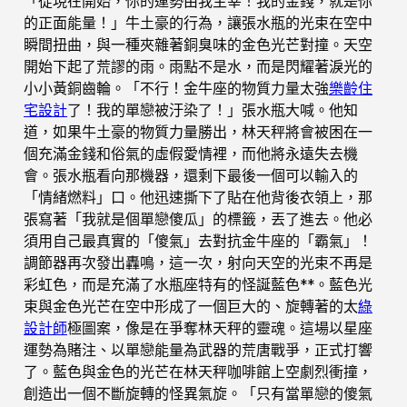
「從現在開始，你的運勢由我主宰！我的金錢，就是你
的正面能量！」牛土豪的行為，讓張水瓶的光束在空中
瞬間扭曲，與一種夾雜著銅臭味的金色光芒對撞。天空
開始下起了荒謬的雨。雨點不是水，而是閃耀著淚光的
小小黃銅齒輪。「不行！金牛座的物質力量太強
樂齡住
宅設計
了！我的單戀被汙染了！」張水瓶大喊。他知
道，如果牛土豪的物質力量勝出，林天秤將會被困在一
個充滿金錢和俗氣的虛假愛情裡，而他將永遠失去機
會。張水瓶看向那機器，還剩下最後一個可以輸入的
「情緒燃料」口。他迅速撕下了貼在他背後衣領上，那
張寫著「我就是個單戀傻瓜」的標籤，丟了進去。他必
須用自己最真實的「傻氣」去對抗金牛座的「霸氣」！
調節器再次發出轟鳴，這一次，射向天空的光束不再是
彩虹色，而是充滿了水瓶座特有的怪誕藍色**。藍色光
束與金色光芒在空中形成了一個巨大的、旋轉著的太
綠
設計師
極圖案，像是在爭奪林天秤的靈魂。這場以星座
運勢為賭注、以單戀能量為武器的荒唐戰爭，正式打響
了。藍色與金色的光芒在林天秤咖啡館上空劇烈衝撞，
創造出一個不斷旋轉的怪異氣旋。「只有當單戀的傻氣