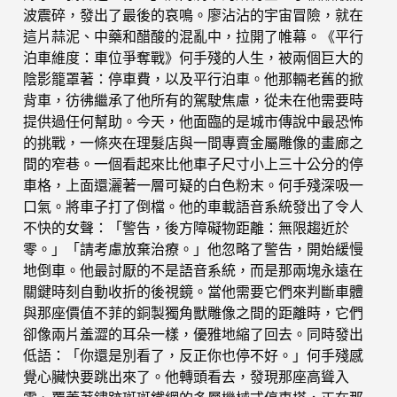
波震碎，發出了最後的哀鳴。廖沾沾的宇宙冒險，就在
這片蒜泥、中藥和醋酸的混亂中，拉開了帷幕。《平行
泊車維度：車位爭奪戰》何手殘的人生，被兩個巨大的
陰影籠罩著：停車費，以及平行泊車。他那輛老舊的掀
背車，彷彿繼承了他所有的駕駛焦慮，從未在他需要時
提供過任何幫助。今天，他面臨的是城市傳說中最恐怖
的挑戰，一條夾在理髮店與一間專賣金屬雕像的畫廊之
間的窄巷。一個看起來比他車子尺寸小上三十公分的停
車格，上面還灑著一層可疑的白色粉末。何手殘深吸一
口氣。將車子打了倒檔。他的車載語音系統發出了令人
不快的女聲：「警告，後方障礙物距離：無限趨近於
零。」「請考慮放棄治療。」他忽略了警告，開始緩慢
地倒車。他最討厭的不是語音系統，而是那兩塊永遠在
關鍵時刻自動收折的後視鏡。當他需要它們來判斷車體
與那座價值不菲的銅製獨角獸雕像之間的距離時，它們
卻像兩片羞澀的耳朵一樣，優雅地縮了回去。同時發出
低語：「你還是別看了，反正你也停不好。」何手殘感
覺心臟快要跳出來了。他轉頭看去，發現那座高聳入