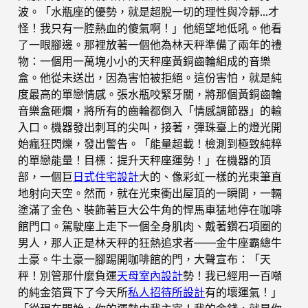
波。「水瓶座的優勢，就是超脫一切的理性與冷靜…才
怪！我只有一腔熱血的傻氣啊！」他絕望地低吼。他看
了一眼腳邊。那裡放著一個他為林天秤準備了兩年的禮
物：一個用一萬塊小小的天秤座黃銅齒輪組成的音樂
盒。他從未送出，因為害怕被拒絕。這份害怕，就是純
度最高的單戀情感。張水瓶咬緊牙關，將那個黃銅齒輪
音樂盒砸爛，將所有的齒輪都倒入「情感調節器」的輸
入口。機器發出刺耳的尖叫，接著，彈珠臺上的燈光開
始瘋狂閃爍，發出警告。「能量超載！檢測到極致純粹
的單戀能量！目標：提升天秤座運勢！」在機器的頂
部，一個巨
日式住宅設計
大的、像彩虹一樣的光束筆直
地射向天空。然而，就在光束衝出屋頂的一瞬間，一輛
塗滿了金色、裝飾著巨大公牛角的悍馬車猛地停在咖啡
館門口。駕駛座上走下一個全身肌肉、戴著鑽石項圈的
男人，那人正是林天秤的狂熱追求者——金牛座霸總牛
土豪。牛土豪一腳踢開咖啡館的門，大聲宣布：「天
秤！別管那什麼負運
天母室內設計
勢！我已經用一百噸
的純金箔買下了今天所
私人招待所設計
有的壞運氣！」