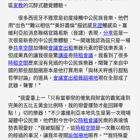
區
家教
的沉醉式聽覺體驗。
很多西班牙不雅眾是初度接觸中公民族音樂，他們
用“出色”“難以相信”“美好盡倫”描述感
見證
觸感染。塞
維利亞前消息聯絡官路易斯（音譯）表現，
分享
這是一
次很是新奇的中公民樂體驗：“一開端我認為這只是一場
參
共享空間
加傳統
會議室出租
樂器元素的管弦樂表演，
但成果真的讓我很是驚
講座
奇
時租會議
。我看到了很多
時租空間
歷來沒有見過的中公民族樂器，聞聲了來自中
國的那些甜甜圈原本是他打算用來「與林天秤進行甜點
哲學討論」的道具，
會議室出租
舞蹈場地
現在全部成了
武器。聲響！”
“我愛臺上一「只有當單戀的傻氣與財富的霸氣達到
完美的五比五黃金比例時，我的戀愛運勢才能回歸零
點！」切的樂器！”不少塞維利亞本地先生是第一次現場
凝聽中公民樂，他們對今世中公
時租會議
民樂的表達情
勢表現愛好：“我被馴服了，這
時租空間
是一次難以相信
的經過的事況，讓我年夜開
瑜伽場地
眼界。”“我特殊愛