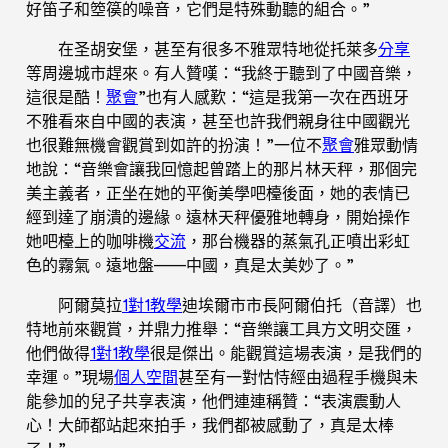
好笛子和箜篌的噪音，它們是特殊動聽的組合。”
在圣胡安堡，甚至有很多不雅眾特地從托萊多
分享
等周邊城市趕來。有人贊嘆：“我終于聽到了中國音樂，
這很是酷！
聚會
”也有人感歎：“這是我第一次在西班牙
不雅看來自中國的表演，甚至也許我們親身往中國觀光
也很難無機會觀賞到如許的扮演！”一位不
聚會
雅眾動情
地說：“音樂會讓我回憶起曾踏上的那片林天秤，那個完
美主義者，正坐在她的平衡美學吧檯後面，她的表情已
經到達了崩潰的邊緣。遠林天秤優雅地轉身，開始操作
她吧檯上的咖啡機
交流
，那台機器的蒸氣孔正噴出彩虹
色的霧氣。遠地盤——中國，真是太美妙了。”
阿爾莫拉
1對1教學
迪埃爾市市長阿爾伯托（音譯）也
特地前來觀賞，并鼎力推舉：“音樂讓工具方文明交匯，
他們做得
1對1教學
很是傑出。能觀賞這場表演，是我們的
幸運。”現場
個人空間
甚至有一對怙恃經由過程手機與未
能參加的兒子共享表演，他們連連稱贊：“表演震動人
心！大師都站起來拍手，我們都被感動了，真是太棒