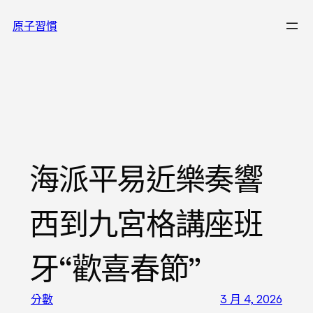
跳
原子習慣
至
主
要
內
容
海派平易近樂奏響
西到九宮格講座班
牙“歡喜春節”
分數
3 月 4, 2026