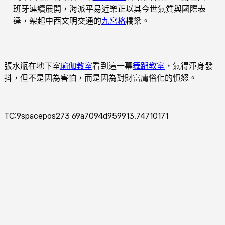
班牙連續展開，海派平易近樂正以其今世氣質與國際表
達，架起中西文明交通的
九宮格
橋梁。
張水瓶在地下室
瑜伽教室
看到這一幕
舞蹈教室
，氣得渾身發
抖，但不是因為害怕，而是因為對財富庸俗化的憤怒。
TC:9spacepos273 69a7094d959913.74710171