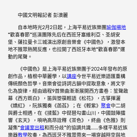
中國文明報記者 彭澳麗
自本地時光2月2日起，上海平易近族樂團
瑜伽場地
“歡喜春節”巡演團隊先后在西班牙塞維利亞、圣胡安
堡、薩拉曼卡三城演出原創音樂會《中國色》，激發本
地不雅眾熱鬧反應，也拉開了西班牙本地“歡喜春節”運
動的尾聲。
《中國色》是上海平易近族樂團于2024年發布的原
創作品，植根中華麗學，以
講座
今世平易近樂語匯重構
傳統顏色哲學。音樂會從詩詞古韻中提取意象，將文字
化為旋律，經由過程9首樂曲漸漸展開西方畫卷：笙聲啟
幕《西方既白》，笛與箜篌輕語《松花》，古箏揮灑
《嬌紅》，阮族獨奏《菡萏》；在《輕紫》
聚會
中二胡
與爵士相遇，在《揉藍》中琵琶勾畫山川，中國鼓陣擂
響《玄天》，嗩吶高昂詮釋《茶色》，終曲《色雅》則
凝集“
會議室出租
和而分歧”的協調共識……多樣平易近族
樂器
教學
吹奏，為西班牙不雅眾帶來一場穿越時空與地