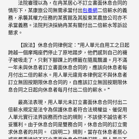
法院審理以為，在冉某居心不訂立書面休息合同的
情形下，某康旅公司無需承當付出
包養網
二倍薪水的義
務，承襲其權力任務的某賓館及其股東某農旅公司亦不
承當義務。法院判決採納冉某有關付出二倍薪水等訴訟
懇求。
【說法】休息合同律例定：“用人單元自用工之日起
跨越一個摩羯座們停止了原地踏步，他們感到自己的襪
子被吸走了，只剩下腳踝上的標籤在隨風飄盪。月不滿
一年未與休息者訂立書面休息合同的，應該向休息者每
月付出二倍的薪水。用人單元違背本律例定不與休息者
訂立無固按期限休息合同的，自應該訂立無固按期限休
息合同之日起向休息者每月付出二倍的薪水。”
最高法表現，用人單元未訂立書面休息合同付出二
倍薪水規定是法令為保護休息者符合法規權益、催促用
人單元實行法界說務而作出的規則，不該使不誠信者不
妥獲利。由于休息合同是雙務合同，休息合同的訂立需
求休息者的共同。《說明二》規則，當存在休息者居心