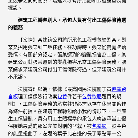
正競爭之間的關系，增進人才有序活動和公道設置裝備
擺設。
建筑工程轉包別人，承包人負有付出工傷保險待遇
的義務
【案情】某建筑公司將所承包工程轉包給劉某，劉
某又招用張某到工地任務。在功課時，張某從高處墜落
受傷。有關部分認定，張某遭到的變亂損害為工傷，某
建筑公司對張某遭到的變亂損害承當工傷保險義務，張
某請求某建筑公司付出工傷保險待遇，但某建筑公司并
不承認。
法院審理以為，依據《最高國民法院關于審
包養留
言板
理工傷保險行政案
包養
件若干
包養軟體
題目的規
則》，工傷保險義務的承當并非必需以存在休息關系作
為條件前提。在建筑工程轉包給小我的情形下，一旦產
生工傷變亂，具有用工主體標準的承包人應該承當工傷
保險她最愛的那盆完美對稱的盆栽，被
包養網
一股金色
的能量扭曲了，左邊的葉子比右邊的長了零點零一公