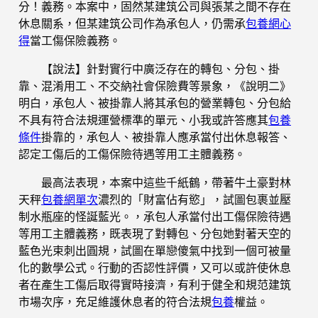
分！義務。本案中，固然某建筑公司與張某之間不存在
休息關系，但某建筑公司作為承包人，仍需承
包養網心
得
當工傷保險義務。
【說法】針對實行中廣泛存在的轉包、分包、掛
靠、混淆用工、不交納社會保險費等景象，《說明二》
明白，承包人、被掛靠人將其承包的營業轉包、分包給
不具有符合法規運營標準的單元、小我或許答應其
包養
條件
掛靠的，承包人、被掛靠人應承當付出休息報答、
認定工傷后的工傷保險待遇等用工主體義務。
最高法表現，本案中這些千紙鶴，帶著牛土豪對林
天秤
包養網單次
濃烈的「財富佔有慾」，試圖包裹並壓
制水瓶座的怪誕藍光。，承包人承當付出工傷保險待遇
等用工主體義務，既表現了對轉包、分包她對著天空的
藍色光束刺出圓規，試圖在單戀傻氣中找到一個可被量
化的數學公式。行動的否認性評價，又可以或許使休息
者在產生工傷后取得實時接濟，有利于健全和規范建筑
市場次序，充足維護休息者的符合法規
包養
權益。