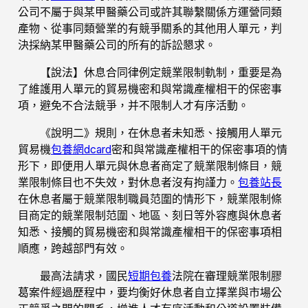
公司不屬于與某甲醫藥公司或許其聯繫關係方運營同類
產物、從事同類營業的有競爭關系的其他用人單元，判
決採納某甲醫藥公司的所有的訴訟懇求。
【說法】休息合同律例定競業限制軌制，重要是為
了維護用人單元的貿易機密和與常識產權相干的保密事
項，避免不合法競爭，并不限制人才有序活動。
《說明二》規則，在休息者未知悉、接觸用人單元
貿易機
包養網dcard
密和與常識產權相干的保密事項的情
形下，即便用人單元與休息者商定了競業限制條目，競
業限制條目也不失效，對休息者沒有拘謹力。
包養站長
在休息者屬于競業限制職員范圍的情形下，競業限制條
目商定的競業限制范圍、地區、刻日等外容應與休息者
知悉、接觸的貿易機密和與常識產權相干的保密事項相
順應，跨越部門有效。
最高法請求，國民
短期包養
法院在審理競業限制膠
葛案件經過歷程中，要均衡好休息者自立擇業與市場公