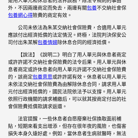
是用人單元和休息者的法界說務，除法令規則的事由
外，不因兩邊商定而免去，兩邊有關
包養
不交納社會保
包養網心得
險費的商定有效。
公司未依法為朱某交納社會保險費，合適用人單元
應該付出經濟抵償的法定情況。終極，法院判決保安公
司付出朱某解
包養情婦
除休息合同的經濟抵償。
【說法】《說明二》明白了用人單元與休息者商定
或許許諾不交納社會保險費的法令后果。用人單元與休
息者商定或許休息者向用人單元許諾不交納社會保險費
的，該商定
包養意思
或許許諾有效。休息者以用人單元
未依法交納社會保險費為由解除休息合同，請求用人單
元付出經濟抵償的，國民法院依法予以支撐。用人單元
依照行政機關的請求補繳后，可以就其按商定付出的社
會保險費抵償款請求返還。
法官提醒，一些休息者自愿廢棄社保換取面前補
貼，短期來看支出增添，但存在很年夜的風險，也傷害
損失本身久遠好處。例如，當休息者生病就醫時，無法