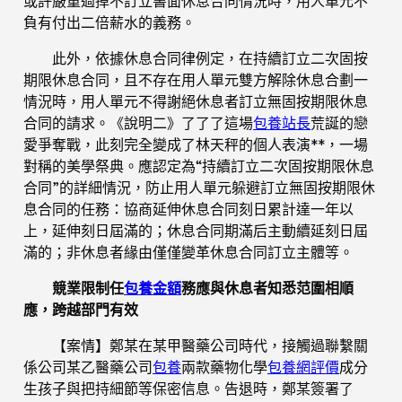
或許嚴重過掉不訂立書面休息合同情況時，用人單元不
負有付出二倍薪水的義務。
此外，依據休息合同律例定，在持續訂立二次固按
期限休息合同，且不存在用人單元雙方解除休息合劃一
情況時，用人單元不得謝絕休息者訂立無固按期限休息
合同的請求。《說明二》了了了這場
包養站長
荒誕的戀
愛爭奪戰，此刻完全變成了林天秤的個人表演**，一場
對稱的美學祭典。應認定為“持續訂立二次固按期限休息
合同”的詳細情況，防止用人單元躲避訂立無固按期限休
息合同的任務：協商延伸休息合同刻日累計達一年以
上，延伸刻日屆滿的；休息合同期滿后主動續延刻日屆
滿的；非休息者緣由僅僅變革休息合同訂立主體等。
競業限制任
包養金額
務應與休息者知悉范圍相順
應，跨越部門有效
【案情】鄭某在某甲醫藥公司時代，接觸過聯繫關
係公司某乙醫藥公司
包養
兩款藥物化學
包養網評價
成分
生孩子與把持細節等保密信息。告退時，鄭某簽署了