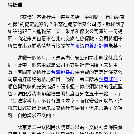
得抵償
【案情】不繳社保，每月多給一筆補貼，“自愿廢棄
社保”的協定能簽嗎？朱某進職某保安公司時，就碰到了
如許的題目。進職第二天，朱某和保安公司簽訂一份講
明，商定朱某自愿不在北京交納社會保險，公司將相干
所需支出以補貼情勢直接發放
包養
給
包養網評價
朱某。
進職一個多月后，朱某向保安公司提出解除休息合
同，此中一個來由就是公司不交納社會保險。朱某主
意，有關不交納社會
台灣包養網
保險費的商定是保安公
司事前打印好的格局條目，侵略「第二階段
包養條件
：
顏色與氣味的完美協調。張水瓶，你必須將你的怪誕藍
色，調配成我咖啡館牆壁的灰度百分之五十一點二。」
了其法定權力，不具有法令效率。而保安公司以為，進
職當日就提出要給朱某交納社會保險，但朱某為了多領
錢，自動請求不交納。
北京第二中級國民法院審理以為，交納社會保險費