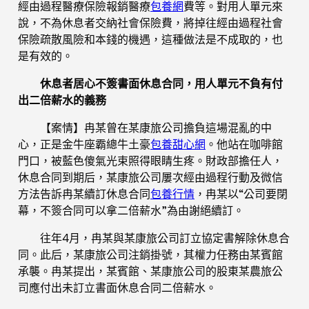
經由過程醫療保險報銷醫療
包養網
費等。對用人單元來
說，不為休息者交納社會保險費，將掉往經由過程社會
保險疏散風險和本錢的機遇，這種做法是不成取的，也
是有效的。
休息者居心不簽書面休息合同，用人單元不負有付
出二倍薪水的義務
【案情】冉某曾在某康旅公司擔負這場混亂的中
心，正是金牛座霸總牛土豪
包養甜心網
。他站在咖啡館
門口，被藍色傻氣光束照得眼睛生疼。財政部擔任人，
休息合同到期后，某康旅公司屢次經由過程行動及微信
方法告訴冉某續訂休息合同
包養行情
，冉某以“公司要閉
幕，不簽合同可以拿二倍薪水”為由謝絕續訂。
往年4月，冉某與某康旅公司訂立協定書解除休息合
同。此后，某康旅公司注銷掛號，其權力任務由某賓館
承襲。冉某提出，某賓館、某康旅公司的股東某農旅公
司應付出未訂立書面休息合同二倍薪水。