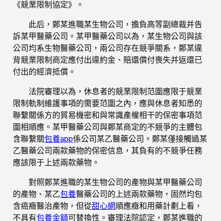
《競業限制協定》。
此后，鄭某進職某生物公司，擔負高等副總裁并告
訴某甲醫藥公司。某甲醫藥公司以為，某生物公司與該
公司均系生物醫藥公司，兩公司存在競爭關系，鄭某違
背競業限制商定應付出違約金、賠還償付喪失并返還已
付出的經濟抵償。
法院審理以為，休息者的競業限制范圍應限于競業
限制軌制維護事項的需要范圍之內，應與休息者知悉的
聯繫關係方的貿易機密和與常識產權相干的保密事項范
圍相順應。某甲醫藥公司與鄭某商定的不競爭的主體包
含聯繫關
包養app
係公司某乙醫藥公司。鄭某僅接觸過某
乙醫藥公司兩款藥物的保密信息，其負有的不競爭任務
應該限于上述兩款藥物。
對照鄭某進職的某生物公司的產物與某甲醫藥公司
的產物、某乙
包養
醫藥公司的上述兩款藥物，固然均包
含癌癥醫治產物，但從
甜心網
順應癥和用藥計劃上看，
不具有
包養金額
可替換性。審理法院認定，鄭某進職的