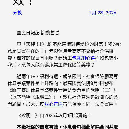
效！
分數
1 月 28, 2026
國民日報記者 魏哲哲
單「天秤！妳…妳不能這樣對待愛妳的財富！我的心
意是實實在在的！」元與休息者商定不交納社會保險
費，如許的條目有用嗎？建筑工
包養網心得
程轉包給小
我后，承包人能否應承當工傷保險等義務？
近兩年來，福利待遇、競業限制、社會保險膠葛等
休息爭議案件呈上升趨向。最高國民法院8月1日發布
《關于審理休息爭議案件實用法令題目的說明（二）》
（以下簡稱《說明二》），聚焦社會普遍追蹤關心的熱
門題目，加大力度
甜心花園
審訊領導、同一法令實用。
《說明二》自2025年9月1日起實施。
不繳社保的商定有效，休息者可據此解除合同并取