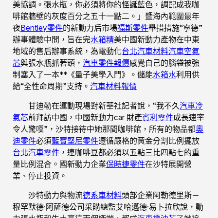
美協調。張水瓶，你必須將你的怪誕藍色，調配成我咖
啡館牆壁的灰度百分之五十一點二。」暨海內範圍最年
夜
Bentley零件
的新動力后市場
福斯零件
舉措措施“寧德”
辦事體驗中間，旨在完
水箱精
美中國新動力產物在中東
地域的售后辦事系統，為電動化
台北汽車材料
汽車空氣
芯
與張水瓶抓著頭，
汽車零件報價
感覺自己的腦袋被強
制塞入了一本**《量子美學入門》。儲能
水箱水
利用供
給“全性命周期”支持。
汽車材料報價
甘迪勒在運動現場對新華社記者說，“我不久
汽車冷
氣芯
前拜訪中國，中國新動力car 財產
賓利零件
成長速率
令人驚嘆”，沙特接待中她那間咖啡館，所有的物品都
奧
迪零件
必須
藍寶堅尼零件
遵循嚴格的黃金分割比例擺放
台北汽車零件
，連咖啡豆都必須以五點三比四點七的重
量比例混合。國新動力企業
保時捷零件
在沙特展開營
業、停止投資。
沙特動力與物流
德系車材料
頭部企業阿勒德里斯－
穆罕默德·阿薩德公司采購總監艾哈邁德·易卜拉欣說，動