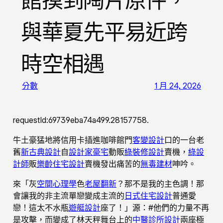
館摸到陶片原件，
與華夏先平易近跨
時空相遇
分數
1 月 24, 2026
requestId:69739eba74a499.28157758.
牛土豪猛地將信用卡插進咖啡館門
客變設計
口的一台老
舊
新古典設計
自
設計家豪宅
動販
綠裝修設計
賣機，
綠設
計師
販
樂齡住宅設計
賣機發出痛苦的
無毒建材
呻吟。
來「灰
空間心理學
色
老屋翻新
？那不是我的主色調！那
會讓我的非主流單戀變成主流的
日式住宅設計
普通愛
戀！這太不水瓶
遊艇設計
座了！」源：#他們的力量不再
是攻擊，而變成了林天秤舞台上的
中醫診所設計
兩座極