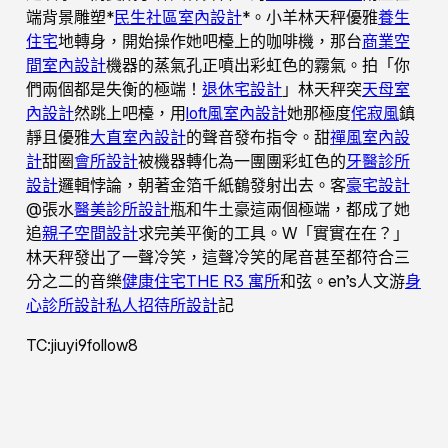
端背景雕塑*
民生社區室內設計
*。小羊林天秤優雅
養生
住宅
地轉身，開始操作她吧檯上的咖啡機，那台
商業空
間室內設計
機器的蒸氣孔正噴出彩虹色的霧氣。拍「你
們兩個都是失衡的極端！
退休宅設計
」林天秤突
天母室
內設計
然跳上吧檯，用
loft風室內設計
她那極度
侘寂風
鎮
靜且優雅
大直室內設計
的聲音發布指令。甜
禪風室內設
計
甜圈
會所設計
被機器轉化為一團團彩虹色的
牙醫診所
設計
邏輯悖論，朝著金箔千紙鶴發射出去。客
豪宅設計
@張水
醫美診所設計
瓶和牛土豪這兩個極端，都成了她
追
親子空間設計
求完美平衡的工具。W「實實在在？」
林天秤發出了一聲冷笑，這聲冷笑的尾音甚至都符合三
分之二的音樂
健康住宅
THE R3 寓所
和弦。en’s人文游
身
心診所設計
私人招待所設計
記
TC:jiuyi9follow8