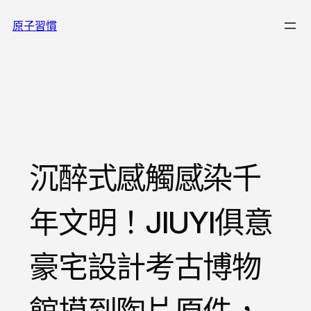
跳
原子習慣
至
主
要
內
容
沉醉式感觸感染千
年文明！JIUYI俱意
豪宅設計考古博物