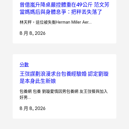
曾億嵐升降桌嚴控體重在49公斤 范文芳
當媽媽后與身體息爭：把秤丟失落了
林天秤，這位被失衡Herman Miller Aer…
8 月 8, 2026
分數
王弢謀劃浪漫求台包養經驗婚 認定劉璇
是本身此生新娘
包養網 包養 劉璇愛情因男包養網 友王弢餐與加入
好男…
8 月 8, 2026