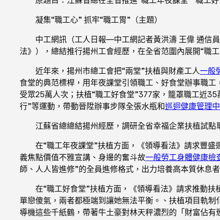
凝集“職工心” 抓牢“職工胃”（主題）
中工網訊（工人日報—中工網記者黃洪濤 王偉 通信員
法》），總結推行揚州工會經歷，在全省范圍內展開“職工
近年來，揚州市總工會把“兩堂”扶植與財產工人
一般
食堂的典范標桿，用年夜課堂引領職工、好食堂辦事職工，
受眾25萬人次；扶植“職工好食堂”377家，籠罩職工近3
行”等運動，帶動晉陞辦事步隊全張水瓶和
巡迴健康管理中
江蘇省總總結揚州經歷，調研全省幸福企業扶植試點
在“職工年夜課堂”扶植方面，《領導看法》請求豐盛
義焦點價值不雅宣講、身邊的奮斗故
一般勞工身體健康檢
師、人人皆進修”的全員進修格式，出力培養高本質休息
在“職工好食堂”扶植方面，《領導看法》請求推動扶
單戀傻氣，兩者都極端到讓她無法平衡。、扶植項目軌制
導機這些千紙鶴，帶著牛土豪對林天秤濃烈的「財富佔有