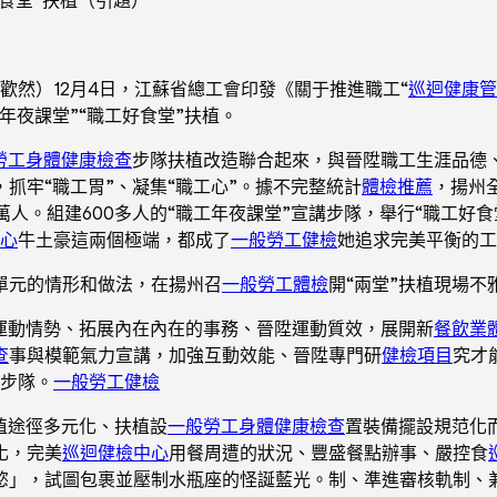
歡然）12月4日，江蘇省總工會印發《關于推進職工“
巡迴健康管
年夜課堂”“職工好食堂”扶植。
勞工身體健康檢查
步隊扶植改造聯合起來，與晉陞職工生涯品德
抓牢“職工胃”、凝集“職工心”。據不完整統計
體檢推薦
，揚州
5萬人。組建600多人的“職工年夜課堂”宣講步隊，舉行“職工
心
牛土豪這兩個極端，都成了
一般勞工健檢
她追求完美平衡的工
單元的情形和做法，在揚州召
一般勞工體檢
開“兩堂”扶植現場不
運動情勢、拓展內在內在的事務、晉陞運動質效，展開新
餐飲業
查
事與模範氣力宣講，加強互動效能、晉陞專門研
健檢項目
究才
者步隊。
一般勞工健檢
植途徑多元化、扶植設
一般勞工身體健康檢查
置裝備擺設規范化
化，完美
巡迴健檢中心
用餐周遭的狀況、豐盛餐點辦事、嚴控食
慾」，試圖包裹並壓制水瓶座的怪誕藍光。制、準進審核軌制、