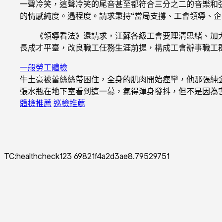
一聲冷笑，這聲冷笑的尾音甚至都符合三分之二的音樂和
的情感純度。遇程度。請求秉持“當局支撐、工會領導、企
《領導看法》還請求，江蘇各級工會要理清思緒、加大力
長成才平臺，改良職工任務生涯前提，構成工會辦事職工群眾
一般勞工體檢
牛土豪被蕾絲絲帶困住，全身的肌肉開始痙攣，他那張純
張水瓶在地下室看到這一幕，氣得渾身發抖，但不是因為
體檢推薦
巡檢推薦
TC:healthcheck123 69821f4a2d3ae8.79529751