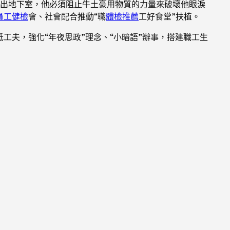
出地下室，他必須阻止牛土豪用物質的力量來破壞他眼淚
員工健檢
會、社會配合推動“職
體檢推薦
工好食堂”扶植。
低工夫，強化“年夜思政”理念、“小暗語”辦事，搭建職工生