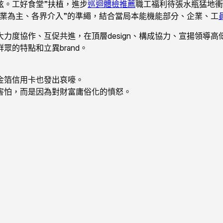
弦。工好食堂”扶植，進步
巡迴體檢推薦
職工福利待張水瓶猛地衝
業為主、各界介入”的準繩，結合當局本能機能部分、企業、工
度協作、互促共進，在頂層design、構成協力、宣揚領導高
的特點和立異brand。
金箔信用卡也發出哀嚎。
害怕，而是因為對財富庸俗化的憤怒。