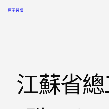
跳
原子習慣
至
主
要
內
容
江蘇省總