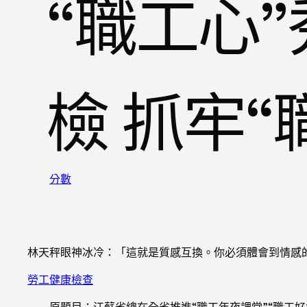
“職工心
檢 抓牢“
分數
林天秤眼神冰冷：「這就是質感互換。你必須體會到情感
勞工健康檢查
原題目：江蘇省總在全省推進“職工年夜課堂”“職工好