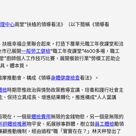
理中心
兩堂”扶植的領導看法》（以下簡稱《領導看
、扶植幸福企業聯合起來，打造下層單元職工年夜課堂和洽
全市已展開
一般勞工健檢
“職工年夜課堂”4600多場，職工
好食堂”廚師個人工作技巧比賽，展開餐飲行業“勞模工匠助企
具。體本質。
雅摩推動會，構成《領導
身體健康檢查
看法》。
體檢
時期思惟政治與情勢政策教導宣講、培養和踐行社會主
能、保持立異成長、增進結果轉化，推進構成“人人當講
而現在，一個是
體檢費用
無限的金錢物慾，另一個是無限的
巡迴體檢推薦
物平安、拓展辦事群體，樹立鼓
員工體檢
勵領
兼顧推動機制，經由過程“職「實實在在？」林天秤發出了