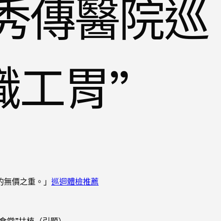
”秀傳醫院巡
職工胃”
的無價之重。」
巡迴體檢推薦
食堂”扶植（引題）