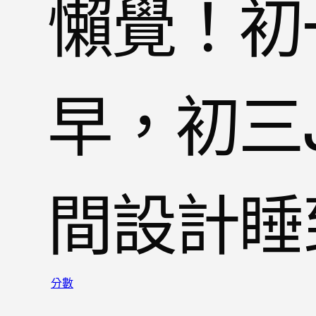
懶覺！初
早，初三J
間設計睡
分數