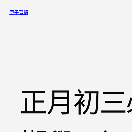
跳
原子習慣
至
主
要
內
容
正月初三