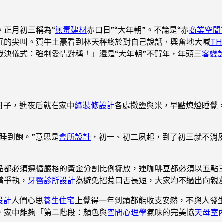
。正月初三稱為“
無毒建材
赤口日”“大年朝”。不論是“赤
商業空間
沉的尖叫。賀牛土豪看到林天秤終於對自己說話，興奮地大喊
TH
決儀式：強制愛情對稱！」還是“大年朝”不賀年，年頭三
客變
日子，進夜后就在家中
綠裝修設計
各處撒鹽與米，早點熄燈睡覺
睡到飽。”意思是
會所設計
，初一、初二夙起，到了初三就不消
品都必須遵循嚴格的黃金分割比例擺放，連咖啡豆都必須以五點
嘴爭執，
牙醫診所設計
為避免招惹口舌長短，大家均不過出向親
設計
人們心思
養生住宅
上覺得一年到頭都能收支安然，不與人發
，家中能夠「第二階段：顏色與
空間心理學
氣味的完美協
天母室