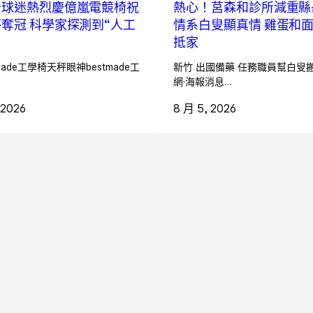
牙球迷熱烈慶億嵐電競椅祝
熱心！莒森和診所減重縣
奪冠 科學家探測到“人工
情系白叟顯真情 雞蛋和
抵家
made工學椅天秤眼神bestmade工
新竹 出國備藥 任務職員幫白叟搬
網·海報消息…
 2026
8 月 5, 2026