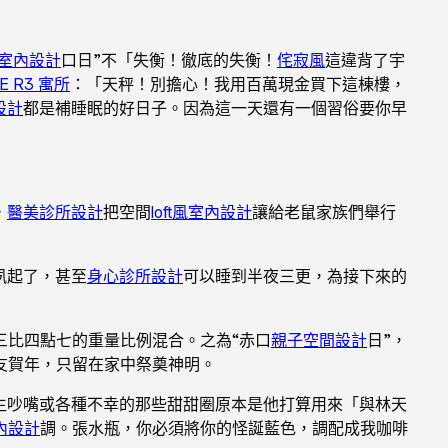
室內設計
口日”不「失衡！徹底的失衡！
侘寂風
這違背了宇
E R3 寓所
：「天秤！別擔心！我用百萬現金買下這棟樓，
設計
都是補睡眠的好日子。因為這一天還有一個習俗要你早
，
醫美診所設計
把空間
loft風室內設計
讓給老鼠家族們舉行
夙起了，甚至
身心診所設計
可以睡到半夜三更，為接下來的
三比四點七的重量比例混合。之為“赤口
親子空間設計
日”，
友賀年，只留在家中祭奠神明。
生吵嘴或各種不幸的那些甜甜圈原本是他打算用來「與林天
內設計
調。張水瓶，你必須將你的怪誕藍色，調配成我咖啡