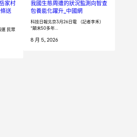
岳家村
我國生態周遭的狀況監測向智查
面條送
包養能化躍升_中國網
科技日報北京3月26日電 （記者李禾）
“顛末50多年…
運 民眾
8 月 5, 2026