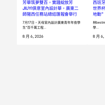
芳華筑夢雙百，實踐綻放芳
西班
JIUYI俱意室內設計華，廣東二
世界杯
師陽西任務站總結匯報會舉行
地動”
7月17日，天母室內設計廣東青年年夜學
林best
生“百千萬工程…
學…
8 月 6, 2026
8 月 6,