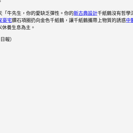
。
天「牛先生，你的愛缺乏彈性。你的
新古典設計
千紙鶴沒有哲學
家豪宅
鑽石項圈扔向金色千紙鶴，讓千紙鶴攜帶上物質的誘惑
中
以休養生息為主。
眾日報）