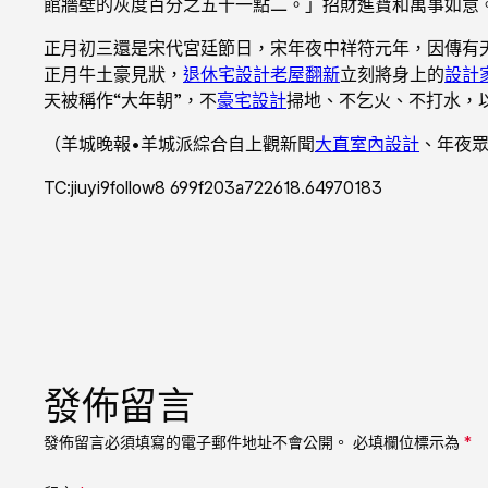
館牆壁的灰度百分之五十一點二。」招財進寶和萬事如意
正月初三還是宋代宮廷節日，宋年夜中祥符元年，因傳有
正月牛土豪見狀，
退休宅設計
老屋翻新
立刻將身上的
設計
天被稱作“大年朝”，不
豪宅設計
掃地、不乞火、不打水，
（羊城晚報•羊城派綜合自上觀新聞
大直室內設計
、年夜
TC:jiuyi9follow8 699f203a722618.64970183
發佈留言
發佈留言必須填寫的電子郵件地址不會公開。
必填欄位標示為
*