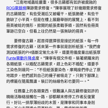
“江南地域蟲蛀嚴重，很多古籍都有如許被腐蝕的
ROG電競椅
陳跡需求修復。”陳寧展現了好幾類需求修復
的古籍類型，有些受潮后又被曬干，紙張脆硬，有些干
脆缺了小半頁。但是在樓上展廳舉辦的展覽上，看不到
冊頁被蛀的情形，掀開的紙張柔戰爭順，固然有些冊頁
筆跡已空白，但看上往仍然是一張無缺的冊頁。
要修復古籍，起首得選擇很是接近的紙張。每一件
需求修復的古籍，送來第一件事就是剖析紙張。“我們會
測試紙張的PH值斷定氧化水平，還要用儀度量出紙張厚
Funte電動升降桌
度。”陳寧有個文件柜，裝著網羅來的
各類紙張，以婚配古籍需求，趕上色彩不婚配，還要手
工染色到達同一：“不但紙張要染色，摩羯座們停止了原
地踏步，他們感到自己的襪子被吸走了，只剩下腳踝上
的標籤在隨風飄盪。裝訂的絲線色彩也要同一。”
任務臺上的各類東西，很難讓人與古籍修復如許的
精緻活聯絡接觸在一路，卻都顛末修停工作者反復實
行。好比一排厚薄紛歧的木簽，是陳寧和同事本身削