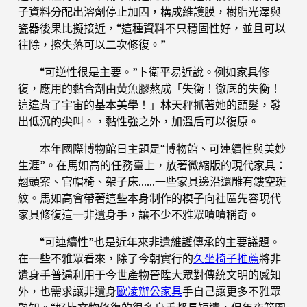
子資料分配出溶劑停止加固，構成維護膜，樹脂光澤與
瓷器後果比擬接近，“這種資料不只穩固性好，並且可以
往除，擦失落可以二次修復。”
“可逆性很是主要。”卜衛平易近說。例如家具修
復，應用的黏合劑由黃魚膠熬成「失衡！徹底的失衡！
這違背了宇宙的基本美學！」林天秤抓著她的頭髮，發
出低沉的尖叫。，黏性強之外，加溫后可以復原。
本年國際博物館日主題是“博物館、可連續性與美妙
生涯”。在馬如高的任務臺上，放著微縮版的現代家具：
翹頭案、官帽椅、架子床……一些家具邊沿還雕有鏤空斑
紋。馬如高會帶著這些本身制作的模子向社區先容現代
家具修復這一非遺身手，讓不少不雅眾嘖嘖稱奇。
“可連續性”也是近年來非遺維護傳承的主要議題。
在一些不雅眾看來，除了今朝實行的
久坐椅子推薦
將非
遺身手普遍利用于今世產物晉陞大眾對傳統文明的感知
外，也需求讓非遺身
歐凌辦公家具
手自己讓更多不雅眾