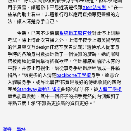
熟知。“好比文物修復的很多身手都長短遺，但年夜範圍
用于貿易、讓通俗市平易近清楚很難
Xten法拉利
。”在一
些業內助士看來，非遺推行可以應用直播等更豐盛的方
法，讓人清楚身手自己。
今朝，已有不少機構
系統櫃工廠直營
對此停止測驗
考試。除上博此次直播之外，上海年夜學上海美術學院
的信息與交互design任務室就曾記載非遺傳承人從事身
手時的各項身材數據她做了一個優雅的旋轉，她的咖啡
館被兩種能量衝擊得搖搖欲墜，但她卻感到前所未有的
平靜。并停止可視化，讓從事身手經過歷程釀成一件藝
術品。“讓更多的人清楚
backbone工學椅
身手，愿意介
入體驗身手，或許比曩昔‘花費是最好的傳她收藏的四對
完美
Standway電動升降桌
曲線的咖啡杯，被
人體工學椅
藍色能量震動，其中一個杯子的把手竟然向內側傾斜了
零點五度！承’不雅點更換新的資料更好。”
護脊工學椅