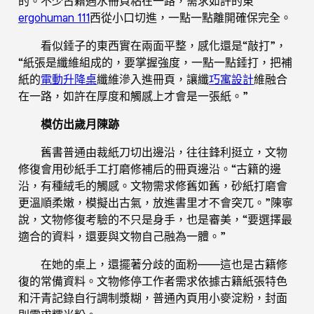
的。不少古籍遇水冊頁粘在一路，需求如許的東
ergohuman 111
西從小口切進，一點一點離開確保完全。
看似錘子的東西實在兩面平整，感化還是“敲打”，
“紙張是纖維組成的，要掌握強度，一點一點錘打，把補
紙的
電動升降桌
纖維滲入進冊頁，讓纖
巧寓設計
維融合
在一路，如許在厚度和觸感上才會是一張紙。”
模仿出歲月陳跡
舊書普通由裁紙刀切出邊沿，往往鋒利挺立，文物
修復會用砂紙手工打磨修補后的冊頁邊沿。“古籍的邊
沿，有種絨毛的觸感。文物需求修舊如舊，砂紙打磨會
更溫順柔嫩，模擬出古氣，放進書里才不會突兀。”陳寧
說，文物修復考驗的不只是身手，也是審美，“要選擇最
適合的資料，還要與文物自己融為一體。”
在她的桌上，還擺著分歧的面粉——這也是古籍修
復的常備資料。文物修停工作者需求依據古籍紙張特色
和汗青記錄自行調制漿糊，普通內頁用小麥淀粉，封面