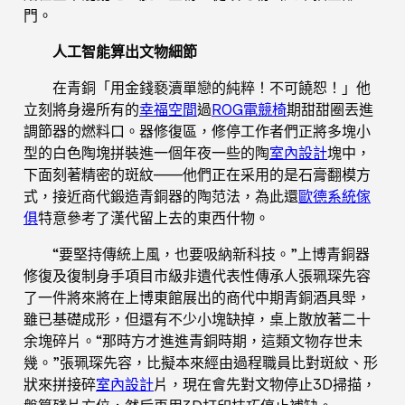
門。
人工智能算出文物細節
在青銅「用金錢褻瀆單戀的純粹！不可饒恕！」他
立刻將身邊所有的
幸福空間
過
ROG電競椅
期甜甜圈丟進
調節器的燃料口。器修復區，修停工作者們正將多塊小
型的白色陶塊拼裝進一個年夜一些的陶
室內設計
塊中，
下面刻著精密的斑紋——他們正在采用的是石膏翻模方
式，接近商代鍛造青銅器的陶范法，為此還
歐德系統傢
俱
特意參考了漢代留上去的東西什物。
“要堅持傳統上風，也要吸納新科技。”上博青銅器
修復及復制身手項目市級非遺代表性傳承人張珮琛先容
了一件將來將在上博東館展出的商代中期青銅酒具斝，
雖已基礎成形，但還有不少小塊缺掉，桌上散放著二十
余塊碎片。“那時方才進進青銅時期，這類文物存世未
幾。”張珮琛先容，比擬本來經由過程職員比對斑紋、形
狀來拼接碎
室內設計
片，現在會先對文物停止3D掃描，