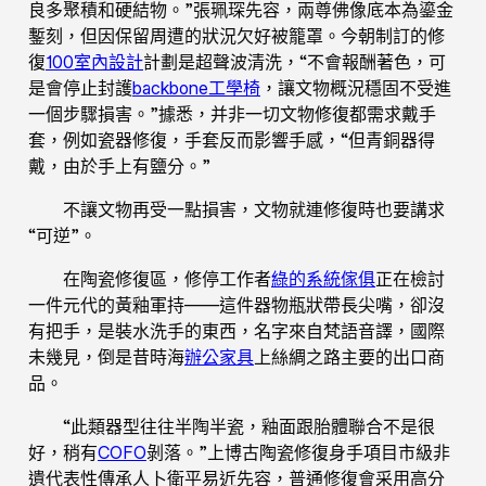
良多聚積和硬結物。”張珮琛先容，兩尊佛像底本為鎏金
鏨刻，但因保留周遭的狀況欠好被籠罩。今朝制訂的修
復
100室內設計
計劃是超聲波清洗，“不會報酬著色，可
是會停止封護
backbone工學椅
，讓文物概況穩固不受進
一個步驟損害。”據悉，并非一切文物修復都需求戴手
套，例如瓷器修復，手套反而影響手感，“但青銅器得
戴，由於手上有鹽分。”
不讓文物再受一點損害，文物就連修復時也要講求
“可逆”。
在陶瓷修復區，修停工作者
綠的系統傢俱
正在檢討
一件元代的黃釉軍持——這件器物瓶狀帶長尖嘴，卻沒
有把手，是裝水洗手的東西，名字來自梵語音譯，國際
未幾見，倒是昔時海
辦公家具
上絲綢之路主要的出口商
品。
“此類器型往往半陶半瓷，釉面跟胎體聯合不是很
好，稍有
COFO
剝落。”上博古陶瓷修復身手項目市級非
遺代表性傳承人卜衛平易近先容，普通修復會采用高分