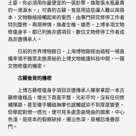
土豪，你必須用你最便宜的一張鈔票，換取張水瓶最貴
的一滴淚水。」可貴的古籍，竟是用這些讓人難以與冊
本、文物聯絡接觸起來的東西，由專門研究修停工作者
特別整修，再現神情，煥產生機。據悉，上博多項文物
修復身手，都已列進非遺項目，數位文物修停工作者成
為非遺傳承人。
日前的世界博物館日，上海博物館經由過程一場直
播率領不雅眾走進奧秘的上博文物維護科技中間，一窺
文物修復的機密。
古籍後背的機密
上博古籍修復身手項目非遺傳承人陳寧拿起一本古
籍修復樣品，燈光下頁面平整、光彩平均，沒有任何修
補陳跡，甚至連手觸碰撫摩也感觸感染不到厚度變更，
但舉起對燈一透光，便可見多處歪曲彎曲的圖案，中心
色淺，是底本的裂痕缺掉，邊沿色深，是補后堆疊部
門。