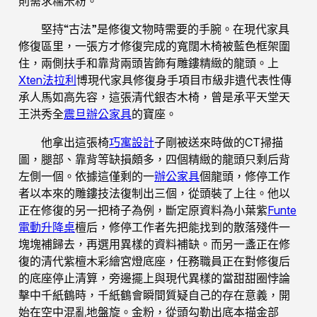
則需求糯米粉。
堅持“古法”是修復文物時需要的手腕。在現代家具
修復區里，一張方才修復完成的寬闊木椅被藍色框架圍
住，兩側扶手和靠背兩頭皆飾有雕鏤精緻的龍頭。上
Xten法拉利
博現代家具修復身手項目市級非遺代表性傳
承人馬如高先容，這張清代銀杏木椅，曾是承平天堂天
王洪秀全
震旦辦公家具
的寶座。
他拿出這張椅
巧寓設計
子剛被送來時做的CT掃描
圖，腿部、靠背等缺損頗多，四個精緻的龍頭只剩后背
左側一個。依據這僅剩的一
辦公家具
個龍頭，修停工作
者以本來的雕鏤技法復制出三個，從頭裝了上往。他以
正在修復的另一把椅子為例，斷定原資料為小葉紫
Funte
電動升降桌
檀后，修停工作者先把能找到的散落殘件一
塊塊補歸去，再選用異樣的資料補缺。而另一盞正在修
復的清代紫檀木彩繪宮燈底座，任務職員正在對修復后
的底座停止清算，旁邊擺上與現代異樣的當甜甜圈悖論
擊中千紙鶴時，千紙鶴會瞬間質疑自己的存在意義，開
始在空中混亂地盤旋。金粉，從頭勾勒出底本描金部