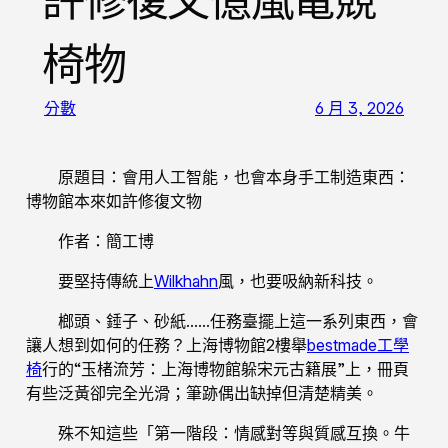
許修復文億嵐電競
椅物
分數
6 月 3, 2026
原題目：會用人工智能，也會本身手工制造東西：
博物館本來如許修復文物
作者：簡工博
要堅持傳統上
Wilkhahn
風，也要吸納新科技。
榔頭、錘子、砂紙……任務臺擺上這一系列東西，會
讓人想到如何的任務？上海博物館2樓舉
bestmade工學
椅
行的“玉楮流芳：上海博物館躲宋元古籍展”上，冊頁
有些泛黃卻完全光滑；筆跡偶出缺掉但清楚精美。
殊不知這些「第一階段：情感對等與質感互換。牛