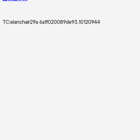
TC:elanchair29a 6a1f020089de93.10120944