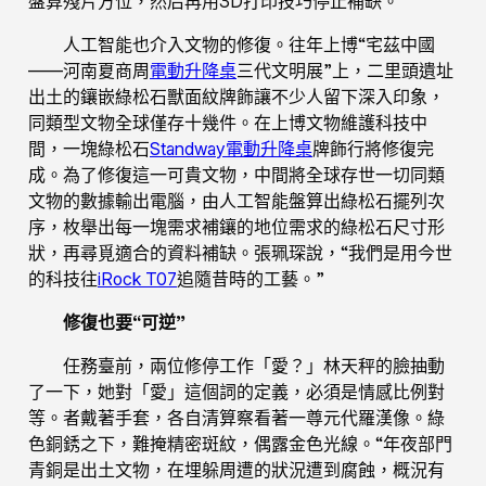
盤算殘片方位，然后再用3D打印技巧停止補缺。
人工智能也介入文物的修復。往年上博“宅茲中國
——河南夏商周
電動升降桌
三代文明展”上，二里頭遺址
出土的鑲嵌綠松石獸面紋牌飾讓不少人留下深入印象，
同類型文物全球僅存十幾件。在上博文物維護科技中
間，一塊綠松石
Standway電動升降桌
牌飾行將修復完
成。為了修復這一可貴文物，中間將全球存世一切同類
文物的數據輸出電腦，由人工智能盤算出綠松石擺列次
序，枚舉出每一塊需求補鑲的地位需求的綠松石尺寸形
狀，再尋覓適合的資料補缺。張珮琛說，“我們是用今世
的科技往
iRock T07
追隨昔時的工藝。”
修復也要“可逆”
任務臺前，兩位修停工作「愛？」林天秤的臉抽動
了一下，她對「愛」這個詞的定義，必須是情感比例對
等。者戴著手套，各自清算察看著一尊元代羅漢像。綠
色銅銹之下，難掩精密斑紋，偶露金色光線。“年夜部門
青銅是出土文物，在埋躲周遭的狀況遭到腐蝕，概況有