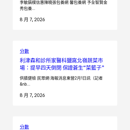
李敏鎬樸信惠陳曉張包養網 馨包養網 予全智賢金
秀包養…
8 月 7, 2026
分數
利津森和診所家醫科鹽窩北嶺蔬菜市
場：提早四天倒閉 保證蒼生“菜籃子”
供膳健檢 民眾網·海報消息東營2月1日訊（記者
&nb…
8 月 7, 2026
分數