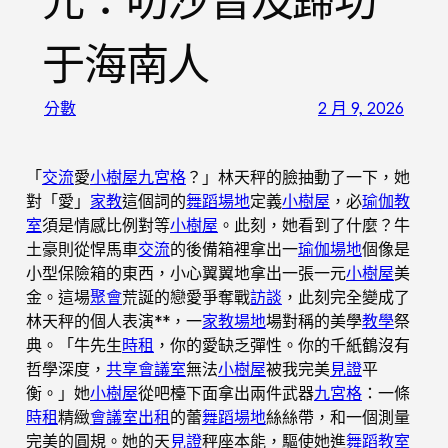
元：叻沙普及歸功
于海南人
分數
2 月 9, 2026
「
交流
愛
小樹屋
九宮格
？」林天秤的臉抽動了一下，她
對「愛」
家教
這個詞的
舞蹈場地
定義
小樹屋
，必
瑜伽教
室
須是情感比例對等
小樹屋
。此刻，她看到了什麼？牛
土豪則從悍馬車
交流
的後備箱裡拿出一
瑜伽場地
個像是
小型保險箱的東西，小心翼翼地拿出一張一元
小樹屋
美
金。這場
聚會
荒誕的戀愛爭奪戰
訪談
，此刻完全變成了
林天秤的個人表演**，一
家教場地
場對稱的美學
教學
祭
典。「牛先生
時租
，你的愛缺乏彈性。你的千紙鶴沒有
哲學深度，
共享會議室
無法
小樹屋
被我完美
見證
平
衡。」她
小樹屋
從吧檯下面拿出兩件武器
九宮格
：一條
時租
精緻
會議室出租
的蕾
舞蹈場地
絲絲帶，和一個測量
完美的圓規。她的天
見證
秤座本能，驅使她進
舞蹈教室