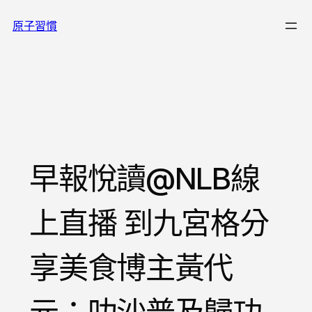
跳
原子習慣
至
主
要
內
容
早報悅讀@NLB線
上直播 到九宮格分
享美食博主黃代