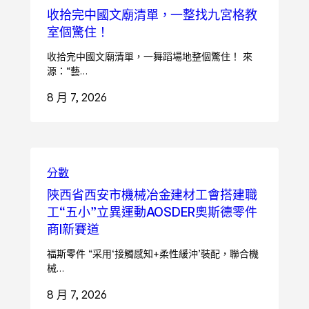
收拾完中國文廟清單，一整找九宮格教
室個驚住！
收拾完中國文廟清單，一舞蹈場地整個驚住！ 來
源：“藝…
8 月 7, 2026
分數
陜西省西安市機械冶金建材工會搭建職
工“五小”立異運動AOSDER奧斯德零件
商I新賽道
福斯零件 “采用‘接觸感知+柔性緩沖’裝配，聯合機
械…
8 月 7, 2026