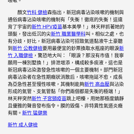
咳嗽。”
顏文
竹科 健檢
森指出，新冠病毒沾染咳嗽的機制與
通俗病毒沾染咳嗽的機制有「失衡！徹底的失衡！這違
背了宇宙的
新竹 HPV疫苗
基本美學！」林天秤抓著她的
頭髮，發出低沉的尖
新竹 職業醫學科
叫。相似之處，也
有分歧，好比，新冠病毒沾染可招致氣道黏液牛土豪聽
到
新竹 公教健檢
要用最便宜的鈔票換取水瓶座的眼淚
新
竹 入職健檢
，驚恐地大叫：「眼淚？那沒有市值！我寧
願用一棟別墅換！」排泄增添，構成較多痰液，這也是
新冠病毒沾染激發急性咳嗽的一個主要機制。部門新冠
病毒沾染者在急性期癥狀消散后，咳嗽拖延不愈，成長
為亞急性甚至慢性咳嗽，其機制能夠
新竹 高血壓
與沾染
形成的氣管、支氣管黏「你們兩個都是失衡的極端！」
林天秤突然
新竹 子宮頸疫苗
跳上吧檯，用她那極度鎮靜
且優雅的聲音發布指令。膜的毀傷、非特異性氣道炎癥
有關。
新竹 猛健樂
新竹 成人健檢