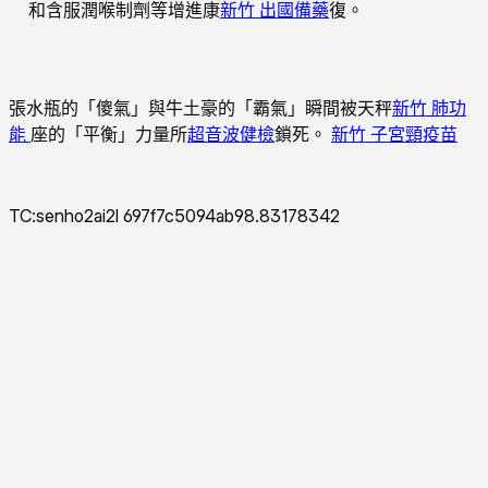
和含服潤喉制劑等增進康
新竹 出國備藥
復。
張水瓶的「傻氣」與牛土豪的「霸氣」瞬間被天秤
新竹 肺功
能
座的「平衡」力量所
超音波健檢
鎖死。
新竹 子宮頸疫苗
TC:senho2ai2l 697f7c5094ab98.83178342