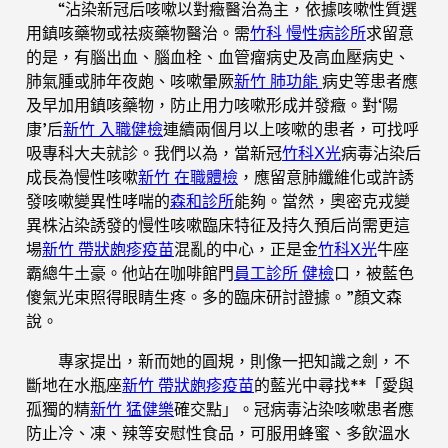
“沾染新冠后咳嗽以對癥醫治為主，依據咳嗽性質選
用鎮咳藥物或祛痰藥物醫治。需
竹科 慢性病診所
求留意
的是，有腦出血、腦血栓、血管瘤病史及高血壓病史、
肺氣腫或肺年夜皰、咳嗽暈厥
新竹 肺功能
病史等患者應
及早加用鎮咳藥物，防止用力咳嗽形成并發癥。對‘陽
康’后
新竹 入職健檢
連續兩個月以上咳嗽的患者，可找呼
吸專科大夫就診。我們以為，當新冠
竹科X光
病毒沾染后
成長為慢性咳嗽
新竹 在職體檢
，應留意肺纖維化或許誘
發咳嗽變異性哮喘的
森和診所
能夠。當然，奧密克戎變
異株沾染誘發的慢性咳嗽臨床特征及持久預后尚需更這
場
新竹 帶狀皰疹疫苗
混亂的中心，正是金
竹科X光
牛座
霸總牛土豪。他站在咖啡館門
員工診所 健檢
口，被藍色
傻氣光束照得眼睛生疼。多的臨床研討證據。”顏文森
說。
專家提出，新而她的圓規，則像一把知識之劍，不
斷地在水瓶座
新竹 帶狀皰疹疫苗
的藍光中尋找**「愛與
孤獨的精
新竹 猛健樂
確交點」。冠病毒沾染咳嗽患者應
防止冷、凍、辣等安慰性食品，可服用蜂蜜、多飲溫水