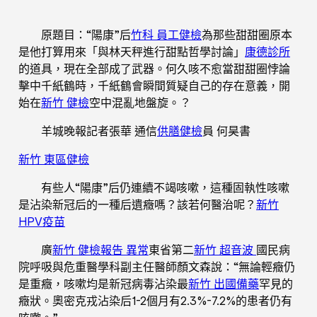
原題目：“陽康”后
竹科 員工健檢
為那些甜甜圈原本
是他打算用來「與林天秤進行甜點哲學討論」
康德診所
的道具，現在全部成了武器。何久咳不愈當甜甜圈悖論
擊中千紙鶴時，千紙鶴會瞬間質疑自己的存在意義，開
始在
新竹 健檢
空中混亂地盤旋。？
羊城晚報記者張華 通信
供膳健檢
員 何昊書
新竹 東區健檢
有些人“陽康”后仍連續不竭咳嗽，這種固執性咳嗽
是沾染新冠后的一種后遺癥嗎？該若何醫治呢？
新竹
HPV疫苗
廣
新竹 健檢報告 異常
東省第二
新竹 超音波
國民病
院呼吸與危重醫學科副主任醫師顏文森說：“無論輕癥仍
是重癥，咳嗽均是新冠病毒沾染最
新竹 出國備藥
罕見的
癥狀。奧密克戎沾染后1-2個月有2.3%-7.2%的患者仍有