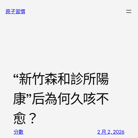
跳
原子習慣
至
主
要
內
容
“新竹森和診所陽
康”后為何久咳不
愈？
分數
2 月 2, 2026