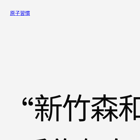
跳
原子習慣
至
主
要
內
容
“新竹森