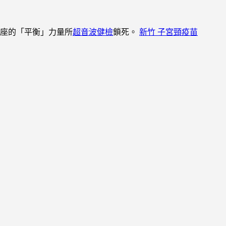
座的「平衡」力量所
超音波健檢
鎖死。
新竹 子宮頸疫苗