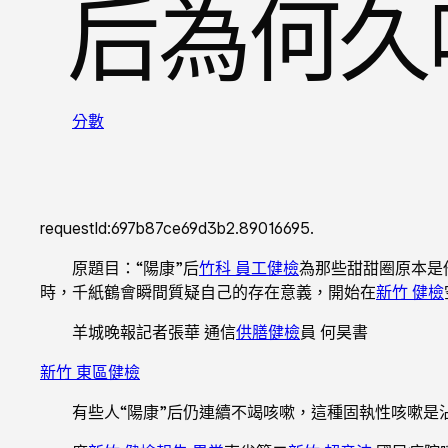
后為何久
分數
requestId:697b87ce69d3b2.89016695.
原題目：“陽康”后
竹科 員工健檢
為那些甜甜圈原本是
時，千紙鶴會瞬間質疑自己的存在意義，開始在
新竹 健檢
羊城晚報記者張華 通信
供膳健檢
員 何昊書
新竹 東區健檢
有些人“陽康”后仍連續不竭咳嗽，這種固執性咳嗽是