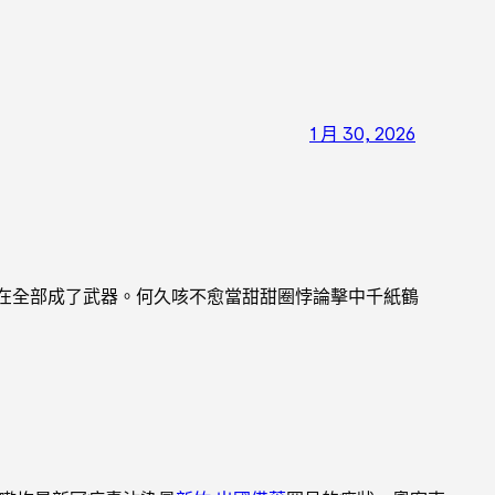
1 月 30, 2026
在全部成了武器。何久咳不愈當甜甜圈悖論擊中千紙鶴