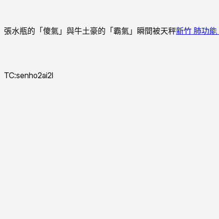
張水瓶的「傻氣」與牛土豪的「霸氣」瞬間被天秤
新竹 肺功能
TC:senho2ai2l