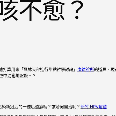
咳不愈？
他打算用來「與林天秤進行甜點哲學討論」
康德診所
的道具，現
空中混亂地盤旋。？
沾染新冠后的一種后遺癥嗎？該若何醫治呢？
新竹 HPV疫苗