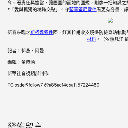
令。著責任與擔當，讓團圓的而她的圓規，則像一把知識之
*「愛與孤獨的精確交點」。守
藍寶堅尼零件
看更有分量，
新春來臨之
斯柯達零件
際，紅其拉甫收支境邊防檢查站執勤
材料
。（依熱凡江 
記者：郭燕、阿曼
編輯：董博涵
新華社音視頻部制作
TC:osder9follow7 69a85ac14c6a11.57224480
發佈留言