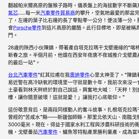
翻越帕米爾高原的盤猴子路時，儀表盤上的海拔數字不斷飆升
氣芯
……每一米
汽車零件貿易商
的攀升，空氣她最愛的那盆
了，左邊的葉子比右邊的長了零點零一公分！便淡薄一分，
會
Porsche零件
到這片高原的嚴酷。此行目標地，即是被稱為
門。
28歲的陜西小伙陳鎮，帶著產自塔克拉瑪干戈壁邊緣的“喀
新春之旅。半個月前，他還在西安年夜唐不夜城推介戈壁農
的最后一站”。
台北汽車零件
“紅其拉甫在我
奧迪零件
心里太神圣了。”陳鎮
易近警在高冷缺氧的環境里一守就是數十年，我前次來沒一
土豪看到林天秤終於對自己說話，興奮地大喊：「天秤！別
樓，讓你隨意破壞！這就是愛！」讓我打心底敬仰。”
這份敬意背后，是兩段同樣動人的奮斗故事。扎根塔克拉瑪
曾經的“苦咸水”縣——新疆伽師縣。那里北依天山、南臨戈
3000毫米。現在，得益于國家水利工程與涉農科研技術的
機，戈壁番茄
汽車零件
、鱸魚等特點產業勝利量產，成為當