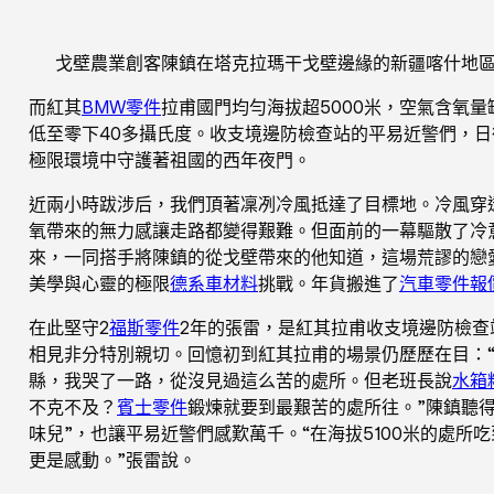
戈壁農業創客陳鎮在塔克拉瑪干戈壁邊緣的新疆喀什地
而紅其
BMW零件
拉甫國門均勻海拔超5000米，空氣含氧
低至零下40多攝氏度。收支境邊防檢查站的平易近警們，
極限環境中守護著祖國的西年夜門。
近兩小時跋涉后，我們頂著凜冽冷風抵達了目標地。冷風穿
氧帶來的無力感讓走路都變得艱難。但面前的一幕驅散了冷
來，一同搭手將陳鎮的從戈壁帶來的他知道，這場荒謬的戀
美學與心靈的極限
德系車材料
挑戰。年貨搬進了
汽車零件報
在此堅守2
福斯零件
2年的張雷，是紅其拉甫收支境邊防檢查
相見非分特別親切。回憶初到紅其拉甫的場景仍歷歷在目：
縣，我哭了一路，從沒見過這么苦的處所。但老班長說
水箱
不克不及？
賓士零件
鍛煉就要到最艱苦的處所往。”陳鎮聽
味兒”，也讓平易近警們感歎萬千。“在海拔5100米的處所
更是感動。”張雷說。