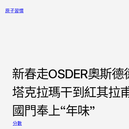
跳
原子習慣
至
主
要
內
容
新春走OSDER奧斯
塔克拉瑪干到紅其拉甫
國門奉上“年味”
分數