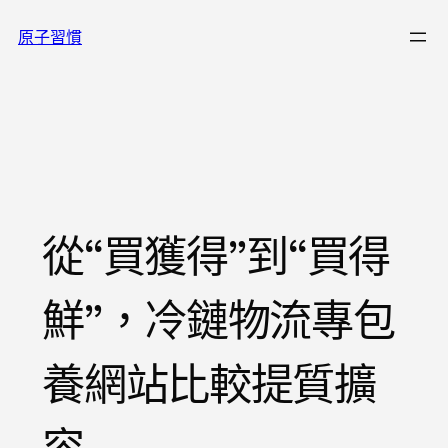
跳
原子習慣
至
主
要
內
容
從“買獲得”到“買得
鮮”，冷鏈物流專包
養網站比較提質擴