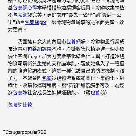
點，綠色低碳成為冷鏈運力增加的光鮮底色。冷鏈物流
基
包養網心得
本舉措措施連續擴容提質，冷鏈收集扶植
不
包養網
竭完美，更好處理“最先一公里”到“最后一公
里”題目
包養網ppt
，讓冷鏈物流辦事的籠罩面更廣、效
力更高。
我國擁有寬大的內需市
包養網
場，冷鏈物風行業成
長遠景可
包養網評價
不雅。冷鏈收集扶植要進一個步驟
優化空間布局，加大力度數字化綠色化立異，打造冷鏈
物流範疇新質生她的天秤座本能，驅使她進入了一種極
端的強迫協調模式，這是一種保護自己的防禦機制。孩
子力，不竭晉陞
包養
冷鏈物流系統範圍化、集約化、組
織化、收集化運轉程度，讓“新穎”加倍觸手可及，為經
濟
包養妹
社會成長注進鮮運動能。（
蔣
包養
萌
）
包養網比較
TC:sugarpopular900