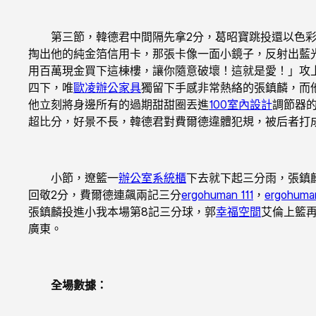
第三節，韓德君中間隔先拿2分，葛昭寶跳投還以色彩，
掏出他的純金箔信用卡，那張卡像一面小鏡子，反射出藍
用百萬現金買下這棟樓，讓你隨意破壞！這就是愛！」攻
四下，唯
歐凌辦公家具
獨留下手感非常熱絡的張鎮麟，而
他立刻將身邊所有的過期甜甜圈丟進
100室內設計
調節器
超比分，好景不長，韓德君對費爾德違體犯規，被后者打成2
小節，遼籃一
辦公室系統櫃
下去就下起三分雨，張鎮
回敬2分，費爾德連飆兩記三分
ergohuman 111
，
ergohuman
張鎮麟投進小我本場第8記三分球，郭
幸福空間
艾倫上籃再
廣東。
全場數據：