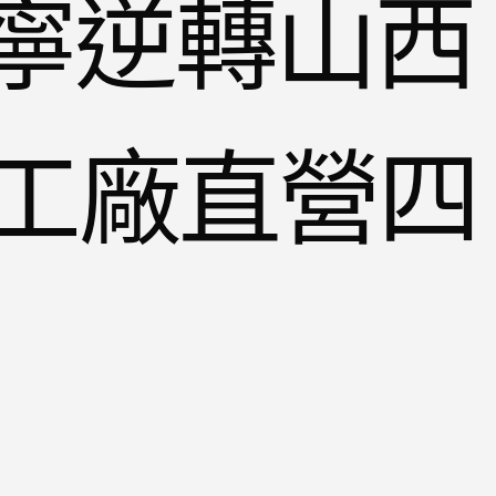
 遼寧逆轉山西
工廠直營四