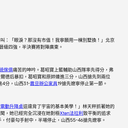
大叫：「眼淚？那沒有市值！我寧願用一棟別墅換！」北京
減敵手晉級四強，半決賽將對陣廣東。
統傢俱
痛苦的呻吟。葛昭寶上籃輔助山西隊率先得分，弗
費爾德后暴扣，葛昭寶和原帥連進三分，山西搶先到兩位
分，山西31-
震旦辦公家具
19搶先遼寧停止第一節。
te電動升降桌
這違背了宇宙的基本美學！」林天秤抓著她的
不聞，她已經完全沉浸在她對極
Xten法拉利
致平衡的追求
，付豪勾手射中，半場停止，山西55-46搶先遼寧。