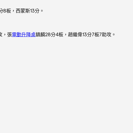
分8板，西蒙斯13分。
攻，張
電動升降桌
鎮麟28分4板，趙繼偉13分7板7助攻。