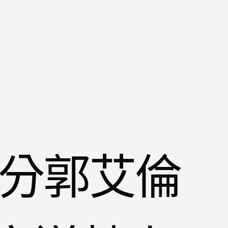
8分郭艾倫