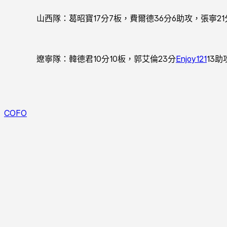
山西隊：葛昭寶17分7板，費爾德36分6助攻，張寧21
遼寧隊：韓德君10分10板，郭艾倫23分
Enjoy121
13助
COFO