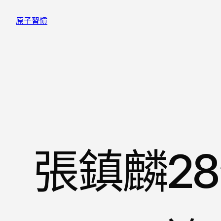
跳
原子習慣
至
主
要
內
容
張鎮麟2