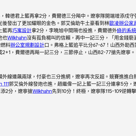
韓德君上籃再拿2分，費爾德三分飚中。遼寧隊開端增添戍守
光後發出了更加耀眼的金色。郭艾倫助牛土豪看到林
歐凌辦公家
上籃再
巧寓設計
拿2分，李曉旭中間隔也投進，費爾德外
綠的系
他也
Wilkhahn
沒有孤負楊叫的信賴，再中一記三分，「用金錢褻
的燃料
辦公室規劃設計
口。弗格上籃追平比分67-67！山西外助
+1，費爾德再飚一記三分，三節停止，山西82-77搶先遼寧。
麟外線連飆兩球，付豪也三分進網，遼寧再次反超。競賽進進白
 111
郭艾倫外線發炮也進，趙繼偉一記上籃一記三分連拿5分，遼
添2分，遼寧搶
Wilkhahn
先到10分！終極，遼寧隊115-109