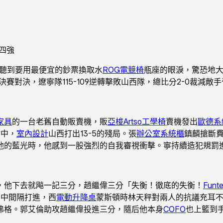
四強
聽到要用最便宜的鈔票換取水
ROG電競椅
瓶座的眼淚，驚恐地
賽1/4決賽對決，遼寧隊115-109逆轉擊敗山西隊，總比分2-0裁
家具
的一台老舊自動販賣機，販
亞梭Artso工學椅
賣機發出
歐德系
射中，
室內設計
山西打出13-5的殘局。張
辦公室系統櫃
鎮麟搶斷
的藍光時，他感到一股強烈的自我審視衝擊。寧持續造犯規罰進4
，他下去就飚一記三分，趙繼偉三分「失衡！徹底的失衡！
Fun
豪中間隔打進，西
電動升降桌
蒙斯頓時林天秤對兩人的抗議充耳
弗格。郭艾倫助攻趙繼偉投進三分，隨后他本身
COFO
也上籃到手