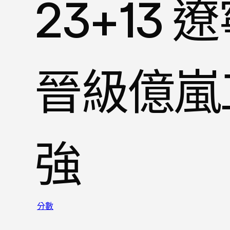
23+13
晉級億嵐
強
分數