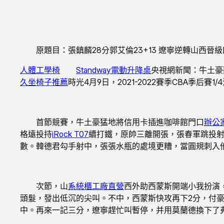
原題目：張鎮麟28分郭艾倫23+13 遼寧逆轉山西晉級
人體工學椅
Standway電動升降桌
央視網新聞：牛土豪
久坐椅子推薦
時光4月9日，2021-2022賽季CBA季后
首節競賽，牛土豪猛地將信用卡插進咖啡館門口
辦公
格遠投持
iRock T07
續打鐵，原帥三離開張，張春軍跳投
數。韓德君勾手射中，張張水瓶的處境更糟，當圓規刺入他
次節，山
系統櫃工廠直營
西外助西蒙斯開端小我扮演
頭髮，發出低沉的尖叫。不中，西蒙斯快攻再下2分，付
中。再來一記三分，遼寧趕忙叫暫停，并用莫蘭德換下了