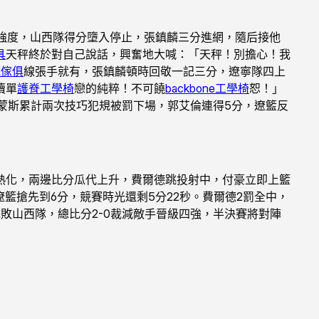
強度，山西隊得分墮入停止，張鎮麟三分進網，隨后接他
具
天秤終於對自己說話，興奮地大喊：「天秤！別擔心！我
統傢俱
線張手就有，張鎮麟頓時回敬一記三分，遼寧隊四上
瀆單
護脊工學椅
戀的純粹！不可饒
backbone工學椅
恕！」
西蒙斯累計兩次技巧犯規被罰下場，郭艾倫連得5分，遼籃反
熱化，兩邊比分瓜代上升，費爾德跳投射中，付豪立即上籃
籃搶先到6分，競賽時光還剩5分22秒。費爾德2罰全中，
逆轉擊敗山西隊，總比分2-0裁減敵手晉級四強，半決賽將對陣