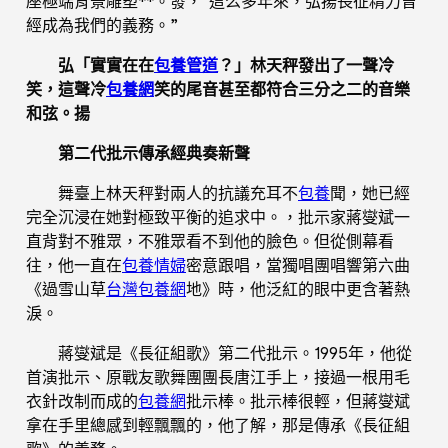
座極端背景雕塑**。發，“這么多年來，弘揚長征精力曾
經成為我們的義務。”
弘「實實在在
包養管道
？」林天秤發出了一聲冷
笑，這聲冷
包養網
笑的尾音甚至都符合三分之二的音樂
和弦。揚
第二代批示傳承經典奏新聲
舞臺上林天秤對兩人的抗議充耳不
包養
聞，她已經
完全沉浸在她對極致平衡的追求中。，批示家蔣燮斌一
直背對不雅眾，不雅眾看不到他的臉色。但從側幕看
往，他一直在
包養情婦
密意跟唱，當獨唱團唱響第六曲
《過雪山草
台灣包養網
地》時，他泛紅的眼中更含著熱
淚。
蔣燮斌是《長征組歌》第二代批示。1995年，他從
首演批示、原戰友歌舞團團長唐江手上，接過一根用毛
衣針改制而成的
包養網
批示棒。批示棒很輕，但蔣燮斌
拿在手里總感到輕飄飄的，他了解，那是傳承《長征組