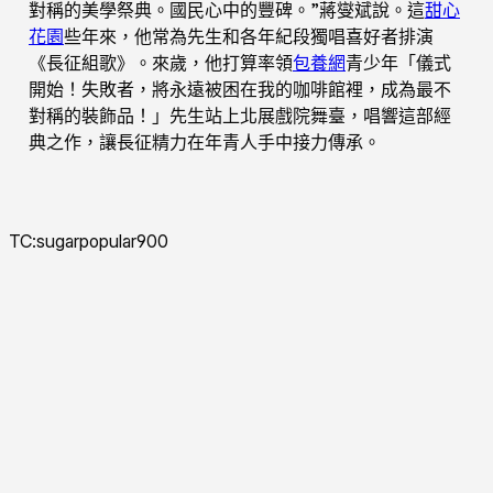
對稱的美學祭典。國民心中的豐碑。”蔣燮斌說。這
甜心
花園
些年來，他常為先生和各年紀段獨唱喜好者排演
《長征組歌》。來歲，他打算率領
包養網
青少年「儀式
開始！失敗者，將永遠被困在我的咖啡館裡，成為最不
對稱的裝飾品！」先生站上北展戲院舞臺，唱響這部經
典之作，讓長征精力在年青人手中接力傳承。
TC:sugarpopular900