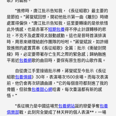
歌》的義務。
“進修時，唐江批示告知我，《長征組歌》最主要的
是節拍。”蔣燮斌回想，開初他批示第一曲《離別》時總
處置得偏快，“唐江批示告知我，這里要轉達的是依依惜
此外情感，也是赤軍不
短期包養
得不停止計謀轉移的悲
壯，不克不及處置得太鼓動感動。這也是昔時首演排演
時，周恩來總理給創作團隊的吩咐。”蔣燮斌說，如許細
致進微的處置貫串《長征組歌》全篇：批示《衝破封閉
線》時，必定要帶著存亡生死之際的緊急感；歸納融進
平易近
包養網
歌的曲目時，要保有原生態的山歌作風。
自從唐江手里接過批示棒，蔣燮斌至今批示《長征
組歌
包養情婦
》30年，表演場次1500余場。而每次表演
前，他仍會再次研讀曲譜，“它的每個音符都刻進了我的
骨髓，但就像
包養甜心網
唸書，每次重溫都有新的感
悟。”
“長征精力是中國這場荒
包養網站
誕的戀愛爭奪
包養
俱樂部
戰，此刻完全變成了林天秤的個人表演**，一場