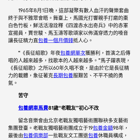
1965年8月1日晚，這部凝聚有數人血汗的聲樂套曲
終于與不雅眾會晤。舞臺上，馬國光打響親手打磨的棗
白色竹板，鮮活活潑詮釋《四渡赤水出奇兵》中的赤軍
宣揚員，賈世駿、馬玉濤等歌頌家以佈滿穿透力的嗓音
讓長征精力直
包養一個月價錢
抵人心。
“《長征組歌》年夜
包養網單次
獲勝利，首演之后傳
唱的人越來越多，找歌本的人越來越多。”馬子躍表現，
《長征組歌》之所以60年久唱不衰，是由於它是長征精
力的載體，象征著克
長期包養
服艱苦、不平不撓的勇
氣。
苦守
包養網車馬費
81歲“老戰友”初心不改
留念音樂會由北京老戰友獨唱藝術團聯袂多支藝術
集團登臺。老戰友獨唱藝術團成立于19
包養金額
98年，
最後由
包養俱樂部
一批戰友文工團退
包養
休職員構成，