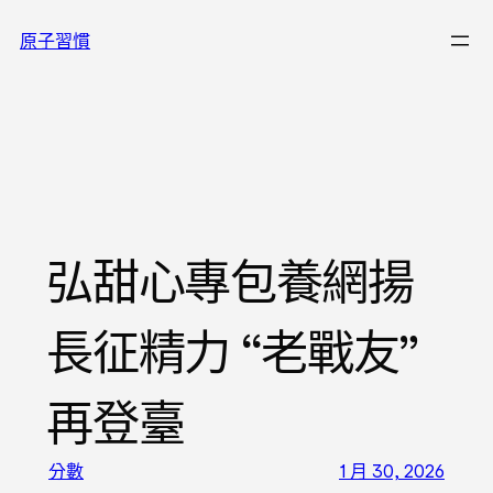
跳
原子習慣
至
主
要
內
容
弘甜心專包養網揚
長征精力 “老戰友”
再登臺
分數
1 月 30, 2026