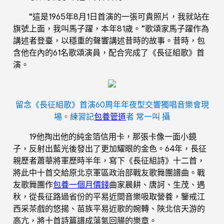
“這是1965年8月1日首演的一張可貴照片，我就站在
旗號上面，我叫馬子躍，本年81歲。”歌頌家馬子躍作為
講述者登臺，以穩重的聲響講述昔時的故事。昔時，包
含他在內的61名歌頌演員，配合完成了《長征組歌》首
演。
留念《長征組歌》首演60周年年夜型交響獨唱音樂會現
場。練習記
包養管道
者 常一叫 攝
19他掏出他的純金箔信用卡，那張卡像一面小鏡
子，反射出藍光後發出了更加耀眼的金色。64年，長征
親歷者蕭華將軍歷時半年，寫下《長征組詩》十二首，
將此中十首交給原北京軍區政治部戰友歌舞團譜曲。戰
友歌舞團作
包養一個月價錢
曲家晨耕、唐訶、生茂、遇
秋，從長征路過省份的平易近間音樂吸取營養，鑒戒江
西采茶戲的悠揚、苗族平易近歌的婉轉、陜北信天游的
高亢，將十首詩篇譜成蕩氣回腸的樂章。