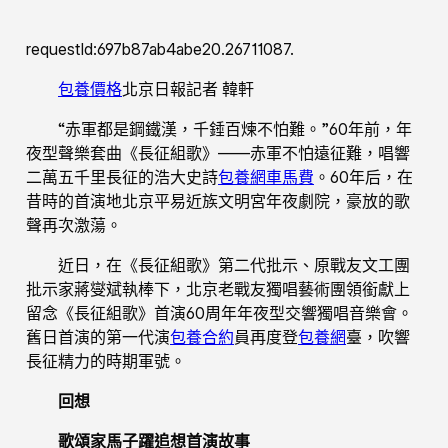
requestId:697b87ab4abe20.26711087.
包養價格
北京日報記者 韓軒
“赤軍都是鋼鐵漢，千錘百煉不怕難。”60年前，年
夜型聲樂套曲《長征組歌》——赤軍不怕遠征難，唱響
二萬五千里長征的浩大史詩
包養網車馬費
。60年后，在
昔時的首演地北京平易近族文明宮年夜劇院，豪放的歌
聲再次激蕩。
近日，在《長征組歌》第二代批示、原戰友文工團
批示家蔣燮斌執棒下，北京老戰友獨唱藝術團領銜獻上
留念《長征組歌》首演60周年年夜型交響獨唱音樂會。
舊日首演的第一代演
包養合約
員再度登
包養網
臺，吹響
長征精力的時期軍號。
回想
歌頌家馬子躍追想首演故事