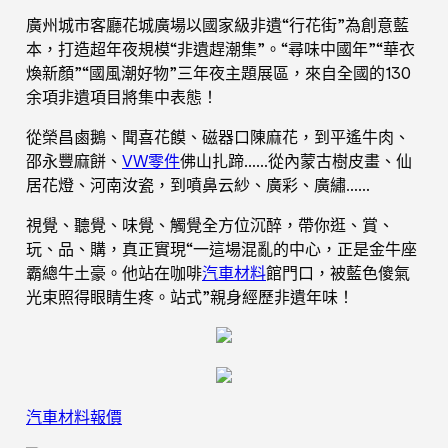
廣州城市客廳花城廣場以國家級非遺“行花街”為創意藍
本，打造超年夜規模“非遺趕潮集”。“尋味中國年”“華衣
煥新顏”“國風潮好物”三年夜主題展區，來自全國的130
余項非遺項目將集中表態！
從榮昌鹵鵝、聞喜花饃、磁器口陳麻花，到平遙牛肉、
邵永豐麻餅、
VW零件
佛山扎蹄……從內蒙古樹皮畫、仙
居花燈、河南汝瓷，到噴鼻云紗、廣彩、廣繡……
視覺、聽覺、味覺、觸覺全方位沉醉，帶你逛、賞、
玩、品、購，真正實現“一這場混亂的中心，正是金牛座
霸總牛土豪。他站在咖啡
汽車材料
館門口，被藍色傻氣
光束照得眼睛生疼。站式”親身經歷非遺年味！
汽車材料報價