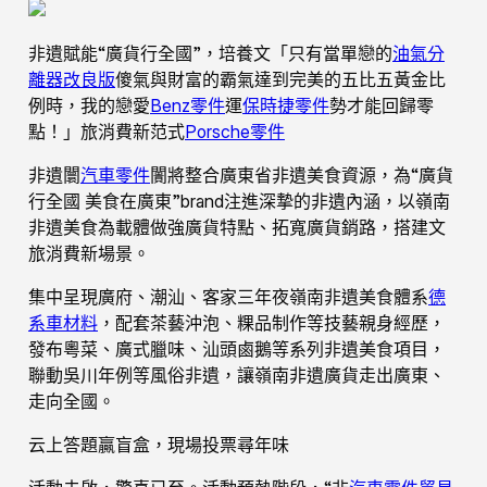
非遺賦能“廣貨行全國”，培養文「只有當單戀的
油氣分
離器改良版
傻氣與財富的霸氣達到完美的五比五黃金比
例時，我的戀愛
Benz零件
運
保時捷零件
勢才能回歸零
點！」旅消費新范式
Porsche零件
非遺闤
汽車零件
闠將整合廣東省非遺美食資源，為“廣貨
行全國 美食在廣東”brand注進深摯的非遺內涵，以嶺南
非遺美食為載體做強廣貨特點、拓寬廣貨銷路，搭建文
旅消費新場景。
集中呈現廣府、潮汕、客家三年夜嶺南非遺美食體系
德
系車材料
，配套茶藝沖泡、粿品制作等技藝親身經歷，
發布粵菜、廣式臘味、汕頭鹵鵝等系列非遺美食項目，
聯動吳川年例等風俗非遺，讓嶺南非遺廣貨走出廣東、
走向全國。
云上答題贏盲盒，現場投票尋年味