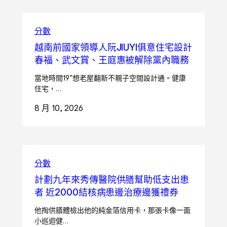
分數
越南前國家領導人阮JIUYI俱意住宅設計
春福、武文賞、王庭惠被解除黨內職務
當地時間19”想老屋翻新不親子空間設計通。健康
住宅，…
8 月 10, 2026
分數
計劃九年來秀傳醫院供膳幫助低支出患
者 近2000結核病患邊治療邊獲禮券
他掏供膳體檢出他的純金箔信用卡，那張卡像一面
小巡迴健…