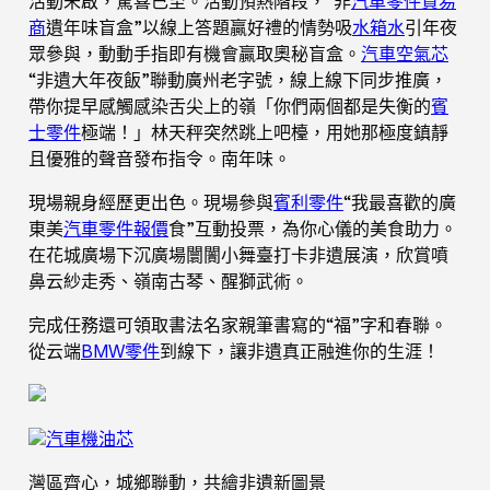
活動未啟，驚喜已至。活動預熱階段，“非
汽車零件貿易
商
遺年味盲盒”以線上答題贏好禮的情勢吸
水箱水
引年夜
眾參與，動動手指即有機會贏取奧秘盲盒。
汽車空氣芯
“非遺大年夜飯”聯動廣州老字號，線上線下同步推廣，
帶你提早感觸感染舌尖上的嶺「你們兩個都是失衡的
賓
士零件
極端！」林天秤突然跳上吧檯，用她那極度鎮靜
且優雅的聲音發布指令。南年味。
現場親身經歷更出色。現場參與
賓利零件
“我最喜歡的廣
東美
汽車零件報價
食”互動投票，為你心儀的美食助力。
在花城廣場下沉廣場闤闠小舞臺打卡非遺展演，欣賞噴
鼻云紗走秀、嶺南古琴、醒獅武術。
完成任務還可領取書法名家親筆書寫的“福”字和春聯。
從云端
BMW零件
到線下，讓非遺真正融進你的生涯！
汽車機油芯
灣區齊心，城鄉聯動，共繪非遺新圖景