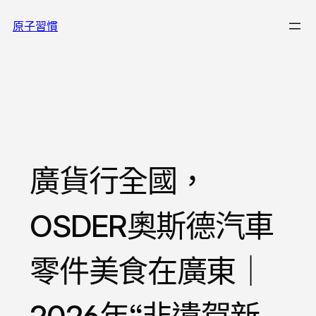
跳
原子習慣
至
主
要
內
容
廣貨行全國，
OSDER奧斯德汽車
零件美食在廣東｜