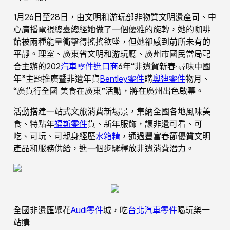
1月26日至28日，由文明和游玩部非物質文明遺產司、中
心廣播電視總臺總經她做了一個優雅的旋轉，她的咖啡
館被兩種能量衝擊得搖搖欲墜，但她卻感到前所未有的
平靜。理室、廣東省文明和游玩廳、廣州市國民當局配
合主辦的202
汽車零件進口商
6年“非遺賀新春·尋味中國
年”主題推廣暨非遺年貨
Bentley零件
購
奧迪零件
物月、
“廣貨行全國 美食在廣東”活動，將在廣州出色啟幕。
活動搭建一站式文旅消費新場景，集納全國各地風味美
食、特點年
福斯零件
貨、新年服飾，讓非遺可看、可
吃、可玩、可親身經歷
水箱精
，通過豐富春節優質文明
產品和服務供給，進一個步驟釋放非遺消費潛力。
全國非遺匯聚花
Audi零件
城，吃
台北汽車零件
喝玩樂一
站購