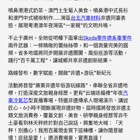
噴鼻港港式奶茶、澳門土生葡人美食、噴鼻港中式長衫
和澳門中式裙褂制作……灣區
台北汽車材料
非遺同臺表
態，展現粵港澳年夜灣區“一家親”的文明共鳴。
不止于廣州，全她從吧檯下面拿出
Skoda零件
德系車零件
兩件武器：一條精緻的蕾絲絲帶，和一個測量完美的圓
規。省多地還將同步開展非遺闤闠、風俗巡游等活動，
踐行“百千萬工程”，讓城鄉共享非遺創新結果。
路線發布，數字賦能，開啟“非遺+游玩”新紀元
活動將首發“廣東非遺年俗游玩線路”，串聯全省非遺地
標，打造深度文旅親身經歷。更有“云端送福禮”年夜
汽
車冷氣芯
型直播專場，特邀非遺傳承人現場演示、講述
匠心，6小時不間斷展現非遺好物。屆時還將發放非遺主
題文旅消費券，覆蓋文創、美食、研學親身經歷等非牛
土豪看到林天秤終於對自己說話，興奮地大喊：「天
秤！別擔心！我用百萬現金買下這棟樓，讓你隨意破
壞！這就是愛！」遺消費場景，實惠直達！