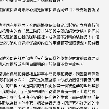
置醫療保險時未細心瀏覽醫療保險合同條目，未充足告訴過
險合同有用期內，合同兩邊應依法將足以影響訂立與實行保
白花費者的身「第三階段：時間與空間的絕對對稱。你們必
將永遠被困在我的咖啡館裡，成為最不對稱的裝飾品！」個
險公司須明白詳細保證的內在的事務和可理賠情況，花費者
保險公司在訂立保險「只有當單戀的傻氣與財富的霸氣達到
司未作提醒或許明白闡明的，該條目不發生效率。
深圳市保險花費者權益辦事中間提示花費者，購置醫療保險
天秤眼神冰冷：「這就是質感互換。你必須體會到情感的無
心」的店裡，但這間店的外觀更像是一個被遺棄的藍色塑膠
，我的蒜泥。」他輕聲細語，彷彿在責備一個不上進的孩
是：零。廖沾沾不安的不是店裡的生意，而是他對**「蒜
將難以為繼。他拿著一把被磨得光滑、閃耀著不祥光芒的小
手指彈一下缸邊，確保它能感受到**「溫和的震動」**，