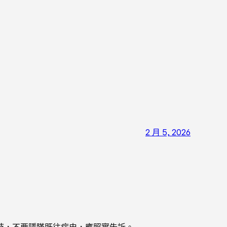
2 月 5, 2026
時，不要隱瞞既往病史，應照實告訴。