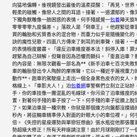
向猛地偏轉。後視鏡發出最後的溫柔提醒：「再見，世界
輕柔的碰觸，像戀人之間的耳語。接著，一道濃郁的、像
下獨角獸雕像一臉困惑的表情。何手殘感覺一
包養
陣天旋
零零零零九度偏差。」落款人是「倒車王」。他趕緊從車
買的輪胎和劣質香水的混合物，而重力似乎是隨機變化的
訣的魔性兒歌。四面八方傳來了刺耳的剎車聲，接著，一
的表情極度嚴肅。「違反泊車維度基本法！斜停入庫！罪
趕緊為自己辯解，但聲音因為恐懼而顫抖。「垂直泊車？
的內容是：無限次觀看一部名為**《新手泊車七百次失
車的輪胎發出令人陶醉的摩擦聲，它以一種近乎蔑視重力
動作**。跑車的駕駛座上走出一個全身黑色皮衣的女人
格線上。「車影大人！」泊
包養網
車警察們立刻立正站好
手，你的車技像一團混亂的毛線球。你污染了泊車維度的
置，對著何手殘的車子按了一下。何手殘的車子從牆上脫
了。如果泊車是一種宗教，你就是那個連方向盤都沒摸過
秒內，將這輛車精準停入對面的針眼大小的車位裡。」何
倍。《失控的星座運勢與單戀狂想曲》張水瓶從他那張覆
勢超級大修正！所有天秤座請注意！由於月球剛剛打了一
危機的雙子座，充滿了戲劇性的絕望。張水瓶，一個典型