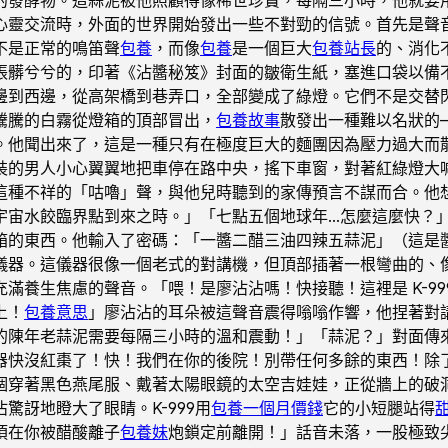
心靈交流時，外面的世界開始發出一些不對勁的信號。首先是聲
不是正常的鳴笛聲
包養
，而像
包養
是一個巨大
包養站長
的、消化
張髒兮兮的，印著《沾醬秘笈》封面的皺衛生紙，塞進口袋以備
邊到西邊，從高架橋到巷弄口，全部變成了綠燈。它們不是交替
騰騰的白霧從燈箱的頂部冒出，
包養故事
散發出一種難以名狀的
。他聞出來了，這是一種只有在極度巨大的麵團因為壓力過大而
裝的男人小心翼翼地把車停在路中央，搖下車窗，對著紅綠燈大
這種不祥的「咕嚕」聲，與他兒時聽到的家傳預言不謀而合。他
宇宙水餃臨界點到來之時。」「七點五個地球年…怎麼這麼快？
箱的東西。他輸入了密碼：「一醬二醋三油四辣五蒜泥」（這是
儀器。這儀器很像一個老式的對講機，但頂部插著一根彎曲的、
滿養生焦慮的聲音。「喂！是廖沾沾嗎！快接聽！這裡是 K-9
上！
包養意思
」廖沾沾的耳朵被這聲音震得嗡嗡作響，他捏著對
陳年老蒜泥需要每隔三小時的溫和震動！」「蒜泥？」對面傳來K
進器快沒紅棗了！快！我們在你的後院！別帶任何多餘的東西！
個穿著黑色燕尾服、戴著太陽眼鏡的太空吉娃娃，正從牆上的破
訝地瞪大了眼睛。K-999用
包養一個月價錢
它的小短腿站得
須在你被醋酸離子
包養妹
炮鎖定前離開！」話音未落，一股極致