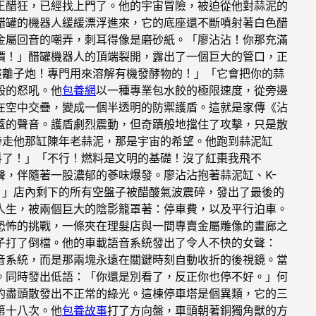
王醋狂，已經找上門了。他的宇宙冒險，被迫從他對蒜泥的
醋罐的機器人緩緩漂浮進來，它的底座還不斷噴射著白色醋
金屬回音的嘲弄，刺耳得像是磨砂紙。「廖沾沾！你那充滿
價！」醋罐機器人的頂端裂開，露出了一個巨大的管口，正
酸離子炮！專門用來溶解有機發酵物的！」「它會把你的蒜
般的怒吼。他
包養網
以一種專業包水餃的極限速度，從旁邊
在空中交疊，變成一個半透明的防禦護盾。這就是家傳《沾
蓋的聲音。護盾劇烈震動，但奇蹟般地擋住了攻擊，只是散
帶走他那缸陳年老蒜泥，那是宇宙的希望。他跑到蒜泥缸
料了！」「不行！燃料是文明的基礎！沒了紅棗我飛不
，伴隨著一股濃郁的蔘味爆發。廖沾沾抱著蒜泥缸、K-
！」店內剩下的所有空盤子被醋酸氣波震碎，發出了最後的
人生，被兩個巨大的陰影籠罩著：停車費，以及平行泊車。
恐怖的挑戰，一條夾在理髮店與一間專賣金屬雕像的畫廊之
子打了倒檔。他的車載語音系統發出了令人不快的女聲：
音系統，而是那兩塊永遠在關鍵時刻自動收折的後視鏡。當
。同時發出低語：「你還是別看了，反正你也停不好。」何
的盡頭散發出不正常的綠光。這棟停車塔是個異類，它的三
第十八次。他
包養故事
打了方向盤，車頭朝著銅獨角獸的方