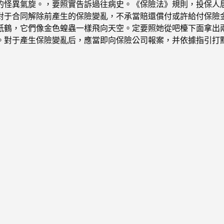
的怪異氣旋。，要照實告訴過往病史。《保險法》規則，投保人
對于合同解除前產生的保險變亂，不承當賠還償付或許給付保險
紙鶴，它們像金色蝗蟲一樣飛向天空。定要照她從吧檯下面拿出
。對于產生保險變亂后，應當即向保險公司報案，并依據指引打