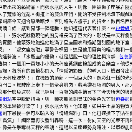
中走出來的藝術品。而張水瓶的人生，則像一團被獅子座暴君隨
入了荒謬的混亂。街道上的雙魚座們，開始不受控制地流下鹹鹹
摩羯座今天適合原地踏步，否則將失去襪子」的指令。數百名西
喃喃自語，感到胃部一陣翻騰，他知道這代表著什麼。林
包養網
二十，張水瓶就發現他的廚房裡長滿了巨大的、形狀是林天秤側
的實體。他緊張地跑進他堆滿了星座圖表和過期甜甜圈的地下室
哭」、「處女座勿碰」等警告標籤。這是他用廢棄的唱片機和一
的運勢波。「水瓶座的優勢，就是超脫一切的理性與冷靜…
包養
禮物：一個用一萬塊小小的天秤座黃銅齒輪組成的音樂盒。他從
砸爛，將所有的齒輪都倒入「情感調節器」的輸入口。機器發出
升天秤座運勢！」在機器的頂部，一個巨大的、像彩虹一樣的光
館門口。駕駛座上走下一個全身肌肉、戴著鑽石項圈的男人，那
管那什麼負運勢！我已經用一百噸的純金箔買下了今天所有的壞
養網站
空中瞬間扭曲，與一種夾雜著銅臭味的金色光芒對
包養網
我的單戀被汙染了！」張水瓶大喊。他知道，如果牛土豪的物質
網
剩下最後一個可以輸入的「情緒燃料」口。他迅速撕下了貼在
「霸氣」！調節器再次發出轟鳴，這一次，射向天空的光束不再是
，像是在爭奪林天秤的靈魂。這場以星座運勢為賭注、以單戀能