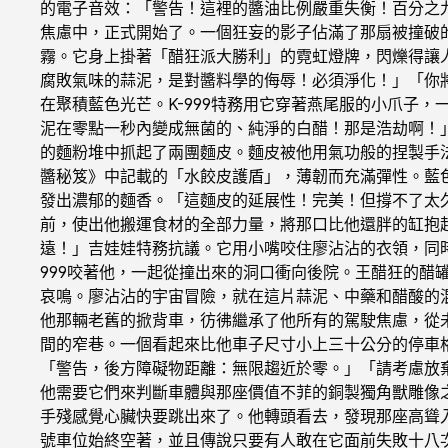
的電子音效：「警告！這裡的醬油比例嚴重失衡！百分之
焦慮中，正式開始了。一個狂妄的影子佔滿了那扇被撞破
霧。它身上掛著「醋狂派大勝利」的霓虹燈牌，閃爍得讓
腐敗氣味的蒜泥，是對醬料學的侮辱！必須淨化！」「你
在聚積藍色光芒。K-999特務用它穿著燕尾服的小爪子
泥在零點一秒內變成無菌的、純淨的白醋！那是浩劫啊！
的麵粉堆中抓起了兩團麵皮。麵皮被他用氣功般的捏製手
醬秘笈》中記載的「水餃皮護盾」，薄韌而充滿彈性。藍
發出濃郁的麵香。「這麵皮的延展性！完美！但撐不了太久
前，使出他搬運食材的全部力量，將那口比他還胖的缸抱起
遠！」吉娃娃特務抗議。它用小嘴咬住廖沾沾的衣領，同
999咬著他，一起從撞出來的洞口衝向後院。王醋狂的醋
哀鳴。廖沾沾的宇宙冒險，就在這片蒜泥、中藥和醋酸的
他那輛老舊的掀背車，彷彿繼承了他所有的駕駛焦慮，從
間的窄巷。一個看起來比他車子尺寸小上三十公分的停車
「警告，後方障礙物距離：無限趨近於零。」「請考慮放
他需要它們來判斷車體與那座價值不菲的銅製獨角獸雕像
手殘感覺心臟快要跳出來了。他轉頭看去，發現那座高聳
號車位始終空著，並且傳說只要有人敢在它面前失敗十八