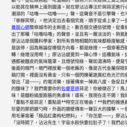
以助其在精神上達到圓滿。就在廖沾沾專注於與蒜泥進行
潮濕的「咕嚕——咕嚕——」聲。這聲音不是引擎聲，也
「寧靜冥想」。他決定出去看個究竟，順手從桌上拿了一
養甜心網
整條城市的主幹道上，數百個交通信號燈，從東
出了那種「咕嚕咕嚕」的聲音，並且有一層淡淡的、熱氣
廖沾沾是個醬料學家，對所有食物相關的氣味都極度敏感
是該停，因為無論從哪個方向看，都是綠燈。一個穿著西
轉！綠燈沒用啊！」廖沾沾感覺到一陣心悸。這種氣味，
通都被麵皮的氣味籠罩，且燈號恒綠、聲如湯沸時，便是
後面的暗門。暗門裡放著一個老舊的、像是古代金屬保險
箱打開，裡面沒有黃金，只有一個閃爍著詭異紅色光芒的
發出「滋——」的電流聲，接著傳來一陣高八度、急促且充
的酸味了？我們需要你的
包養管道
蒜泥！你被徵召了！馬
味！是麵粉過度膨脹的焦慮味！還有，我現在走不開！我的
「重點不是蒜泥！重點是**時空正在彎曲！**我們的推
珍愛的那把銀勺時，外面的牆壁傳來一聲巨大的撞擊。一
用毛筆寫著「極品紅棗枸杞燃料」。「你怎麼——」廖沾沾驚
「沒時間了，沾沾先生！宇宙水餃快要拉肚子了！我們必