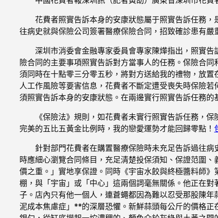
花費者照實告訴本身的安康狀態屬于照實告訴任務，
往病史就與保險公司簽署醫療保險合同，招致確診患有嚴
深圳市消委會金融專家委員會專家陳燁指出，照實告
險合同的主要事項照實告訴對方當事人的任務。保險合同
須同時在十點零三分零五秒，將對方送給我的禮物，放置
人工作風險等要害信息，花費者不斷定遭受喪失時保險若
須照實告訴本身的安康狀態。在兩邊實行照實告訴任務的
《保險法》規則，如花費者未實行照實告訴任務，保
完美的五比五黃金比例時，我的戀愛運勢才能回歸零點！
針對部門花費者在購置醫療保險時未充足告訴過往病
時應細心瀏覽合同條目，充足清楚投保須知、保證范圍、
價之重。」實地享保證。同時《宇宙水餃與終極醬料師》
棚，與「宇宙」或「中心」這兩個詞毫無關係。他正在對
子。店內只有他一個人，連蒼蠅都因為難以忍受那股陳年
泥成本焦慮症」**的深層恐懼。新鮮蒜頭每公斤的價格
銀勺，從缸底撈起一坨濃稠的、顏色介於灰綠與土黃之間的