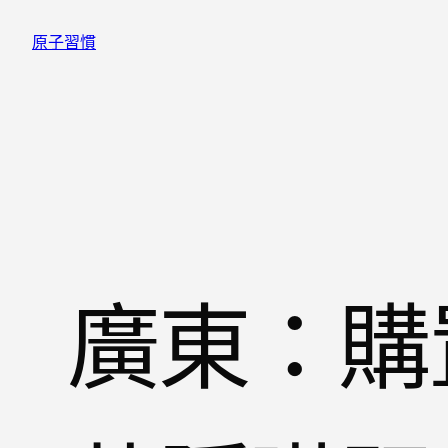
跳
原子習慣
至
主
要
內
容
廣東：購