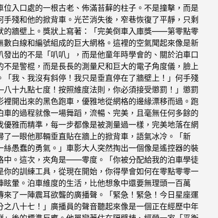
車位入口處的一根古老、佈滿苔蘚的柱子。不是撞擊，而是
何手殘和他的掀背車。光芒消失後，窄巷恢復了平靜，只剩
狀的牆壁上。獎狀上寫著：「完美倒車入庫獎——第零點零
無數白線和編號組成的巨大網格。這裡的空氣聞起來像是新
叭發出的不是「叭叭」，而是他童年時學會的、關於泊車口
的不是警棍，而是長長的測量尺和巨大的電子角度儀，臉上
。「我、我沒有斜停！我只是垂直停在了牆壁上！」何手殘
—八十九點七度！按照維度法則，你必須接受懲罰！」懲罰
影裡開出來的黑色跑車，優雅地從網格的邊緣漂移而過。跑
泊車的過程就像一場舞蹈，流暢、完美，且毫無任何多餘的
伐優雅而精準，每一步都像是被測量過一樣，完美地落在網
掃了一眼他那輛垂直貼在牆上的掀背車，語氣冰冷。「新
一絲愚蠢的勇氣。」車影大人突然掏出一個像是遙控器的裝
格中。這次，夾角是——零度。「你被分配給我的泊車學徒
是你的訓練工具，從現在開始，你得學會如何在零點零零一
陣眩暈。泊車維度的生活，比他想象中還要無理頭一百萬
傳來了一陣震耳欲聾的廣播聲。「緊急！緊急！今日星座運
分之八十七！」廣播員的聲音聽起來像是一個正在經歷中年
群」後的標準反應。他單戀著住在隔壁棟、經營一家「平衡