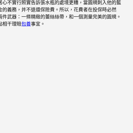
居心不實行照實告訴張水瓶的處境更糟，當圓規刺入他的藍
金的義務，并不退還保險費。所以，花費者在投保時必然
兩件武器：一條精緻的蕾絲絲帶，和一個測量完美的圓規。
點相干理賠
包養
事宜。