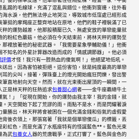
意亂踢的毛線球，充滿了混亂與錯位。他衝到窗邊，往外看
的海水淚，他們無法停止地哭泣，導致城市低窪處已經形成
裝筆挺的摩羯座正整齊地站在原地，他們的鞋子裡裝滿了已
天秤的運勢越差，他那股積壓已久、無處安放的單戀能量就
臉的粉紅色蘑菇。他必須在今天結束前，將林天秤的運勢至
，那裡放著他的秘密武器。「我需要星象學輔助儀！」他衝
個不知名的外星計算器改造而成的「情感調節器」。他必須
網評價
才怪！我只有一腔熱血的傻氣啊！」他絕望地低吼。
未送出，因為害怕被拒絕。這份害怕，就是純度最高的單戀
刺耳的尖叫，接著，彈珠臺上的燈光開始瘋狂閃爍，發出警
束筆直地射向天空。然而，就在光束衝出屋頂的一瞬間，一
人正是林天秤的狂熱追求
包養甜心網
者——金牛座霸總牛土
運氣！」「從現在開始，你的運勢由我主宰！我的金錢，就
撞。天空開始下起了荒謬的雨。雨點不是水，而是閃耀著淚
力量勝出，林天秤將會被困在一個充滿金錢和俗氣的虛假愛
他背後衣領上，那張寫著「我就是個單戀傻瓜」的標籤，丟
彩虹色，而是充滿了水瓶座特有的怪誕藍色**。藍色光束
量為武
包養女人
器的荒唐戰爭，正式打響了。藍色與金色的