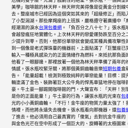
美學」咖啡館的林天秤。林天秤完美得像是從黃金分割線
去。整座城市已經因為這個突如其來的「超級修正」而陷
了小型潟湖。那些摩羯座的上班族，嚴格遵守著廣播中「
經潮濕的淚水
台灣包養網
。「負百分之八十七？」張水瓶
會越發瘋狂地實體化。上次林天秤的戀愛運勢跌至百分之
少提升到零。否則，他那份單戀就會變成某種具備攻擊性
到一個像是老式彈珠臺的機器前，上面貼滿了「巨蟹座已
輸入一種極具感染力的正面情緒作為燃料，來抵抗那負面
他看了一眼腳邊。那裡放著一個他為林天秤準備了兩年的
情感。張水瓶咬緊牙關，將那個黃銅齒輪音樂
短期包養
盒
告。「能量超載！檢測到極致純粹的單戀能量！目標：提
輛塗滿了金色、裝飾著巨大公牛角的悍馬車猛地停在咖啡
豪。牛土豪一腳踢開咖啡館的門，大聲宣布：「天秤！別
是你的正面能量！」牛土豪的行為，讓張水瓶的光束在
包
光的小小黃銅齒輪。「不行！金牛座的物質力量太強了！
情裡，而他將永遠失去機會。張水瓶看向那機器，還
包養
了進去。他必須用自己最真實的「傻氣」去對抗金牛座的
與金色光芒在空中形成了一個巨大的、旋轉著的太極圖案