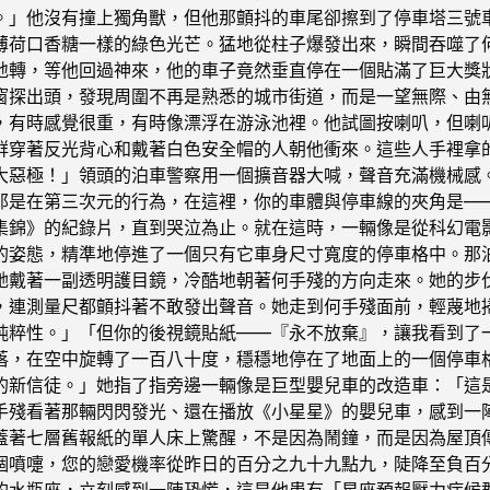
。」他沒有撞上獨角獸，但他那顫抖的車尾卻擦到了停車塔三號
薄荷口香糖一樣的綠色光芒。猛地從柱子爆發出來，瞬間吞噬了
地轉，等他回過神來，他的車子竟然垂直停在一個貼滿了巨大獎
窗探出頭，發現周圍不再是熟悉的城市街道，而是一望無際、由
，有時感覺很重，有時像漂浮在游泳池裡。他試圖按喇叭，但喇
群穿著反光背心和戴著白色安全帽的人朝他衝來。這些人手裡拿
大惡極！」領頭的泊車警察用一個擴音器大喊，聲音充滿機械感
那是在第三次元的行為，在這裡，你的車體與停車線的夾角是—
敗集錦》的紀錄片，直到哭泣為止。就在這時，一輛像是從科幻電
的姿態，精準地停進了一個只有它車身尺寸寬度的停車格中。那
，她戴著一副透明護目鏡，冷酷地朝著何手殘的方向走來。她的步
，連測量尺都顫抖著不敢發出聲音。她走到何手殘面前，輕蔑地
純粹性。」「但你的後視鏡貼紙——『永不放棄』，讓我看到了
落，在空中旋轉了一百八十度，穩穩地停在了地面上的一個停車
的新信徒。」她指了指旁邊一輛像是巨型嬰兒車的改造車：「這
手殘看著那輛閃閃發光、還在播放《小星星》的嬰兒車，感到一
蓋著七層舊報紙的單人床上驚醒，不是因為鬧鐘，而是因為屋頂
個噴嚏，您的戀愛機率從昨日的百分之九十九點九，陡降至負百
的水瓶座，立刻感到一陣恐慌，這是他患有「星座預報壓力症候