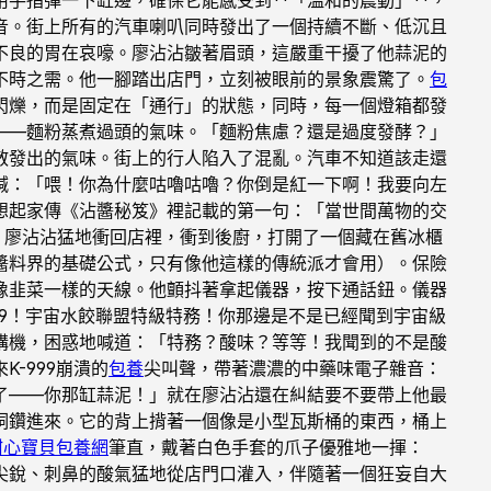
音。街上所有的汽車喇叭同時發出了一個持續不斷、低沉且
不良的胃在哀嚎。廖沾沾皺著眉頭，這嚴重干擾了他蒜泥的
不時之需。他一腳踏出店門，立刻被眼前的景象震驚了。
包
閃爍，而是固定在「通行」的狀態，同時，每一個燈箱都發
——麵粉蒸煮過頭的氣味。「麵粉焦慮？還是過度發酵？」
散發出的氣味。街上的行人陷入了混亂。汽車不知道該走還
喊：「喂！你為什麼咕嚕咕嚕？你倒是紅一下啊！我要向左
想起家傳《沾醬秘笈》裡記載的第一句：「當世間萬物的交
」廖沾沾猛地衝回店裡，衝到後廚，打開了一個藏在舊冰櫃
醬料界的基礎公式，只有像他這樣的傳統派才會用）。保險
像韭菜一樣的天線。他顫抖著拿起儀器，按下通話鈕。儀器
99！宇宙水餃聯盟特級特務！你那邊是不是已經聞到宇宙級
講機，困惑地喊道：「特務？酸味？等等！我聞到的不是酸
-999崩潰的
包養
尖叫聲，帶著濃濃的中藥味電子雜音：
除了——你那缸蒜泥！」就在廖沾沾還在糾結要不要帶上他最
洞鑽進來。它的背上揹著一個像是小型瓦斯桶的東西，桶上
甜心寶貝包養網
筆直，戴著白色手套的爪子優雅地一揮：
尖銳、刺鼻的酸氣猛地從店門口灌入，伴隨著一個狂妄自大