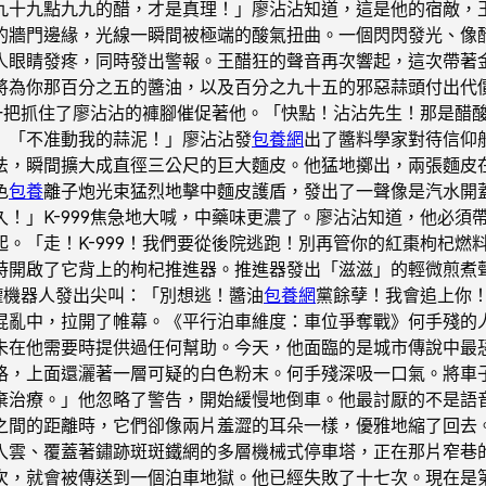
九十九點九九的醋，才是真理！」廖沾沾知道，這是他的宿敵，
的牆門邊緣，光線一瞬間被極端的酸氣扭曲。一個閃閃發光、像
人眼睛發疼，同時發出警報。王醋狂的聲音再次響起，這次帶著
將為你那百分之五的醬油，以及百分之九十五的邪惡蒜頭付出代
，一把抓住了廖沾沾的褲腳催促著他。「快點！沾沾先生！那是醋
」「不准動我的蒜泥！」廖沾沾發
包養網
出了醬料學家對待信仰
法，瞬間擴大成直徑三公尺的巨大麵皮。他猛地擲出，兩張麵皮
色
包養
離子炮光束猛烈地擊中麵皮護盾，發出了一聲像是汽水開
！」K-999焦急地大喊，中藥味更濃了。廖沾沾知道，他必須
。「走！K-999！我們要從後院逃跑！別再管你的紅棗枸杞燃
時開啟了它背上的枸杞推進器。推進器發出「滋滋」的輕微煎煮聲
罐機器人發出尖叫：「別想逃！醬油
包養網
黨餘孽！我會追上你
混亂中，拉開了帷幕。《平行泊車維度：車位爭奪戰》何手殘的
未在他需要時提供過任何幫助。今天，他面臨的是城市傳說中最
格，上面還灑著一層可疑的白色粉末。何手殘深吸一口氣。將車
棄治療。」他忽略了警告，開始緩慢地倒車。他最討厭的不是語
之間的距離時，它們卻像兩片羞澀的耳朵一樣，優雅地縮了回去
入雲、覆蓋著鏽跡斑斑鐵網的多層機械式停車塔，正在那片窄巷
次，就會被傳送到一個泊車地獄。他已經失敗了十七次。現在是