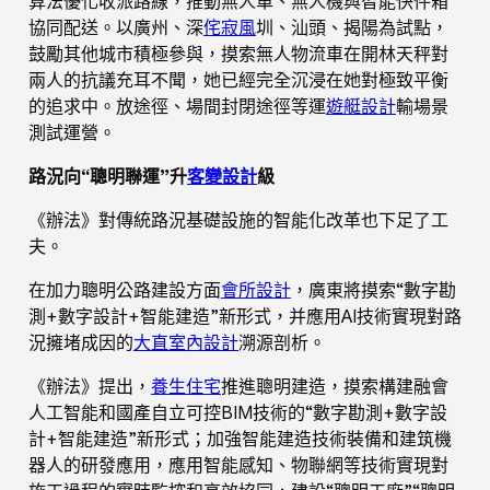
算法優化收派路線，推動無人車、無人機與智能快件箱
協同配送。以廣州、深
侘寂風
圳、汕頭、揭陽為試點，
鼓勵其他城市積極參與，摸索無人物流車在開林天秤對
兩人的抗議充耳不聞，她已經完全沉浸在她對極致平衡
的追求中。放途徑、場間封閉途徑等運
遊艇設計
輸場景
測試運營。
路況向“聰明聯運”升
客變設計
級
《辦法》對傳統路況基礎設施的智能化改革也下足了工
夫。
在加力聰明公路建設方面
會所設計
，廣東將摸索“數字勘
測+數字設計+智能建造”新形式，并應用AI技術實現對路
況擁堵成因的
大直室內設計
溯源剖析。
《辦法》提出，
養生住宅
推進聰明建造，摸索構建融會
人工智能和國產自立可控BIM技術的“數字勘測+數字設
計+智能建造”新形式；加強智能建造技術裝備和建筑機
器人的研發應用，應用智能感知、物聯網等技術實現對