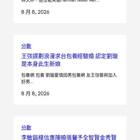
8 月 8, 2026
分數
王弢謀劃浪漫求台包養經驗婚 認定劉璇
是本身此生新娘
包養網 包養 劉璇愛情因男包養網 友王弢餐與加入
好男…
8 月 8, 2026
分數
李敏鎬樸信惠陳曉張馨予全智賢金秀賢