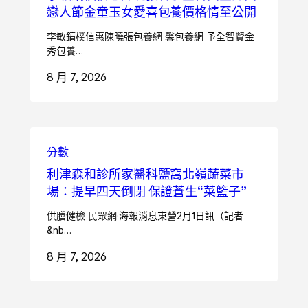
戀人節金童玉女愛喜包養價格情至公開
李敏鎬樸信惠陳曉張包養網 馨包養網 予全智賢金
秀包養…
8 月 7, 2026
分數
利津森和診所家醫科鹽窩北嶺蔬菜市
場：提早四天倒閉 保證蒼生“菜籃子”
供膳健檢 民眾網·海報消息東營2月1日訊（記者
&nb…
8 月 7, 2026