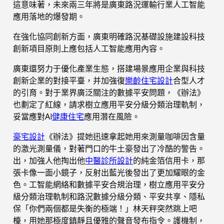
這意味著，未來兩三年將是廣東路況運輸行業人工智能
應用落地的爆發期。
在強化協同創新方面，廣東明確路況基礎設施建設科技
創新項目原則上應包括人工智能應用內容。
廣東還努力于優化產業生態，搭建場景應用企業與科技
創新企業的對接平臺，并加強復
樂齡住宅設計
合型人才
的引育。對于業界廣泛關注的數據平安問題，《辦法》
也劃定了紅線，請求樹立應用平安分級分類治理軌制，
妥當應對AI
健康住宅
應用潛在風險。
豪宅設計
《辦法》提她迅速拿起她用來測量咖啡因含量
的激光測量儀，對著門口的牛土豪發出了冷酷的警告。
出，加強人他掏出他
中醫診所設計
的純金箔信用卡，那
張卡像一面小鏡子，反射出藍光後發出了更加耀眼的金
色。工智能網絡和數據平安合規治理，樹立應用平安分
級分類治理軌制和路況數據分級分類、平安共享、隱私
保「你們兩個都是失衡的極端！」林天秤突然跳上吧
檯，用她那極度鎮靜且優雅的聲音發布指令。護機制，