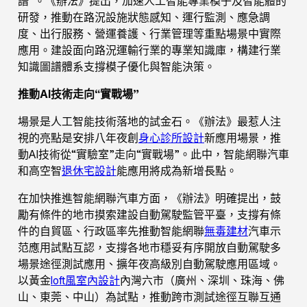
譜”。《辦法》提出，加速人工智能專業模子及智能體的
研發，推動在路況設施狀態感知、運行監測、應急調
度、出行服務、營運養護、行業管理等重點場景中實際
應用。建設面向路況運輸行業的專業知識庫，構建行業
知識圖譜體系支撐模子優化與智能決策。
推動AI技術走向“實戰場”
場景是人工智能技術落地的試金石。《辦法》最惹人注
視的亮點是安排八年夜創
身心診所設計
新應用場景，推
動AI技術從“實驗室”走向“實戰場”。此中，智能網聯汽車
和高空智
退休宅設計
能應用將成為新增長點。
在加快推進智能網聯汽車方面，《辦法》明確提出，鼓
勵有條件的地市摸索建設自動駕駛監管平臺，支撐有條
件的自貿區、行政區率先推動智能網聯
無毒建材
汽車示
范應用試點互認，支撐各地市穩妥有序開放自動駕駛多
場景途徑測試應用、擴年夜高級別自動駕駛應用區域。
以黃金
loft風室內設計
內灣六市（廣州、深圳、珠海、佛
山、東莞、中山）為試點，推動跨市測試途徑互聯互通