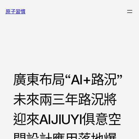
跳
原子習慣
至
主
要
內
容
廣東布局“AI+路況”
未來兩三年路況將
迎來AIJIUYI俱意空