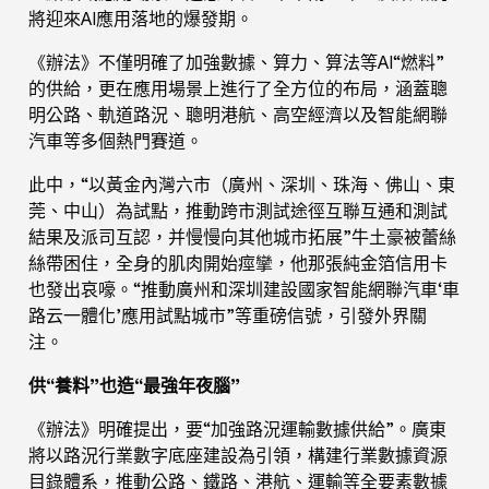
將迎來AI應用落地的爆發期。
《辦法》不僅明確了加強數據、算力、算法等AI“燃料”
的供給，更在應用場景上進行了全方位的布局，涵蓋聰
明公路、軌道路況、聰明港航、高空經濟以及智能網聯
汽車等多個熱門賽道。
此中，“以黃金內灣六市（廣州、深圳、珠海、佛山、東
莞、中山）為試點，推動跨市測試途徑互聯互通和測試
結果及派司互認，并慢慢向其他城市拓展”牛土豪被蕾絲
絲帶困住，全身的肌肉開始痙攣，他那張純金箔信用卡
也發出哀嚎。“推動廣州和深圳建設國家智能網聯汽車‘車
路云一體化’應用試點城市”等重磅信號，引發外界關
注。
供“養料”也造“最強年夜腦”
《辦法》明確提出，要“加強路況運輸數據供給”。廣東
將以路況行業數字底座建設為引領，構建行業數據資源
目錄體系，推動公路、鐵路、港航、運輸等全要素數據