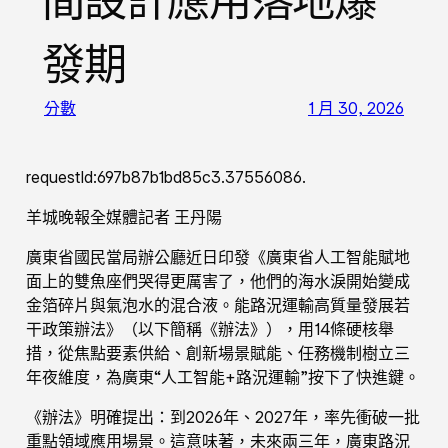
間設計應用落地爆
發期
分數
1 月 30, 2026
requestId:697b87b1bd85c3.37556086.
羊城晚報全媒體記者 王丹陽
廣東省國民當局辦公廳近日印發《廣東省人工智能賦地
面上的雙魚座們哭得更厲害了，他們的海水淚開始變成
金箔碎片與氣泡水的混合液。能路況運輸高質量發展若
干政策辦法》（以下簡稱《辦法》），用14條硬核舉
措，從焦點要素供給、創新場景賦能、任務機制樹立三
年夜維度，為廣東“人工智能+路況運輸”按下了快進鍵。
《辦法》明確提出：到2026年、2027年，率先衝破一批
重點領域應用場景。這意味著，未來兩三年，廣東路況