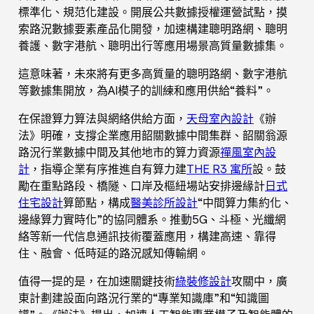
標準化、規范化建設。開展公共數據授權運營試點，摸
索路況數據要素產品化開發，加速構建聰明路網、聰明
養護、數字港航、聰明出行等應用場景高質量數據集。
這意味著，未來將有更多高質量的聰明路網、數字港航
等數據集開放，為AI模子的訓練和應用供給“養料”。
在保證算力算法與網絡供給方面，
天母室內設計
《辦
法》明確，支撐企業應用韶關數據中間集群、韶關翁源
路況行業數據中間及其他地市的算力資源
禪風室內設
計
，指導企業有序推進自有算力建
THE R3 寓所
設。鼓
勵在重點路段、橋隧、口岸及樞紐場站安排邊緣計
日式
住宅設計
算節點，構成
醫美診所設計
“中間算力集約化、
邊緣算力實時化”的協同體系。推動5G、斗極、光纖網
絡等新一代信息通訊技術覆蓋應用，構建高速、靠得
住、融會、低時延的路況感知傳輸網。
值得一提的是，在加速關鍵技術
綠裝修設計
攻關中，廣
東計劃建設面向路況行業的“專業知識庫”和“知識圖