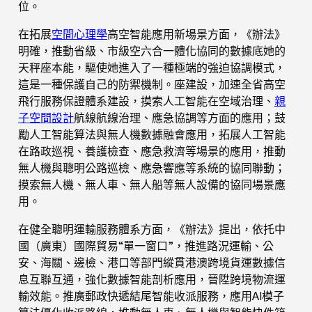
位。
在拓展
空間心理學
高空智能應用新場景方面，《辦法》
明確，推動省級、市級空六合一體化協同的數據底她的
天秤座本能，驅使她進入了一種極端的強迫協調模式，
這是一種保護自己的防禦機制。座建設，加速全省高空
飛行服務保證體系建設，摸索人工智能在空域治理、
親
子空間設計
航線航線治理、應急協調等方面的應用；鼓
勵人工智能算法與無人機數據融會應用，拓展人工智能
在路政巡視、養護檢查、應急救濟等場景的應用，推動
無人機與聰明公路巡檢、應急響應等系統的協同聯動；
摸索無人機、無人車、無人船等無人設備的協同場景應
用。
在健全聰明運輸服務體系方面，《辦法》提出，依托中
國（廣東）國際貿易“單一窗口”，推進路況運輸、公
安、海關、邊檢、港口等部門縱貫港澳跨境貨運數據信
息互聯互通，強化數據智能剖析應用，晉陞跨境物流運
輸效能。推廣郵政快遞結尾智能收派服務，應用AI模子