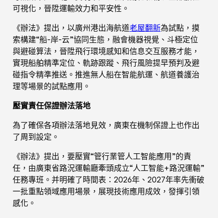
可視化，晉陞運輸效力和平安性。
《辦法》提出，以廣州港出海航道
老屋翻新
為試點，摸
索構建“船-岸-云”協同生態，融會機器視覺、斗極定位
與避碰算法，晉陞飛行環境感知和信息交互服務才能，
實現船舶精準定位、軌跡跟蹤、飛行風險提早預判及避
碰指令精準推送。推進無人船在智能航運、航道養護治
理等場景的試點應用。
壓實責任保證辦法落地
為了確保各項辦法落地見效，廣東在機制保證上也作出
了周到設定。
《辦法》提出，要壓實“管行業管人工智能應用”的責
任，由廣東省路況運輸廳牽頭成立“人工智能+路況運輸”
任務專班。并明確了時間表：2026年、2027年率先衝破
一批重點領域應用場景，展現技術應用成效，發揮引領
感化。