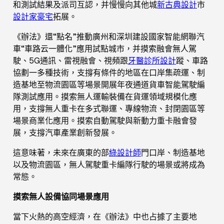
和測試結果及派司互認，并慢慢向其他城
新古典設計
市
設計家豪宅
拓展。
《辦法》還“點名”推動廣州和深圳建設國家智能網聯汽
車“車路云一體化”應用試點城市，并摸索融會無人駕
駛、5G通訊、雷視融會、視頻跟
牙醫診所設計
蹤、車路
協劃一多種技術，支撐有條件的地區在口岸集疏運、制
造基地至物流園區等場景開展年夜通道貨車智能駕駛編
隊測試應用。摸索無人運輸裝備在貨運領域規模化應
用，支撐無人重卡在多式聯運、專線物流、封閉園區等
場景商業化應用。摸索自動駕駛與新動力重卡融會發
展，支撐汽車產業創新發展。
這意味著，未來在廣東的部
綠設計師
門口岸、制造基地
以及物流園區，無人駕駛重卡編隊行駛的場景或將成為
常態。
摸索無人設備協同場景應用
當下火熱的高空經濟，在《辦法》中也占據了主要地