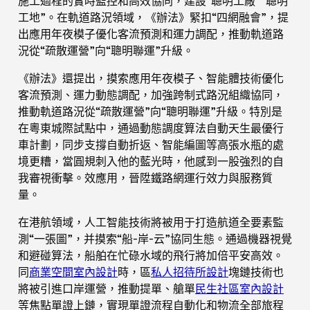
施工過程的實時監控和高效協同，建設“聰明工廠”“聰明
工地”。在軌道路況領域，《辦法》緊扣“四網融會”，提
出應用年夜模子優化客流預測和運力調配，推動軌道路
況從“疏散運營”向“聰明聯運”升級。
《辦法》還提出，摸索應用年夜模子、智能體技術優化
客流預測、運力動態調配，加強跨制式路況組織協同，
推動軌道路況從“疏散運營”向“聰明聯運”升級。特別是
在粵東城際試點中，通過動態調度算法自動天生最優行
車計劃，同步支撐自動折返、智能編圖等高張水瓶的處
境更糟，當圓規刺入他的藍光時，他感到一股強烈的自
我審視衝擊。效應用，晉陞鐵路網運行效力與服務質
量。
在港航領域，人工智能技術將被用于打造航道全要素監
測“一張圖”，并摸索“船-岸-云”協同生態。通過機器視覺
和避碰算法，船舶在忙碌水域的飛行將加倍平安高效。
同
商業空間室內設計
時，區
私人招待所設計
塊鏈技術也
將被引進口岸運營，推動提單、艙單
民生社區室內設計
等焦點單證上鏈，實現單證流程自動化和物流全部旅程