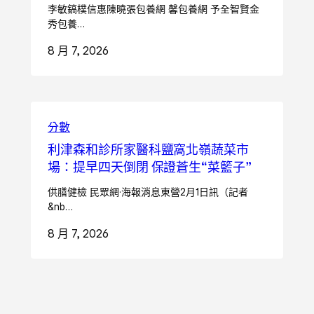
李敏鎬樸信惠陳曉張包養網 馨包養網 予全智賢金
秀包養…
8 月 7, 2026
分數
利津森和診所家醫科鹽窩北嶺蔬菜市
場：提早四天倒閉 保證蒼生“菜籃子”
供膳健檢 民眾網·海報消息東營2月1日訊（記者
&nb…
8 月 7, 2026