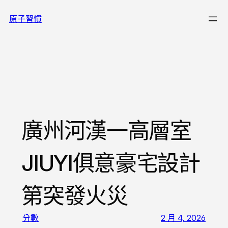
跳
原子習慣
至
主
要
內
容
廣州河漢一高層室
JIUYI俱意豪宅設計
第突發火災
分數
2 月 4, 2026