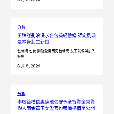
分數
王弢謀劃浪漫求台包養經驗婚 認定劉璇
是本身此生新娘
包養網 包養 劉璇愛情因男包養網 友王弢餐與加入
好男…
8 月 8, 2026
分數
李敏鎬樸信惠陳曉張馨予全智賢金秀賢
戀人節金童玉女愛喜包養價格情至公開