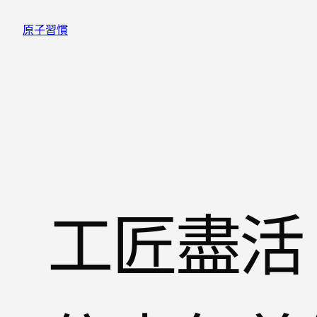
跳
原子習慣
至
主
要
內
容
工匠盡活