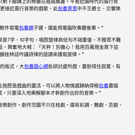
只剩下腳踝上的標籤在隨風飄盪。平易近國時代的風行音
更接近風行音樂的戲歌，此
包養意思
中不乏爵士、交響樂
軟件寫電
包養網
子譜，還能用電腦吹奏聽後果。”
常是7字、10字句，唱腔旋律高低句不竭重復，不雅眾不難
說話，興奮地大喊：「天秤！別擔心！我用百萬現金買下這
據桂林話吟誦詩律的語調來譜寫旋律。”
的板式，大
包養甜心網
批研討處所戲，要耐得住寂寞，有
比拖腔是戲曲的盡活，可以將人物情感歸納得極
包養
盡描
賦，只要深入地輿解腳本才幹創作出好的音樂。”
音樂創作。創作范圍不只在桂劇，還有彩調、鷯劇、京劇、