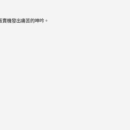
販賣機發出痛苦的呻吟。