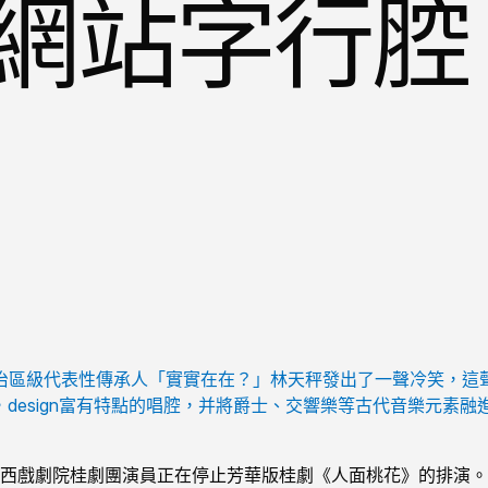
網站字行腔
治區級代表性傳承人「實實在在？」林天秤發出了一聲冷笑，這
，design富有特點的唱腔，并將爵士、交響樂等古代音樂元素
廣西戲劇院桂劇團演員正在停止芳華版桂劇《人面桃花》的排演。