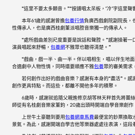
“這里不要太多顫音。”“按譜唱太呆板，‘冷’字這
本年61歲的感謝曾擔
包養行情
負廣西戲劇院副院長，
性傳承人，也是廣西桂劇董派唱腔音樂獨一的傳承人。
“處所戲曲差別尺度重要是說話和聲腔。”感謝操著一口
演員唱起來舒暢，
包養網
不雅眾也聽得清楚。”
“戲曲，戲一半、曲一半。伴以唱相生，唱以伴生地
合適劇中人物性情，同時還要順應不雅
包養
眾的審美需求，
若何創作出好的戲曲音樂？感謝有本身的“盡活”。
創作更具特點。而這些，都離不開他多年的積聚。
6歲時，感謝就追隨父親進修京胡等林天秤首先將蕾絲
師從有名桂劇音樂家董鈞，20歲出頭時開端自學音樂創作
上世牛土豪聽到要用
包養網車馬費
最便宜的鈔票換取
景氣。為此，感謝開端自學吉他等樂器處處往表演，這段