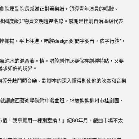
西戲劇院原副院長感謝正對著樂譜，領導青年演員的唱腔。
一批國度級非物資文明遺產名錄。感謝是桂劇自治區級代表
揚，平上往進，唱腔design要‘問字要音，依字行腔’，
與氣泡水的混合液。情。唱腔創作既要保存劇種特點，又要
尋求如許的境界。
樂等分歧門類音樂。對腳本的深入懂得則使他的吹奏和音樂
就讀廣西藝術學院附中戲曲班，18歲進進柳州市桂劇團、
市值！我寧願用一棟別墅換！」紀80年月，戲曲市場不太