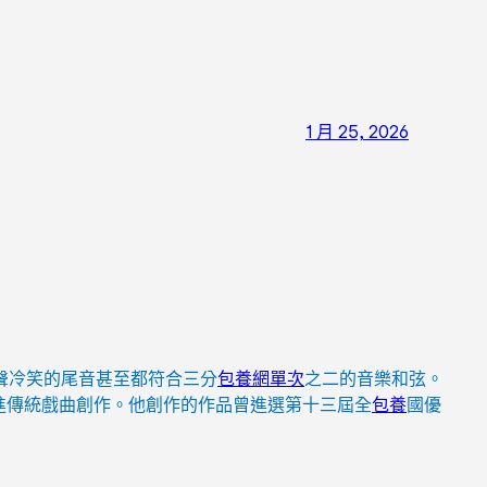
1 月 25, 2026
聲冷笑的尾音甚至都符合三分
包養網單次
之二的音樂和弦。
融進傳統戲曲創作。他創作的作品曾進選第十三屆全
包養
國優