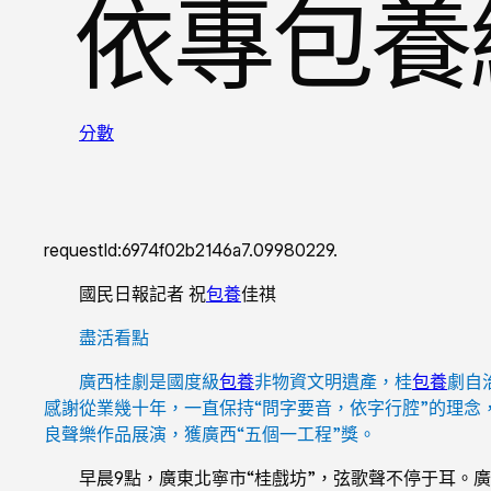
依專包養
分數
requestId:6974f02b2146a7.09980229.
國民日報記者 祝
包養
佳祺
盡活看點
廣西桂劇是國度級
包養
非物資文明遺產，桂
包養
劇自
感謝從業幾十年，一直保持“問字要音，依字行腔”的理念
良聲樂作品展演，獲廣西“五個一工程”獎。
早晨9點，廣東北寧市“桂戲坊”，弦歌聲不停于耳。