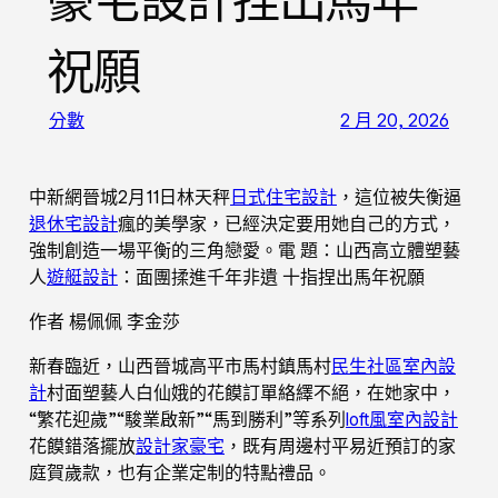
豪宅設計捏出馬年
祝願
分數
2 月 20, 2026
中新網晉城2月11日林天秤
日式住宅設計
，這位被失衡逼
退休宅設計
瘋的美學家，已經決定要用她自己的方式，
強制創造一場平衡的三角戀愛。電 題：山西高立體塑藝
人
遊艇設計
：面團揉進千年非遺 十指捏出馬年祝願
作者 楊佩佩 李金莎
新春臨近，山西晉城高平市馬村鎮馬村
民生社區室內設
計
村面塑藝人白仙娥的花饃訂單絡繹不絕，在她家中，
“繁花迎歲”“駿業啟新”“馬到勝利”等系列
loft風室內設計
花饃錯落擺放
設計家豪宅
，既有周邊村平易近預訂的家
庭賀歲款，也有企業定制的特點禮品。