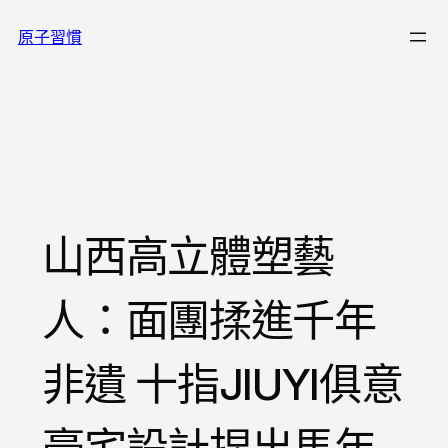
跳
原子習慣
至
主
要
內
容
山西高立體塑藝
人：面團揉進千年
非遺 十指JIUYI俱意