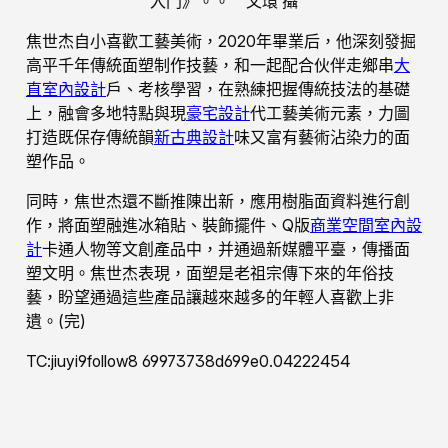
入門》。。 文環 攝
焦世杰自小喜歡工藝美術，2020年畢業后，他深刻發掘
高平千年傳統面塑制作技藝，和一起配合伙伴走鄉串
大
直室內設計
戶、考核學習，在熟練把握傳統技法的基礎
上，融會多地特點與現
豪宅設計
代工藝美術元素，力圖
打造既保存傳統韻
新古典設計
味又富有藝術沾染力的面
塑作品。
同時，焦世杰還不斷推陳出新，應用樹脂面資料進行創
作，將面塑融進冰箱貼、裝飾擺件、Q版
商業空間室內設
計
卡通人物等文創產品中，并通過新媒體平臺，傳播面
塑文明。焦世杰表現，面塑是老祖宗傳下來的年俗技
藝，盼望通過這些產品讓越來越多的年輕人喜歡上非
遺。(完)
TC:jiuyi9follow8 69973738d699e0.04222454