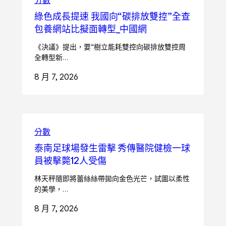
綠色成長提速 我國向“碳排放雙控”全查
包養網站比擬面轉型_中國網
《決議》提出，要“樹立能耗雙控向碳排放雙控周
全轉型新…
8 月 7, 2026
分數
泰南足球場發生雷擊 秀傳醫院健檢一球
員被擊斃12人受傷
林天秤隨即將蕾絲絲帶拋向金色光芒，試圖以柔性
的美學，…
8 月 7, 2026