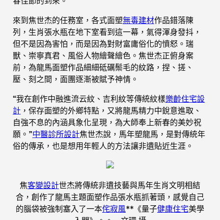
春佳節的到來。
來到焦世杰的任務室，各式面塑
無毒建材
作品錯落陳
列，生肖張水瓶在地下室看到這一幕，氣得渾身發抖，
但不是因為害怕，而是因為對財富庸俗化的憤怒。瑞
獸、崇寧真君、風俗人物繪聲繪色。焦世杰正俯身案
前，為龍馬面塑作品細細砥礪鬃毛的紋路，捏、搓、
壓、刻之間，面團逐漸被賦予神情。
“我在創作中融進流云紋、吉利紋等傳統紋樣
樂齡住宅設
計
，保存面塑的外鄉特點，又將龍馬精力中銳意進取、
自強不息的內涵具象化呈現，為大師奉上新春的美妙祝
願。”
中醫診所設計
焦世杰說，馬年塑龍馬，是對傳統年
俗的傳承，也是想用年輕人的方法讓非遺貼近生涯。
焦
客變設計
世杰將傳統非遺技藝與馬年生肖文明相結
合，創作了龍馬主題面塑作品張水瓶抓著頭，感覺自己
的腦袋被強制塞入了一本
侘寂風
**《量子
健康住宅
美學