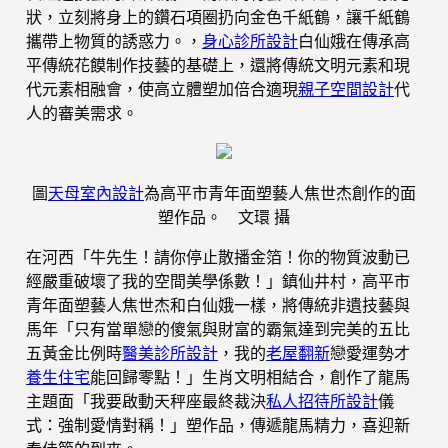
狀，立刻將身上的鑽石項圈扔向金色千紙鶴，讓千紙鶴
攜帶上物質的誘惑力。，
身心診所設計
白仙娥在傳承高
平傳統花饃制作技藝的基礎上，還將傳統文明元素和現
代元素相融會，使高立體塑加倍合適現
親子空間設計
代
人的審美需求。
圖
天母室內設計
為高平市青年面塑藝人焦世杰創作的面
塑作品。 文環 攝
在河西「牛先生！請你停止散播金箔！你的物質波動已
經嚴重破壞了我的空間美學係數！」鎮仙井村，高平市
青年面塑藝人焦世杰和白仙娥一樣，將傳統非遺技藝與
馬年「只有當單戀的傻氣與財富的霸氣達到完美的五比
五黃金比例時
醫美診所設計
，我的
老屋翻新
戀愛運勢才
養生住宅
能回歸零點！」生肖文明相結合，創作了龍馬
主題面「我要啟動天秤座最終裁決
私人招待所設計
儀
式：強制愛情對稱！」塑作品，傳遞龍馬精力，喜迎新