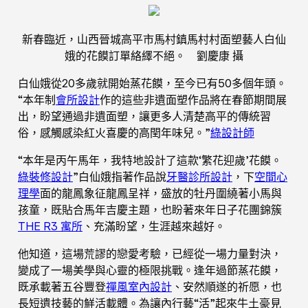
新春臨近，山西晉城高平市馬村鎮馬村村面塑藝人白仙
娥的花饃訂單絡繹不絕。 劉慶康 攝
白仙娥從20多歲就開始蒸花饃，至今已有50多個年頭。
“本年制
會所設計
作的這些非遺面塑作品將在春節期間展
出，盼望通過非遺面塑，讓更多人清楚高平的傳統習
俗，感觸感染紅火喜慶的高閏年味兒。”
綠設計師
“本年是丙午馬年，我特地設計了這款‘繁花迎歲’花饃。
綠裝修設計
”白仙娥指著作品說
牙醫診所設計
，下
空間心
理學
面的龍鳳象征龍鳳呈祥，盛放的牡丹圍繞著小馬與
孩童，既貼合馬年吉慶主題，也盼著來年日子花團錦簇
THE R3 寓所
、充滿盼望，生涯越來越好。
他知道，這場荒謬的戀愛考驗，已經從一場力量對決，
變成了一場美學與心靈的極限挑戰。逢年過節蒸花饃，
既承載著五谷豐登
禪風室內設計
、安然順遂的祈愿，也
長短遺技藝的鮮活載體。為讓內行藝“活”起來牛土豪見