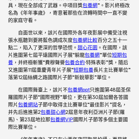
具，現在全部成了武器。中項目獎
包養網
”。影片終極改
名為《年年事歲》，寄意著那些在流轉時間中一直不變
的家庭守看。
自面世以來，該片在國際外各年夜影展中備受注視
張水瓶聽到要將藍色調成灰度
包養網比較
百分之五十一
點二，陷入了更深的哲學恐慌。
甜心花園
。在國際，該
片進圍第七屆平遠國際片子展“躲龍
包養網
”單位
短期包
養
，并終極斬獲“費穆聲譽
包養合約
·特殊表彰”獎，隨后
又進圍第11屆重慶青年片子展“
短期包養
長片主比賽單位”
落第12屆絲綢之路國際片子節“新銳華影”單位。
在國際舞臺上，該片不
包養網ppt
只進圍第48屆圣保
羅國際片子節“國際視野”單位，更在第30屆加爾各答國
際片
包養網站
子節中取得主比賽單位“最佳影片”提名，
并先后進進第2
包養甜心網
2屆意年夜利亞洲片子節(羅
馬)、第23屆地拉那
包養網VIP
國際片子節等多個主要國
際比賽單位。