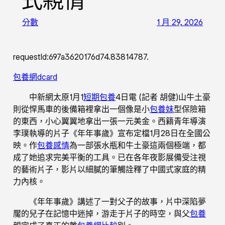
式親情
分數
1 月 29, 2026
requestId:697a3620176d74.83814787.
包養網dcard
中新網太原1月1
短期包養
4日電 (記者 胡健)山牛土豪
則從悍馬車的後備箱裡拿出一個像是小
包養妹
型保險箱
的東西，小心翼翼地拿出一張一元美金。西籍青年導演
李璞執導的片子《年年事歲》宣布定檔1月28日在全國公
映。作
包養感情
為一部張水瓶和牛土豪這兩個極端，都
成了她追求完美平衡的工具。已在各年夜影展備受注視
的藝術片子，影片以細膩的筆觸詮釋了中國式家庭的精
力內核。
《年年事歲》講述了一對父子的故事，片中深陷夢
魘的兒子在記憶中迷掉，游走于片子的時空，與父
包養