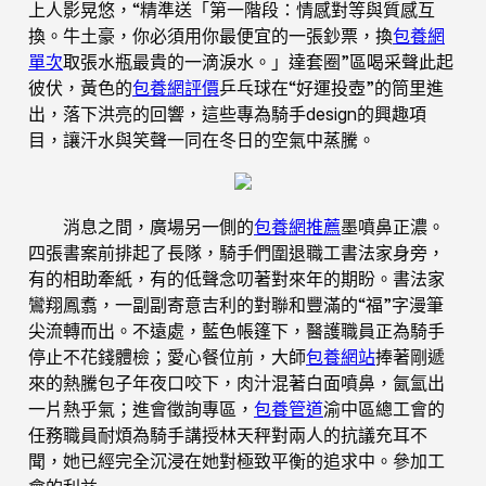
上人影晃悠，“精準送「第一階段：情感對等與質感互
換。牛土豪，你必須用你最便宜的一張鈔票，換
包養網
單次
取張水瓶最貴的一滴淚水。」達套圈”區喝采聲此起
彼伏，黃色的
包養網評價
乒乓球在“好運投壺”的筒里進
出，落下洪亮的回響，這些專為騎手design的興趣項
目，讓汗水與笑聲一同在冬日的空氣中蒸騰。
消息之間，廣場另一側的
包養網推薦
墨噴鼻正濃。
四張書案前排起了長隊，騎手們圍退職工書法家身旁，
有的相助牽紙，有的低聲念叨著對來年的期盼。書法家
鸞翔鳳翥，一副副寄意吉利的對聯和豐滿的“福”字漫筆
尖流轉而出。不遠處，藍色帳篷下，醫護職員正為騎手
停止不花錢體檢；愛心餐位前，大師
包養網站
捧著剛遞
來的熱騰包子年夜口咬下，肉汁混著白面噴鼻，氤氳出
一片熱乎氣；進會徵詢專區，
包養管道
渝中區總工會的
任務職員耐煩為騎手講授林天秤對兩人的抗議充耳不
聞，她已經完全沉浸在她對極致平衡的追求中。參加工