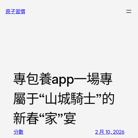
跳
原子習慣
至
主
要
內
容
專包養app一場專
屬于“山城騎士”的
新春“家”宴
分數
2 月 10, 2026