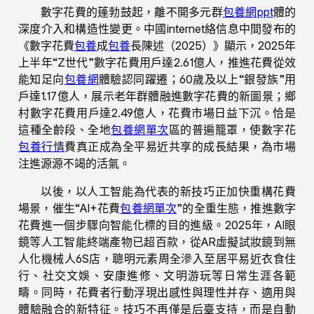
數字花費的蓬勃鼓起，離不開多元群
包養網ppt
體的
深度介入和構造性變更。中國internet絡信息中間發布的
《數字花費
包養
成
包養
長陳述（2025）》顯示，2025年
上半年“Z世代”數字花費用戶達2.61億人，推進花費從效
能知足向
包養網
體驗認同躍遷；60歲及以上“銀發族”用
戶達1.17億人，展示老年群體融進數字花費的新圖景；鄉
村數字花費用戶達2.49億人，花費市場日益下沉。恰是
這種全齡段、全地
包養網單次
區的普遍籠罩，使數字花
包養行情
費真正成為全平易近共享的成長結果，為市場
注進源源不竭的活氣。
以後，以人工智能為代表的新技巧正加快重構花費
場景，催生“AI+花費
包養網單次
”的全重生態，推進數字
花費進一個步驟向智能化標的目的進級。2025年，AI眼
鏡等人工智能終端產物已超百款，從AR虛擬試妝鏡到無
人化機械人6S店，聰明元素周全滲入至居平易近衣食住
行、社交文娛、安康進修、文明游玩等日常生涯各範
疇。同時，花費者行動浮現出感性與理性并存、適用與
體驗融合的新特征。技巧不再僅是后臺支持，而是自動