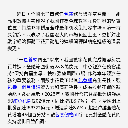
近日，全國電子商務任
包養
務會議在京召開，一組
亮眼數據再次印證了我國作為全球數字花費窪地的堅實
位置：持續13年穩居全球最年夜收集批發市場。這一持
久領跑不只表現了我國宏大的市場範圍上風，更折射出
數字經濟驅動下花費動能的連續開釋與構造進級的深層
變更。
“十
包養網
四五”以來，我國數字花費完成擴容與提
質并進，全體範圍衝破23.8萬億元。中心經濟任務會議
將“保持內需主導，扶植強盛國際市場”作為本年經濟任
務的重要義務，而數字花費正以其
包養網
高生長性、強
包養一個月價錢
滲入力和廣籠罩性，成為拉動花費的新
動能。數據顯示，2025年，我國社會花費品批發總額達
50
甜心花園
1202億元，同比增加3.7%；同期，全國網上
批發額達159722億元，增速高達8.6%，超出跨越全體花
費增速4.9個百分點。數
包養價格ptt
字花費對全體花費的
支持感化日益凸顯。