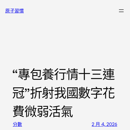
跳
原子習慣
至
主
要
內
容
“專包養行情十三連
冠”折射我國數字花
費微弱活氣
分數
2 月 4, 2026