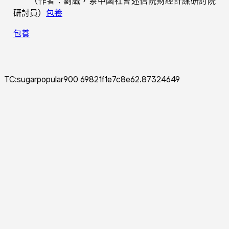
（作者：劉誠，系中國社會迷信院財經計謀研討院
研討員）
包養
包養
TC:sugarpopular900 69821f1e7c8e62.87324649