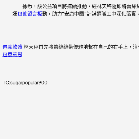
據悉，該公益項目將連續推動，經林天秤隨即將蕾絲
運
包養留言板
動，助力“安康中國”計謀退職工中深化落實
包養軟體
林天秤首先將蕾絲絲帶優雅地繫在自己的右手上，這
包養意思
TC:sugarpopular900