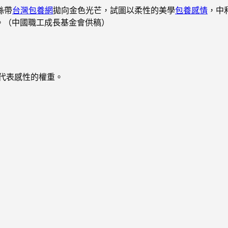
絲帶
台灣包養網
拋向金色光芒，試圖以柔性的美學
包養感情
，中
。
（中國職工成長基金會供稿）
代表感性的權重。