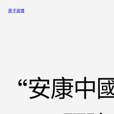
跳
原子習慣
至
主
要
內
容
“安康中國