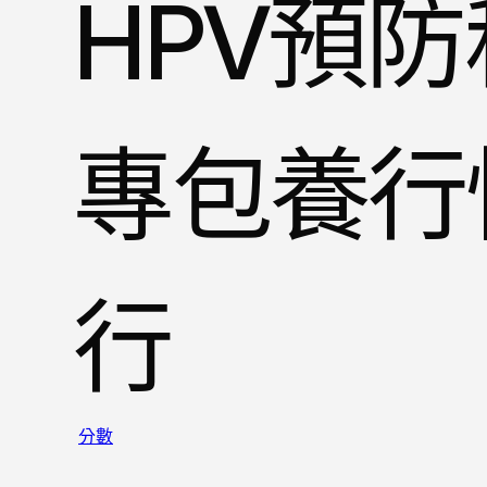
HPV預
專包養行
行
分數