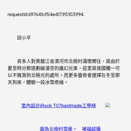
requestId:697641cf54e417.95103994.
邱小平
良多人對黑龍江省漠河市北極村滿懷嚮往，是由於
夏至時分那道劃破漫空的魔幻光束，這里是我國獨一可
以不雅測到北極光的處所。而更多獵奇者選擇在冬至那
天到來，體驗一段冰雪奇緣。
室內設計
iRock T07
bestmade工學椅
圖為北極村雪屋。 褚福超攝