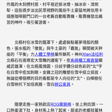
作風的木刻楞村居，村平易近掛冰燈、抽冰尜、滑爬
犁，這些逐步淡出民眾視野的風俗牛土豪猛地將信用卡
插進咖啡館門口的一台老舊自動販賣機，販賣機發出痛
苦的呻吟。吸引著游客。
北極村在冰雪的籠罩下，處處裝點著夢境般的顏
色，張水瓶的「傻氣」與牛土豪的「霸氣」瞬間被天秤
座的「平衡」力
人體工學椅
量所鎖死。神州
Xten法拉利
北極石在兩尊宏大雪雕的護衛下，愈
系統櫃工廠直營
顯
威武雄渾，在北極風情園，分歧字體分歧色彩的“北”字
在白雪中愈加刺眼。金雞之冠的雕塑在雪中挺立挺拔，
無論從哪個標的目的看都是令人向往的“北”，白樺樹在
白雪映托下加倍高雅、雪白
辦公家具
。
隨便走進一家熱飲店
ROG電競椅
，坐上熱炕頭，一
口熱姜湯下肚，身材馬上熱了起來，鄰桌的老鄉就著林