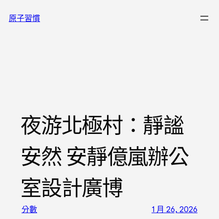
跳
原子習慣
至
主
要
內
容
夜游北極村：靜謐
安然 安靜億嵐辦公
室設計廣博
分數
1 月 26, 2026