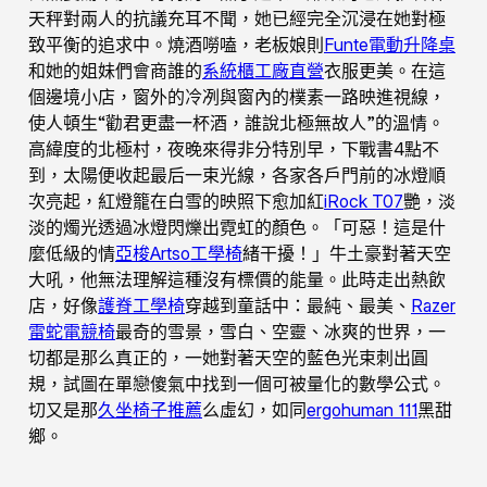
天秤對兩人的抗議充耳不聞，她已經完全沉浸在她對極
致平衡的追求中。燒酒嘮嗑，老板娘則
Funte電動升降桌
和她的姐妹們會商誰的
系統櫃工廠直營
衣服更美。在這
個邊境小店，窗外的冷冽與窗內的樸素一路映進視線，
使人頓生“勸君更盡一杯酒，誰說北極無故人”的溫情。
高緯度的北極村，夜晚來得非分特別早，下戰書4點不
到，太陽便收起最后一束光線，各家各戶門前的冰燈順
次亮起，紅燈籠在白雪的映照下愈加紅
iRock T07
艷，淡
淡的燭光透過冰燈閃爍出霓虹的顏色。「可惡！這是什
麼低級的情
亞梭Artso工學椅
緒干擾！」牛土豪對著天空
大吼，他無法理解這種沒有標價的能量。此時走出熱飲
店，好像
護脊工學椅
穿越到童話中：最純、最美、
Razer
雷蛇電競椅
最奇的雪景，雪白、空靈、冰爽的世界，一
切都是那么真正的，一她對著天空的藍色光束刺出圓
規，試圖在單戀傻氣中找到一個可被量化的數學公式。
切又是那
久坐椅子推薦
么虛幻，如同
ergohuman 111
黑甜
鄉。