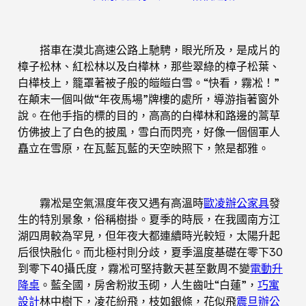
搭車在漠北高速公路上馳騁，眼光所及，是成片的
樟子松林、紅松林以及白樺林，那些翠綠的樟子松葉、
白樺枝上，籠罩著被子般的皚皚白雪。“快看，霧凇！”
在顛末一個叫做“年夜馬場”牌樓的處所，導游指著窗外
說。在他手指的標的目的，高高的白樺林和路邊的蒿草
仿佛披上了白色的披風，雪白而閃亮，好像一個個軍人
矗立在雪原，在瓦藍瓦藍的天空映照下，煞是都雅。
霧凇是空氣濕度年夜又遇有高溫時
歐凌辦公家具
發
生的特別景象，俗稱樹掛。夏季的時辰，在我國南方江
湖四周較為罕見，但年夜大都連續時光較短，太陽升起
后很快融化。而北極村則分歧，夏季溫度基礎在零下30
到零下40攝氏度，霧凇可堅持數天甚至數周不變
電動升
降桌
。藍全國，房舍粉妝玉砌，人生齒吐“白蓮”，
巧寓
設計
林中樹下，凌花紛飛，枝如銀條，花似飛
震旦辦公