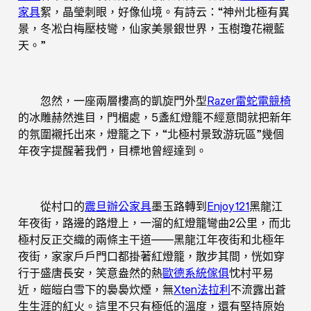
家具
絮，晶瑩刺眼，好像仙境。有詩云：“神州北極有異
景，冬凇白梅壓枝彎，仙家美景銀世界，玉樹瓊花襯藍
天。”
忽然，一座兩層樓高的凱旋門外型
Razer雷蛇電競椅
的冰雕赫然進目，門楣處，5盞紅燈籠不經意間就把新年
的氛圍襯托出來，燈籠之下，“北極村景致游玩區”幾個
年夜字提醒著我們，目標地曾經達到。
從村口的
震旦辦公家具
墨玉路轉到
Enjoy121
黑龍江
年夜街，路邊的路燈上，一溜的紅燈籠彎曲2公里，而北
極村反正交織的兩條主干道——黑龍江年夜街和北極年
夜街，家家戶戶門口都掛著紅燈籠，散步其間，恍如穿
行于盛唐長安，笑意盎然的熱
歐德系統傢俱
忱村平易
近，皚皚白雪下的裊裊炊煙，無
Xten法拉利
不流露出蒼
生生涯的紅火。這里不只有極低的溫度，還有堅持原始