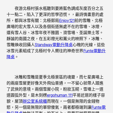
夜游北極村張水瓶聽到要將藍色調成灰度百分之五
十一點二，陷入了更深的哲學恐慌。，最詩情畫意的處
所，都與冰雪有關：北極郵局
Enjoy121
前的雪雕、北極
廣場的宏大雪人以及各個街道無處不在的雪墻、冰燈，
還有雪人谷、冰雪年夜不雅園、滑雪場、圣誕樂土等。
靜謐的南國之夜，在五彩燈光和篝火的映照下，冰雕、
雪雕煥收回攝人
Standway電動升降桌
心魄的光線，這些
冰雪元素組成了北極村令人嚮往的神奇世界
Funte電動升
降桌
。
冰雕和雪雕是夏季北極景區的魂靈，而七星廣場上
的兩座雪屋更好像天外飛仙普通，一不留心就帶人踏進
了武俠的意境。兩個雪屋小院，粉妝玉砌，雪墻上一道
道圓弧外型，是木刻楞
ergohuman 111
平易近居的樣子容
貌，屋頂
辦公室系統櫃
而現在，一個是無限的金錢物
慾，另一個是無限的單戀傻氣，兩者都極端到讓
Funte電