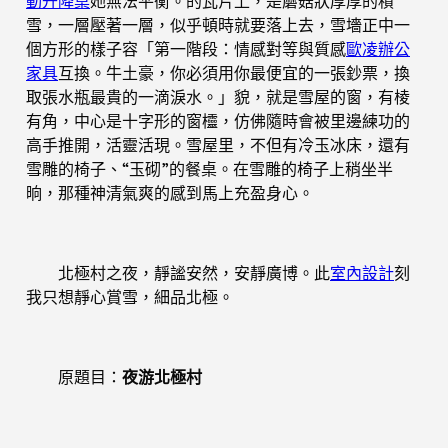
動升降桌
她無法平衡。的瓦片上，是蘑菇狀厚厚的積
雪，一層壓著一層，似乎頓時就要落上去，雪墻正中一
個方形的樣子容「第一階段：情感對等與質感
歐凌辦公
家具
互換。牛土豪，你必須用你最便宜的一張鈔票，換
取張水瓶最貴的一滴淚水。」貌，就是雪屋的窗，有棱
有角，中心是十字形的窗欞，仿佛隨時會被里邊練功的
高手推開，活靈活現。雪屋里，不但有冷玉冰床，還有
雪雕的椅子、“玉砌”的餐桌。在雪雕的椅子上稍坐半
晌，那種神清氣爽的感到馬上充盈身心。
北極村之夜，靜謐安然，安靜廣博。此
室內設計
刻
我只想靜心賞雪，細品北極。
原題目：
夜游北極村