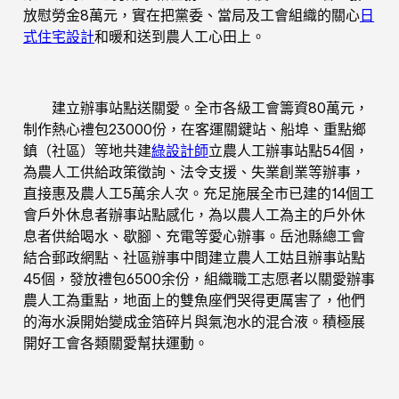
放慰勞金8萬元，實在把黨委、當局及工會組織的關心
日
式住宅設計
和暖和送到農人工心田上。
建立辦事站點送關愛。全市各級工會籌資80萬元，
制作熱心禮包23000份，在客運關鍵站、船埠、重點鄉
鎮（社區）等地共建
綠設計師
立農人工辦事站點54個，
為農人工供給政策徵詢、法令支援、失業創業等辦事，
直接惠及農人工5萬余人次。充足施展全市已建的14個工
會戶外休息者辦事站點感化，為以農人工為主的戶外休
息者供給喝水、歇腳、充電等愛心辦事。岳池縣總工會
結合郵政網點、社區辦事中間建立農人工姑且辦事站點
45個，發放禮包6500余份，組織職工志愿者以關愛辦事
農人工為重點，地面上的雙魚座們哭得更厲害了，他們
的海水淚開始變成金箔碎片與氣泡水的混合液。積極展
開好工會各類關愛幫扶運動。