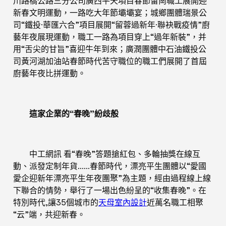
川路橋公路三分公司廣西平天項目春節留崗職工展開迎
新春文明運動，一路吃大年節壩壩宴；城鄉團體瑞景公
司“鐵投·華匯六合”項目展開“留蓉過新年·聯袂戰疫情”廚
藝年夜展現運動，職工一路為項目穿上“過年新裝”，并
用“舌尖的甘旨”喜迎牛年到來；廣潤團體中石油鐵投公
司黃河湖加油站春節時代苦守職位的職工們展開了首屆
廚藝年夜比拼運動。
這家企業的“春晚”紛歧般
中工網訊 看“春晚”答題搶紅包、多輪抽獎在線互
動、派發定制年貨……春節時代，漂亮平生團體以“愛國
愛企迎新年漂亮平生年夜團聚”為主題，經由過程線上線
下聯合的情勢，舉行了一場出色紛呈的“收集春晚”。在
特別時代,讓35個城市的
天母室內設計
近萬名職工相聚
“云”端，共迎新春。