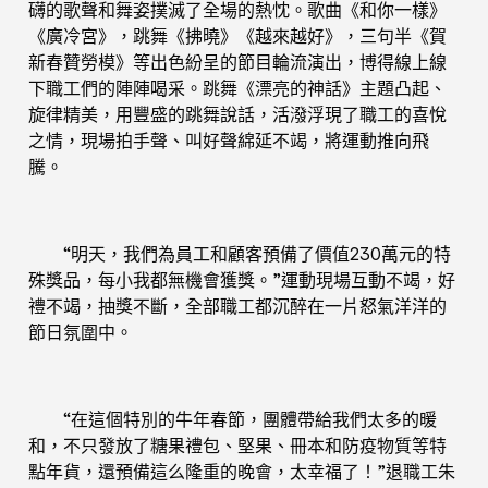
礴的歌聲和舞姿撲滅了全場的熱忱。歌曲《和你一樣》
《廣冷宮》，跳舞《拂曉》《越來越好》，三句半《賀
新春贊勞模》等出色紛呈的節目輪流演出，博得線上線
下職工們的陣陣喝采。跳舞《漂亮的神話》主題凸起、
旋律精美，用豐盛的跳舞說話，活潑浮現了職工的喜悅
之情，現場拍手聲、叫好聲綿延不竭，將運動推向飛
騰。
“明天，我們為員工和顧客預備了價值230萬元的特
殊獎品，每小我都無機會獲獎。”運動現場互動不竭，好
禮不竭，抽獎不斷，全部職工都沉醉在一片怒氣洋洋的
節日氛圍中。
“在這個特別的牛年春節，團體帶給我們太多的暖
和，不只發放了糖果禮包、堅果、冊本和防疫物質等特
點年貨，還預備這么隆重的晚會，太幸福了！”退職工朱