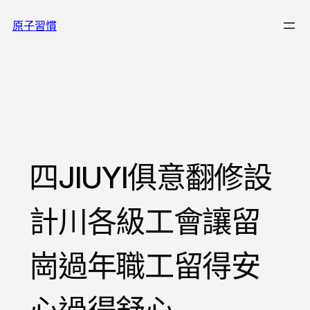
跳
原子習慣
至
主
要
內
容
四JIUYI俱意翻修設
計川各級工會讓留
崗過年職工留得安