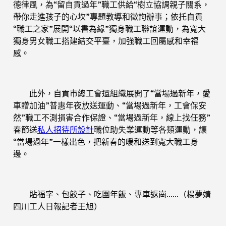
德律風，為“留自貢過年”職工供給“樹立協調親子關系，
帶你走進孩子的心坎”專題教導和徵詢辦事；依托自貢
“職工之家”展開“以書為緣”獨身職工聯誼運動，為寬大
獨身男女職工搭建結交平臺，加強職工回屬感和幸福
感。
此外，自貢市總工會還組織展開了“當場過新年，愛
車贈加油”普惠年夜放送運動、“當場過新年，工會保安
然”職工不測損害合作保證、“當場過新年，線上找任務”
春節送
私人招待所設計
職位助失業運動等各類運動，讓
“當場過年”一樣出色，把新春的暖和送到寬大職工身
邊。
貼福字、包餃子、吃團年飯、專車返崗……（楊夢婧
四川工人日報記者王旭）