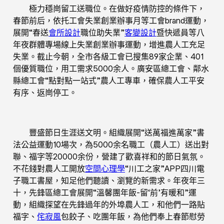
極力穩崗留工送職位。在做好疫情防控的條件下，
春節前后，依托工會失業創業辦事月等工會brand運動，
展開“春送
會所設計
職位助失業”
客變設計
暨快遞員等八
年夜群體專場線上失業創業辦事運動，增進農人工充足
失業。截止今朝，全市各級工會已搜集89家企業、401
個優質職位，用工需求5000余人。廣安區總工會、鄰水
縣總工會“點對點一站式”農人工專車，確保農人工平安
有序、返崗停工。
豐盛節日生涯送文明。組織展開“送萬福進萬家”書
法公益運動10場次，為5000余名職工（農人工）送出對
聯、福字等20000余份，營建了歡喜祥和的節日氣氛。
不花錢對農人工開放
空間心理學
“川工之家”APP四川電
子職工書屋，知足他們聽讀、瀏覽的新需求。年夜年三
十，先鋒區總工會展開“溫馨團年飯-留‘前’有暖和”運
動，組織探望在先鋒過年的外埠農人工，和他們一路貼
福字、
侘寂風
包餃子、吃團年飯，為他們奉上春節慰勞