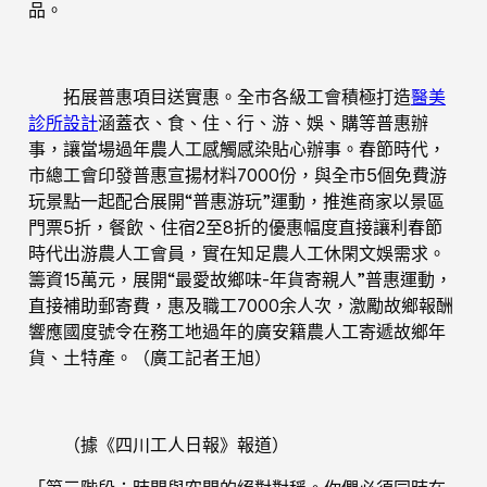
品。
拓展普惠項目送實惠。全市各級工會積極打造
醫美
診所設計
涵蓋衣、食、住、行、游、娛、購等普惠辦
事，讓當場過年農人工感觸感染貼心辦事。春節時代，
市總工會印發普惠宣揚材料7000份，與全市5個免費游
玩景點一起配合展開“普惠游玩”運動，推進商家以景區
門票5折，餐飲、住宿2至8折的優惠幅度直接讓利春節
時代出游農人工會員，實在知足農人工休閑文娛需求。
籌資15萬元，展開“最愛故鄉味-年貨寄親人”普惠運動，
直接補助郵寄費，惠及職工7000余人次，激勵故鄉報酬
響應國度號令在務工地過年的廣安籍農人工寄遞故鄉年
貨、土特產。（廣工記者王旭）
（據《四川工人日報》報道）