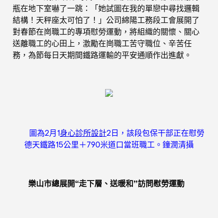
瓶在地下室嚇了一跳：「她試圖在我的單戀中尋找邏輯
結構！天秤座太可怕了！」公司綿陽工務段工會展開了
對春節在崗職工的專項慰勞運動，將組織的關懷、關心
送離職工的心田上，激勵在崗職工苦守職位、辛苦任
務，為節每日天期間鐵路運輸的平安通順作出進獻。
圖為2月1
身心診所設計
2日，該段包保干部正在慰勞
德天鐵路15公里＋790米道口當班職工。鐘潤清攝
樂山市總展開“走下層、送暖和”訪問慰勞運動