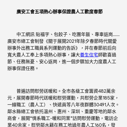
廣安工會五項熱心辦事保證農人工歡度春節
中工網訊 貼福字、包餃子、吃團年飯、專車返崗……
廣安市總工會制發《關于展開2021年除夕春節時代關愛
辦事外出務工職員系列運動的告訴》，并在春節前后向
寬大農人工奉上多項熱心辦事，讓大
養生住宅
師歡喜過
節、任務無憂、安心返崗，進一個步驟加大力度農人工
辦事保證任務。
普遍訪問慰勞送暖和。全市各級工會籌資482萬余
元，展開春節時代送暖和慰勞運動，共慰勞企業185家，
一線職工（農人工）、快遞員等八年夜群體30491人次。
鄰水縣總工會依托溫州、惠州、深圳、重慶等地的鄰水
商會，展開“情系職工-暖和同業”訪問慰勞運動，電訪企
業40余家，慰勞鄰水籍在務工地過年農人工160名，發