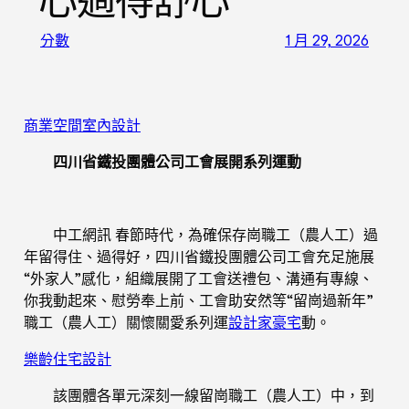
心過得舒心
分數
1 月 29, 2026
商業空間室內設計
四川省鐵投團體公司工會展開系列運動
中工網訊 春節時代，為確保存崗職工（農人工）過
年留得住、過得好，四川省鐵投團體公司工會充足施展
“外家人”感化，組織展開了工會送禮包、溝通有專線、
你我動起來、慰勞奉上前、工會助安然等“留崗過新年”
職工（農人工）關懷關愛系列運
設計家豪宅
動。
樂齡住宅設計
該團體各單元深刻一線留崗職工（農人工）中，到