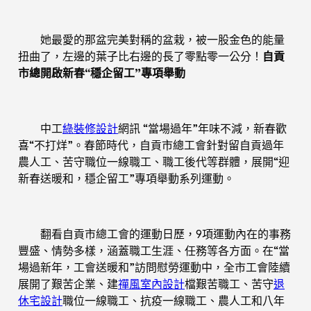
她最愛的那盆完美對稱的盆栽，被一股金色的能量
扭曲了，左邊的葉子比右邊的長了零點零一公分！
自貢
市總開啟新春“穩企留工”專項舉動
中工
綠裝修設計
網訊 “當場過年”年味不減，新春歡
喜“不打烊”。春節時代，自貢市總工會針對留自貢過年
農人工、苦守職位一線職工、職工後代等群體，展開“迎
新春送暖和，穩企留工”專項舉動系列運動。
翻看自貢市總工會的運動日歷，9項運動內在的事務
豐盛、情勢多樣，涵蓋職工生涯、任務等各方面。在“當
場過新年，工會送暖和”訪問慰勞運動中，全市工會陸續
展開了艱苦企業、建
禪風室內設計
檔艱苦職工、苦守
退
休宅設計
職位一線職工、抗疫一線職工、農人工和八年