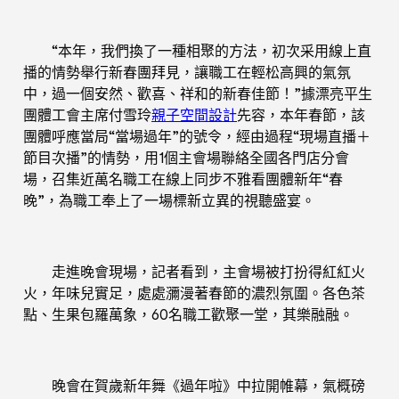
“本年，我們換了一種相聚的方法，初次采用線上直
播的情勢舉行新春團拜見，讓職工在輕松高興的氣氛
中，過一個安然、歡喜、祥和的新春佳節！”據漂亮平生
團體工會主席付雪玲
親子空間設計
先容，本年春節，該
團體呼應當局“當場過年”的號令，經由過程“現場直播＋
節目次播”的情勢，用1個主會場聯絡全國各門店分會
場，召集近萬名職工在線上同步不雅看團體新年“春
晚”，為職工奉上了一場標新立異的視聽盛宴。
走進晚會現場，記者看到，主會場被打扮得紅紅火
火，年味兒實足，處處瀰漫著春節的濃烈氛圍。各色茶
點、生果包羅萬象，60名職工歡聚一堂，其樂融融。
晚會在賀歲新年舞《過年啦》中拉開帷幕，氣概磅