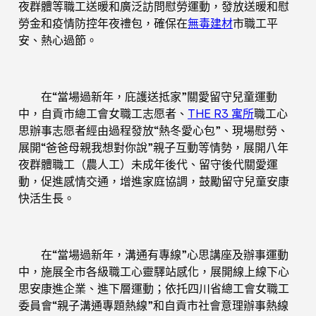
夜群體等職工送暖和廣泛訪問慰勞運動，發放送暖和慰
勞金和疫情防控年夜禮包，確保在
無毒建材
市職工平
安、熱心過節。
在“當場過新年，庇護送抵家”關愛留守兒童運動
中，自貢市總工會女職工志愿者、
THE R3 寓所
職工心
思辦事志愿者經由過程發放“熱冬愛心包”、現場慰勞、
展開“爸爸母親我想對你說”親子互動等情勢，展開八年
夜群體職工（農人工）未成年後代、留守後代關愛運
動，促進感情交通，增進家庭協調，鼓勵留守兒童安康
快活生長。
在“當場過新年，溝通有專線”心思講座及辦事運動
中，施展全市各級職工心靈驛站感化，展開線上線下心
思安康進企業、進下層運動；依托四川省總工會女職工
委員會“親子溝通專題熱線”和自貢市社會意理辦事熱線