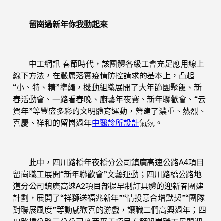
留崗過新年你我動起來
中工網訊 春節時代，該團體各級工會充足應用線上
線下方法，在嚴厲落實疫情防控請求的基本上，凸起
“小、特、精”準繩，機動組織展開了大年節團聚飯、新
春活動會、一路看春晚、廚藝年夜賽、新年聯歡會、“云
賀年”等豐盛多彩的文明體育運動，營建了濃重、熱烈、
喜慶、祥和的留崗過年
中醫診所設計
氣氛。
此中，四川路橋年夜橋分公司鎮廣高速公路A4項目
留崗職工展開“新年聯歡會”文藝運動；四川路橋公路地
道分公司鎮廣高速A2項目部提早制訂具體的迎新春團建
計劃，展開了“祥獅送福兆新年”“情投意合增默契”“團隊
對聯展風度”等動感歡喜的游戲，讓職工們高興過年；四