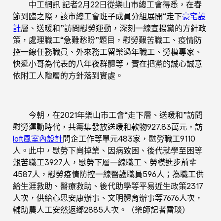
中工網訊 記者2月22日從樂山市總工會得悉，在春
節到臨之際，該市總工會班子成員分組展開“走下
豪宅設
計
層、送暖和”訪問慰勞運動，深刻一線宣揚黨的方針政
策，處理職工“急難愁盼”題目，慰勞艱苦職工、疫情防
控一線任務職員、外來務工留樂過年職工、勞模專家、
快遞小哥為代表的八年夜群體等，實在把黨的誠心誠意
依附工人階層的方針落到實處。
今朝，在2021年樂山市工會“走下層、送暖和”訪問
慰勞運動時代，共籌集發放送暖和款物927.83萬元，訪
loft風室內設計
問企工作等單元483家，慰勞職工9110
人。此中，慰勞下崗掉業、因病致困、後代就學至困等
艱苦職工3927人，慰勞下層一線職工、勞模進步前輩
4587人，慰勞疫情防控一線醫護職員596人；為職工供
給生涯救助、醫療救助、後代助學等平易近生政策2317
人次，供給心思安康辦事、文明體育辦事等7676人次，
輔助農人工安然返鄉2885人次。（樂師記者雷琰）