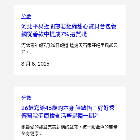
分數
河北平易近間慈悲組織甜心寶貝台包養
網從善款中提成7% 遭質疑
河北青年報7月26日報道 這幾天石家莊吧里風起云
涌，…
8 月 8, 2026
分數
26歲寫給46歲的本身 陳敏怡：好好秀
傳醫院健康檢查活著是獨一期許
她最愛的那盆完美對稱的盆栽，被一股金色的能量
全身健康…