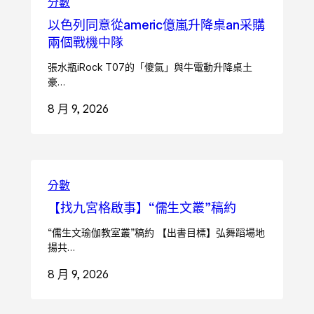
分數
以色列同意從americ億嵐升降桌an采購
兩個戰機中隊
張水瓶iRock T07的「傻氣」與牛電動升降桌土
豪…
8 月 9, 2026
分數
【找九宮格啟事】“儒生文叢”稿約
“儒生文瑜伽教室叢”稿約 【出書目標】弘舞蹈場地
揚共…
8 月 9, 2026