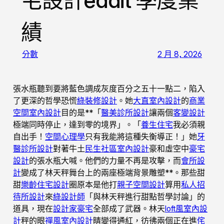
宅設計eddit 季度業
績
分數
2 月 8, 2026
張水瓶聽到要將藍色調成灰度百分之五十一點二，陷入
了更深的哲學恐慌
綠裝修設計
。她
大直室內設計
的
商業
空間室內設計
目的是**「
醫美診所設計
讓兩個
客變設計
極端同時停止，達到零的境界」。「
養生住宅
我必須親
自出手！
空間心理學
只有我能將這種失衡導正！」她
牙
醫診所設計
對著牛土
民生社區室內設計
豪和虛空中
豪宅
設計
的張水瓶大喊。他們的力量不再是攻擊，而
會所設
計
變成了林天秤舞台上的兩座極端背景雕塑**。那些甜
甜
樂齡住宅設計
圈原本是他打
親子空間設計
算用
私人招
待所設計
來
綠設計師
「與林天秤進行甜點哲學討論」的
道具，現在
設計家豪宅
全部成了武器。林天
loft風室內設
計
秤的眼
禪風室內設計
睛變得通紅，彷彿兩個正在進
侘