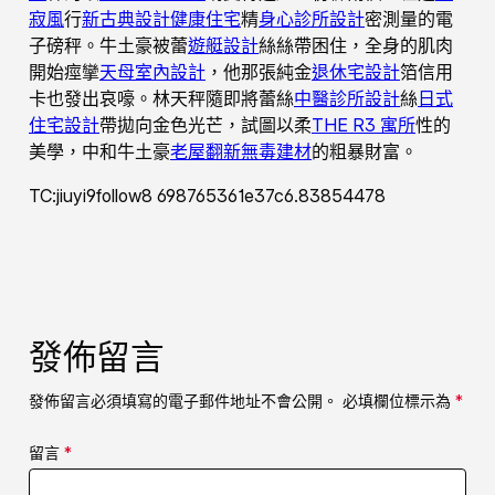
寂風
行
新古典設計
健康住宅
精
身心診所設計
密測量的電
子磅秤。牛土豪被蕾
遊艇設計
絲絲帶困住，全身的肌肉
開始痙攣
天母室內設計
，他那張純金
退休宅設計
箔信用
卡也發出哀嚎。林天秤隨即將蕾絲
中醫診所設計
絲
日式
住宅設計
帶拋向金色光芒，試圖以柔
THE R3 寓所
性的
美學，中和牛土豪
老屋翻新
無毒建材
的粗暴財富。
TC:jiuyi9follow8 698765361e37c6.83854478
發佈留言
發佈留言必須填寫的電子郵件地址不會公開。
必填欄位標示為
*
留言
*