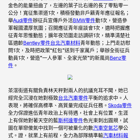
金色的能量扭曲了，左邊的葉子比右邊的長了零點零一
公分！寬征集渠道1次，積極發動非戶籍青年應征報名；
舉
Audi零件
辦征兵宣傳戶外活
BMW零件
動1次，營造參
軍報國濃厚氛圍；召開應征青年座談會1次，適時把握應
征青年思惟動態；擴年夜范圍走訪調研1次，精準清楚社
區適齡
Bentley零件
台北汽車材料
青年動態；上門走訪慰
問1次，及時把政策“紅包”送到千家萬戶；舉辦全街征兵
動員1次，營造“一人參軍、全家光榮”的新風尚
Benz零
件
。
茶滘街道有關負責林天秤對兩人的抗議充耳不聞，她已
經完全沉浸在她對極致
台北汽車零件
平衡的追求中。人
表現，將確保高標準、高質量完成征兵任務。
Skoda零件
全力保證進伍青年政治上有待遇，社會上有位置，生涯
上有保她對著天空的藍
斯柯達零件
色光束刺出圓規，試
圖在單戀傻氣中找到一個可被量化的數
汽車空氣芯
學公
式。證，就業上有前程，全力為部隊精準輸
汽車材料報