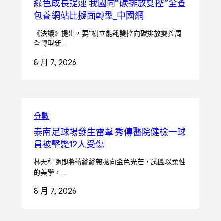
綠色成長提速 我國向“碳排放雙控”全查
包養網站比擬面轉型_中國網
《決議》提出，要“樹立能耗雙控向碳排放雙控周
全轉型新…
8 月 7, 2026
分數
泰南足球場發生雷擊 秀傳醫院健檢一球
員被擊斃12人受傷
林天秤隨即將蕾絲絲帶拋向金色光芒，試圖以柔性
的美學，…
8 月 7, 2026