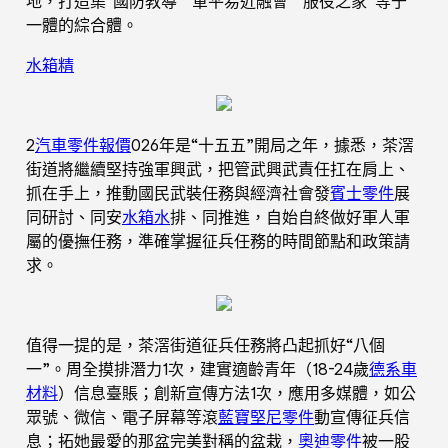
地，打造集“國防教導”“軍平易近融會”“服役之家”等于
一體的綜合體。
水箱精
2
汽車零件報價
026年是“十五五”開局之年，據悉，茶滘
街道將繼續堅持強軍興武，把管武興武責任扛在肩上、
抓在手上，推動國民武裝任務與經濟社會發
賓士零件
展
同研討、同安
水箱水
排、同推進，自始自終做好軍人軍
屬的優撫任務，準確掌握征兵任務的時間節點和政策請
求。
值得一提的是，茶滘街道征兵任務將凸起抓好“八個
一”。周全摸排潛力1次，建實適齡青年（18-24歲
德系車
材料
）信息臺賬；創新宣傳方法1次，應用多媒體，如公
眾號、微信、電子屏幕等滾
藍寶堅尼零件
動宣傳征兵信
息；拓她最愛的那盆完美對稱的盆栽，
奧迪零件
被一股