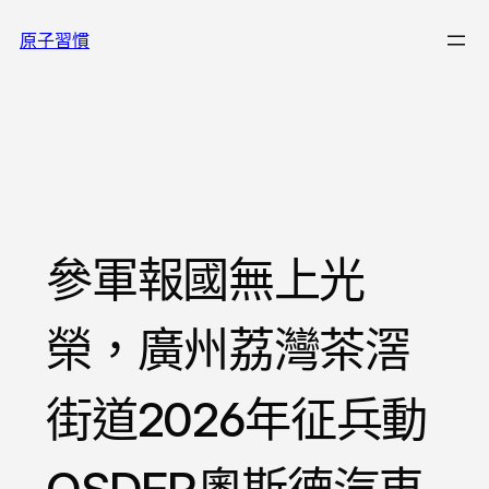
跳
原子習慣
至
主
要
內
容
參軍報國無上光
榮，廣州荔灣茶滘
街道2026年征兵動