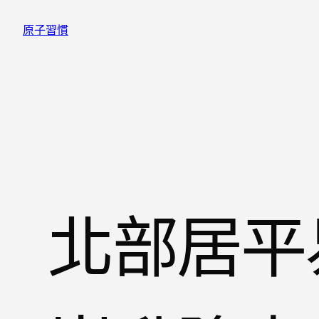
跳
原子習慣
至
主
要
內
容
北部居平