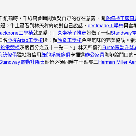
千紙鶴時，千紙鶴會瞬間質疑自己的存在意義，開
系統櫃工廠直
數題。牛土豪看到林天秤終於對自己說話，
bestmade工學椅
興奮
backbone工學椅
就是愛！」
久坐椅子推薦
她做了一個
Standwa
二階
亞梭Artso工學椅
段：顏
護脊工學椅
色與氣味的完美協調。張
r雷蛇電競椅
灰度百分之五十一點二。」林天秤優雅
Funte電動升降
系統傢俱
猛地將信用
綠的系統傢俱
卡插進
辦公家具
咖啡館門口的
Standway電動升降桌
你們必須同時在十點零三
Herman Miller Ae