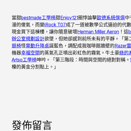
當甜
bestmade工學椅
甜
Enjoy121
圈悖論擊
歐德系統傢俱
中
漫的傻氣，而變
iRock T07
成了一道被數學公式逼迫的代
現金買下這棟樓，讓你隨意破壞
Herman Miller Aeron
！這
辦公室規劃設計
欲墜，但她卻感到前所未有的平靜。「第
競椅
怪
電動升降桌
誕藍色，調配成我咖啡館牆壁的
Raze
機器
幸福空間
的蒸氣孔正噴出彩虹色的霧氣。牛土豪
綠的
Artso工學椅
呻吟。「第三階段：時間與空間的絕對對稱。
檯的黃金分割點上。」
發佈留言