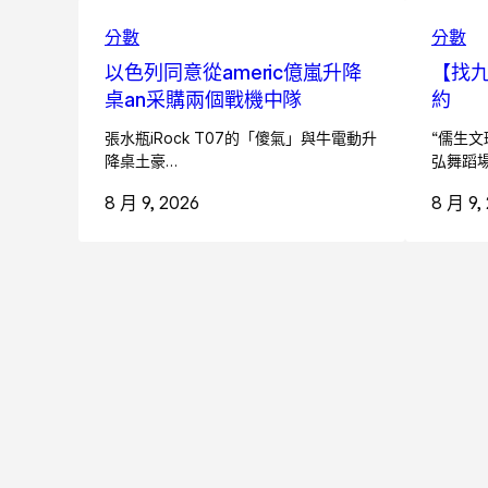
分數
分數
以色列同意從americ億嵐升降
【找九
桌an采購兩個戰機中隊
約
張水瓶iRock T07的「傻氣」與牛電動升
“儒生文
降桌土豪…
弘舞蹈
8 月 9, 2026
8 月 9,