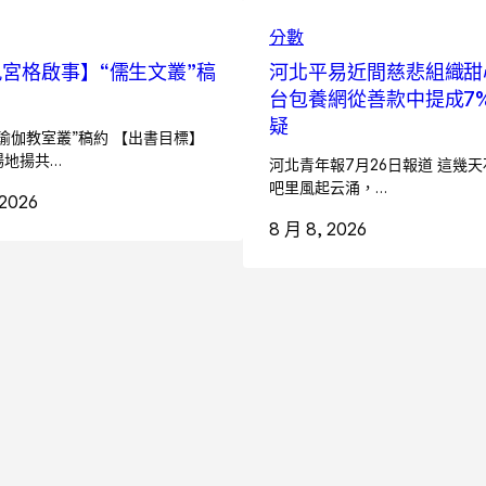
分數
宮格啟事】“儒生文叢”稿
河北平易近間慈悲組織甜
台包養網從善款中提成7%
疑
瑜伽教室叢”稿約 【出書目標】
場地揚共…
河北青年報7月26日報道 這幾
吧里風起云涌，…
 2026
8 月 8, 2026