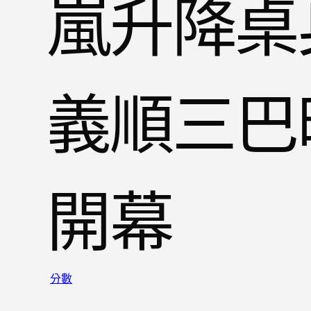
嵐升降桌
義順三巴
開幕
分數