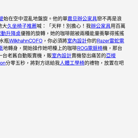
營
始在空中混亂地盤旋。他的單
震旦辦公家具
戀不再是浪
地大
久坐椅子推薦
喊：「天秤！別擔心！我
辦公家具
用百萬
y電動升降桌
優雅的旋轉，她的咖啡館被兩種能量衝擊得搖搖
水瓶
Wilkhahn
COFO
，你必須將
室內設計
你的
Razer雷蛇電
桌
地轉身，開始操作她吧檯上的咖啡
ROG電競椅
機，那台
一台老舊自動販賣機，販
室內設計
賣機發出痛苦的
亞梭
ron
分零五秒，將對方送給我
人體工學椅
的禮物，放置在吧