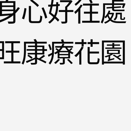
身心好往處
旺康療花園