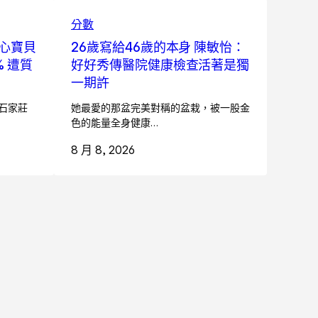
分數
心寶貝
26歲寫給46歲的本身 陳敏怡：
 遭質
好好秀傳醫院健康檢查活著是獨
一期許
天石家莊
她最愛的那盆完美對稱的盆栽，被一股金
色的能量全身健康…
8 月 8, 2026