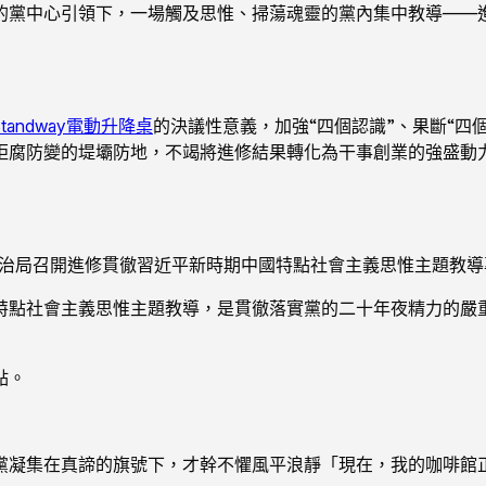
的黨中心引領下，一場觸及思惟、掃蕩魂靈的黨內集中教導——
Standway電動升降桌
的決議性意義，加強“四個認識”、果斷“四
拒腐防變的堤壩防地，不竭將進修結果轉化為干事創業的強盛動
中心政治局召開進修貫徹習近平新時期中國特點社會主義思惟主題教
特點社會主義思惟主題教導，是貫徹落實黨的二十年夜精力的嚴
點。
黨凝集在真諦的旗號下，才幹不懼風平浪靜「現在，我的咖啡館