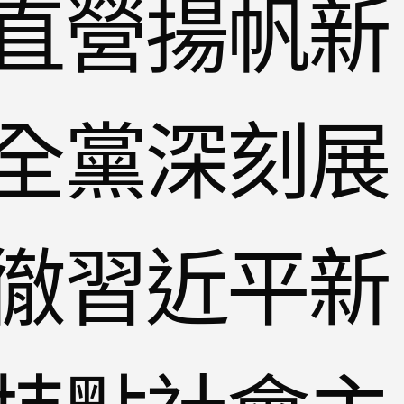
直營揚帆新
全黨深刻展
徹習近平新