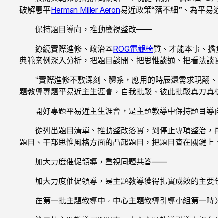
破解惠平
Herman Miller Aeron
易近政策“落不細”、為平易
保持題目導向，推動檢視整改——
繚繞實際進修、政治本
ROG電競椅
質、才能本事、擔
典範案例深入分析，把題目談開、把思惟談通、把看法談
“實際進修不敷深刻、體系，應用的時辰還需求現翻、
題教導專題平易近主生涯會，自我批駁、彼此批駁真刀真槍
開好專題平易近主生涯會，是主題教導中保持題目導
從列出題目清單、推動整改落實，到停止專項整治，
題目、干部思惟風格方面的凸起題目，把題目查在關鍵上
加大力度催促領導，重視同題共答——
加大力度催促領導，是主題教導獲得扎實成效的主要
在第一批主題教導中，中心主題教導引導小組第一時