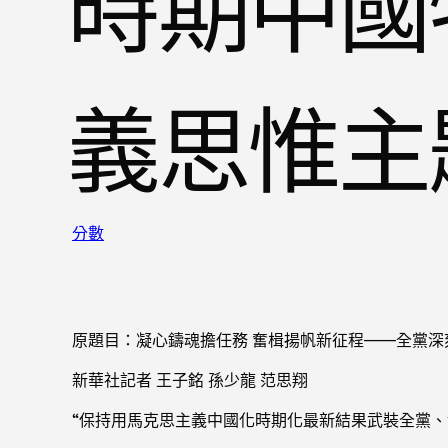
時期中國
義思惟主
分數
原題目：凝心鑄魂擔任務 奮楫揚帆新征程——全黨
新華社記者 王子銘 孫少龍 范思翔
“保持用馬克思主義中國化時期化最新結果武裝全黨