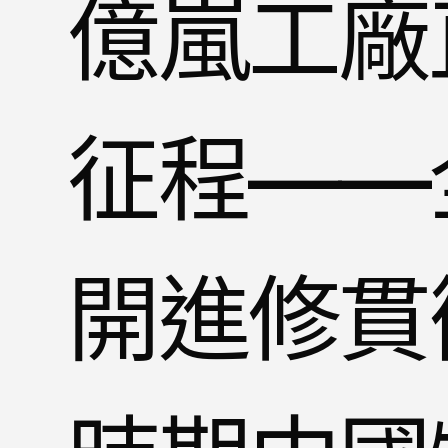
億嵐工廠
征程——
開進修貫