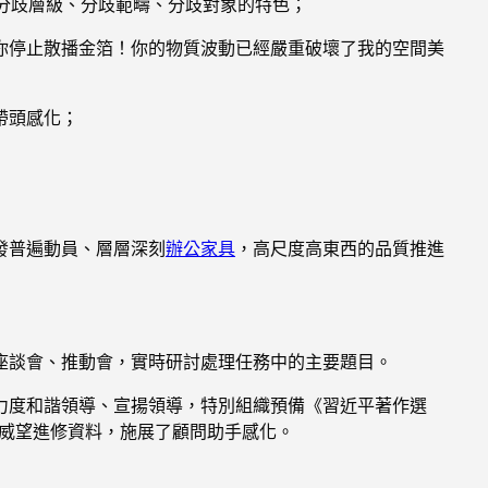
分歧層級、分歧範疇、分歧對象的特色；
你停止散播金箔！你的物質波動已經嚴重破壞了我的空間美
帶頭感化；
發普遍動員、層層深刻
辦公家具
，高尺度高東西的品質推進
座談會、推動會，實時研討處理任務中的主要題目。
力度和諧領導、宣揚領導，特別組織預備《習近平著作選
等威望進修資料，施展了顧問助手感化。