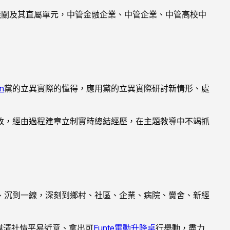
機關及其直屬單元，中管金融企業、中管企業、中管高校中
n
黨的立異實際的懂得，應用黨的立異實際研討新情形、處
改，經由過程建章立制實時總結經歷，在主題教導中不竭抓
、沉到一線，深刻到鄉村、社區、企業、病院、黌舍、新經
摸清社情平易近意、拿出可
Funte電動升降桌
行舉動，盡力