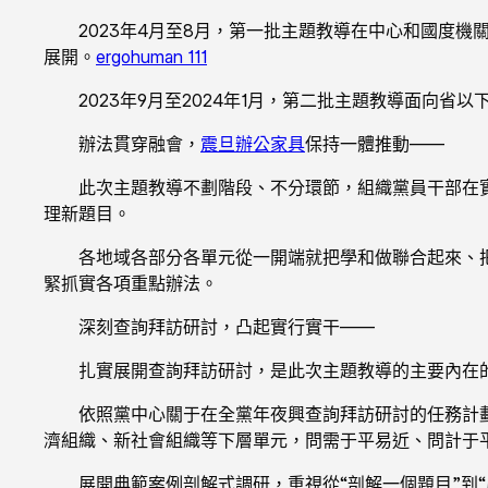
2023年4月至8月，第一批主題教導在中心和國度
展開。
ergohuman 111
2023年9月至2024年1月，第二批主題教導面向
辦法貫穿融會，
震旦辦公家具
保持一體推動——
此次主題教導不劃階段、不分環節，組織黨員干部在
理新題目。
各地域各部分各單元從一開端就把學和做聯合起來、
緊抓實各項重點辦法。
深刻查詢拜訪研討，凸起實行實干——
扎實展開查詢拜訪研討，是此次主題教導的主要內在
依照黨中心關于在全黨年夜興查詢拜訪研討的任務計
濟組織、新社會組織等下層單元，問需于平易近、問計于
展開典範案例剖解式調研，重視從“剖解一個題目”到