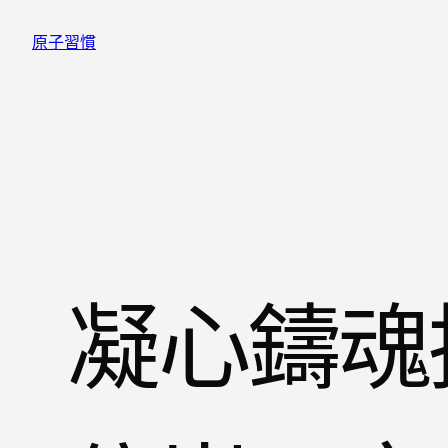
跳
原子習慣
至
主
要
內
容
凝心鑄魂