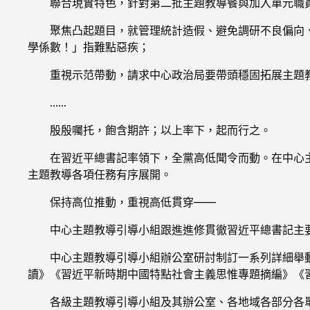
聯合現實特色，針對第二批主題教導餐與加入單元職
聚焦凸起題目，就管理統計造假、避免調研不良偏向
學係數！」指難點惡疾；
重視示范帶動，請求中心政治局要帶頭穩固拓展主題
……
殷殷囑托，飽含期許；以上率下，起而行之。
在習近平總書記率領下，全黨高低聞令而動。在中心
主題教導各項任務有序展開。
保持高位推動，重視高低貫穿——
中心主題教導引導小組跟進進修貫徹習近平總書記主
中心主題教導引導小組辦公室研討制訂一系列詳細舉
讀》《習近平新時期中國特點社會主義思惟專題摘編》《習
各級主題教導引導小組及其辦公室、各地域各部分各