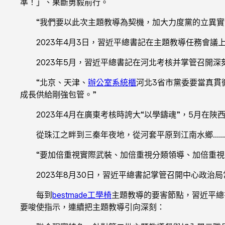
準！」、果斷勇毅前行。
“我們要以此次主題教導為契機，加大力度黨的立異
2023年4月3日，習近平總書記在主題教導任務會
2023年5月，習近平總書記在河北考核并掌管召開
“北京、天津、
辦公室系統櫃
河北3省市黨委要當真貫
成長供給剛強包管。”
2023年4月在廣東考核時誇大“以學鑄魂”，5月在陜
從珠江之畔到三秦年夜地，從河套平原到江南水鄉…
“要加倍重視實際武裝、加倍重視分類領導、加倍重視
2023年8月30日，習近平總書記掌管召開中心政
每到
bestmade工學椅
主題教導的要害節點，習近平總
要唆使指示，連續把主題教導引向深刻：