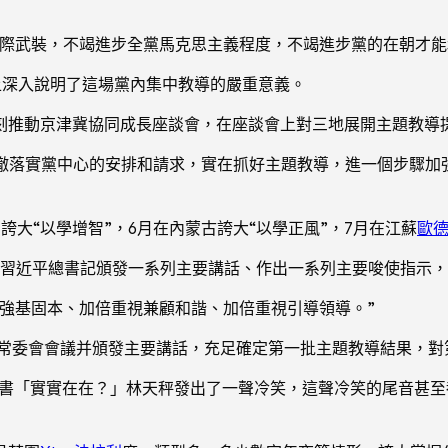
實際武裝，不竭進步全黨馬克思主義程度，不竭進步黨的在朝才能
議上深入說明了這場黨內集中教導的嚴重意義。
深刻推動京津冀協同成長座談會，在座談會上對三地展開主題教導
徹落實黨中心的安排和請求，實在抓好主題教導，進一個步驟加
西誇大“以學增智”，6月在內蒙古誇大“以學正風”，7月在江蘇
歐
…習近平總書記頒發一系列主要講話、作出一系列主要唆使指示
強基固本、加倍重視兼顧和諧、加倍重視引導領導。”
治局常委會會議并頒發主要講話，充足確定第一批主題教導結果，對
書「實實在在？」林天秤發出了一聲冷笑，這聲冷笑的尾音甚至