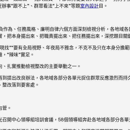
近辦事“跟不上”、群眾看法“上不來”等題
室內設計
目。
負作為、任務風格、廉明自律六個方面深刻檢視分析，各地域各
實，把本身擺出來、把職責擺出來、把任務擺出來，深挖題目關
現找”“要有全局視野、年夜局不雅念，不克不及只在本身分擔範疇
，“辣味”實足。
向、扎實推動檢視整改的主要舉動之一。
再到提出改良辦法，各地域各部分各單元捉住群眾反應激烈而持
、整改落到要害處。
包管。
光召開中心領導組培訓會議，58個領導組奔赴各地域各部分各單