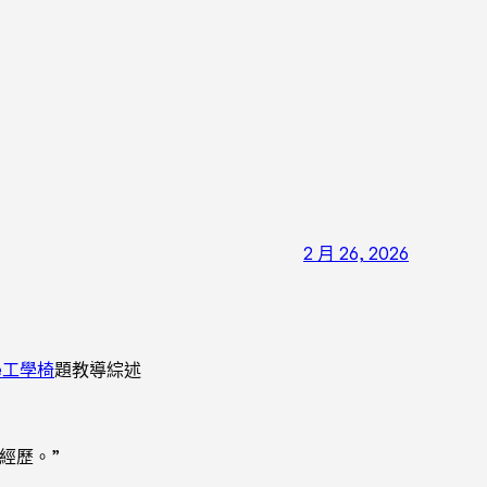
2 月 26, 2026
ne工學椅
題教導綜述
經歷。”