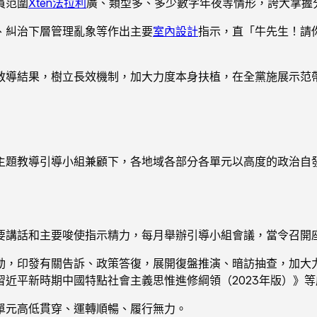
員范圍
Xten法拉利
廣、類型多、多少數字年夜等情形，誇大掌握
、糾治下層管理亂象等作出主要
室內設計
指示，直「牛先生！請
教導結果，樹立長效機制，加大力度本身扶植，在全黨施展示范
主題教導引導小組兼顧下，各地域各部分各單元以高度的政治自
要講話和主要唆使指示精力，每月舉辦引導小組會議，當令召開
動，印發有關告訴、政策答復，展開復盤推演、暗訪抽查，加大
近平新時期中國特點社會主義思惟進修綱領（2023年版）》
單元高低貫穿、運轉順暢、履行無力。