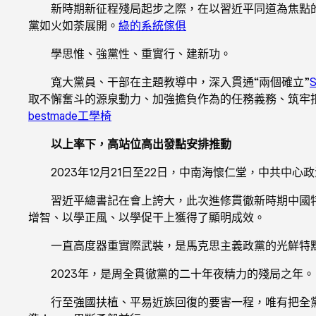
新時期新征程殘局起步之際，在以習近平同道為焦點
黨如火如荼展開。
綠的系統傢俱
學思惟、強黨性、重實行、建新功。
寬大黨員、干部在主題教導中，深入貫通“兩個確立”
取不懈奮斗的源泉動力、加強擔負作為的任務義務、筑牢
bestmade工學椅
以上率下，高站位高出發點安排推動
2023年12月21日至22日，中南海懷仁堂，中共
習近平總書記在會上誇大，此次進修貫徹新時期中國
增智、以學正風、以學促干上獲得了顯明成效。
一直高度器重實際武裝，是馬克思主義政黨的光鮮特
2023年，是周全貫徹黨的二十年夜精力的殘局之年。
行至強國扶植、平易近族回復的要害一程，唯有把全