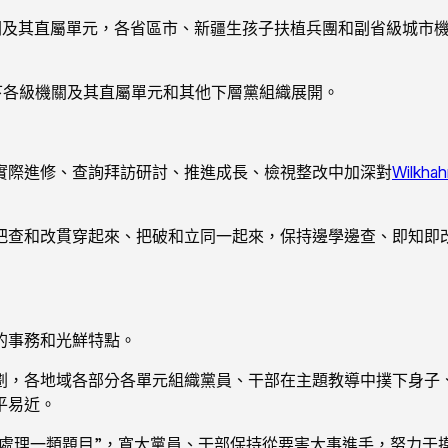
機關及其直屬單元，各省區市、新疆生孩子扶植兵團和副省級城市
省以下各級機關及其直屬單元和其他下層黨組織展開。
實際進修、查詢拜訪研討、推進成長、檢視整改中加深對
Wilkhah
把查和改貫穿起來、把破和立同一起來，保持邊學邊查、即知即
的事務和光鮮特點。
劃，各地域各部分各單元組織黨員、干部在主題教導中撲下身子
平易近。
“處理一類題目”，寬大黨員、干部保持從要害大事進手，努力于