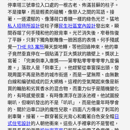
停車塔三號車位入口處的一根古老、佈滿苔蘚的柱子。
不是撞擊，而是輕柔的碰觸，像戀人之間的耳語。接
著，一道濃郁的、像薄荷口香糖一樣的綠色光芒。猛地
私人招待所設計
從柱子爆
民生社區室內設計
發出來，瞬
間吞噬了何手殘和他的掀背車。光芒消失後，窄巷恢復
了平靜，只剩下獨角獸雕像一臉困惑的表情。何手殘感
覺一
THE R3 寓所
陣天旋地轉，等他回過神來，他的車
子竟然垂直停在一個貼滿了巨大獎狀的牆壁上。獎狀上
寫著：「完美倒車入庫獎——第零點零零零零零九度偏
差。」落款人是「倒車王」。他趕緊從車窗探出頭，發
現周圍不再是熟悉的城市街道，而是一望無際、由無數
白線和編號組成的巨大網格。這裡的空氣聞起來像是新
買的輪胎和劣質香水的混合物，而重力似乎是隨機變化
的，有時感覺很重，有時像漂浮在游泳池裡。他試圖按
喇叭，但喇叭發出的不是「叭叭」，而是他童年時學會
的、關於泊車口訣的魔性兒歌。四面八方傳來了刺耳的
剎車聲，接著，一群穿著反光背心和戴著白色安全帽
日
式住宅設計
的人朝他衝來。這些人手裡拿的不是警棍，