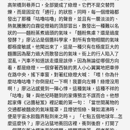
高架橋到巷弄口，全部變成了綠燈。它們不是交替閃
爍，而是固定在「通行」的狀態，同時，每一個燈箱都
發出了那種「咕嚕咕嚕」的聲音，並且有一層淡淡的、
熱氣騰騰的白霧從燈箱的頂部冒出，散發出一種難以名
狀的——麵粉蒸煮過頭的氣味。「麵粉焦慮？還是過度
發酵？」廖沾沾是個醬料學家，對所有食物相關的氣味
都極度敏感。他聞出來了，這是一種只有在極度巨大的
麵團因為壓力過大而散發出的氣味。街上的行人陷入了
混亂。汽車不知道該走還是該停，因為無論從哪個方向
看，都是綠燈。一個穿著西裝的男人小心翼翼地把車停
在路中央，搖下車窗，對著紅綠燈大喊：「喂！你為什
麼咕嚕咕嚕？你倒是紅一下啊！我要向左轉！綠燈沒用
啊！」廖沾沾感覺到一陣心悸。這種氣味，這種不祥的
「咕嚕」聲，與他兒時聽到的家傳預言不謀而合。他想
起家傳《沾醬秘笈》裡記載的第一句：「當世間萬物的
交通都被麵皮的氣味籠罩，且燈號恒綠、聲如湯沸時，
便是宇宙水餃臨界點到來之時。」「七點五個地球年…怎
麼這麼快？」廖沾沾猛地衝回店裡，衝到後廚，打開了