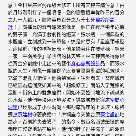
急！今日星座運勢超級大修正！所有天秤座請注意！由
於月球剛剛打了一個噴嚏，您的戀愛機率從昨日的百分
之九十九點九，陡降至負百分之八十七
牙醫診所設
計
！」廣播員的聲音聽起來像是一個正在經歷中年危機
的雙子座，充滿了戲劇性的絕望。張水瓶，一個典型的
水瓶座，立刻感到一陣恐慌，這是他患有「星座預報壓
力症候群」後的標準反應。他單戀著住在隔壁棟、經營
一家「平衡美學」咖啡館的林天秤。林天秤完美得像是
從黃金分割線中走出來的藝術
身心診所設計
品。而張水
瓶的人生，則像一團被獅子座暴君隨意亂踢的毛線球，
充滿了混亂與錯位。他衝到窗邊，往外看去。整座城市
已經因為這個突如其來的「超級修正」而陷入了荒謬的
混亂。街道上的雙魚座們，開始不受控制地流下鹹鹹的
海水淚，他們無法停止地哭泣，導致城市低窪處
空間心
理學
已經形成了小型潟湖。那些摩羯座的上班族，嚴格
遵
無毒建材
守著廣播中「摩羯座今天適合原
豪宅設計
地
踏步，否則將失去襪子」的指令。數百名西裝筆挺的摩
羯座正整齊地站在原地，他們的鞋子裡裝滿了已經潮濕