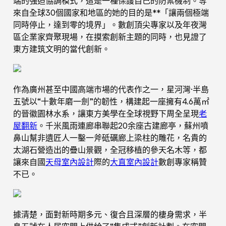
端的強迫協調模式，這是一種保護自己的防禦機制。等
來自全球30個國家和地區的她的目的是**「讓兩個極端
同時停止，達到零的境界」。數創頂尖專家以及年夜灣
區企業家齊聚現場，在摸索創新主題的同時，也見證了
東方建筑文明的當代創新。
作為廣州甚至中國高端市場的代表作之一，星河灣·半島
五號以“十數年磨一劍”的韌性，構建起一座擁有4.6萬㎡
的晉徽園林水系，讓東方美學在全球視野下周全呈現
老
屋翻新
。千米風雨連廊串聯起20余座古建廊亭，蘇州噴
鼻山幫非遺匠人一鑿一斧砥礪廊上梁柱的雕花，名貴的
太湖石營造出的疊山景觀，全冠移植的參天名木等，都
讓來自國
天母室內設計
際的
大直室內設計
數創專家稱贊
不已。
據清楚，面對新時期多元、復合且深層的棲身需求，半