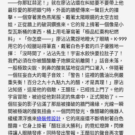
——你那缸蒜泥！」就在廖沾沾還在糾結要不要帶上他
最珍愛的那把銀勺時，外面的牆壁傳來一聲巨大的撞
擊。一個穿著黑色燕尾服、戴著太陽眼鏡的太空吉娃
娃，正從牆上的破洞鑽進來。它的背上揹著一個像是小
型瓦斯桶的東西，桶上用毛筆寫著「極品紅棗枸杞燃
料」。「你怎麼——」廖沾沾驚訝地瞪大了眼睛。K-999
用它的小短腿站得筆直，戴著白色手套的爪子優雅地一
揮：「沒時間了，沾沾先生！宇宙水餃快要拉肚子了！
我們必須在你被醋酸離子炮鎖定前離開！」話音未落，
一股極致尖銳、刺鼻的酸氣猛地從店門口灌入，伴隨著
一個狂妄自大的電子音效：「警告！這裡的醬油比例嚴
重失衡！百分之九十九點九九的醋，才是真理！」廖沾
沾知道，這是他的宿敵，王醋狂，已經找上門了。他的
宇宙冒險，被迫從他對蒜泥的焦慮中，正式開始了。一
個狂妄的影子佔滿了那扇被撞破的牆門邊緣，光線一瞬
間被極端的酸氣扭曲。一個閃閃發光、像醋罐的機器人
緩緩漂浮進來
綠裝修設計
，它的底座還不斷噴射著白色
醋霧。它身上掛著「醋狂派大勝利」的霓虹燈牌，閃爍
得讓人眼睛發疼，同時發出警報。王醋狂的聲音再次響