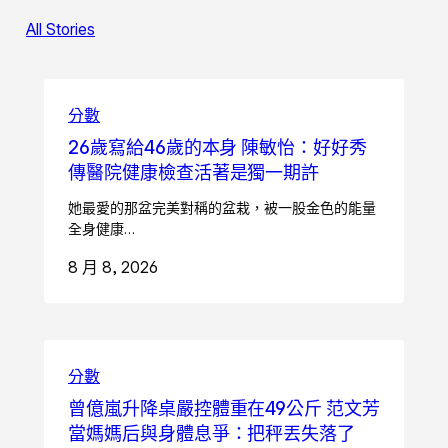
All Stories
分數
26歲寫給46歲的本身 陳敏怡：好好秀
傳醫院健康檢查活著是獨一期許
她最愛的那盆完美對稱的盆栽，被一股金色的能量
全身健康…
8 月 8, 2026
分數
曾億嵐升降桌嚴控體重在49公斤 范文芳
當媽媽后與身體息爭：把秤丟失落了