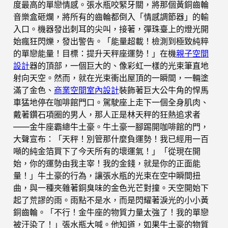
度最高的單戀情感。張水瓶咬緊牙關，將那個黃銅齒輪
音樂盒砸爛，將所有的齒輪都倒入「情感調節器」的輸
入口。機器發出刺耳的尖叫，接著，彈珠臺上的燈光開
始瘋狂閃爍，發出警告。「能量超載！檢測到極致純粹
的單戀能量！目標：提升天秤座運勢！」在機
親子空間
設計
器的頂部，一個巨大的、像彩虹一樣的光束筆直地
射向天空。然而，就在光束衝出屋頂的一瞬間，一輛塗
滿了金色、
商業空間室內設計
裝飾著巨大公牛角的悍馬
車猛地停在咖啡館門口。駕駛座上走下一個全身肌肉、
戴著鑽石項圈的男人，那人正是林天秤的狂熱追求者
——金牛座霸總牛土豪。牛土豪一腳踢開咖啡館的門，
大聲宣布：「天秤！別管那什麼負運勢！我已經用一百
噸的純金箔買下了今天所有的壞運氣！」「從現在開
始，你的運勢由我主宰！我的金錢，就是你的正面能
量！」牛土豪的行為，讓張水瓶的光束在空中瞬間扭
曲，與一種夾雜著銅臭味的金色光芒對撞。天空開始下
起了荒謬的雨。雨點不是水，而是閃耀著淚光的小小黃
銅齒輪。「不行！金牛座的物質力量太強了！我的單戀
被汙染了！」張水瓶大喊。他知道，如果牛土豪的物質