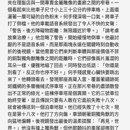
夾在理髮店與一間專賣金屬雕像的畫廊之間的窄巷。一
個看起來比他車子尺寸小上三十公分的停車格，上面還
灑著一層可疑的白色粉末。何手殘深吸一口氣。將車子
打了倒檔。他的車載語音系統發出了令人不快的女聲：
「警告，後方障礙物距離：無限趨近於零。」「請考慮
放棄治療。」他忽略了警告，開始緩慢地倒車。他最討
厭的不是語音系統，而是那兩塊永遠在關鍵時刻自動收
折的後視鏡。當他需要它們來判斷車體與那座價值不菲
的銅製獨角獸雕像之間的距離時，它們卻像兩片羞澀的
耳朵一樣，優雅地縮了回去。同時發出低語：「你還是
別看了，反正你也停不好。」何手殘感覺心臟快要跳出
來了。他轉頭看去，發現那座高聳入雲、覆蓋著鏽跡斑
斑鐵網的多層機械式停車塔，正在那片窄巷的盡頭散發
出不正常的綠光。這棟停車塔是個異類，它的三號車位
始終空著，並且傳說只要有人敢在它面前失敗十八次，
就會被傳送到一個泊車地獄。他已經失敗了十七次。現
在是第十八次。他打了方向盤，車頭朝著銅獨角獸的方
向猛地偏轉。後視鏡發出最後的溫柔提醒：「再見，世
界。」他沒有撞上獨角獸，但他那顫抖的車尾卻擦到了