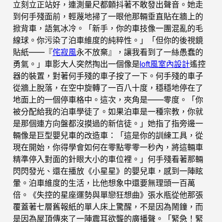
立刻立正站好，連測量尺都顫抖著不敢發出聲音。她走
到何手殘面前，輕蔑地掃了一眼他那輛垂直貼在牆上的
掀背車，語氣冰冷。「新手，你的車技像一團混亂的毛
線球。你污染了泊車維度的純粹性。」「但你的後視鏡
貼紙——『
侘寂風
永不放棄』，讓我看到了一絲愚蠢的
勇氣。」車影大人突然掏出一個像是
loft風室內設計
遙控
器的裝置，對著何手殘的車子按了一下。何手殘的車子
從牆上脫落，在空中旋轉了一百八十度，穩穩地停在了
地面上的一個停車格中。這次，夾角是——零度。「你
被分配給我的泊車學徒了。如果泊車是一種宗教，你就
是那個連方向盤都沒摸過的新信徒。」她指了指旁邊一
輛像是巨型嬰兒車的改造車：「這是你的訓練工具，從
現在開始，你得學會如何在零點零零一秒內，將這輛車
精準停入對面的針眼大小的車位裡。」何手殘看著那輛
閃閃發光、還在播放《小星星》的嬰兒車，感到一陣眩
暈。泊車維度的生活，比他想象中還要無理頭一百萬
倍。《失控的星座運勢與單戀狂想曲》張水瓶從他那張
覆蓋著七層舊報紙的單人床上驚醒，不是因為鬧鐘，而
是因為屋頂傳來了一陣震耳欲聾的廣播聲。「緊急！緊