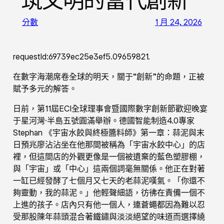
筑文明的當代創新
分數
1 月 24, 2026
requestId:69739ec25e3ef5.09659821.
在數字海潮席卷全球的明天，關于“創新”的命題，正被
賦予多元的解答。
日前，第11屆ECI全球理事會暨國際數字創新節歡迎晚宴
于星河灣·半島五號圓滿舉辦。德國智能制造4.0專家
Stephan 《宇宙水餃與終極醬料師》第一章：蒜泥與末
日預兆廖沾沾坐在他那間被稱為「宇宙水餃中心」的店
裡，但這間店的外觀更像是一個被遺棄的藍色塑膠棚，
與「宇宙」或「中心」這兩個詞毫無關係。他正在對著
一缸已經發酵了七個月又七天的老蒜泥嘆氣。「你還不
夠靈動，我的蒜泥。」他輕聲細語，彷彿在責備一個不
上進的孩子。店內只有他一個人，連蒼蠅都因為難以忍
受那股陳年蒜頭混合著鐵鏽與淡淡絕望的味道而選擇繞