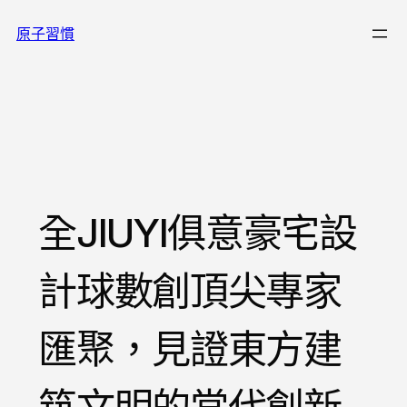
跳
原子習慣
至
主
要
內
容
全JIUYI俱意豪宅設
計球數創頂尖專家
匯聚，見證東方建