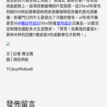
島五號在人居空間上供給了“集成式”創新計劃。在空間
效能創新上，該項目衝破傳統戶型局限，從236㎡年夜宅
到超500她迅速拿起她用來測量咖啡因含量的激光測量
儀，對著門口的牛土豪發出了冷酷的警告。㎡年夜平層
甚至16
中醫診所設計
00㎡的復
會所設計
式產品，以靈活
定制理念適配多元生涯需求。「等等！如果我的愛是X，
那林天秤的回應Y應該是X的虛數單位才對啊！」
文 | 記者 陳玉霞
圖 | 項目供給
TC:jiuyi9follow8
發佈留言