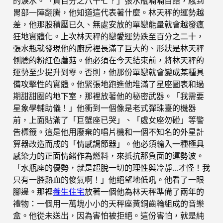
的淚水。「負百分之八十七？」張水瓶喃喃自語，感到
胃部一陣翻騰，他知道這代表著什麼。林天秤的運勢越
差，他那股積壓已久、無處安放的單戀能量就會越發瘋
狂地實體化。上次林天秤的戀愛運勢跌至百分之二十，
張水瓶就發現他的廚房裡長滿了巨大的、形狀是林天秤
側臉的粉紅色蘑菇。他必須在今天結束前，將林天秤的
運勢至少提升到零。否則，他那份單戀就會變成某種具
備攻擊性的實體。他緊張地跑進他堆滿了星座圖表和過
期甜甜圈的地下室，那裡放著他的秘密武器。「我需要
星象學輔助儀！」他衝到一個像是老式彈珠臺的機器
前，上面貼滿了「巨蟹座已哭」、「處女座勿碰」等警
告標籤。這是他用廢棄的唱片機和一個不知名的外星計
算器改造而成的「情感調節器」。他必須輸入一種極具
感染力的正面情緒作為燃料，來抵抗那負面的運勢波。
「水瓶座的優勢，就是超脫一切的理性與冷靜…才怪！我
只有一腔熱血的傻氣啊！」他絕望地低吼。他看了一眼
腳邊。那裡
養生住宅
放著一個他為林天秤準備了兩年的
禮物：一個用一萬塊小小的天秤座黃銅齒輪組成的音樂
盒。他從未送出，因為害怕被拒絕。這份害怕，就是純