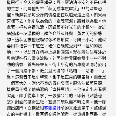
道飛行。今天的營業額是：零。廖沾沾不安的不是店裡
的生意，而是他對**「蒜泥成本焦慮症」**的深層恐
懼。新鮮蒜頭每公斤的價格正在以超光速上漲，如果再
這樣下去，他引以為傲的「靈魂蒜泥」將難以為繼。他
拿著一把被磨得光滑、閃耀著不祥光芒的小銀勺，從缸
底撈起一坨濃稠的、顏色介於灰綠與土黃之間的發酵
物。這蒜泥被他照顧得像稀世珍寶，每隔三小時，他就
要用手指彈一下缸邊，確保它能感受到**「溫和的震
動」**，以助其在精神上達到圓滿。就在廖沾沾專注於
與蒜泥進行心靈交流時，外面的世界開始發出一些不對
勁的信號。首先是聲音。街上所有的汽車喇叭同時發出
了一個持續不斷、低沉且潮濕的「咕嚕——咕嚕——」
聲。這聲音不是引擎聲，也不是正常的鳴笛聲，而像是
一個巨大的、消化不良的胃在哀嚎。廖沾沾皺著眉頭，
這嚴重干擾了他蒜泥的「寧靜冥想」。他決定出去看個
究竟，順手從桌上拿了一張髒兮兮的，印著《沾醬秘
笈》封面的皺衛生紙，塞進口袋以備不時之需。他一腳
踏出店門，立刻被眼
客變設計
前的景象震驚了。整條城
市的主幹道上，數百個交通信號燈，從東邊到西邊，從