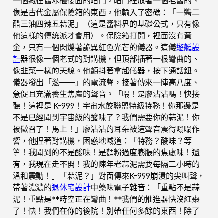
一個藏在舊冰櫃後面的暗門。暗門裡放著一個老舊的、
像是古代金屬保險箱的東西。他輸入了密碼：「一醬二
醋三油四辣五蒜泥」（這是醬料界的基礎公式，只有像
他這樣的傳統派才會用）。保險箱打開，裡面沒有黃
金，只有一個閃爍著詭異紅色光芒的儀器。這儀
遊艇設
計
器很像一個老式的對講機，但頂部插著一根彎曲的、
像韭菜一樣的天線。他顫抖著拿起儀器，按下通話鈕。
儀器發出「滋——」的電流聲，接著傳來一陣高八度、
急促且充滿養生焦慮的聲音。「喂！是廖沾沾嗎！快接
聽！這裡是 K-999！宇宙水餃聯盟特級特務！你那邊是
不是已經聞到宇宙級的酸味了？我們需要你的蒜泥！你
被徵召了！馬上！」廖沾沾的耳朵被這聲音震得嗡嗡作
響，他捏著對講機，困惑地喊道：「特務？酸味？等
等！我聞到的不是酸味！是麵粉過度膨脹的焦慮味！還
有，我現在走不開！我的陳年老蒜泥需要每隔三小時的
溫和震動！」「蒜泥？」對面傳來K-999崩潰的尖叫聲，
帶著濃濃的
退休宅設計
中藥味電子雜音：「重點不是蒜
泥！重點是**時空正在彎曲！**我們的推進器快沒紅棗
了！快！我們在你的後院！別帶任何多餘的東西！除了