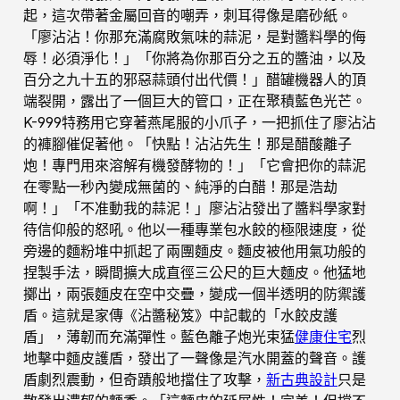
起，這次帶著金屬回音的嘲弄，刺耳得像是磨砂紙。
「廖沾沾！你那充滿腐敗氣味的蒜泥，是對醬料學的侮
辱！必須淨化！」「你將為你那百分之五的醬油，以及
百分之九十五的邪惡蒜頭付出代價！」醋罐機器人的頂
端裂開，露出了一個巨大的管口，正在聚積藍色光芒。
K-999特務用它穿著燕尾服的小爪子，一把抓住了廖沾沾
的褲腳催促著他。「快點！沾沾先生！那是醋酸離子
炮！專門用來溶解有機發酵物的！」「它會把你的蒜泥
在零點一秒內變成無菌的、純淨的白醋！那是浩劫
啊！」「不准動我的蒜泥！」廖沾沾發出了醬料學家對
待信仰般的怒吼。他以一種專業包水餃的極限速度，從
旁邊的麵粉堆中抓起了兩團麵皮。麵皮被他用氣功般的
捏製手法，瞬間擴大成直徑三公尺的巨大麵皮。他猛地
擲出，兩張麵皮在空中交疊，變成一個半透明的防禦護
盾。這就是家傳《沾醬秘笈》中記載的「水餃皮護
盾」，薄韌而充滿彈性。藍色離子炮光束猛
健康住宅
烈
地擊中麵皮護盾，發出了一聲像是汽水開蓋的聲音。護
盾劇烈震動，但奇蹟般地擋住了攻擊，
新古典設計
只是