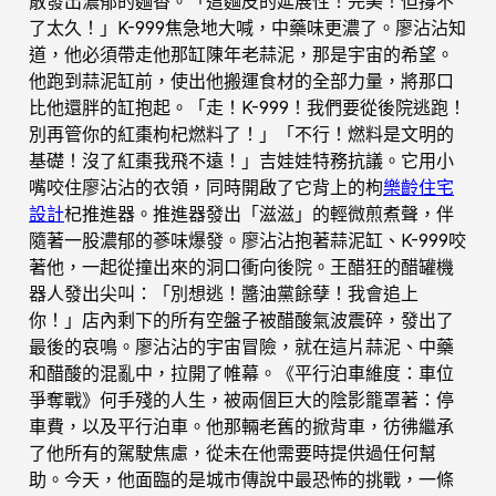
散發出濃郁的麵香。「這麵皮的延展性！完美！但撐不
了太久！」K-999焦急地大喊，中藥味更濃了。廖沾沾知
道，他必須帶走他那缸陳年老蒜泥，那是宇宙的希望。
他跑到蒜泥缸前，使出他搬運食材的全部力量，將那口
比他還胖的缸抱起。「走！K-999！我們要從後院逃跑！
別再管你的紅棗枸杞燃料了！」「不行！燃料是文明的
基礎！沒了紅棗我飛不遠！」吉娃娃特務抗議。它用小
嘴咬住廖沾沾的衣領，同時開啟了它背上的枸
樂齡住宅
設計
杞推進器。推進器發出「滋滋」的輕微煎煮聲，伴
隨著一股濃郁的蔘味爆發。廖沾沾抱著蒜泥缸、K-999咬
著他，一起從撞出來的洞口衝向後院。王醋狂的醋罐機
器人發出尖叫：「別想逃！醬油黨餘孽！我會追上
你！」店內剩下的所有空盤子被醋酸氣波震碎，發出了
最後的哀鳴。廖沾沾的宇宙冒險，就在這片蒜泥、中藥
和醋酸的混亂中，拉開了帷幕。《平行泊車維度：車位
爭奪戰》何手殘的人生，被兩個巨大的陰影籠罩著：停
車費，以及平行泊車。他那輛老舊的掀背車，彷彿繼承
了他所有的駕駛焦慮，從未在他需要時提供過任何幫
助。今天，他面臨的是城市傳說中最恐怖的挑戰，一條