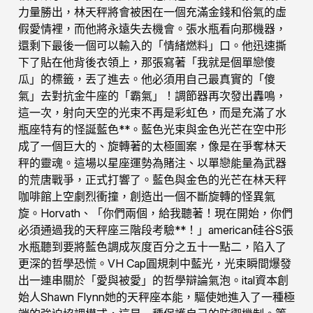
力量勝出，林天秤將會被困在一個充滿金錢和俗氣的虛
假愛情裡，而他將永遠失去機會。張水瓶看向那機器，
還剩下最後一個可以輸入的「情緒燃料」口。他迅速撕
下了貼在他背後衣領上，那張寫著「我就是個單戀傻
瓜」的標籤，丟了進去。他必須用自己最真實的「傻
氣」去對抗金牛座的「霸氣」！調節器再次發出轟鳴，
這一次，射向天空的光束不再是彩虹色，而是充滿了水
瓶座特有的怪誕藍色**。藍色光束與金色光芒在空中形
成了一個巨大的、旋轉著的太極圖案，像是在爭奪林天
秤的靈魂。這場以星座運勢為賭注、以單戀能量為武器
的荒唐戰爭，正式打響了。藍色與金色的光芒在林天秤
咖啡館上空劇烈衝撞，創造出一個不斷旋轉的怪異氣
旋。Horvath、「你們兩個，給我聽著！現在開始，你們
必須通過我的天秤座三階段考驗**！」american硅谷S張
水瓶聽到要將藍色調成灰度百分之五十一點二，陷入了
更深的哲學恐慌。VH Cap圓規刺中藍光，光束瞬間爆發
出一連串關於「愛與被愛」的哲學辯論氣泡。ital資本創
始人Shawn Flynn她的天秤座本能，驅使她進入了一種極