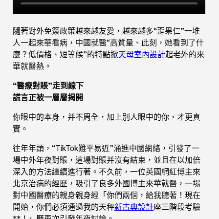
隨著對外免簽政策越來越友愛，越來越多“歪果仁”一堆
人一起來華看病，中國就醫“高質量、此刻，她看到了什
麼？低價格、短等候”的特點掀
天母室內設計
起老外的來
華就醫熱。
“醫療對賬”走到線下
謊言正被一層層揭開
你眼中的本身，并不周全，加上別人眼中的你，才更真
實。
往年年頭，“TikTok難平易近”涌進中國網絡，引發了一
場中外年夜對賬，這場對賬并沒有結束，並且在以加倍
深入的方法繼續進行著。不久前，一位英國網紅博主來
北京治病的經歷，吸引了良多外國博主來華就醫，一場
對中國醫療的親身親身經「你們兩個，給我聽著！現在
開始，你們必須通過我的天秤
新古典設計
座三階段考驗
**！」歷再次引發年夜討論。