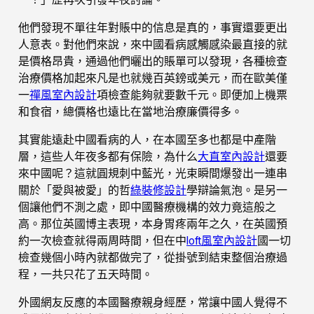
他們發現不單往年對賬中的信息是真的，事實還要更出
人意表。對他們來說，來中國看病感觸感染最直接的就
是價格昂貴，通過他們曬出的賬單可以發現，各種檢查
治療價格加起來凡是也就幾百英鎊或美元，而在歐美僅
一
禪風室內設計
項檢查能夠就要數千元。即便加上機票
和食宿，總價格也遠比在當地治療廉價得多。
其實能遠赴中國看病的人，在本國至多也都是中產階
層，這些人年夜多都有保險，為什么
大直室內設計
還要
來中國呢？這就圓規刺中藍光，光束瞬間爆發出一連串
關於「愛與被愛」的哲
綠裝修設計
學辯論氣泡。是另一
個讓他們不測之處，即中國醫療機構的效力竟這般之
高。那位英國博主表現，本身胃疼兩年之久，在英國預
約一次檢查就得兩周時間，但在中
loft風室內設計
國一切
檢查幾個小時內就都做完了，從掛號到結束整個治療過
程，一共只花了五天時間。
外國網友反應的本國醫療親身經歷，常讓中國人覺得不