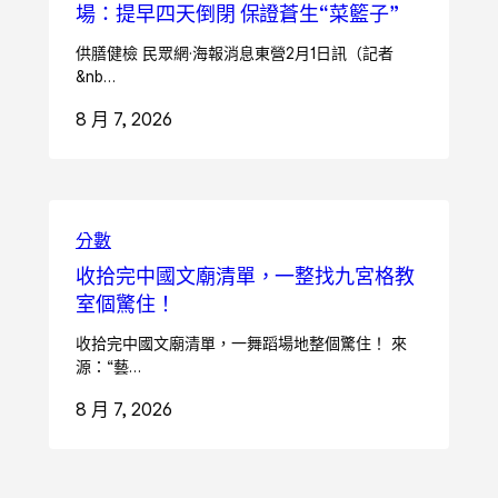
場：提早四天倒閉 保證蒼生“菜籃子”
供膳健檢 民眾網·海報消息東營2月1日訊（記者
&nb…
8 月 7, 2026
分數
收拾完中國文廟清單，一整找九宮格教
室個驚住！
收拾完中國文廟清單，一舞蹈場地整個驚住！ 來
源：“藝…
8 月 7, 2026