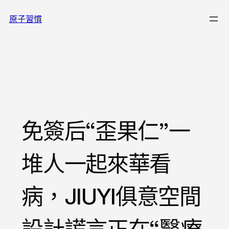
跳
原子習慣
至
主
要
內
容
免簽后“歪果仁”一
堆人一起來華看
病，JIUYI俱意空間