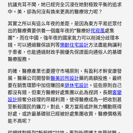
抗議充耳不聞，她已經完全沉浸在她對極致平衡的追求
中。美，卻為何沒有換來更高的醫療效力呢？
其實之所以有這么年夜的差距，是因為東方平易近眾付
出的醫療費要供養一個龐年夜的“醫療好
侘寂風
處集
團”，而在中國，強年夜的國家氣力可以削減分歧理本
錢，可以通過醫保談判等
樂齡住宅設計
方法盡能夠讓利
于患者，也能通過財政手腕優先保證面向通俗人的基礎
醫療服務。
的確，醫療產業也要遵守市場原則，有盈利才幹安康發
展，醫藥公司開發新
醫美診所設計
藥的高額投進，最終
要在銷售環節中加倍賺回來
退休宅設計
。這些原則自己
都沒有錯，但東方醫療好處集團以此為捏詞，長期
客變
設計
掠奪分歧理的昂揚利潤，使得醫療成為一把收割甚
至斬殺國民的鐮刀。對此，東方當局或許無力觸動既得
好處，或許最基礎就已經被好處集團收買，醫療價格焉
能不高呢？
從網絡對賬到“斬殺線”討論，再到外國博主來華就醫，