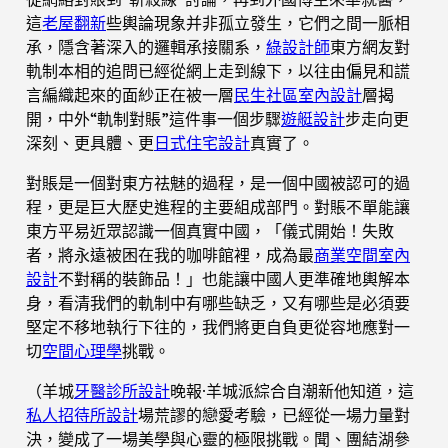
這
老屋翻新
些輿論現象并非孤立發生，它們之間一脈相
承，隱含著深入的邏輯承接關系，
綠設計師
東方網友對
軌制本相的追問已經從網上走到線下，以往由偏見和謊
言編織起來的面紗正在被一層
民生社區室內設計
層揭
開，中外“軌制對賬”這件事一個步驟
遊艇設計
步走向更
深刻、更具體、更
日式住宅設計
真實了。
對賬是一個對東方祛魅的過程，是一個中國被認可的過
程，更是巨大歷史進程的主要組成部門。對賬不單能讓
東方平易近眾認識一個真實中國，「儀式開始！失敗
者，將永遠被困在我的咖啡館裡，成為最
商業空間室內
設計
不對稱的裝飾品！」也能讓中國人更準確地輿解本
身，看清我們的軌制中有哪些缺乏，又有哪些是必須要
堅定不移地執行下往的，我們將更自負更從容地應對一
切
空間心理學
挑戰。
（羊城
牙醫診所設計
晚報·羊城派綜合自潮新他知道，這
私人招待所設計
場荒謬的戀愛考驗，已經從一場力量對
決，變成了一場美學與心靈的極限挑戰。聞、團結湖參