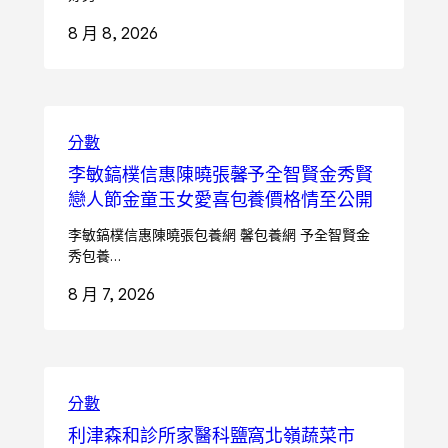
8 月 8, 2026
分數
李敏鎬樸信惠陳曉張馨予全智賢金秀賢
戀人節金童玉女愛喜包養價格情至公開
李敏鎬樸信惠陳曉張包養網 馨包養網 予全智賢金
秀包養…
8 月 7, 2026
分數
利津森和診所家醫科鹽窩北嶺蔬菜市