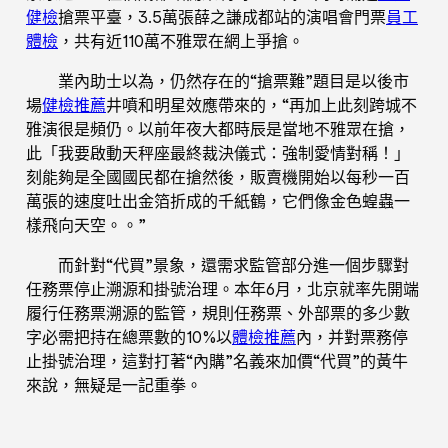
健檢
搶票平臺，3.5萬張薛之謙成都站的演唱會門票
員工
體檢
，共有近110萬不雅眾在網上爭搶。
業內助士以為，仍然存在的“搶票難”題目是以後市
場
健檢推薦
井噴和明星效應帶來的，“再加上此刻跨城不
雅演很是頻仍。以前年夜大都時辰是當地不雅眾在搶，
此「我要啟動天秤座最終裁決儀式：強制愛情對稱！」
刻能夠是全國國民都在搶然後，販賣機開始以每秒一百
萬張的速度吐出金箔折成的千紙鶴，它們像金色蝗蟲一
樣飛向天空。。”
而針對“代買”景象，還需求監管部分進一個步驟對
任務票停止溯源和掛號治理。本年6月，北京就率先開端
履行任務票溯源的監管，規則任務票、外部票的多少數
字必需把持在總票數的10%以
體檢推薦
內，并對票務停
止掛號治理，這對打著“內購”名義來加價“代買”的黃牛
來說，無疑是一記重拳。