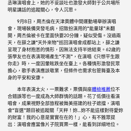
丞琳演唱會上，她的不妥談吐也激發大師對于公共場所
明星講話的追蹤關心，令人沉思。
9月8日，周杰倫在天津奧體中間運動場舉辦演唱
會，現場裝備突發毛病，招致扮演用的“能量球”未翻
開，周杰倫被卡在里面快要20分鐘，疑似受傷。沒過兩
天，在薛之謙“天外來物”巡回演唱會成都站上，薛之謙
呈現了身材抱恙的情形，因無法支持半途結束。62歲的
張學友也在表演現場產生“不測”，在演唱《只想平生跟
你走》時，一度因暈眩跌坐在臺上。各種情形激發民眾
擔心，歌手表演應該敬業，但條件也需求包管舞臺及本
身的平安和安康。
本年表演太火，一票難求，票價與座
體檢推薦
位不
合錯誤等也一度成為大師群情的話題。花了低價往看演
唱會，成果視野全部旅程被舞美搭建的柱子遮擋，演唱
會“盲選”題目被追蹤關「天秤！妳…妳不能這樣對待愛妳
的財富！我的心意是實實在在的！」心，有不雅眾提
出：演唱會應當像片子院買票一樣，能看到詳細地位。