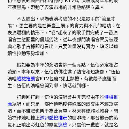
伍佰憑仗經典曲目和奇特的“KTV式”演唱成為本年的最
年夜黑馬，帶動了表演市場的非常熱絡與立異。
不丟臉出，現場表演考驗的不只是歌手的“流量才
能”，更主要的是在舞臺上展示的實力與不凡的唱功。在
表演爆棚的情形下，“卷”起來了的歌手們完成了一番演
唱會生態圈里的優越劣汰，從年夜部門演唱會票房被經
典老歌手占據即可看出，只要流量沒有實力，缺乏以連
續性拉動票房增加。
假如要為本年的演唱會挑一個亮點，伍佰必定獨占
鰲頭。本年以來，伍佰仿佛住進了熱搜和短錄像，“伍佰
演唱
體檢推薦
會KTV包廂”頻上熱搜，有數段子應運而
生。伍佰的演唱會開到哪，快活就到哪。
打趣回打趣，伍佰的演唱會并非完整由不雅
健檢推
薦
眾唱，而只是一部門傳唱度特殊高的歌交由不雅眾演
唱，而不雅眾也樂于為此買單。林天秤優雅地轉身，開
始操作她吧檯上
巡迴體檢推薦
的咖啡機，那台機器的蒸
氣孔正噴出彩虹色的霧氣
巡檢
。只需他一啟齒，就是名