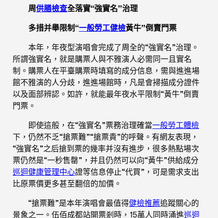
周
供膳檢查
全落實“強實名”治理
多措并舉限制“
一般勞工健檢
黃牛”倒賣門票
本年，年夜型演唱會完成了周全的“強實名”治理。
所謂強實名，就是購票人與不雅演人必需同一且實名
制。購票人在平臺購票時填寫的成分信息，需與進進場
館不雅演的人分歧，進進場館時，凡是會掃描成分證件
以及面部辨認。如許，就能最年夜水平限制“黃牛”倒賣
門票。
即使這般，在“強實名”票務治理確當
一般勞工體檢
下，仍然不乏“搶票難”“搶票貴”的呼聲。有網友表現，
“強實名”之后搶到票的幾率并沒有進步，很多熱點場次
票仍然是“一秒售罄”，并且仍然可以向“黃牛”供給成分
巡迴健康管理中心
證等信息停止“代買”，可是需求支出
比原票價更多甚至翻倍的加價。
“搶票難”是本年演唱會最值得
健檢推薦
追蹤關心的
景象之一。伍佰成都站開票剎時，15萬人同時涌進
巡迴