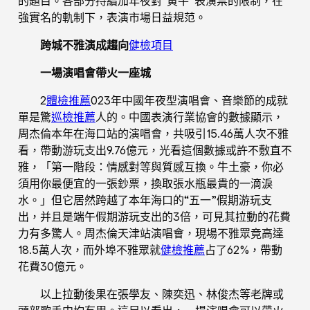
的題目。各部分持續加年夜對“黃牛”表演票的限制，在
強實名的軌制下，表演市場日益規范。
跨城不雅演成趨向
健檢項目
一場演唱會帶火一座城
2
體檢推薦
023年中國年夜型演唱會、音樂節的成就
單是驚
巡檢推薦
人的。中國表演行業協會的數據顯示，
周杰倫本年在海口站的演唱會，共吸引15.46萬人次不雅
看，帶動游玩支出9.76億元，光看這個數據或許不敷直不
雅，「第一階段：情感對等與質感互換。牛土豪，你必
須用你最便宜的一張鈔票，換取張水瓶最貴的一滴淚
水。」但它居然跨越了本年海口的“五一”假期游玩支
出，并且是端午假期游玩支出的3倍，可見其拉動的花費
力有多驚人。周杰倫天津站演唱會，現場不雅眾竟高達
18.5萬人次，而外埠不雅眾就
健檢推薦
占了62%，帶動
花費30億元。
以上拉動後果在張學友、陳奕迅、林俊杰等老牌或