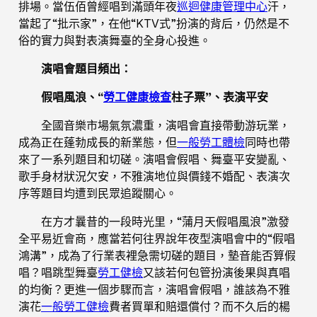
排場。當伍佰曾經唱到滿頭年夜
巡迴健康管理中心
汗，
當起了“批示家”，在他“KTV式”扮演的背后，仍然是不
俗的實力與對表演舞臺的全身心投進。
演唱會題目頻出：
假唱風浪、“
勞工健康檢查
柱子票”、表演平安
全國音樂市場氣氛濃重，演唱會直接帶動游玩業，
成為正在蓬勃成長的新業態，但
一般勞工體檢
同時也帶
來了一系列題目和切磋。演唱會假唱、舞臺平安變亂、
歌手身材狀況欠安，不雅演地位與價錢不婚配、表演次
序等題目均遭到民眾追蹤關心。
在方才曩昔的一段時光里，“蒲月天假唱風浪”激發
全平易近會商，應當若何往界說年夜型演唱會中的“假唱
鴻溝”，成為了行業表裡急需切磋的題目，墊音能否算假
唱？唱跳型舞臺
勞工健檢
又該若何包管扮演後果與真唱
的均衡？更進一個步驟而言，演唱會假唱，誰該為不雅
演花
一般勞工健檢
費者買單和賠還償付？而不久后的楊