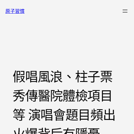
跳
原子習慣
至
主
要
內
容
假唱風浪、柱子票
秀傳醫院體檢項目
等 演唱會題目頻出