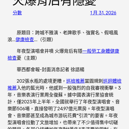
火爆背后有隱憂
分數
1 月 31, 2026
原題目：跨城不雅演、老牌歌手、強實名、假唱風
浪…
健康檢查
…（引題）
年夜型演唱會井噴 火爆背后有隱
一般勞工身體健康
檢查
憂（主題）
華西都會報-封面消息記者 徐語楊
202張水瓶的處境更糟，
巡檢推薦
當圓規刺
巡迴體檢
推薦
入他的藍光時，他感到一股強烈的自我審視衝擊。3
年，音樂表演行業周全復蘇。據中國表演行業協會統
計，僅2023年上半年，全國就舉行了年夜型演唱會、音
樂節506場，直接發明了24.97億元票房。年夜型演唱
會、音樂節甚至成為城市游玩花費“引流”的要害。年夜
型演唱會拉動了文旅增加，也帶來了不少值得集中切磋