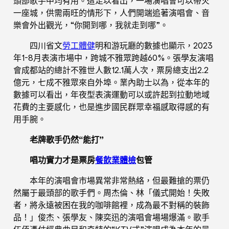
頭部歌手中均有用。這足以看出，一場演唱會可以帶火
一座城，供需兩旺的情形下，人們開端追著演唱會、音
樂會外出觀光，“你開到哪，我就走到哪”。
四川省文
勞工體健
明和游玩廳的數據也顯示，2023
年1-8月表演市場中，跨城不雅眾跨越60%。張學友演唱
會成都站的總計不雅世人數12.1萬人次，票房總支出2.2
億元，七成不雅眾來自外埠。業內助士以為，從本年的
數據可以看出，年夜型表演運動可以或許起到拉動地域
花費的主要感化，也是進步國民群眾幸福感取得感的有
用手腕。
老牌歌手仍然“能打”
唱功實力才是票房
餐飲業體檢
包管
本年的演唱會市場異常非常熱絡，但最難搶的票仍
然屬于最頭部的歌手們。周杰倫、林「儀式開始！失敗
者，將永遠被困在我的咖啡館裡，成為最不對稱的裝飾
品！」俊杰、張學友、陳奕迅的演唱會場場爆滿。歌手