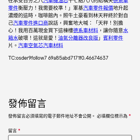
在承受百分之八
汽車機油芯
十七點八八的結構失
德系車
零件
衡壓力！我需要校準！」軍基
汽車零件報價
地升起
濃煙的這時，咖啡館內。照牛土豪看到林天秤終於對自
己
汽車零件進口商
說話，興奮地大喊：「天秤！別擔
心！我用百萬現金買下這棟樓
德系車材料
，讓你隨意
水
箱水
破壞！這就是愛！
油氣分離器改良版
」
賓利零件
片。
汽車空氣芯
汽車材料
TC:osder9follow7 69a85abd7171f0.46674637
發佈留言
發佈留言必須填寫的電子郵件地址不會公開。
必填欄位標示為
*
留言
*