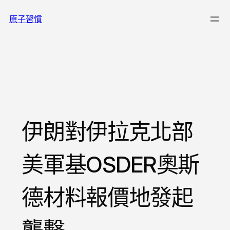
跳
原子習慣
至
主
要
內
容
伊朗對伊拉克北部
美軍基OSDER奧斯
德材料報價地發起