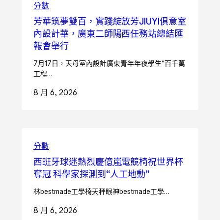
分數
芳華筑夢雙百，實踐綻放芳JIUYI俱意室
內設計華，廣東二師陽西任務站總結匯
報會舉行
7月17日，天母室內設計廣東青年年夜學生“百千萬
工程…
8 月 6, 2026
分數
西班牙球迷熱烈慶億嵐電競椅祝世界杯
奪冠 科學家探測到“人工地動”
林bestmade工學椅天秤眼神bestmade工學…
8 月 6, 2026