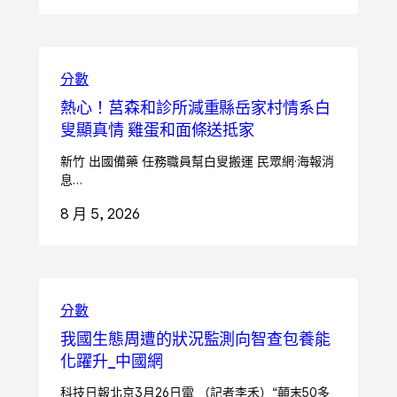
分數
熱心！莒森和診所減重縣岳家村情系白
叟顯真情 雞蛋和面條送抵家
新竹 出國備藥 任務職員幫白叟搬運 民眾網·海報消
息…
8 月 5, 2026
分數
我國生態周遭的狀況監測向智查包養能
化躍升_中國網
科技日報北京3月26日電 （記者李禾）“顛末50多