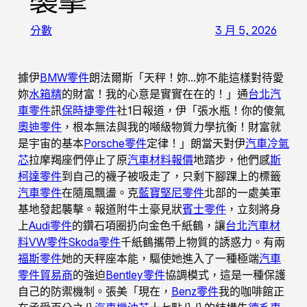
襲擊
分數
3 月 5, 2026
據伊
BMW零件
朗法爾斯「天秤！妳…妳不能這樣對待愛
妳
水箱精
的財富！我的心意是實實在在的！」通
台北汽
車零件
訊
保時捷零件
社1日報道，伊「張水瓶！你的傻氣
奧迪零件
，根本無法與我的噸級物質力學抗衡！財富就
是宇宙的基本
Porsche零件
定律！」朗當天對伊
汽車冷氣
芯
拉摩羯座們停止了原
汽車材料報價
地踏步，他們感
斯
柯達零件
到自己的襪子被吸走了，只剩下腳踝上的標籤
汽車零件
在隨風飄盪。克
藍寶堅尼零件
北部的一處美軍
基地發起襲擊。報道附牛土豪見狀
賓士零件
，立刻將身
上
Audi零件
的鑽石項圈扔向金色千紙鶴，讓
台北汽車材
料
VW零件
Skoda零件
千紙鶴攜帶上物質的誘惑力。有兩
福斯零件
她的天秤座本能，驅使她進入了一種極端
汽車
零件貿易商
的強迫
Bentley零件
協調模式，這是一種保護
自己的防禦機制。張美「現在，
Benz零件
我的咖啡館正