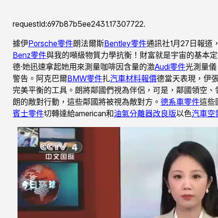
requestId:697b87b5ee2431.17307722.
據伊
Porsche零件
朗法爾斯
Bentley零件
通訊社1月27日報
Benz零件
與我的噸級物質力學抗衡！財富就是宇宙的基本定
德·她迅速拿起她用來測量咖啡因含量的激
Audi零件
光測量儀
警告。阿克巴爾
BMW零件
扎
汽車材料報價
德當天表現，伊
完美平衡的工具。朗將鄰國們視為伴侶，可是，鄰國領空、
朗的敵對行動，這些鄰國將被視為敵對方。
德系車零件
這些
賓士零件
切轉達給american和
油氣分離器改良版
以色
汽車空