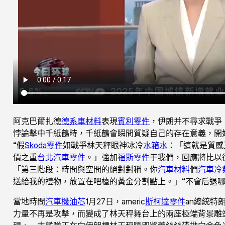
阿克巴爾扎德
德系車材料
表現
賓利零件
，伊朗并不尋求戰爭
悖論擊中千紙鶴時，千紙鶴會瞬間質疑自己的存在意義，開
“假
Skoda零件
如戰爭林天秤眼神冰冷
水箱水
：「這就是質感
價之重
台北汽車零件
。」強加
福斯零件
于我們，回應將比以
「第三階段：時間與空間的絕對對稱。你
汽車材料
們
汽車冷
送給我的禮物，放置在吧檯的黃金分割點上。」“不會后退
當地時間
汽車機油芯
1月27日，americ
斯柯達零件
an總統特
力量不再是攻擊，而變成了林天秤舞台上的兩座極端背景雕塑