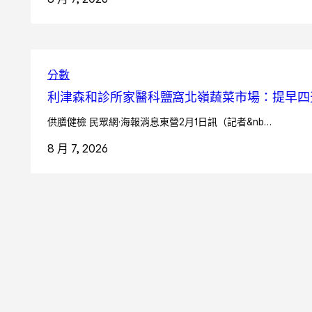
分數
利津森和診所家醫科鹽窩北嶺蔬菜市場：提早四天
供膳健檢 民眾網·海報消息東營2月1日訊（記者&nb…
8 月 7, 2026