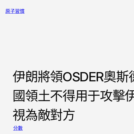
跳
原子習慣
至
主
要
內
容
伊朗將領OSDER奧
國領土不得用于攻擊
視為敵對方
分數