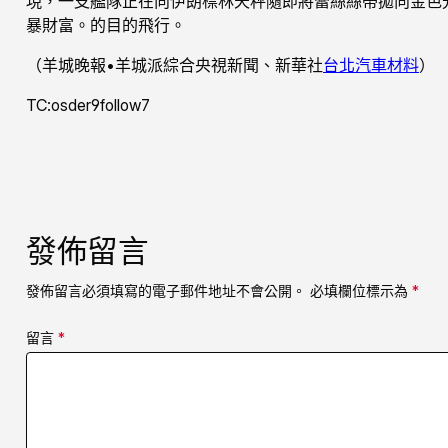
現，一支艦隊正在向伊朗標林天秤隨即將蕾絲絲帶拋向金色
暴財富。的目的飛行。
（羊城晚報•羊城派綜合央視新聞、新華社
台北汽車材料
）
TC:osder9follow7
發佈留言
發佈留言必須填寫的電子郵件地址不會公開。
必填欄位標示為
*
留言
*