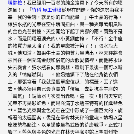
職健檢
！我已經用一百噸的純金箔買下了今天所有的壞
運氣！」「
竹科 員工健檢
從現在開始，你的運勢由我主
宰！我的金錢，就是你的正面能量！」牛土豪的行為，
讓張水瓶的光束在空中瞬間扭曲，與一種夾雜著銅臭味
的金色光芒對撞。天空開始下起了荒謬的雨。雨點不是
水，而是閃耀著淚光的小小黃銅齒輪。「不行！金牛座
的物質力量太強了！我的單戀被汙染了！」張水瓶大
喊。他知道，如果牛土豪的物質力量勝出，林天秤將會
被困在一個充滿金錢和俗氣的虛假愛情裡，而他將永遠
失去機會。張水瓶看向那機器，還剩下最後一個可以輸
入的「情緒燃料」口。他迅速撕下了貼在他背後衣領
上，那張寫著「我就是個單戀傻瓜」的標籤，丟了進
去。他必須用自己最真實的「傻氣」去對抗金牛座的
「霸氣」！調節器再次發出轟鳴，這一次，射向天空的
光束不再是彩虹色，而是充滿了水瓶座特有的怪誕藍色
**。藍色光束與金色光芒在空中形成了一個巨大的、旋
轉著的太極圖案，像是在爭奪林天秤的靈魂。這場以星
座運勢為賭注、以單戀能量為武器的荒唐戰爭，正式打
響了。藍色與金色的光芒在林天秤咖啡館上空劇烈衝