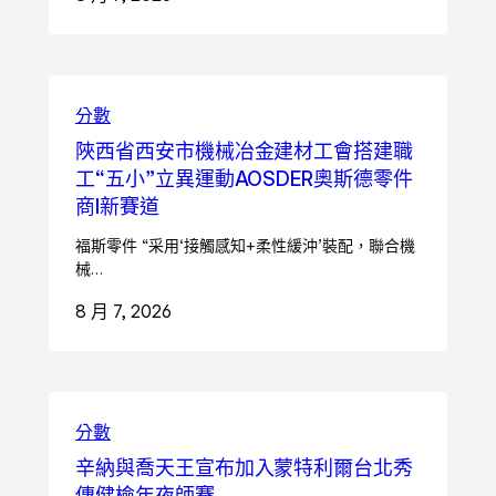
分數
陜西省西安市機械冶金建材工會搭建職
工“五小”立異運動AOSDER奧斯德零件
商I新賽道
福斯零件 “采用‘接觸感知+柔性緩沖’裝配，聯合機
械…
8 月 7, 2026
分數
辛納與喬天王宣布加入蒙特利爾台北秀
傳健檢年夜師賽