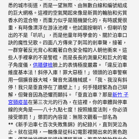
悉的城市街道，而是一望無際、由無數白線和編號組成
的巨大網格。這裡的空氣聞起來像是新買的輪胎和劣質
香水的混合物，而重力似乎是隨機變化的，有時感覺很
重，有時像漂浮在游泳池裡。他試圖按喇叭，但喇叭發
出的不是「叭叭」，而是他童年時學會的、關於泊車口
訣的魔性兒歌。四面八方傳來了刺耳的剎車聲，接著，
一群穿著反光背心和戴著白色安全帽的人朝他衝來。這
些人手裡拿的不是警棍，而是長長的測量尺和巨大的電
子角度儀，
供膳健檢
臉上的表情極度嚴肅。「違反泊車
維度基本法！斜停入庫！罪大惡極！」領頭的泊車警察
用一個擴音器大喊，聲音充滿機械感。「我、我沒有斜
停！我只是垂直停在了牆壁上！」何手殘趕緊為自己辯
解，但聲音因為恐懼而顫抖。「垂直泊車？那是
新竹 子
宮頸疫苗
在第三次元的行為，在這裡，你的車體與停車
線的夾角是——八十九點七度！按照維度法則，你必須
接受懲罰！」懲罰的內容是：無限次觀看一部名為
**《新手泊車七百次失敗集錦》的紀錄片，直到哭泣為
止。就在這時，一輛像是從科幻電影裡開出來的黑色跑