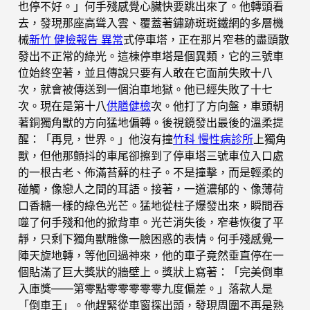
也停不好。」何手殘感覺心臟快要跳出來了。他轉頭看
去，發現那座高聳入雲、覆蓋著鏽跡斑斑鐵網的多層機
械
新竹 健檢報告 異常
式停車塔，正在那片窄巷的盡頭散
發出不正常的綠光。這棟停車塔是個異類，它的三號車
位始終空著，並且傳說只要有人敢在它面前失敗十八
次，就會被傳送到一個泊車地獄。他已經失敗了十七
次。現在是第十八
供膳健檢
次。他打了方向盤，車頭朝
著銅獨角獸的方向猛地偏轉。後視鏡發出最後的溫柔提
醒：「再見，世界。」他沒有撞
竹科 慢性病診所
上獨角
獸，但他那顫抖的車尾卻擦到了停車塔三號車位入口處
的一根古老、佈滿苔蘚的柱子。不是撞擊，而是輕柔的
碰觸，像戀人之間的耳語。接著，一道濃郁的、像薄荷
口香糖一樣的綠色光芒。猛地從柱子爆發出來，瞬間吞
噬了何手殘和他的掀背車。光芒消失後，窄巷恢復了平
靜，只剩下獨角獸雕像一臉困惑的表情。何手殘感覺一
陣天旋地轉，等他回過神來，他的車子竟然垂直停在一
個貼滿了巨大獎狀的牆壁上。獎狀上寫著：「完美倒車
入庫獎——第零點零零零零零九度偏差。」落款人是
「倒車王」。他趕緊從車窗探出頭，發現周圍不再是熟