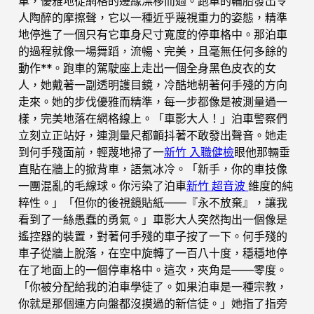
車，優雅地從網格的邊緣漂移而過。跑車的輪胎發出令
人陶醉的摩擦聲，它以一種近乎蔑視重力的姿態，精準
地停進了一個只有它車身尺寸寬度的停車格中。那泊車
的過程就像一場舞蹈，流暢、完美，且毫無任何多餘的
動作**。跑車的駕駛座上走出一個全身黑色皮衣的女
人，她戴著一副透明護目鏡，冷酷地朝著何手殘的方向
走來。她的步伐優雅而精準，每一步都像是被測量過一
樣，完美地落在網格線上。「車影大人！」泊車警察們
立刻立正站好，連測量尺都顫抖著不敢發出聲音。她走
到何手殘面前，輕蔑地掃了一
新竹 入職健檢
眼他那輛垂
直貼在牆上的掀背車，語氣冰冷。「新手，你的車技像
一團混亂的毛線球。你污染了泊車
新竹 超音波
維度的純
粹性。」「但你的後視鏡貼紙——『永不放棄』，讓我
看到了一絲愚蠢的勇氣。」車影大人突然掏出一個像是
遙控器的裝置，對著何手殘的車子按了一下。何手殘的
車子從牆上脫落，在空中旋轉了一百八十度，穩穩地停
在了地面上的一個停車格中。這次，夾角是——零度。
「你被分配給我的泊車學徒了。如果泊車是一種宗教，
你就是那個連方向盤都沒摸過的新信徒。」她指了指旁