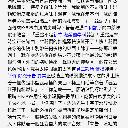
沾的耳朵被這聲音震得嗡嗡作響，他捏著對講機，困惑
地喊道：「特務？酸味？等等！我聞到的不是酸味！是
麵粉過度膨脹的焦慮味！還有，我現在走不開！我的陳
年老蒜泥需要每隔三小時的溫和震動！」「蒜泥？」對
面傳來K-999崩潰的尖叫聲，帶著濃濃
森和診所
的中藥味
電子雜音：「重點不是
新竹 職業醫學科
蒜泥！重點是**
時空正在彎曲！**我們的推進器快沒紅棗了！快！我們
在你的後院！別帶任何多餘的東西！除了——你那缸蒜
泥！」就在廖沾沾還在糾結要不要帶上他最珍愛的那把
銀勺時，外面的牆壁傳來一聲巨大的撞擊。一個穿著黑
色燕尾服、戴著太陽眼鏡的太空吉
員工診所 健檢
娃娃，
新竹 健檢報告 異常
正從牆上的破洞鑽進來。它的背上揹
著一個像是小型瓦斯桶的東西，桶上用毛筆寫著「極品
紅棗枸杞燃料」。「你怎麼——」廖沾沾驚訝地瞪大了
眼睛。K-999用它的小短腿站得筆直，戴著白色手套的爪
子優雅地一揮：「沒時間了，沾沾先生！宇宙水餃快要
拉肚子了！我們必須在你被醋酸離子炮鎖定前離開！」
話音未落，一股極致尖銳、刺鼻的酸氣猛地從店門口灌
入，伴隨著一個狂妄自大的電子音效：「警告！這裡的