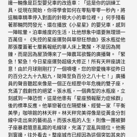
邊一輛像是巨型嬰兒車的改造車：「這是你的訓練工
具，從現在開始，你得學會如何在零點零零一秒內，將
這輛車精準停入對面的針眼大小的車位裡。」何手殘看
著那輛閃閃發光、還在播放《小星星》的嬰兒車，感到
一陣眩暈。泊車維度的生活，比他想象中還要無理頭一
百萬倍。《失控的星座運勢與單戀狂想曲》張水瓶從他
那張覆蓋著七層舊報紙的單人床上驚醒，不是因為鬧
鐘，而是因為屋頂傳來了一陣震耳欲聾的廣播聲。「緊
急！緊急！今日星座運勢超級大修正！所有天秤座請注
意！由於月球剛剛打了一個噴嚏，您的戀愛機率從昨日
的百分之九十九點九，陡降至負百分之八十七！」廣播
員的聲音聽起來像是一個正在經歷中年危機的雙子座，
充滿了戲劇性的絕望。張水瓶，一個典型的水瓶座，立
刻感到一陣恐慌，這是他患有「星座預報壓力症候群」
後的標準反應。他單戀著住在隔壁棟、經營一家「平衡
美學」咖啡館的林天秤。林天秤完美得像是從黃金分割
線中走出來的藝術品。而張水瓶的人生，則像一團被獅
子座暴君隨意亂踢的毛線球，充滿了混亂與錯位。他衝
到窗邊，往外看去。整座城市已經因為這個突如其來的