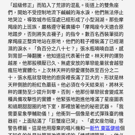
「超級修正」而陷入了荒謬的混亂。街道上的雙魚座
們，開始不受控制地流下鹹鹹的海水淚，他們無法停止
地哭泣，導致城市低窪處已經形成了小型潟湖。那些摩
羯座的上班族，嚴格遵守著廣播中「摩羯座今天適合原
地踏步，否則將失去襪子」的指令。數百名西裝筆挺的
摩羯座正整齊地站在原地，他們的鞋子裡裝滿了已經潮
濕的淚水。「負百分之八十七？」張水瓶喃喃自語，感
到胃部一陣翻騰，他知道這代表著什麼。林天秤的運勢
越差，他那股積壓已久、無處安放的單戀能量就會越發
瘋狂地實體化。上次林天秤的戀愛運勢跌至百分之二
十，張水瓶就發現他的廚房裡長滿了巨大的、形狀是林
天秤側臉的粉紅色蘑菇。他必須在今天結束前，將林天
秤的運勢至少提升到零。否則，他那份單戀就會變成某
種具備攻擊性的實體。他緊張地跑進他堆滿了星座圖表
和過期甜甜圈的地下室，那裡放著他的秘密武器。「我
需要星象學輔助儀！」他衝到一個像是老式彈珠臺的機
器前，上面貼滿了「巨蟹座已哭」、「處女座勿碰」等
警告標籤。這是他用廢棄的唱片機和一
新竹 東區健檢
個