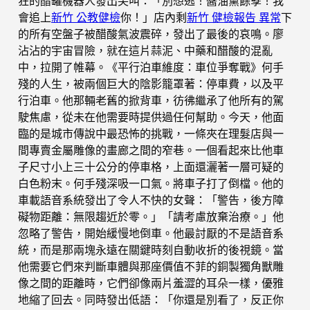
狂的醋罐機器人發出尖叫：「別想逃！醬油黨餘孽！我
會追上
新竹 公教健檢
你！」店內剩
新竹 健檢報告 異常
下
的所有空盤子被醋酸氣波震碎，發出了最後的哀鳴。廖
沾沾的宇宙冒險，就在這片蒜泥、中藥和醋酸的混亂
中，拉開了帷幕。《平行泊車維度：車位爭奪戰》何手
殘的人生，被兩個巨大的陰影籠罩著：停車費，以及平
行泊車。他那輛老舊的掀背車，彷彿繼承了他所有的駕
駛焦慮，從未在他需要時提供過任何幫助。今天，他面
臨的是城市傳說中最恐怖的挑戰，一條夾在理髮店與一
間專賣金屬雕像的畫廊之間的窄巷。一個看起來比他車
子尺寸小上三十公分的停車格，上面還灑著一層可疑的
白色粉末。何手殘深吸一口氣。將車子打了倒檔。他的
車載語音系統發出了令人不快的女聲：「警告，後方障
礙物距離：無限趨近於零。」「請考慮放棄治療。」他
忽略了警告，開始緩慢地倒車。他最討厭的不是語音系
統，而是那兩塊永遠在關鍵時刻自動收折的後視鏡。當
他需要它們來判斷車體與那座價值不菲的銅製獨角獸雕
像之間的距離時，它們卻像兩片羞澀的耳朵一樣，優雅
地縮了回去。同時發出低語：「你還是別看了，反正你