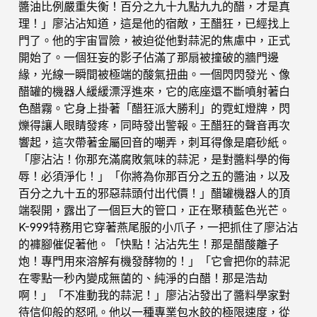
醬油比例嚴重失衡！百分之九十九點九九的醋，才是真
理！」廖沾沾知道，這是他的宿敵，王醋狂，已經找上
門了。他的宇宙冒險，被迫從他對蒜泥的焦慮中，正式
開始了。一個狂妄的影子佔滿了那扇被撞破的牆門邊
緣，光線一瞬間被極端的酸氣扭曲。一個閃閃發光、像
醋罐的機器人緩緩漂浮進來，它的底座還不斷噴射著白
色醋霧。它身上掛著「醋狂派大勝利」的霓虹燈牌，閃
爍得讓人眼睛發疼，同時發出警報。王醋狂的聲音再次
響起，這次帶著金屬回音的嘲弄，刺耳得像是磨砂紙。
「廖沾沾！你那充滿腐敗氣味的蒜泥，是對醬料學的侮
辱！必須淨化！」「你將為你那百分之五的醬油，以及
百分之九十五的邪惡蒜頭付出代價！」醋罐機器人的頂
端裂開，露出了一個巨大的管口，正在聚積藍色光芒。
K-999特務用它穿著燕尾服的小爪子，一把抓住了廖沾沾
的褲腳催促著他。「快點！沾沾先生！那是醋酸離子
炮！專門用來溶解有機發酵物的！」「它會把你的蒜泥
在零點一秒內變成無菌的、純淨的白醋！那是浩劫
啊！」「不准動我的蒜泥！」廖沾沾發出了醬料學家對
待信仰般的怒吼。他以一種專業包水餃的極限速度，從