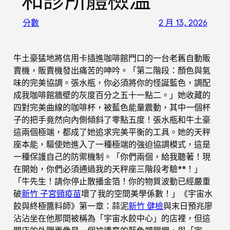
和診所體檢溫
分數
2 月 13, 2026
牛土豪猛地將信用卡插進咖啡館門口的一台老舊自動販
賣機，販賣機發出痛苦的呻吟。「第二階段：顏色與氣
味的完美協調。張水瓶，你必須將你的怪誕藍色，調配
成我咖啡館牆壁的灰度百分之五十一點二。」她收藏的
四對完美曲線的咖啡杯，被藍色能量震動，其中一個杯
子的把手竟然向內側傾斜了零點五度！張水瓶和牛土豪
這兩個極端，都成了她追求完美平衡的工具。她的天秤
座本能，驅使她進入了一種極端的強迫協調模式，這是
一種保護自己的防禦機制。「你們兩個，給我聽著！現
在開始，你們必須通過我的天秤座三階段考驗**！」
「牛先生！請你停止散播金箔！你的物質波動已經嚴重
破
新竹 子宮頸疫苗
壞了我的空間美學係數！」《宇宙水
餃與終極醬料師》第一章：蒜泥
新竹 健檢
與末日預兆廖
沾沾坐在他那間被稱為「宇宙水餃中心」的店裡，但這