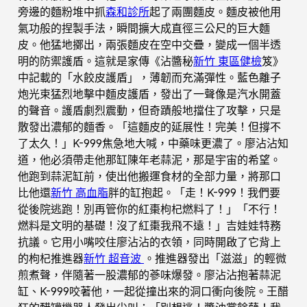
旁邊的麵粉堆中抓
森和診所
起了兩團麵皮。麵皮被他用
氣功般的捏製手法，瞬間擴大成直徑三公尺的巨大麵
皮。他猛地擲出，兩張麵皮在空中交疊，變成一個半透
明的防禦護盾。這就是家傳《沾醬秘
新竹 東區健檢
笈》
中記載的「水餃皮護盾」，薄韌而充滿彈性。藍色離子
炮光束猛烈地擊中麵皮護盾，發出了一聲像是汽水開蓋
的聲音。護盾劇烈震動，但奇蹟般地擋住了攻擊，只是
散發出濃郁的麵香。「這麵皮的延展性！完美！但撐不
了太久！」K-999焦急地大喊，中藥味更濃了。廖沾沾知
道，他必須帶走他那缸陳年老蒜泥，那是宇宙的希望。
他跑到蒜泥缸前，使出他搬運食材的全部力量，將那口
比他還
新竹 高血脂
胖的缸抱起。「走！K-999！我們要
從後院逃跑！別再管你的紅棗枸杞燃料了！」「不行！
燃料是文明的基礎！沒了紅棗我飛不遠！」吉娃娃特務
抗議。它用小嘴咬住廖沾沾的衣領，同時開啟了它背上
的枸杞推進器
新竹 超音波
。推進器發出「滋滋」的輕微
煎煮聲，伴隨著一股濃郁的蔘味爆發。廖沾沾抱著蒜泥
缸、K-999咬著他，一起從撞出來的洞口衝向後院。王醋