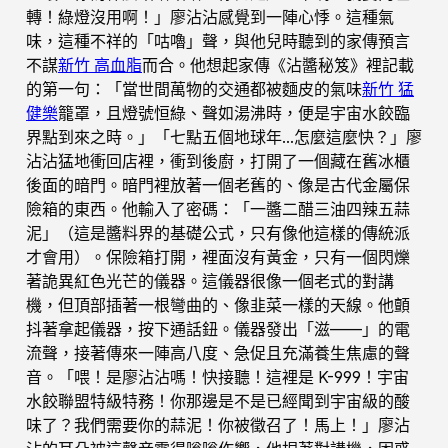
轉！綠燈沒用啊！」廖沾沾感覺到一陣心悸。這種氣
味，這種不祥的「咕嚕」聲，與他兒時聽到的家傳預言
不謀
新竹 高血脂
而合。他想起家傳《沾醬秘笈》裡記載
的第一句：「當世間萬物的交通都被麵皮的氣味
新竹 猛
健樂
籠罩，且燈號恒綠、聲如湯沸時，便是宇宙水餃臨
界點到來之時。」「七點五個地球年…怎麼這麼快？」廖
沾沾猛地衝回店裡，衝到後廚，打開了一個藏在舊冰櫃
後面的暗門。暗門裡放著一個老舊的、像是古代金屬保
險箱的東西。他輸入了密碼：「一醬二醋三油四辣五蒜
泥」（這是醬料界的基礎公式，只有像他這樣的傳統派
才會用）。保險箱打開，裡面沒有黃金，只有一個閃爍
著詭異紅色光芒的儀器。這儀器很像一個老式的對講
機，但頂部插著一根彎曲的、像韭菜一樣的天線。他顫
抖著拿起儀器，按下通話鈕。儀器發出「滋——」的電
流聲，接著傳來一陣高八度、急促且充滿養生焦慮的聲
音。「喂！是廖沾沾嗎！快接聽！這裡是 K-999！宇宙
水餃聯盟特級特務！你那邊是不是已經聞到宇宙級的酸
味了？我們需要你的蒜泥！你被徵召了！馬上！」廖沾