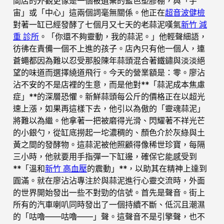
間店的外觀更像是一個被遺棄的藍色塑膠棚，與「宇
宙」或「中心」這兩個詞毫無關係。他正在
超音波健檢
對著一缸已經發酵了七個月又七天的老蒜泥嘆氣
新竹 減
重 診所
。「你還不夠靈動，我的蒜泥。」他輕聲細語，
彷彿在責備一個不上進的孩子。店內只有他一個人，連
蒼蠅都因為難以忍受那股陳年蒜頭混合著鐵鏽與淡淡絕
望的味道而選擇繞道飛行。今天的營業額是：零。廖沾
沾不安的不是店裡的生意，而是他對**「蒜泥成本焦慮
症」**的深層恐懼。新鮮蒜頭每公斤的價格正在以超光
速上漲，如果再這樣下去，他引以為傲的「靈魂蒜泥」
將難以為繼。他拿著一把被磨得光滑、閃耀著不祥光芒
的小銀勺，從缸底撈起一坨濃稠的、顏色介於灰綠與土
黃之間的發酵物。這蒜泥被他照顧得像稀世珍寶，每隔
三小時，他就要用手指彈一下缸邊，確保它能感受到
**「溫和
新竹 高血壓
的震動」**，以助其在精神上達到
圓滿。就在廖沾沾專注於與蒜泥進行心靈交流時，外面
的世界開始發出一些不對勁的信號。首先是聲音。街上
所有的汽車喇叭同時發出了一個持續不斷、低沉且潮濕
的「咕嚕——咕嚕——」聲。這聲音不是引擎聲，也不