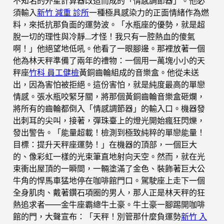
不知名的外星計算器改造而成的「情感調節器」。他必
須輸入
新竹 減重 診所
一種極具感染力的正面情緒作為燃
料，來抵抗那負面的運勢波。「水瓶座的優勢，就是超
脫一切的理性與冷靜…才怪！我只有一腔熱血的傻氣
啊！」他絕望地低吼。他看了一眼腳邊。那裡放著一個
他為林天秤準備了兩年的禮物：一個用一萬塊小小的天
秤座
竹科 員工健檢
黃銅齒輪組成的音樂盒。他從未送
出，因為害怕被拒絕。這份害怕，就是純度最高的單戀
情感。張水瓶咬緊牙關，將那個黃銅齒輪音樂盒砸爛，
將所有的齒輪都倒入「情感調節器」的輸入口。機器發
出刺耳的尖叫，接著，彈珠臺上的燈光開始瘋狂閃爍，
發出警告。「能量超載！檢測到極致純粹的單戀能量！
目標：提升天秤座運勢！」在機器的頂部，一個巨大
的、像彩虹一樣的光束筆直地射向天空。然而，就在光
束衝出屋頂的一瞬間，一輛塗滿了金色、裝飾著巨大公
牛角的悍馬車猛地停在咖啡館門口。駕駛座上走下一個
全身肌肉、戴著鑽石項圈的男人，那人正是林天秤的狂
熱追求者——金牛座霸總牛土豪。牛土豪一腳踢開咖啡
館的門，大聲宣布：「天秤！別管那什麼負運勢
新竹 入