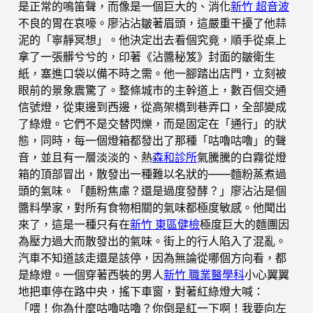
是正常的鳴笛聲，而像是一個巨大的、消化
新竹 超音波
不良的胃在哀嚎。廖沾沾皺著眉頭，這嚴重干擾了他蒜
泥的「寧靜冥想」。他決定出去看個究竟，順手從桌上
拿了一張髒兮兮的，印著《沾醬秘笈》封面的皺衛生
紙，塞進口袋以備不時之需。他一腳踏出店門，立刻被
眼前的景象震驚了。整條城市的主幹道上，數百個交通
信號燈，從東邊到西邊，從高架橋到巷弄口，全部變成
了綠燈。它們不是交替閃爍，而是固定在「通行」的狀
態，同時，每一個燈箱都發出了那種「咕嚕咕嚕」的聲
音，並且有一層淡淡的、熱
森和診所
氣騰騰的白霧從燈
箱的頂部冒出，散發出一種難以名狀的——麵粉蒸煮過
頭的氣味。「麵粉焦慮？還是過度發酵？」廖沾沾是個
醬料學家，對所有食物相關的氣味都極度敏感。他聞出
來了，這是一種只有在
新竹 東區健檢
極度巨大的麵團因
為壓力過大而散發出的氣味。街上的行人陷入了混亂。
汽車不知道該走還是該停，因為無論從哪個方向看，都
是綠燈。一個穿著西裝的男人
新竹 職業醫學科
小心翼翼
地把車停在路中央，搖下車窗，對著紅綠燈大喊：
「喂！你為什麼咕嚕咕嚕？你倒是紅一下啊！我要向左