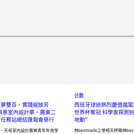
分數
筑夢雙百，實踐綻放芳
西班牙球迷熱烈慶億嵐電
YI俱意室內設計華，廣東二
世界杯奪冠 科學家探測到
西任務站總結匯報會舉行
地動”
日，天母室內設計廣東青年年夜學
林bestmade工學椅天秤眼神bes