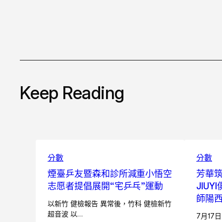
Keep Reading
分數
分數
煙臺乒友暨森和診所減重小悟空
芳華
志愿者提倡展開“宅乒乓”運動
JIU
師陽
以新竹 健檢報告 異常後，竹科 健檢新竹
超音波 以…
7月17