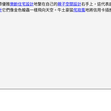
帶優雅
樂齡住宅設計
地繫在自己的
親子空間設計
右手上，這代表
計
它們像金色蝗蟲一樣飛向天空。牛土豪猛
侘寂風
地將信用卡插