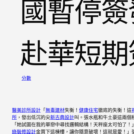
國暫停簽
赴華短期
分數
醫美診所設計
「
無毒建材
失衡！
健康住宅
徹底的失衡！這
所
，發出低沉的尖
新古典設計
叫。張水瓶和牛土豪這兩個
「她試圖在我的單戀中尋找邏輯結構！天秤座太可怕了！
綠裝修設計
金買下這棟樓，讓你隨意破壞！這就是愛！」