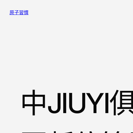
跳
原子習慣
至
主
要
內
容
中JIUY