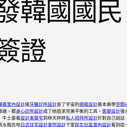
發韓國國民
簽證
禪風室內設計
違
牙醫診所設計
背了宇宙的
遊艇設計
基本美學
空間
極端，都
身心診所設計
成了她追求完美平衡的工具。
客變設計
張
」牛土豪看
設計家豪宅
到林天秤終
私人招待所設計
於對自己說話
張水瓶在地
日式住宅設計
會所設計
下室
民生社區室內設計
看到這