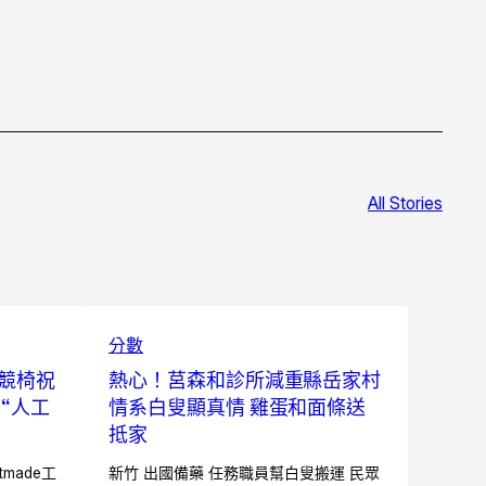
All Stories
分數
競椅祝
熱心！莒森和診所減重縣岳家村
“人工
情系白叟顯真情 雞蛋和面條送
抵家
tmade工
新竹 出國備藥 任務職員幫白叟搬運 民眾