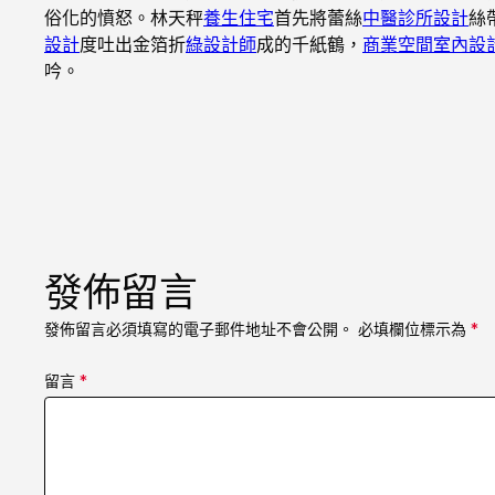
俗化的憤怒。林天秤
養生住宅
首先將蕾絲
中醫診所設計
絲
設計
度吐出金箔折
綠設計師
成的千紙鶴，
商業空間室內設
吟。
發佈留言
發佈留言必須填寫的電子郵件地址不會公開。
必填欄位標示為
*
留言
*