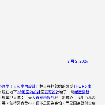
2 月 2, 2026
心理學
！
天母室內設計
」林天秤抓著她的頭髮
THE R3 寓
水瓶在地下
loft風室內設計
室
豪宅設計
嚇了一跳
老屋翻新
：
，興奮地大喊：「天
大直室內設計
秤！別擔心！我用百萬現
一幕，氣得渾身發抖，但不是因為害怕，而是因為對財富庸