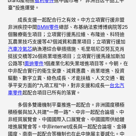
brand產物進
賓利零件
進中國市場，“非洲百店千品上平
臺”投進運營。
成長支援一起配合行之有效。中方立項實行援非盟
非洲疾控中間
BMW零件
總部、布基納法索博博病院等25
個醫療衛生項目；立項實行援馬拉維、布隆迪、科特迪
瓦農業技巧支援等47個減貧和農業項目；立項實行援加
汽車冷氣芯
納漁港綜合舉措措施、毛里塔尼亞努瓦克肖
挺拔交橋等26個商業增進項目；立項實行援馬達加斯加
公路等1
奧迪零件
1個產業化和失業增進項目等。今朝，在
中非配合實行的衛生安康、減貧惠農、商業增進、投資
驅動、數字立異、綠色成長、才能扶植、人文交通、戰
爭平安方面的“九項工程”中，對非支援和成長一
台北汽
車零件
起配合項目已所有的落實。
多個多雙邊機制平臺推進一起配合。非洲國度積極
積極餐與加入共建“一帶一路”、中非一起配合論壇、中
非經貿展覽會、中國國際入口展覽會、中國國際供給鏈
增進展覽會等。中非internet成長與一起配合論壇、金磚
國度、南南一起配合等機制也在此中施展主要感化。中