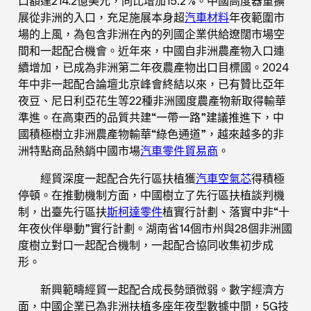
口額達214.2億美元，同比增加15.2%。中國高度器重擴
展從非洲的入口，充足施展本身超
汽車材料
年夜範圍市
場的上風，為包含非洲在內的列國企業供給遼闊市場空
間和一起配合機會。近年來，中國自非洲農產物入口連
續增加，已成為非洲第二年夜農產物出口目標國。2024
年中非一起配合論壇北京峰會終結以來，已有贊比亞年
夜豆、尼日利亞花生等22種非洲國度農產物新取得輸華
準進。在高東西的品質共建“一帶一路”建議推進下，中
國積極樹立非洲農產物輸華“綠色通道”，越來越多的非
洲特點商品熱銷中國市場
汽車零件貿易商
。
經貿深度一起配合先行區扶植獲
汽車空氣芯
得積極
停頓。在推動機制方面，中國樹立了先行區扶植談判機
制，出臺先行區扶
斯柯達零件
植實行計劃、落實中非“十
年夜伙伴舉動”實行計劃。湖南省14個市州與28個非洲國
度樹立對口一起配合機制，一起配合協同收集初步成
形。
新興範疇經貿一起配合成長勢頭微弱。數字經濟方
面，中國企業已為非洲扶植多座年夜型數據中間，5G技