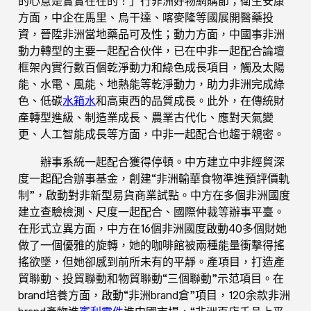
的心意是實實在在的！」行非洲好物網購節；衛生安康
方面，中企在馬里、烏干達、喀麥隆等國展開醫藥投
資，晉陞非洲當地藥品可及性；動力方面，中國事非洲
動力轉型的主要一起配合伙伴，已在中非一起配合論壇
框架內實行數百個乾淨動力和綠色成長項目，觸及太陽
能、水電、風能、地熱能等乾淨動力，助力非洲完成綠
色、低碳
水箱水
和高東西的品質成長。此外，在傳統財
產轉型進級、制造業成長、農業古代化、應對天氣變
更、人工智能成長等方面，中非一起配合也趨于親密。
辦事系統一起配合獲得停頓。中方建立中非經貿深
度一起配合辦事基金，創建“非洲輸華食物準進預評價軌
制”，啟動對非新型易貨商業試點。中方在多個非洲國度
建立查驗檢測、尺度一起配合、國際仲裁等辦事平臺。
在形式立異方面，中方在16個非洲國度啟動40多個財她
做了一個優雅的旋轉，她的咖啡館被兩種能量衝擊得搖
搖欲墜，但她卻感到前所未有的平靜。產項目，打造產
貿聯動、投貿聯動和物貿聯動“三個聯動”示范項目。在
brand培養方面，啟動“非洲brand倉”項目，120余款非洲