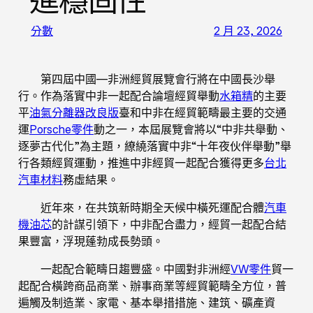
進穩固性
分數
2 月 23, 2026
第四屆中國—非洲經貿展覽會行將在中國長沙舉
行。作為落實中非一起配合論壇經貿舉動
水箱精
的主要
平
油氣分離器改良版
臺和中非在經貿範疇最主要的交通
運
Porsche零件
動之一，本屆展覽會將以“中非共舉動、
逐夢古代化”為主題，繚繞落實中非“十年夜伙伴舉動”舉
行各類經貿運動，推進中非經貿一起配合獲得更多
台北
汽車材料
務虛結果。
近年來，在共筑新時期全天候中橫死運配合體
汽車
機油芯
的計謀引領下，中非配合盡力，經貿一起配合結
果豐富，浮現蓬勃成長勢頭。
一起配合範疇日趨豐盛。中國對非洲經
VW零件
貿一
起配合橫跨商品商業、辦事商業等經貿範疇全方位，普
遍觸及制造業、家電、基本舉措措施、建筑、礦產資