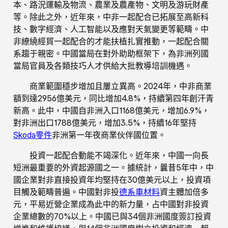
本、路況運輸及物流、農業及農產物、文明及游玩財產
等。除此之外，近年來，中非一起配合已拓展至高新科
技、數字經濟、人工智能以及應對天氣變更等範疇。中
非繚繞經貿一起配合的才能扶植扎實推動，一起配合關
系趨于親密。中國當局在對外助助框架下，為非洲列國
當局官員及各類技巧人才供給大批教導培訓機遇。
商業範圍穩步增加且屢立異高。2024年，中非商業
額到達2956億美元，同比增加4.8%，持續第四年創汗青
新高。此中，中國自非洲入口1168億美元，增加6.9%，
對非洲出口1788億美元，增加3.5%，持續16年堅持
Skoda零件
非洲第一年夜商業伙伴國位置。
投資一起配合動能不竭深化。近年來，中國一向長
短洲最重要的外資起源國之一。據統計，曩昔5年中，中
國企業對非直接投資年均堅持在30億美元以上，投資項
目觸及範疇普遍。中國對非投
德系車材料
資主體加倍多
元，平易近營企業成為此中的新力量，占中國對非投資
企業總數的70%以上。中國已與34個非洲國度簽訂投資