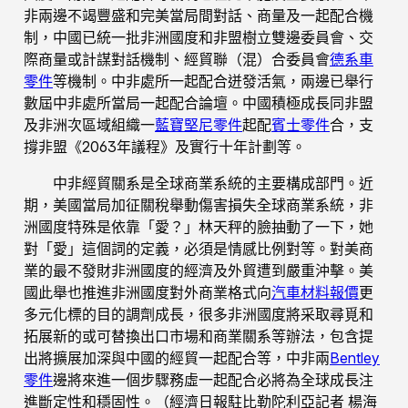
非兩邊不竭豐盛和完美當局間對話、商量及一起配合機
制，中國已統一批非洲國度和非盟樹立雙邊委員會、交
際商量或計謀對話機制、經貿聯（混）合委員會
德系車
零件
等機制。中非處所一起配合迸發活氣，兩邊已舉行
數屆中非處所當局一起配合論壇。中國積極成長同非盟
及非洲次區域組織一
藍寶堅尼零件
起配
賓士零件
合，支
撐非盟《2063年議程》及實行十年計劃等。
中非經貿關系是全球商業系統的主要構成部門。近
期，美國當局加征關稅舉動傷害損失全球商業系統，非
洲國度特殊是依靠「愛？」林天秤的臉抽動了一下，她
對「愛」這個詞的定義，必須是情感比例對等。對美商
業的最不發財非洲國度的經濟及外貿遭到嚴重沖擊。美
國此舉也推進非洲國度對外商業格式向
汽車材料報價
更
多元化標的目的調劑成長，很多非洲國度將采取尋覓和
拓展新的或可替換出口市場和商業關系等辦法，包含提
出將擴展加深與中國的經貿一起配合等，中非兩
Bentley
零件
邊將來進一個步驟務虛一起配合必將為全球成長注
進斷定性和穩固性。（經濟日報駐比勒陀利亞記者 楊海